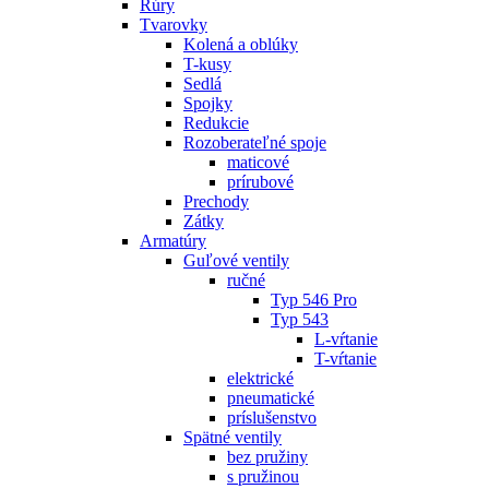
Rúry
Tvarovky
Kolená a oblúky
T-kusy
Sedlá
Spojky
Redukcie
Rozoberateľné spoje
maticové
prírubové
Prechody
Zátky
Armatúry
Guľové ventily
ručné
Typ 546 Pro
Typ 543
L-vŕtanie
T-vŕtanie
elektrické
pneumatické
príslušenstvo
Spätné ventily
bez pružiny
s pružinou