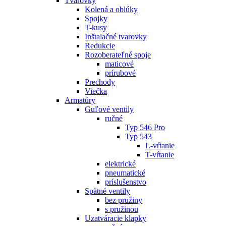
Tvarovky
Kolená a oblúky
Spojky
T-kusy
Inštalačné tvarovky
Redukcie
Rozoberateľné spoje
maticové
prírubové
Prechody
Viečka
Armatúry
Guľové ventily
ručné
Typ 546 Pro
Typ 543
L-vŕtanie
T-vŕtanie
elektrické
pneumatické
príslušenstvo
Spätné ventily
bez pružiny
s pružinou
Uzatváracie klapky