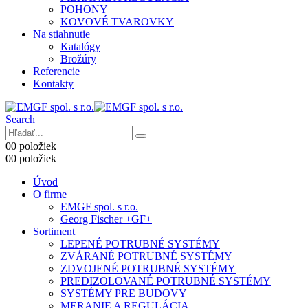
POHONY
KOVOVÉ TVAROVKY
Na stiahnutie
Katalógy
Brožúry
Referencie
Kontakty
Search
0
0 položiek
0
0 položiek
Úvod
O firme
EMGF spol. s r.o.
Georg Fischer +GF+
Sortiment
LEPENÉ POTRUBNÉ SYSTÉMY
ZVÁRANÉ POTRUBNÉ SYSTÉMY
ZDVOJENÉ POTRUBNÉ SYSTÉMY
PREDIZOLOVANÉ POTRUBNÉ SYSTÉMY
SYSTÉMY PRE BUDOVY
MERANIE A REGULÁCIA