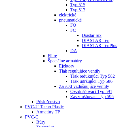
Typ 515
Typ 517
elektrické
pneumatické
FO
FC
Diastar Six
DIASTAR Ten
DIASTAR TenPlus
DA
Filtre
Špeciálne armatúry
Ejektory
Tlak regulujúce ventily
Tlak redukujúci Typ 582
Tlak udržujúci Typ 586
Za-/Od-vzdušnujúce ventily
Ovzdušňovací Typ 591
Zavzdušňovací Typ 595
Príslušenstvo
PVC-U Tecno Plastic
Armatúry TP
PVC-C
Rúry