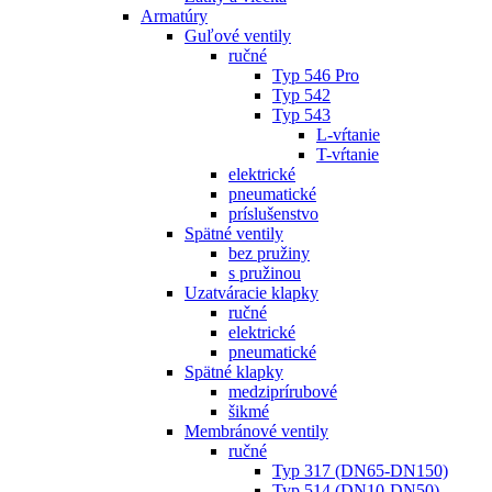
Armatúry
Guľové ventily
ručné
Typ 546 Pro
Typ 542
Typ 543
L-vŕtanie
T-vŕtanie
elektrické
pneumatické
príslušenstvo
Spätné ventily
bez pružiny
s pružinou
Uzatváracie klapky
ručné
elektrické
pneumatické
Spätné klapky
medziprírubové
šikmé
Membránové ventily
ručné
Typ 317 (DN65-DN150)
Typ 514 (DN10-DN50)