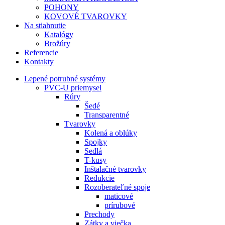
POHONY
KOVOVÉ TVAROVKY
Na stiahnutie
Katalógy
Brožúry
Referencie
Kontakty
Lepené potrubné systémy
PVC-U priemysel
Rúry
Šedé
Transparentné
Tvarovky
Kolená a oblúky
Spojky
Sedlá
T-kusy
Inštalačné tvarovky
Redukcie
Rozoberateľné spoje
maticové
prírubové
Prechody
Zátky a viečka