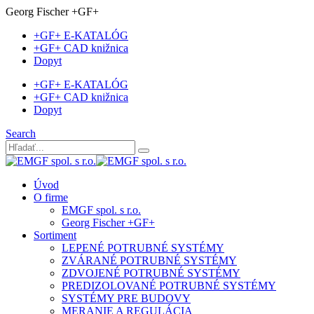
Georg Fischer +GF+
+GF+ E-KATALÓG
+GF+ CAD knižnica
Dopyt
+GF+ E-KATALÓG
+GF+ CAD knižnica
Dopyt
Search
Úvod
O firme
EMGF spol. s r.o.
Georg Fischer +GF+
Sortiment
LEPENÉ POTRUBNÉ SYSTÉMY
ZVÁRANÉ POTRUBNÉ SYSTÉMY
ZDVOJENÉ POTRUBNÉ SYSTÉMY
PREDIZOLOVANÉ POTRUBNÉ SYSTÉMY
SYSTÉMY PRE BUDOVY
MERANIE A REGULÁCIA