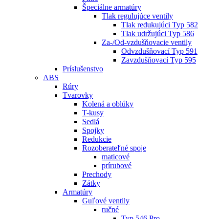
Špeciálne armatúry
Tlak regulujúce ventily
Tlak redukujúci Typ 582
Tlak udržujúci Typ 586
Za-/Od-vzdušňovacie ventily
Odvzdušňovací Typ 591
Zavzdušňovací Typ 595
Príslušenstvo
ABS
Rúry
Tvarovky
Kolená a oblúky
T-kusy
Sedlá
Spojky
Redukcie
Rozoberateľné spoje
maticové
prírubové
Prechody
Zátky
Armatúry
Guľové ventily
ručné
Typ 546 Pro