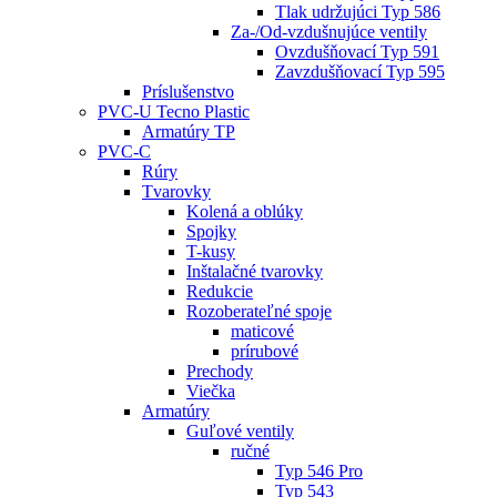
Tlak udržujúci Typ 586
Za-/Od-vzdušnujúce ventily
Ovzdušňovací Typ 591
Zavzdušňovací Typ 595
Príslušenstvo
PVC-U Tecno Plastic
Armatúry TP
PVC-C
Rúry
Tvarovky
Kolená a oblúky
Spojky
T-kusy
Inštalačné tvarovky
Redukcie
Rozoberateľné spoje
maticové
prírubové
Prechody
Viečka
Armatúry
Guľové ventily
ručné
Typ 546 Pro
Typ 543