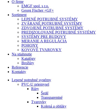
O firme
EMGF spol. s r.o.
Georg Fischer +GF+
Sortiment
LEPENÉ POTRUBNÉ SYSTÉMY
ZVÁRANÉ POTRUBNÉ SYSTÉMY
ZDVOJENÉ POTRUBNÉ SYSTÉMY
PREDIZOLOVANÉ POTRUBNÉ SYSTÉMY
SYSTÉMY PRE BUDOVY
MERANIE A REGULÁCIA
POHONY
KOVOVÉ TVAROVKY
Na stiahnutie
Katalógy
Brožúry
Referencie
Kontakty
Lepené potrubné systémy
PVC-U priemysel
Rúry
Šedé
Transparentné
Tvarovky
Kolená a oblúky