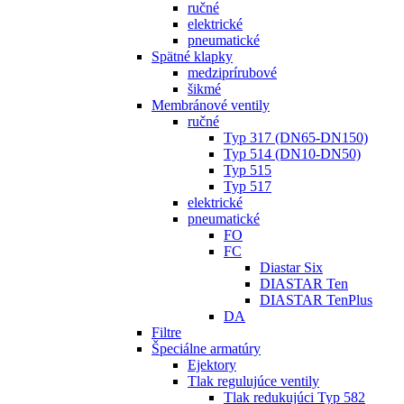
ručné
elektrické
pneumatické
Spätné klapky
medziprírubové
šikmé
Membránové ventily
ručné
Typ 317 (DN65-DN150)
Typ 514 (DN10-DN50)
Typ 515
Typ 517
elektrické
pneumatické
FO
FC
Diastar Six
DIASTAR Ten
DIASTAR TenPlus
DA
Filtre
Špeciálne armatúry
Ejektory
Tlak regulujúce ventily
Tlak redukujúci Typ 582