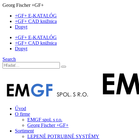
Georg Fischer +GF+
+GF+ E-KATALÓG
+GF+ CAD knižnica
Dopyt
+GF+ E-KATALÓG
+GF+ CAD knižnica
Dopyt
Search
Úvod
O firme
EMGF spol. s r.o.
Georg Fischer +GF+
Sortiment
LEPENÉ POTRUBNÉ SYSTÉMY