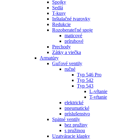
Spojky
Sedlá
T-kusy
Inštalačné tvarovky
Redukcie
Rozoberateľné spoje
maticové
prírubové
Prechody
Zátky a viečka
Armatúry
Guľové ventily
ručné
Typ 546 Pro
Typ 542
Typ 543
L-vŕtanie
T-vŕtanie
elektrické
pneumatické
príslušenstvo
Spätné ventily
bez pružiny
s pružinou
Uzatváracie klapky