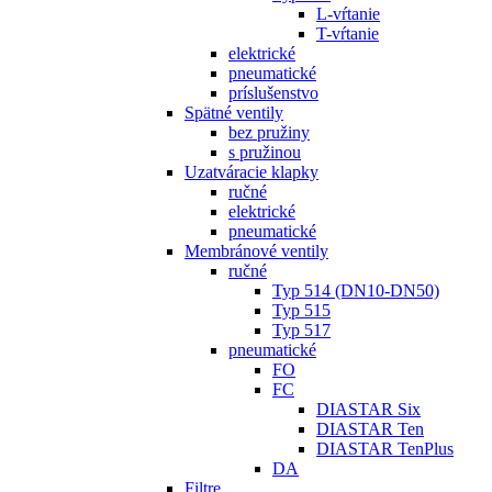
L-vŕtanie
T-vŕtanie
elektrické
pneumatické
príslušenstvo
Spätné ventily
bez pružiny
s pružinou
Uzatváracie klapky
ručné
elektrické
pneumatické
Membránové ventily
ručné
Typ 514 (DN10-DN50)
Typ 515
Typ 517
pneumatické
FO
FC
DIASTAR Six
DIASTAR Ten
DIASTAR TenPlus
DA
Filtre