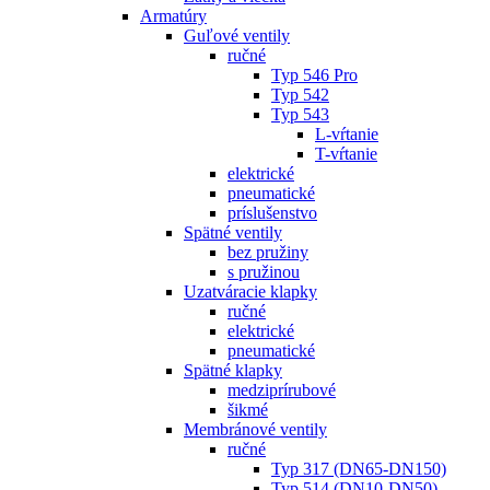
Armatúry
Guľové ventily
ručné
Typ 546 Pro
Typ 542
Typ 543
L-vŕtanie
T-vŕtanie
elektrické
pneumatické
príslušenstvo
Spätné ventily
bez pružiny
s pružinou
Uzatváracie klapky
ručné
elektrické
pneumatické
Spätné klapky
medziprírubové
šikmé
Membránové ventily
ručné
Typ 317 (DN65-DN150)
Typ 514 (DN10-DN50)