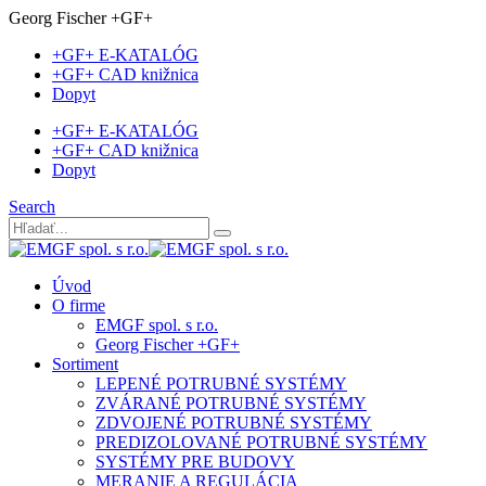
Georg Fischer +GF+
+GF+ E-KATALÓG
+GF+ CAD knižnica
Dopyt
+GF+ E-KATALÓG
+GF+ CAD knižnica
Dopyt
Search
Úvod
O firme
EMGF spol. s r.o.
Georg Fischer +GF+
Sortiment
LEPENÉ POTRUBNÉ SYSTÉMY
ZVÁRANÉ POTRUBNÉ SYSTÉMY
ZDVOJENÉ POTRUBNÉ SYSTÉMY
PREDIZOLOVANÉ POTRUBNÉ SYSTÉMY
SYSTÉMY PRE BUDOVY
MERANIE A REGULÁCIA