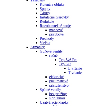
Tvarovky
Kolená a oblúky
Spojky
T-kusy
Inštalačné tvarovky
Redukcie
Rozoberateľné spoje
maticové
prírubové
Prechody
Viečka
Armatúry
Guľové ventily
ručné
Typ 546 Pro
Typ 543
L-vŕtanie
T-vŕtanie
elektrické
pneumatické
príslušenstvo
Spätné ventily
bez pružiny
s pružinou
Uzatváracie klapky