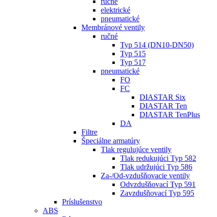
ručné
elektrické
pneumatické
Membránové ventily
ručné
Typ 514 (DN10-DN50)
Typ 515
Typ 517
pneumatické
FO
FC
DIASTAR Six
DIASTAR Ten
DIASTAR TenPlus
DA
Filtre
Špeciálne armatúry
Tlak regulujúce ventily
Tlak redukujúci Typ 582
Tlak udržujúci Typ 586
Za-/Od-vzdušňovacie ventily
Odvzdušňovací Typ 591
Zavzdušňovací Typ 595
Príslušenstvo
ABS