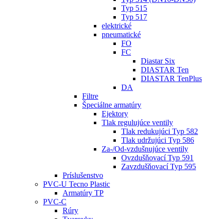
Typ 515
Typ 517
elektrické
pneumatické
FO
FC
Diastar Six
DIASTAR Ten
DIASTAR TenPlus
DA
Filtre
Špeciálne armatúry
Ejektory
Tlak regulujúce ventily
Tlak redukujúci Typ 582
Tlak udržujúci Typ 586
Za-/Od-vzdušnujúce ventily
Ovzdušňovací Typ 591
Zavzdušňovací Typ 595
Príslušenstvo
PVC-U Tecno Plastic
Armatúry TP
PVC-C
Rúry