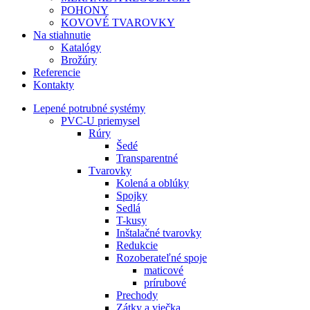
POHONY
KOVOVÉ TVAROVKY
Na stiahnutie
Katalógy
Brožúry
Referencie
Kontakty
Lepené potrubné systémy
PVC-U priemysel
Rúry
Šedé
Transparentné
Tvarovky
Kolená a oblúky
Spojky
Sedlá
T-kusy
Inštalačné tvarovky
Redukcie
Rozoberateľné spoje
maticové
prírubové
Prechody
Zátky a viečka