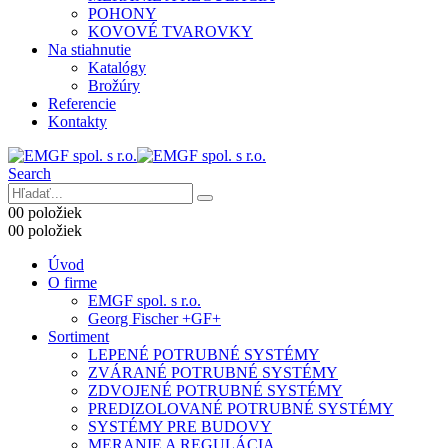
POHONY
KOVOVÉ TVAROVKY
Na stiahnutie
Katalógy
Brožúry
Referencie
Kontakty
Search
0
0 položiek
0
0 položiek
Úvod
O firme
EMGF spol. s r.o.
Georg Fischer +GF+
Sortiment
LEPENÉ POTRUBNÉ SYSTÉMY
ZVÁRANÉ POTRUBNÉ SYSTÉMY
ZDVOJENÉ POTRUBNÉ SYSTÉMY
PREDIZOLOVANÉ POTRUBNÉ SYSTÉMY
SYSTÉMY PRE BUDOVY
MERANIE A REGULÁCIA