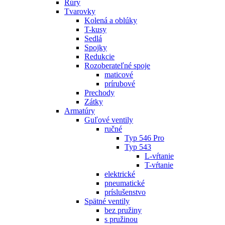
Rúry
Tvarovky
Kolená a oblúky
T-kusy
Sedlá
Spojky
Redukcie
Rozoberateľné spoje
maticové
prírubové
Prechody
Zátky
Armatúry
Guľové ventily
ručné
Typ 546 Pro
Typ 543
L-vŕtanie
T-vŕtanie
elektrické
pneumatické
príslušenstvo
Spätné ventily
bez pružiny
s pružinou