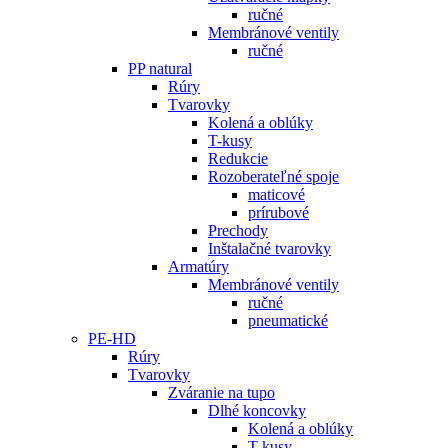
ručné
Membránové ventily
ručné
PP natural
Rúry
Tvarovky
Kolená a oblúky
T-kusy
Redukcie
Rozoberateľné spoje
maticové
prírubové
Prechody
Inštalačné tvarovky
Armatúry
Membránové ventily
ručné
pneumatické
PE-HD
Rúry
Tvarovky
Zváranie na tupo
Dlhé koncovky
Kolená a oblúky
T-kusy