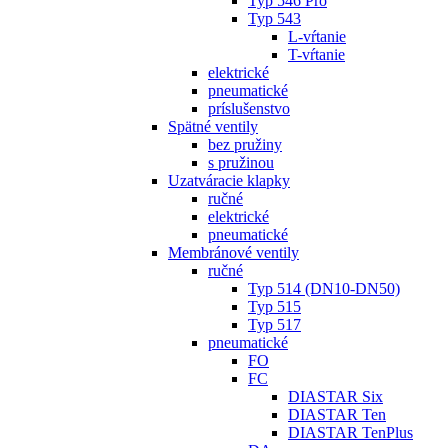
Typ 546 Pro
Typ 543
L-vŕtanie
T-vŕtanie
elektrické
pneumatické
príslušenstvo
Spätné ventily
bez pružiny
s pružinou
Uzatváracie klapky
ručné
elektrické
pneumatické
Membránové ventily
ručné
Typ 514 (DN10-DN50)
Typ 515
Typ 517
pneumatické
FO
FC
DIASTAR Six
DIASTAR Ten
DIASTAR TenPlus