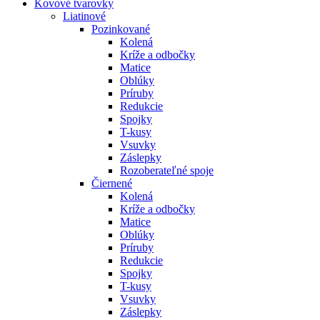
Kovové tvarovky
Liatinové
Pozinkované
Kolená
Kríže a odbočky
Matice
Oblúky
Príruby
Redukcie
Spojky
T-kusy
Vsuvky
Záslepky
Rozoberateľné spoje
Čiernené
Kolená
Kríže a odbočky
Matice
Oblúky
Príruby
Redukcie
Spojky
T-kusy
Vsuvky
Záslepky