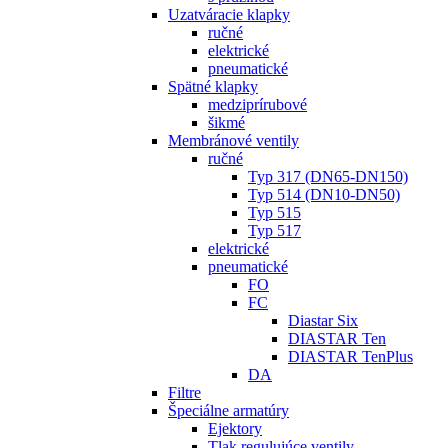
Uzatváracie klapky
ručné
elektrické
pneumatické
Spätné klapky
medziprírubové
šikmé
Membránové ventily
ručné
Typ 317 (DN65-DN150)
Typ 514 (DN10-DN50)
Typ 515
Typ 517
elektrické
pneumatické
FO
FC
Diastar Six
DIASTAR Ten
DIASTAR TenPlus
DA
Filtre
Špeciálne armatúry
Ejektory
Tlak regulujúce ventily