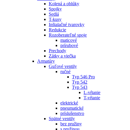
Kolená a oblúky
Spojky
Sedlá
T-kusy
Inštalačné tvarovky
Redukcie
Rozoberateľné spoje
maticové
prírubové
Prechody
Zátky a viečka
Armatúry
Guľové ventily
ručné
Typ 546 Pro
Typ 542
Typ 543
L-vŕtanie
T-vŕtanie
elektrické
pneumatické
príslušenstvo
Spätné ventily
bez pružiny
s pružinou