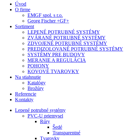
Úvod
O firme
EMGF spol. s r.o.
Georg Fischer +GF+
Sortiment
LEPENÉ POTRUBNÉ SYSTÉMY
ZVÁRANÉ POTRUBNÉ SYSTÉMY
ZDVOJENÉ POTRUBNÉ SYSTÉMY
PREDIZOLOVANÉ POTRUBNÉ SYSTÉMY
SYSTÉMY PRE BUDOVY
MERANIE A REGULÁCIA
POHONY
KOVOVÉ TVAROVKY
Na stiahnutie
Katalógy
Brožúry
Referencie
Kontakty
Lepené potrubné systémy
PVC-U priemysel
Rúry
Šedé
Transparentné
Tvarovky