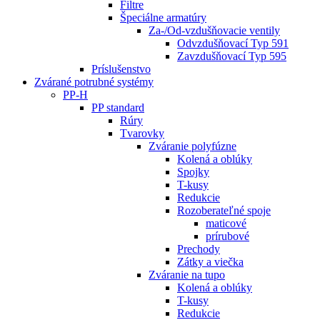
Filtre
Špeciálne armatúry
Za-/Od-vzdušňovacie ventily
Odvzdušňovací Typ 591
Zavzdušňovací Typ 595
Príslušenstvo
Zvárané potrubné systémy
PP-H
PP standard
Rúry
Tvarovky
Zváranie polyfúzne
Kolená a oblúky
Spojky
T-kusy
Redukcie
Rozoberateľné spoje
maticové
prírubové
Prechody
Zátky a viečka
Zváranie na tupo
Kolená a oblúky
T-kusy
Redukcie