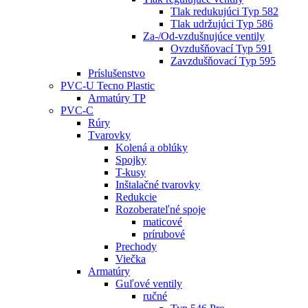
Tlak redukujúci Typ 582
Tlak udržujúci Typ 586
Za-/Od-vzdušnujúce ventily
Ovzdušňovací Typ 591
Zavzdušňovací Typ 595
Príslušenstvo
PVC-U Tecno Plastic
Armatúry TP
PVC-C
Rúry
Tvarovky
Kolená a oblúky
Spojky
T-kusy
Inštalačné tvarovky
Redukcie
Rozoberateľné spoje
maticové
prírubové
Prechody
Viečka
Armatúry
Guľové ventily
ručné