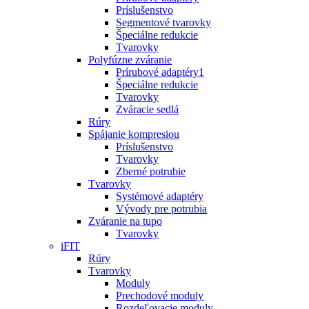
Príslušenstvo
Segmentové tvarovky
Špeciálne redukcie
Tvarovky
Polyfúzne zváranie
Prírubové adaptéry1
Špeciálne redukcie
Tvarovky
Zváracie sedlá
Rúry
Spájanie kompresiou
Príslušenstvo
Tvarovky
Zberné potrubie
Tvarovky
Systémové adaptéry
Vývody pre potrubia
Zváranie na tupo
Tvarovky
iFIT
Rúry
Tvarovky
Moduly
Prechodové moduly
Rozdeľovacie moduly