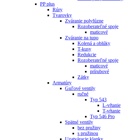
PP plus
Rúry
Tvarovky
Zváranie polyfúzne
Rozoberateľné spoje
maticové
Zváranie na tupo
Kolená a oblúky
T-kusy
Redukcie
Rozoberateľné spoje
maticové
prírubové
Zátky
Armatúry
Guľové ventily
ručné
Typ 543
L-vŕtanie
T-vŕtanie
Typ 546 Pro
Spätné ventily
bez pružiny
s pružinou
Uzatváracie klapky