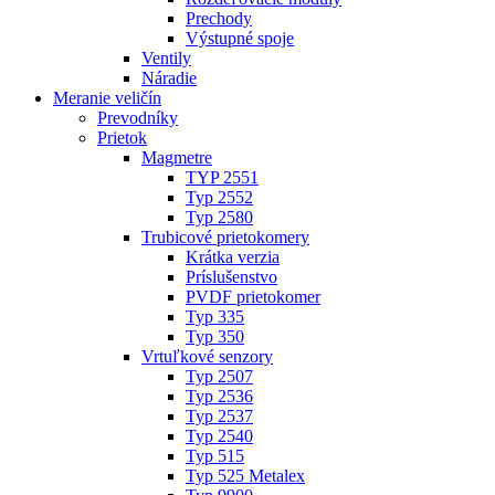
Prechody
Výstupné spoje
Ventily
Náradie
Meranie veličín
Prevodníky
Prietok
Magmetre
TYP 2551
Typ 2552
Typ 2580
Trubicové prietokomery
Krátka verzia
Príslušenstvo
PVDF prietokomer
Typ 335
Typ 350
Vrtuľkové senzory
Typ 2507
Typ 2536
Typ 2537
Typ 2540
Typ 515
Typ 525 Metalex