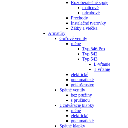
Rozoberateľné spoje
maticové
prírubové
Prechody
Instalačné tvarovky
Zátky a viečka
Armatúry
Guľové ventily
ručné
Typ 546 Pro
Typ 542
Typ 543
L-vŕtanie
T-vŕtanie
elektrické
pneumatické
príslušenstvo
Spätné ventily
bez pružiny
s pružinou
Uzatváracie klapky
ručné
elektrické
pneumatické
Spätné klapky