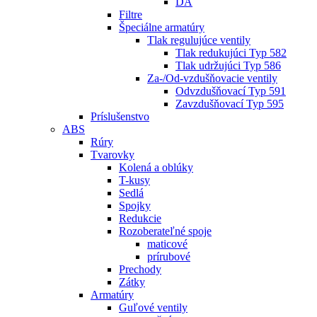
DA
Filtre
Špeciálne armatúry
Tlak regulujúce ventily
Tlak redukujúci Typ 582
Tlak udržujúci Typ 586
Za-/Od-vzdušňovacie ventily
Odvzdušňovací Typ 591
Zavzdušňovací Typ 595
Príslušenstvo
ABS
Rúry
Tvarovky
Kolená a oblúky
T-kusy
Sedlá
Spojky
Redukcie
Rozoberateľné spoje
maticové
prírubové
Prechody
Zátky
Armatúry
Guľové ventily