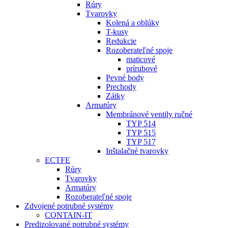
Rúry
Tvarovky
Kolená a oblúky
T-kusy
Redukcie
Rozoberateľné spoje
maticové
prírubové
Pevné body
Prechody
Zátky
Armatúry
Membránové ventily ručné
TYP 514
TYP 515
TYP 517
Inštalačné tvarovky
ECTFE
Rúry
Tvarovky
Armatúry
Rozoberateľné spoje
Zdvojené potrubné systémy
CONTAIN-IT
Predizolované potrubné systémy