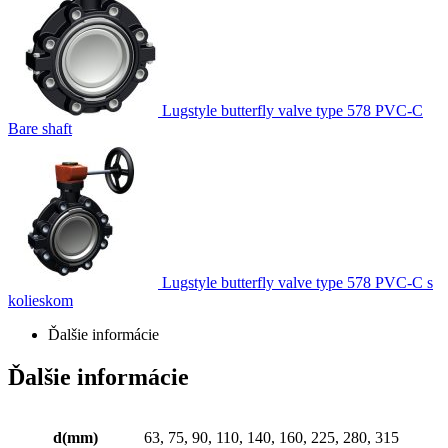
Lugstyle butterfly valve type 578 PVC-C
Bare shaft
Lugstyle butterfly valve type 578 PVC-C s
kolieskom
Ďalšie informácie
Ďalšie informácie
d(mm)
63, 75, 90, 110, 140, 160, 225, 280, 315