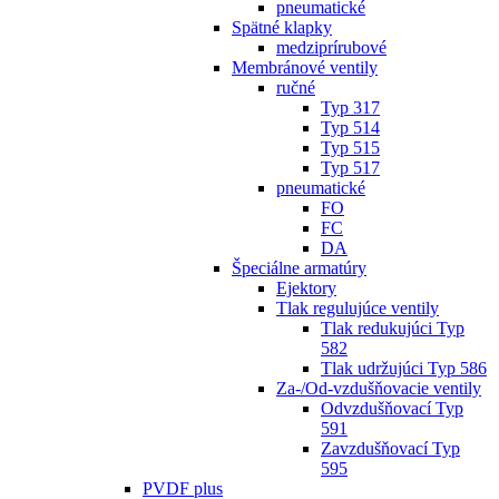
pneumatické
Spätné klapky
medziprírubové
Membránové ventily
ručné
Typ 317
Typ 514
Typ 515
Typ 517
pneumatické
FO
FC
DA
Špeciálne armatúry
Ejektory
Tlak regulujúce ventily
Tlak redukujúci Typ
582
Tlak udržujúci Typ 586
Za-/Od-vzdušňovacie ventily
Odvzdušňovací Typ
591
Zavzdušňovací Typ
595
PVDF plus