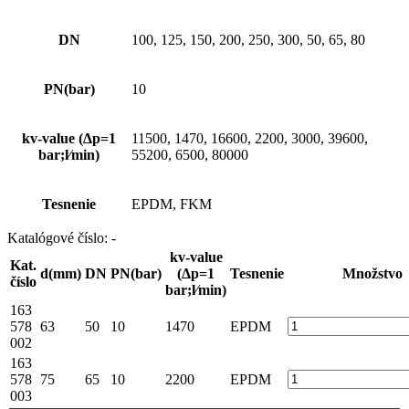
DN
100, 125, 150, 200, 250, 300, 50, 65, 80
PN(bar)
10
kv-value (Δp=1
11500, 1470, 16600, 2200, 3000, 39600,
bar;l⁄min)
55200, 6500, 80000
Tesnenie
EPDM, FKM
Katalógové číslo:
-
kv-value
Kat.
d(mm)
DN
PN(bar)
(Δp=1
Tesnenie
Množstvo
číslo
bar;l⁄min)
163
578
63
50
10
1470
EPDM
002
163
578
75
65
10
2200
EPDM
003