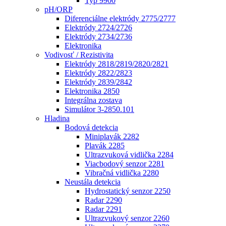
Typ 9900
pH/ORP
Diferenciálne elektródy 2775/2777
Elektródy 2724/2726
Elektródy 2734/2736
Elektronika
Vodivosť / Rezistivita
Elektródy 2818/2819/2820/2821
Elektródy 2822/2823
Elektródy 2839/2842
Elektronika 2850
Integrálna zostava
Simulátor 3-2850.101
Hladina
Bodová detekcia
Miniplavák 2282
Plavák 2285
Ultrazvuková vidlička 2284
Viacbodový senzor 2281
Vibračná vidlička 2280
Neustála detekcia
Hydrostatický senzor 2250
Radar 2290
Radar 2291
Ultrazvukový senzor 2260