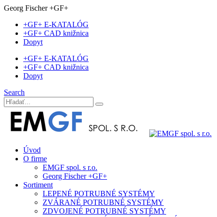
Georg Fischer +GF+
+GF+ E-KATALÓG
+GF+ CAD knižnica
Dopyt
+GF+ E-KATALÓG
+GF+ CAD knižnica
Dopyt
Search
Úvod
O firme
EMGF spol. s r.o.
Georg Fischer +GF+
Sortiment
LEPENÉ POTRUBNÉ SYSTÉMY
ZVÁRANÉ POTRUBNÉ SYSTÉMY
ZDVOJENÉ POTRUBNÉ SYSTÉMY