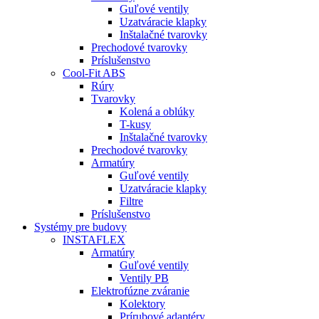
Guľové ventily
Uzatváracie klapky
Inštalačné tvarovky
Prechodové tvarovky
Príslušenstvo
Cool-Fit ABS
Rúry
Tvarovky
Kolená a oblúky
T-kusy
Inštalačné tvarovky
Prechodové tvarovky
Armatúry
Guľové ventily
Uzatváracie klapky
Filtre
Príslušenstvo
Systémy pre budovy
INSTAFLEX
Armatúry
Guľové ventily
Ventily PB
Elektrofúzne zváranie
Kolektory
Prírubové adaptéry