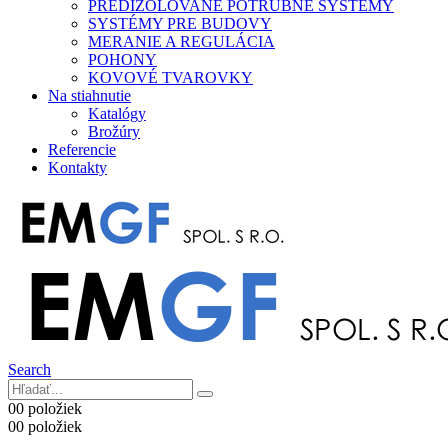
PREDIZOLOVANÉ POTRUBNÉ SYSTÉMY
SYSTÉMY PRE BUDOVY
MERANIE A REGULÁCIA
POHONY
KOVOVÉ TVAROVKY
Na stiahnutie
Katalógy
Brožúry
Referencie
Kontakty
Search
0
0 položiek
0
0 položiek