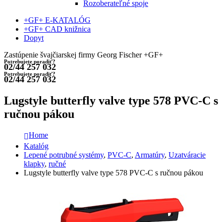
Rozoberateľné spoje
+GF+ E-KATALÓG
+GF+ CAD knižnica
Dopyt
Zastúpenie švajčiarskej firmy Georg Fischer +GF+
Potrebujete poradiť?
02/44 257 032
Potrebujete poradiť?
02/44 257 032
Lugstyle butterfly valve type 578 PVC-C s
ručnou pákou
Home
Katalóg
Lepené potrubné systémy
,
PVC-C
,
Armatúry
,
Uzatváracie
klapky
,
ručné
Lugstyle butterfly valve type 578 PVC-C s ručnou pákou