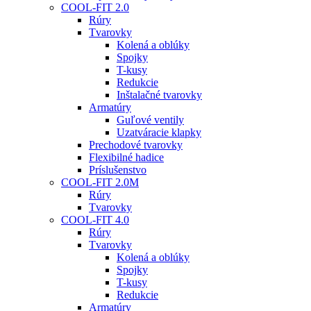
COOL-FIT 2.0
Rúry
Tvarovky
Kolená a oblúky
Spojky
T-kusy
Redukcie
Inštalačné tvarovky
Armatúry
Guľové ventily
Uzatváracie klapky
Prechodové tvarovky
Flexibilné hadice
Príslušenstvo
COOL-FIT 2.0M
Rúry
Tvarovky
COOL-FIT 4.0
Rúry
Tvarovky
Kolená a oblúky
Spojky
T-kusy
Redukcie
Armatúry