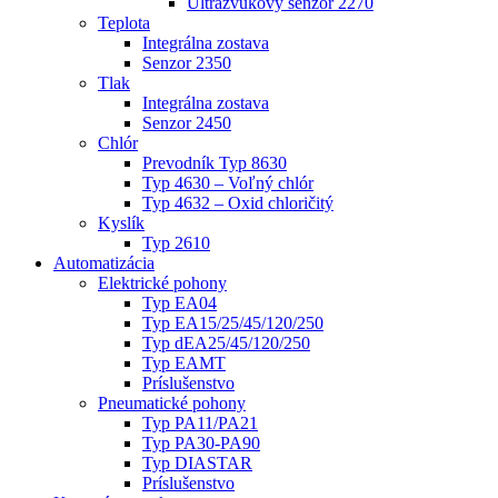
Ultrazvukový senzor 2270
Teplota
Integrálna zostava
Senzor 2350
Tlak
Integrálna zostava
Senzor 2450
Chlór
Prevodník Typ 8630
Typ 4630 – Voľný chlór
Typ 4632 – Oxid chloričitý
Kyslík
Typ 2610
Automatizácia
Elektrické pohony
Typ EA04
Typ EA15/25/45/120/250
Typ dEA25/45/120/250
Typ EAMT
Príslušenstvo
Pneumatické pohony
Typ PA11/PA21
Typ PA30-PA90
Typ DIASTAR
Príslušenstvo