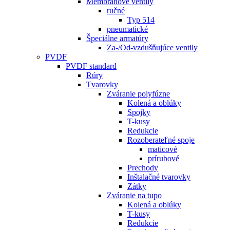
Membránové ventily
ručné
Typ 514
pneumatické
Špeciálne armatúry
Za-/Od-vzdušňujúce ventily
PVDF
PVDF standard
Rúry
Tvarovky
Zváranie polyfúzne
Kolená a oblúky
Spojky
T-kusy
Redukcie
Rozoberateľné spoje
maticové
prírubové
Prechody
Inštalačné tvarovky
Zátky
Zváranie na tupo
Kolená a oblúky
T-kusy
Redukcie