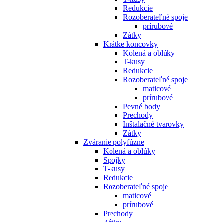
Redukcie
Rozoberateľné spoje
prírubové
Zátky
Krátke koncovky
Kolená a oblúky
T-kusy
Redukcie
Rozoberateľné spoje
maticové
prírubové
Pevné body
Prechody
Inštalačné tvarovky
Zátky
Zváranie polyfúzne
Kolená a oblúky
Spojky
T-kusy
Redukcie
Rozoberateľné spoje
maticové
prírubové
Prechody