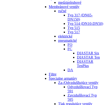
medziprírubové
Membránové ventily
ručné
Typ 317 (DN65-
DN150)
Typ 514 (DN10-DN50)
Typ 515
Typ 517
elektrické
pneumatické
FO
FC
DIASTAR Six
DIASTAR Ten
DIASTAR
TenPlus
DA
Filtre
Špecialne armatúry
Za-/Odvzdušňujúce ventily
Odvzdušňovací Typ
591
Zavzdušňovací Typ
595
Tlak regulujúce ventily