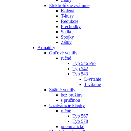
Zátky
Elektrofúzne zváranie
Kolená
T-kusy
Redukcie
Prechodky
Sedlá
Spojky
Zátky
Armatúry
Guľové ventily
ručné
Typ 546 Pro
Typ 542
Typ 543
L-vŕtanie
T-vŕtanie
Spätné ventily
bez pružiny
s pružinou
Uzatváracie klapky
ručné
Typ 567
Typ 578
pneumatické