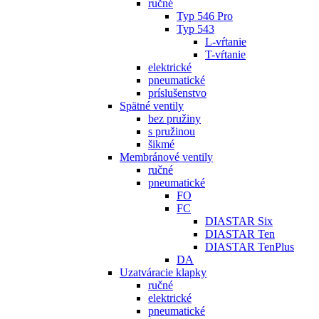
ručné
Typ 546 Pro
Typ 543
L-vŕtanie
T-vŕtanie
elektrické
pneumatické
príslušenstvo
Spätné ventily
bez pružiny
s pružinou
šikmé
Membránové ventily
ručné
pneumatické
FO
FC
DIASTAR Six
DIASTAR Ten
DIASTAR TenPlus
DA
Uzatváracie klapky
ručné
elektrické
pneumatické