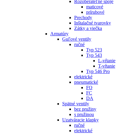
Rozoberateľné spoje
maticové
prírubové
Prechody
Inštalačné tvarovky
Zátky a viečka
Armatúry
Guľové ventily
ručné
Typ 523
Typ 543
L-vŕtanie
T-vŕtanie
Typ 546 Pro
elektrické
pneumatické
FO
FC
DA
Spätné ventily
bez pružiny
s pružinou
Uzatváracie klapky
ručné
elektrické