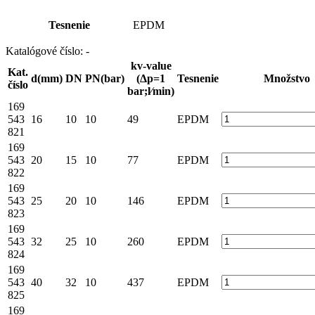
Tesnenie
EPDM
Katalógové číslo:
-
kv-value
Kat.
d(mm)
DN
PN(bar)
(Δp=1
Tesnenie
Množstvo
číslo
bar;l⁄min)
169
543
16
10
10
49
EPDM
821
169
543
20
15
10
77
EPDM
822
169
543
25
20
10
146
EPDM
823
169
543
32
25
10
260
EPDM
824
169
543
40
32
10
437
EPDM
825
169