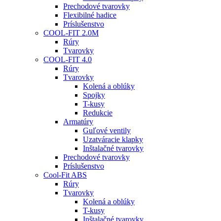
Prechodové tvarovky
Flexibilné hadice
Príslušenstvo
COOL-FIT 2.0M
Rúry
Tvarovky
COOL-FIT 4.0
Rúry
Tvarovky
Kolená a oblúky
Spojky
T-kusy
Redukcie
Armatúry
Guľové ventily
Uzatváracie klapky
Inštalačné tvarovky
Prechodové tvarovky
Príslušenstvo
Cool-Fit ABS
Rúry
Tvarovky
Kolená a oblúky
T-kusy
Inštalačné tvarovky