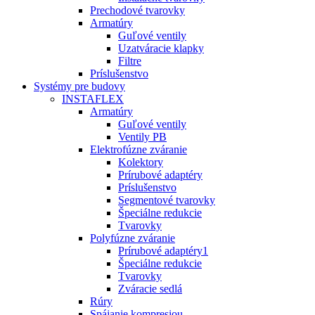
Prechodové tvarovky
Armatúry
Guľové ventily
Uzatváracie klapky
Filtre
Príslušenstvo
Systémy pre budovy
INSTAFLEX
Armatúry
Guľové ventily
Ventily PB
Elektrofúzne zváranie
Kolektory
Prírubové adaptéry
Príslušenstvo
Segmentové tvarovky
Špeciálne redukcie
Tvarovky
Polyfúzne zváranie
Prírubové adaptéry1
Špeciálne redukcie
Tvarovky
Zváracie sedlá
Rúry
Spájanie kompresiou