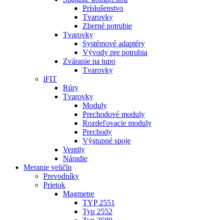
Príslušenstvo
Tvarovky
Zberné potrubie
Tvarovky
Systémové adaptéry
Vývody pre potrubia
Zváranie na tupo
Tvarovky
iFIT
Rúry
Tvarovky
Moduly
Prechodové moduly
Rozdeľovacie moduly
Prechody
Výstupné spoje
Ventily
Náradie
Meranie veličín
Prevodníky
Prietok
Magmetre
TYP 2551
Typ 2552