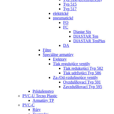
Typ 515
Typ 517
elektrické
pneumatické
FO
FC
Diastar Six
DIASTAR Ten
DIASTAR TenPlus
DA
Filtre
Špeciálne armatúry
Ejektory
Tlak regulujúce ventily
Tlak redukujúci Typ 582
Tlak udržujúci Typ 586
Za-/Od-vzdušnujúce ventily
Ovzdušňovací Typ 591
Zavzdušňovací Typ 595
Príslušenstvo
PVC-U Tecno Plastic
Armatúry TP
PVC-C
Rúry