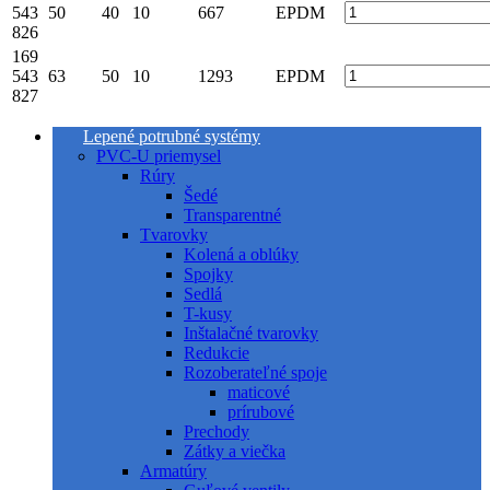
543
50
40
10
667
EPDM
826
169
543
63
50
10
1293
EPDM
827
Lepené potrubné systémy
PVC-U priemysel
Rúry
Šedé
Transparentné
Tvarovky
Kolená a oblúky
Spojky
Sedlá
T-kusy
Inštalačné tvarovky
Redukcie
Rozoberateľné spoje
maticové
prírubové
Prechody
Zátky a viečka
Armatúry