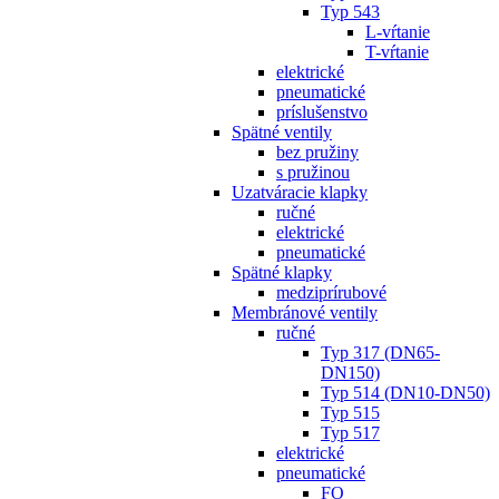
Typ 543
L-vŕtanie
T-vŕtanie
elektrické
pneumatické
príslušenstvo
Spätné ventily
bez pružiny
s pružinou
Uzatváracie klapky
ručné
elektrické
pneumatické
Spätné klapky
medziprírubové
Membránové ventily
ručné
Typ 317 (DN65-
DN150)
Typ 514 (DN10-DN50)
Typ 515
Typ 517
elektrické
pneumatické
FO