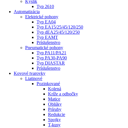
Kyslík
Typ 2610
Automatizácia
Elektrické pohony
Typ EA04
Typ EA15/25/45/120/250
Typ dEA25/45/120/250
Typ EAMT
Príslušenstvo
Pneumatické pohony
Typ PA11/PA21
Typ PA30-PA90
Typ DIASTAR
Príslušenstvo
Kovové tvarovky
Liatinové
Pozinkované
Kolená
Kríže a odbočky
Matice
Oblúky
Príruby
Redukcie
Spojky
T-kusy