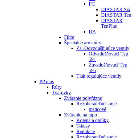
FC
DIASTAR Six
DIASTAR Ten
DIASTAR
TenPlus
DA
Filtre
Špecialne armatúry
Za-/Odvzdušňujúce ventily
Odvzdušňovací Typ
591
Zavzdušňovací Typ
595
Tlak regulujúce ventily
PP plus
Rúry
Tvarovky
Zváranie polyfúzne
Rozoberateľné spoje
maticové
Zváranie na tupo
Kolená a oblúky
T-kusy
Redukcie
Rozoberateľné spoje