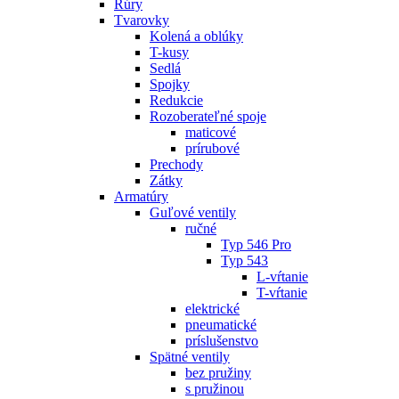
Rúry
Tvarovky
Kolená a oblúky
T-kusy
Sedlá
Spojky
Redukcie
Rozoberateľné spoje
maticové
prírubové
Prechody
Zátky
Armatúry
Guľové ventily
ručné
Typ 546 Pro
Typ 543
L-vŕtanie
T-vŕtanie
elektrické
pneumatické
príslušenstvo
Spätné ventily
bez pružiny
s pružinou