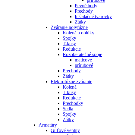
prírubové
Pevné body
Prechody
Inštalačné tvarovky
Zátky
Zváranie polyfúzne
Kolená a oblúky
Spojky
T-kusy
Redukcie
Rozoberateľné spoje
maticové
prírubové
Prechody
Zátky
Elektrofúzne zváranie
Kolená
T-kusy
Redukcie
Prechodky
Sedlá
Spojky
Zátky
Armatúry
Guľové ventily