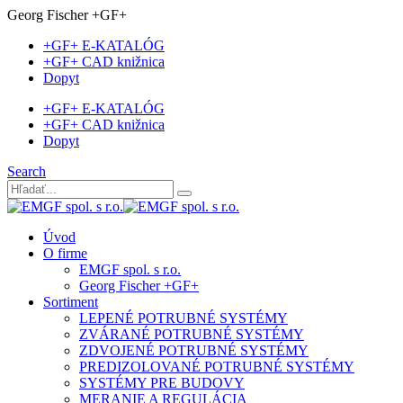
Georg Fischer +GF+
+GF+ E-KATALÓG
+GF+ CAD knižnica
Dopyt
+GF+ E-KATALÓG
+GF+ CAD knižnica
Dopyt
Search
Úvod
O firme
EMGF spol. s r.o.
Georg Fischer +GF+
Sortiment
LEPENÉ POTRUBNÉ SYSTÉMY
ZVÁRANÉ POTRUBNÉ SYSTÉMY
ZDVOJENÉ POTRUBNÉ SYSTÉMY
PREDIZOLOVANÉ POTRUBNÉ SYSTÉMY
SYSTÉMY PRE BUDOVY
MERANIE A REGULÁCIA