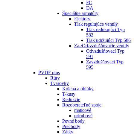
FC
DA
Špeciálne armatúry
Ejektory
Tlak regulujúce ventily
Tlak redukujúci Typ
582
Tlak udržujúci Typ 586
Za-/Od-vzdušňovacie ventily
Odvzdušňovací Typ
591
Zavzdušňovací Typ
595
PVDF plus
Rúry
Tvarovky
Kolená a oblúky
T-kusy
Redukcie
Rozoberateľné spoje
maticové
prírubové
Pevné body
Prechody
Zátky