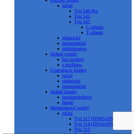
Guľové ventily
ručné
Typ 546 Pro
Typ 542
Typ 543
L-vŕtanie
T-vŕtanie
elektrické
pneumatické
príslušenstvo
Spätné ventily
bez pružiny
s pružinou
Uzatváracie klapky
ručné
elektrické
pneumatické
Spätné klapky
medziprírubové
šikmé
Membránové ventily
ručné
Typ 317 (DN65-DN150)
Typ 514 (DN10-DN50)
Typ 515