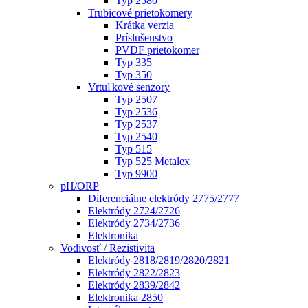
Typ 2580
Trubicové prietokomery
Krátka verzia
Príslušenstvo
PVDF prietokomer
Typ 335
Typ 350
Vrtuľkové senzory
Typ 2507
Typ 2536
Typ 2537
Typ 2540
Typ 515
Typ 525 Metalex
Typ 9900
pH/ORP
Diferenciálne elektródy 2775/2777
Elektródy 2724/2726
Elektródy 2734/2736
Elektronika
Vodivosť / Rezistivita
Elektródy 2818/2819/2820/2821
Elektródy 2822/2823
Elektródy 2839/2842
Elektronika 2850