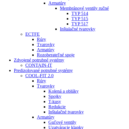
Armatúry
Membránové ventily ručné
TYP 514
TYP 515
TYP 517
Inštalačné tvarovky
ECTFE
Rúry
Tvarovky
Armatúry
Rozoberateľné spoje
Zdvojené potrubné systémy
CONTAIN-IT
Predizolované potrubné systémy
COOL-FIT 2.0
Rúry
Tvarovky
Kolená a oblúky
Spojky
T-kusy
Redukcie
Inštalačné tvarovky
Armatúry
Guľové ventily
Uzatváracie klapky