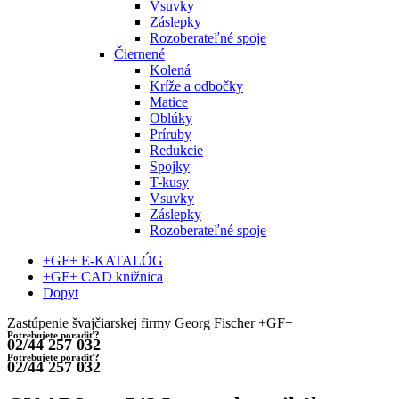
Vsuvky
Záslepky
Rozoberateľné spoje
Čiernené
Kolená
Kríže a odbočky
Matice
Oblúky
Príruby
Redukcie
Spojky
T-kusy
Vsuvky
Záslepky
Rozoberateľné spoje
+GF+ E-KATALÓG
+GF+ CAD knižnica
Dopyt
Zastúpenie švajčiarskej firmy Georg Fischer +GF+
Potrebujete poradiť?
02/44 257 032
Potrebujete poradiť?
02/44 257 032