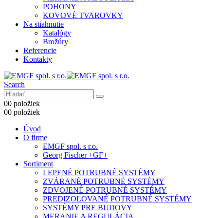
POHONY
KOVOVÉ TVAROVKY
Na stiahnutie
Katalógy
Brožúry
Referencie
Kontakty
Search
0
0 položiek
0
0 položiek
Úvod
O firme
EMGF spol. s r.o.
Georg Fischer +GF+
Sortiment
LEPENÉ POTRUBNÉ SYSTÉMY
ZVÁRANÉ POTRUBNÉ SYSTÉMY
ZDVOJENÉ POTRUBNÉ SYSTÉMY
PREDIZOLOVANÉ POTRUBNÉ SYSTÉMY
SYSTÉMY PRE BUDOVY
MERANIE A REGULÁCIA