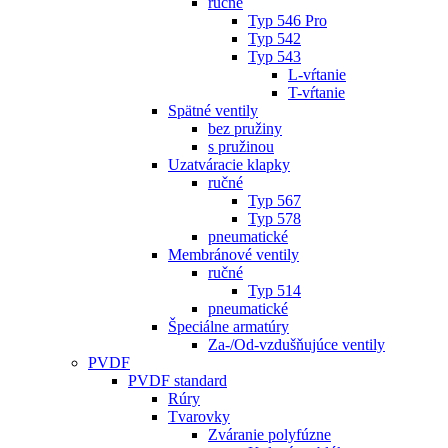
ručné
Typ 546 Pro
Typ 542
Typ 543
L-vŕtanie
T-vŕtanie
Spätné ventily
bez pružiny
s pružinou
Uzatváracie klapky
ručné
Typ 567
Typ 578
pneumatické
Membránové ventily
ručné
Typ 514
pneumatické
Špeciálne armatúry
Za-/Od-vzdušňujúce ventily
PVDF
PVDF standard
Rúry
Tvarovky
Zváranie polyfúzne