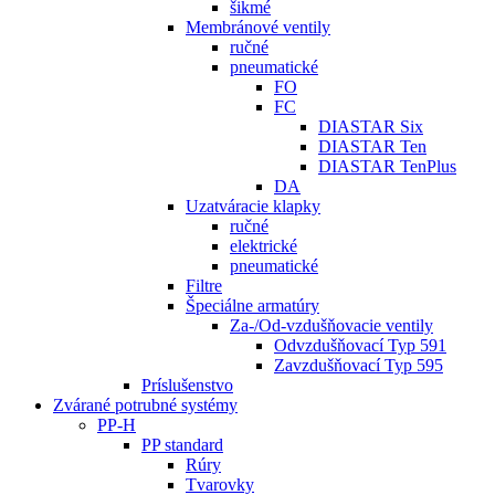
šikmé
Membránové ventily
ručné
pneumatické
FO
FC
DIASTAR Six
DIASTAR Ten
DIASTAR TenPlus
DA
Uzatváracie klapky
ručné
elektrické
pneumatické
Filtre
Špeciálne armatúry
Za-/Od-vzdušňovacie ventily
Odvzdušňovací Typ 591
Zavzdušňovací Typ 595
Príslušenstvo
Zvárané potrubné systémy
PP-H
PP standard
Rúry
Tvarovky