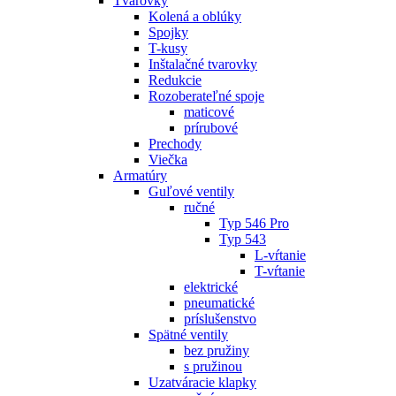
Tvarovky
Kolená a oblúky
Spojky
T-kusy
Inštalačné tvarovky
Redukcie
Rozoberateľné spoje
maticové
prírubové
Prechody
Viečka
Armatúry
Guľové ventily
ručné
Typ 546 Pro
Typ 543
L-vŕtanie
T-vŕtanie
elektrické
pneumatické
príslušenstvo
Spätné ventily
bez pružiny
s pružinou
Uzatváracie klapky