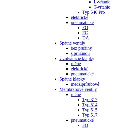
L-vŕtanie
T-vŕtanie
Typ 546 Pro
elektrické
pneumatické
FO
FC
DA
Spätné ventily
bez pružiny
s pružinou
Uzatváracie klapky
ručné
elektrické
pneumatické
Spätné klapky
medziprírubové
Membránové ventily
ručné
Typ 317
Typ 514
Typ 515
Typ 517
pneumatické
FO