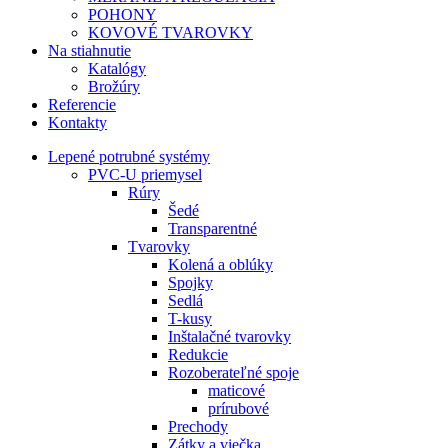
POHONY
KOVOVÉ TVAROVKY
Na stiahnutie
Katalógy
Brožúry
Referencie
Kontakty
Lepené potrubné systémy
PVC-U priemysel
Rúry
Šedé
Transparentné
Tvarovky
Kolená a oblúky
Spojky
Sedlá
T-kusy
Inštalačné tvarovky
Redukcie
Rozoberateľné spoje
maticové
prírubové
Prechody
Zátky a viečka