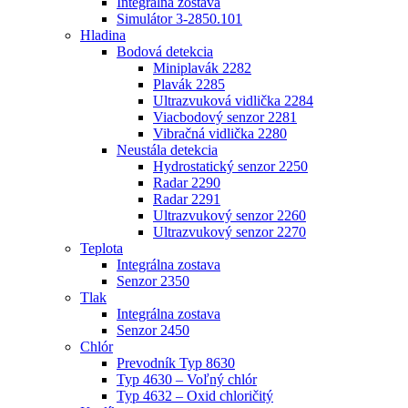
Integrálna zostava
Simulátor 3-2850.101
Hladina
Bodová detekcia
Miniplavák 2282
Plavák 2285
Ultrazvuková vidlička 2284
Viacbodový senzor 2281
Vibračná vidlička 2280
Neustála detekcia
Hydrostatický senzor 2250
Radar 2290
Radar 2291
Ultrazvukový senzor 2260
Ultrazvukový senzor 2270
Teplota
Integrálna zostava
Senzor 2350
Tlak
Integrálna zostava
Senzor 2450
Chlór
Prevodník Typ 8630
Typ 4630 – Voľný chlór
Typ 4632 – Oxid chloričitý