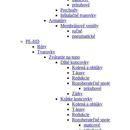
prírubové
Prechody
Inštalačné tvarovky
Armatúry
Membránové ventily
ručné
pneumatické
PE-HD
Rúry
Tvarovky
Zváranie na tupo
Dlhé koncovky
Kolená a oblúky
T-kusy
Redukcie
Rozoberateľné spoje
prírubové
Zátky
Krátke koncovky
Kolená a oblúky
T-kusy
Redukcie
Rozoberateľné spoje
maticové