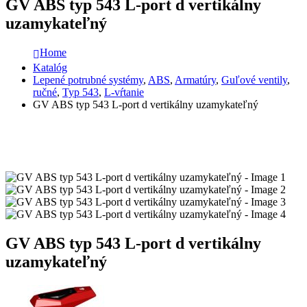
GV ABS typ 543 L-port d vertikálny
uzamykateľný
Home
Katalóg
Lepené potrubné systémy
,
ABS
,
Armatúry
,
Guľové ventily
,
ručné
,
Typ 543
,
L-vŕtanie
GV ABS typ 543 L-port d vertikálny uzamykateľný
GV ABS typ 543 L-port d vertikálny
uzamykateľný