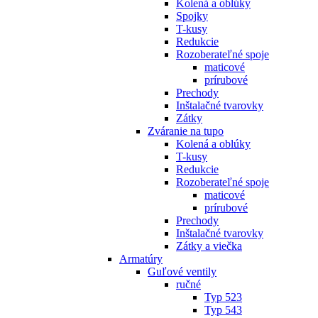
Kolená a oblúky
Spojky
T-kusy
Redukcie
Rozoberateľné spoje
maticové
prírubové
Prechody
Inštalačné tvarovky
Zátky
Zváranie na tupo
Kolená a oblúky
T-kusy
Redukcie
Rozoberateľné spoje
maticové
prírubové
Prechody
Inštalačné tvarovky
Zátky a viečka
Armatúry
Guľové ventily
ručné
Typ 523
Typ 543