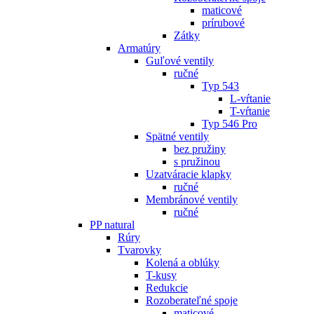
maticové
prírubové
Zátky
Armatúry
Guľové ventily
ručné
Typ 543
L-vŕtanie
T-vŕtanie
Typ 546 Pro
Spätné ventily
bez pružiny
s pružinou
Uzatváracie klapky
ručné
Membránové ventily
ručné
PP natural
Rúry
Tvarovky
Kolená a oblúky
T-kusy
Redukcie
Rozoberateľné spoje
maticové