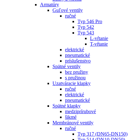
Armatúry
Guľové ventily
ručné
Typ 546 Pro
Typ 542
Typ 543
L-vŕtanie
T-vŕtanie
elektrické
pneumatické
príslušenstvo
Spätné ventily
bez pružiny
s pružinou
Uzatváracie klapky
ručné
elektrické
pneumatické
Spätné klapky
medziprírubové
šikmé
Membránové ventily
ručné
Typ 317 (DN65-DN150)
Typ 514 (DN10-DN50)