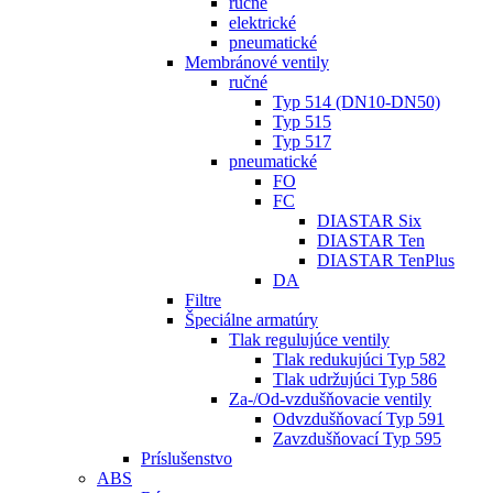
ručné
elektrické
pneumatické
Membránové ventily
ručné
Typ 514 (DN10-DN50)
Typ 515
Typ 517
pneumatické
FO
FC
DIASTAR Six
DIASTAR Ten
DIASTAR TenPlus
DA
Filtre
Špeciálne armatúry
Tlak regulujúce ventily
Tlak redukujúci Typ 582
Tlak udržujúci Typ 586
Za-/Od-vzdušňovacie ventily
Odvzdušňovací Typ 591
Zavzdušňovací Typ 595
Príslušenstvo
ABS