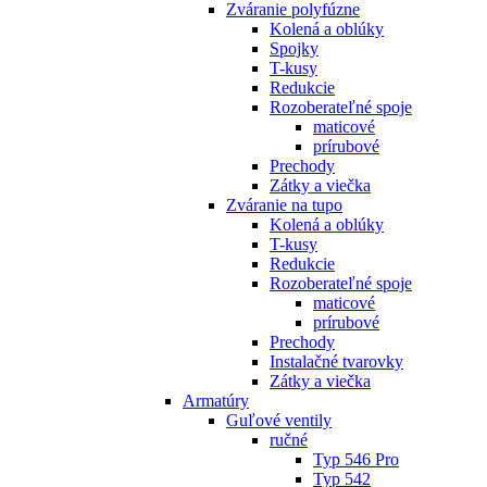
Zváranie polyfúzne
Kolená a oblúky
Spojky
T-kusy
Redukcie
Rozoberateľné spoje
maticové
prírubové
Prechody
Zátky a viečka
Zváranie na tupo
Kolená a oblúky
T-kusy
Redukcie
Rozoberateľné spoje
maticové
prírubové
Prechody
Instalačné tvarovky
Zátky a viečka
Armatúry
Guľové ventily
ručné
Typ 546 Pro
Typ 542