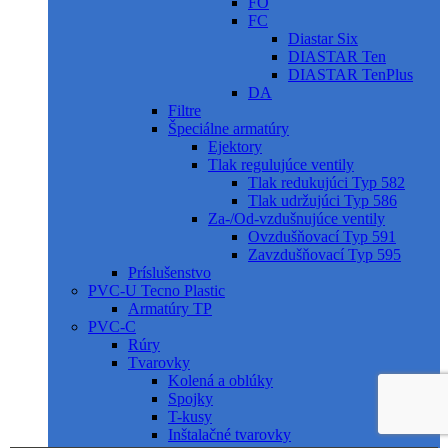
FO
FC
Diastar Six
DIASTAR Ten
DIASTAR TenPlus
DA
Filtre
Špeciálne armatúry
Ejektory
Tlak regulujúce ventily
Tlak redukujúci Typ 582
Tlak udržujúci Typ 586
Za-/Od-vzdušnujúce ventily
Ovzdušňovací Typ 591
Zavzdušňovací Typ 595
Príslušenstvo
PVC-U Tecno Plastic
Armatúry TP
PVC-C
Rúry
Tvarovky
Kolená a oblúky
Spojky
T-kusy
Inštalačné tvarovky