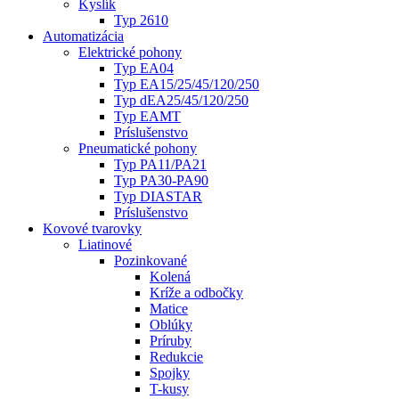
Kyslík
Typ 2610
Automatizácia
Elektrické pohony
Typ EA04
Typ EA15/25/45/120/250
Typ dEA25/45/120/250
Typ EAMT
Príslušenstvo
Pneumatické pohony
Typ PA11/PA21
Typ PA30-PA90
Typ DIASTAR
Príslušenstvo
Kovové tvarovky
Liatinové
Pozinkované
Kolená
Kríže a odbočky
Matice
Oblúky
Príruby
Redukcie
Spojky
T-kusy