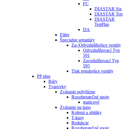
FC
DIASTAR Six
DIASTAR Ten
DIASTAR
TenPlus
DA
Filtre
Špecialne armatúry
Za-/Odvzdušňujúce ventily
Odvzdušňovací Typ
591
Zavzdušňovací Typ
595
Tlak regulujúce ventily
PP plus
Rúry
Tvarovky
Zváranie polyfúzne
Rozoberateľné spoje
maticové
Zváranie na tupo
Kolená a oblúky
T-kusy
Redukcie
Rozoberateľné spoje