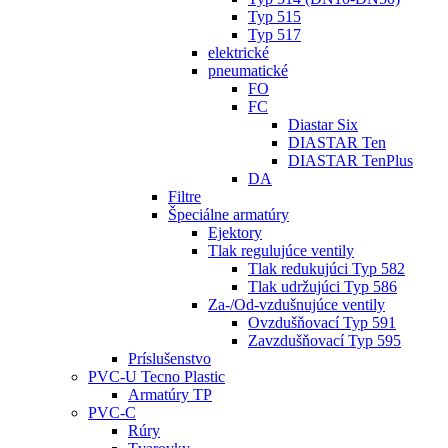
Typ 515
Typ 517
elektrické
pneumatické
FO
FC
Diastar Six
DIASTAR Ten
DIASTAR TenPlus
DA
Filtre
Špeciálne armatúry
Ejektory
Tlak regulujúce ventily
Tlak redukujúci Typ 582
Tlak udržujúci Typ 586
Za-/Od-vzdušnujúce ventily
Ovzdušňovací Typ 591
Zavzdušňovací Typ 595
Príslušenstvo
PVC-U Tecno Plastic
Armatúry TP
PVC-C
Rúry