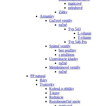
maticové
prírubové
Zátky
Armatúry
Guľové ventily
ručné
Typ 543
L-vŕtanie
T-vŕtanie
Typ 546 Pro
Spätné ventily
bez pružiny
s pružinou
Uzatváracie klapky
ručné
Membránové ventily
ručné
PP natural
Rúry
Tvarovky
Kolená a oblúky
T-kusy
Redukcie
Rozoberateľné spoje
maticové