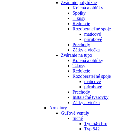
Zváranie polyfúzne
Kolená a oblúky
Spojky
T-kusy
Redukcie
Rozoberateľné spoje
maticové
prírubové
Prechody
Zátky a viečka
Zváranie na tupo
Kolená a oblúky
T-kusy
Redukcie
Rozoberateľné spoje
maticové
prírubové
Prechody
Instalačné tvarovky
Zátky a viečka
Armatúry
Guľové ventily
ručné
Typ 546 Pro
Typ 542