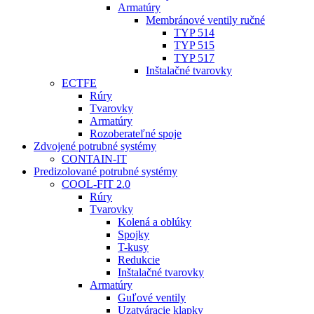
Armatúry
Membránové ventily ručné
TYP 514
TYP 515
TYP 517
Inštalačné tvarovky
ECTFE
Rúry
Tvarovky
Armatúry
Rozoberateľné spoje
Zdvojené potrubné systémy
CONTAIN-IT
Predizolované potrubné systémy
COOL-FIT 2.0
Rúry
Tvarovky
Kolená a oblúky
Spojky
T-kusy
Redukcie
Inštalačné tvarovky
Armatúry
Guľové ventily
Uzatváracie klapky