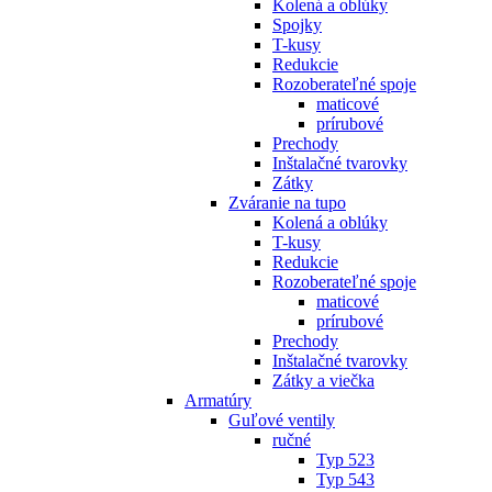
Kolená a oblúky
Spojky
T-kusy
Redukcie
Rozoberateľné spoje
maticové
prírubové
Prechody
Inštalačné tvarovky
Zátky
Zváranie na tupo
Kolená a oblúky
T-kusy
Redukcie
Rozoberateľné spoje
maticové
prírubové
Prechody
Inštalačné tvarovky
Zátky a viečka
Armatúry
Guľové ventily
ručné
Typ 523
Typ 543