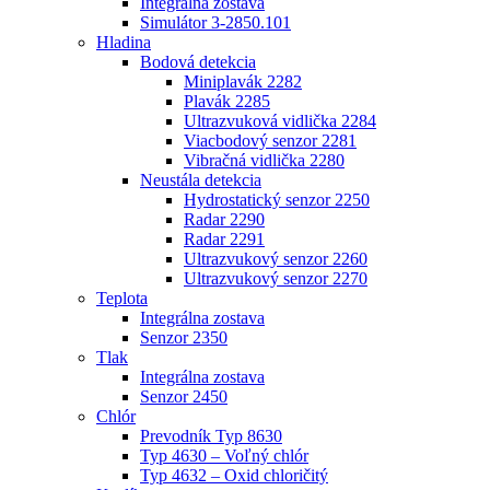
Integrálna zostava
Simulátor 3-2850.101
Hladina
Bodová detekcia
Miniplavák 2282
Plavák 2285
Ultrazvuková vidlička 2284
Viacbodový senzor 2281
Vibračná vidlička 2280
Neustála detekcia
Hydrostatický senzor 2250
Radar 2290
Radar 2291
Ultrazvukový senzor 2260
Ultrazvukový senzor 2270
Teplota
Integrálna zostava
Senzor 2350
Tlak
Integrálna zostava
Senzor 2450
Chlór
Prevodník Typ 8630
Typ 4630 – Voľný chlór
Typ 4632 – Oxid chloričitý