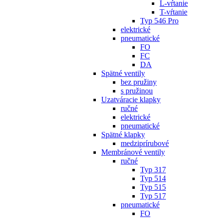
L-vŕtanie
T-vŕtanie
Typ 546 Pro
elektrické
pneumatické
FO
FC
DA
Spätné ventily
bez pružiny
s pružinou
Uzatváracie klapky
ručné
elektrické
pneumatické
Spätné klapky
medziprírubové
Membránové ventily
ručné
Typ 317
Typ 514
Typ 515
Typ 517
pneumatické
FO