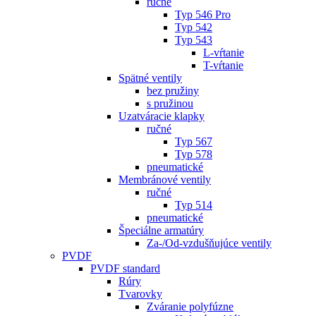
ručné
Typ 546 Pro
Typ 542
Typ 543
L-vŕtanie
T-vŕtanie
Spätné ventily
bez pružiny
s pružinou
Uzatváracie klapky
ručné
Typ 567
Typ 578
pneumatické
Membránové ventily
ručné
Typ 514
pneumatické
Špeciálne armatúry
Za-/Od-vzdušňujúce ventily
PVDF
PVDF standard
Rúry
Tvarovky
Zváranie polyfúzne