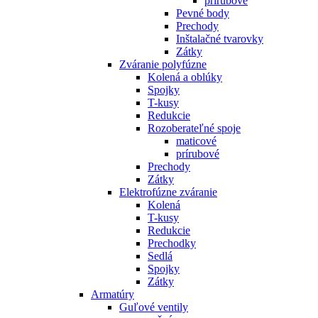
prírubové
Pevné body
Prechody
Inštalačné tvarovky
Zátky
Zváranie polyfúzne
Kolená a oblúky
Spojky
T-kusy
Redukcie
Rozoberateľné spoje
maticové
prírubové
Prechody
Zátky
Elektrofúzne zváranie
Kolená
T-kusy
Redukcie
Prechodky
Sedlá
Spojky
Zátky
Armatúry
Guľové ventily