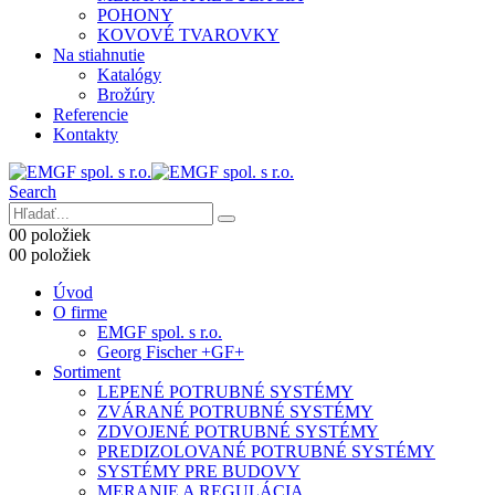
POHONY
KOVOVÉ TVAROVKY
Na stiahnutie
Katalógy
Brožúry
Referencie
Kontakty
Search
0
0 položiek
0
0 položiek
Úvod
O firme
EMGF spol. s r.o.
Georg Fischer +GF+
Sortiment
LEPENÉ POTRUBNÉ SYSTÉMY
ZVÁRANÉ POTRUBNÉ SYSTÉMY
ZDVOJENÉ POTRUBNÉ SYSTÉMY
PREDIZOLOVANÉ POTRUBNÉ SYSTÉMY
SYSTÉMY PRE BUDOVY
MERANIE A REGULÁCIA