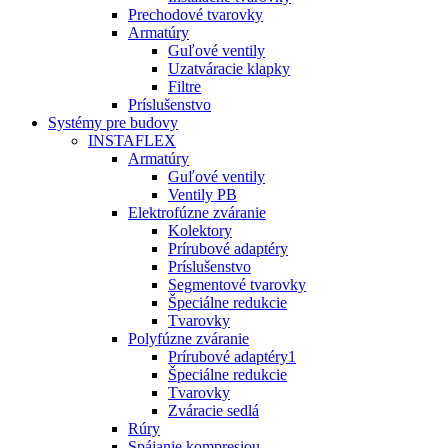
Prechodové tvarovky
Armatúry
Guľové ventily
Uzatváracie klapky
Filtre
Príslušenstvo
Systémy pre budovy
INSTAFLEX
Armatúry
Guľové ventily
Ventily PB
Elektrofúzne zváranie
Kolektory
Prírubové adaptéry
Príslušenstvo
Segmentové tvarovky
Špeciálne redukcie
Tvarovky
Polyfúzne zváranie
Prírubové adaptéry1
Špeciálne redukcie
Tvarovky
Zváracie sedlá
Rúry
Spájanie kompresiou