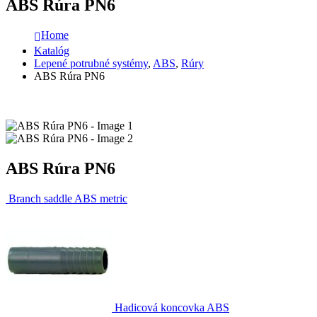
ABS Rúra PN6
Home
Katalóg
Lepené potrubné systémy
,
ABS
,
Rúry
ABS Rúra PN6
ABS Rúra PN6
Branch saddle ABS metric
Hadicová koncovka ABS