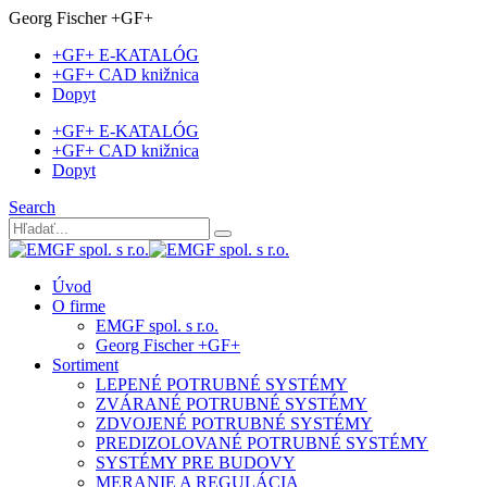
Georg Fischer +GF+
+GF+ E-KATALÓG
+GF+ CAD knižnica
Dopyt
+GF+ E-KATALÓG
+GF+ CAD knižnica
Dopyt
Search
Úvod
O firme
EMGF spol. s r.o.
Georg Fischer +GF+
Sortiment
LEPENÉ POTRUBNÉ SYSTÉMY
ZVÁRANÉ POTRUBNÉ SYSTÉMY
ZDVOJENÉ POTRUBNÉ SYSTÉMY
PREDIZOLOVANÉ POTRUBNÉ SYSTÉMY
SYSTÉMY PRE BUDOVY
MERANIE A REGULÁCIA