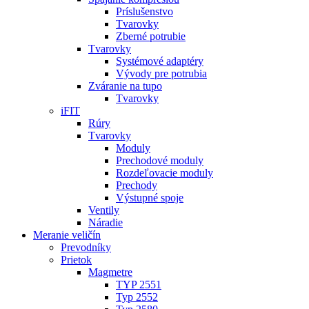
Príslušenstvo
Tvarovky
Zberné potrubie
Tvarovky
Systémové adaptéry
Vývody pre potrubia
Zváranie na tupo
Tvarovky
iFIT
Rúry
Tvarovky
Moduly
Prechodové moduly
Rozdeľovacie moduly
Prechody
Výstupné spoje
Ventily
Náradie
Meranie veličín
Prevodníky
Prietok
Magmetre
TYP 2551
Typ 2552