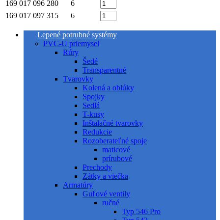
169 017 096
280
6
169 017 097
315
6
Lepené potrubné systémy
PVC-U priemysel
Rúry
Šedé
Transparentné
Tvarovky
Kolená a oblúky
Spojky
Sedlá
T-kusy
Inštalačné tvarovky
Redukcie
Rozoberateľné spoje
maticové
prírubové
Prechody
Zátky a viečka
Armatúry
Guľové ventily
ručné
Typ 546 Pro