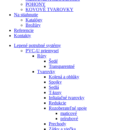
POHONY
KOVOVÉ TVAROVKY
Na stiahnutie
Katalógy
Brožúry
Referencie
Kontakty
Lepené potrubné systémy
PVC-U priemysel
Rúry
Šedé
Transparentné
Tvarovky
Kolená a oblúky
Spojky
Sedlá
T-kusy
Inštalačné tvarovky
Redukcie
Rozoberateľné spoje
maticové
prírubové
Prechody
Zátky a viečka