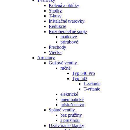
Tvarovky
Kolená a oblúky
Spojky
T-kusy
Inštalačné tvarovky
Redukcie
Rozoberateľné spoje
maticové
prírubové
Prechody
Viečka
Armatúry
Guľové ventily
ručné
Typ 546 Pro
Typ 543
L-vŕtanie
T-vŕtanie
elektrické
pneumatické
príslušenstvo
Spätné ventily
bez pružiny
s pružinou
Uzatváracie klapky