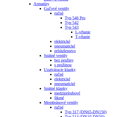
Armatúry
Guľové ventily
ručné
Typ 546 Pro
Typ 542
Typ 543
L-vŕtanie
T-vŕtanie
elektrické
pneumatické
príslušenstvo
Spätné ventily
bez pružiny
s pružinou
Uzatváracie klapky
ručné
elektrické
pneumatické
Spätné klapky
medziprírubové
šikmé
Membránové ventily
ručné
Typ 317 (DN65-DN150)
Typ 514 (DN10-DN50)