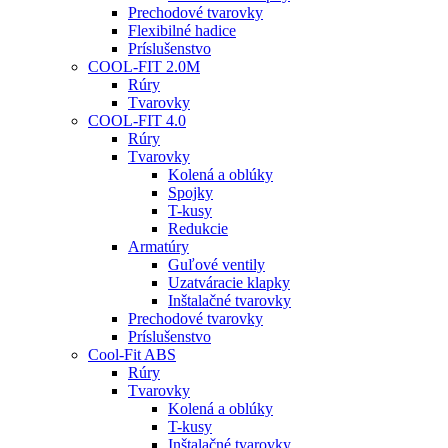
Prechodové tvarovky
Flexibilné hadice
Príslušenstvo
COOL-FIT 2.0M
Rúry
Tvarovky
COOL-FIT 4.0
Rúry
Tvarovky
Kolená a oblúky
Spojky
T-kusy
Redukcie
Armatúry
Guľové ventily
Uzatváracie klapky
Inštalačné tvarovky
Prechodové tvarovky
Príslušenstvo
Cool-Fit ABS
Rúry
Tvarovky
Kolená a oblúky
T-kusy
Inštalačné tvarovky