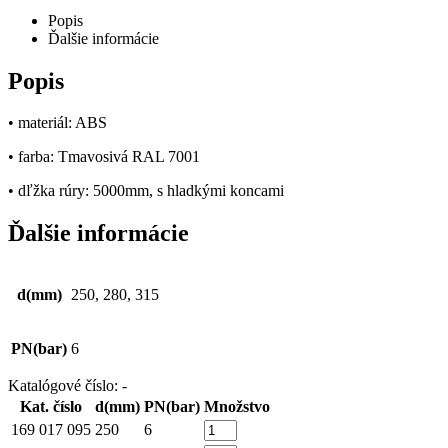
Popis
Ďalšie informácie
Popis
• materiál: ABS
• farba: Tmavosivá RAL 7001
• dľžka rúry: 5000mm, s hladkými koncami
Ďalšie informácie
d(mm)
250, 280, 315
PN(bar)
6
Katalógové číslo:
-
Kat. číslo
d(mm)
PN(bar)
Množstvo
169 017 095
250
6