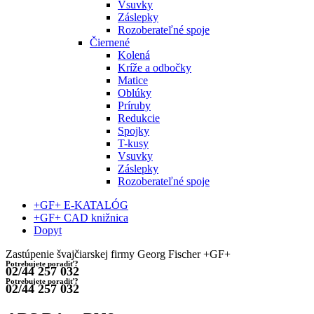
Vsuvky
Záslepky
Rozoberateľné spoje
Čiernené
Kolená
Kríže a odbočky
Matice
Oblúky
Príruby
Redukcie
Spojky
T-kusy
Vsuvky
Záslepky
Rozoberateľné spoje
+GF+ E-KATALÓG
+GF+ CAD knižnica
Dopyt
Zastúpenie švajčiarskej firmy Georg Fischer +GF+
Potrebujete poradiť?
02/44 257 032
Potrebujete poradiť?
02/44 257 032