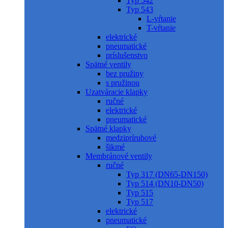
Typ 542
Typ 543
L-vŕtanie
T-vŕtanie
elektrické
pneumatické
príslušenstvo
Spätné ventily
bez pružiny
s pružinou
Uzatváracie klapky
ručné
elektrické
pneumatické
Spätné klapky
medziprírubové
šikmé
Membránové ventily
ručné
Typ 317 (DN65-DN150)
Typ 514 (DN10-DN50)
Typ 515
Typ 517
elektrické
pneumatické