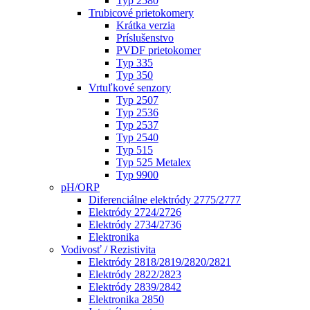
Typ 2580
Trubicové prietokomery
Krátka verzia
Príslušenstvo
PVDF prietokomer
Typ 335
Typ 350
Vrtuľkové senzory
Typ 2507
Typ 2536
Typ 2537
Typ 2540
Typ 515
Typ 525 Metalex
Typ 9900
pH/ORP
Diferenciálne elektródy 2775/2777
Elektródy 2724/2726
Elektródy 2734/2736
Elektronika
Vodivosť / Rezistivita
Elektródy 2818/2819/2820/2821
Elektródy 2822/2823
Elektródy 2839/2842
Elektronika 2850