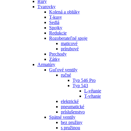
Rúry
Tvarovky
Kolená a oblúky
T-kusy
Sedlá
Spojky
Redukcie
Rozoberateľné spoje
maticové
prírubové
Prechody
Zátky
Armatúry
Guľové ventily
ručné
Typ 546 Pro
Typ 543
L-vŕtanie
T-vŕtanie
elektrické
pneumatické
príslušenstvo
Spätné ventily
bez pružiny
s pružinou