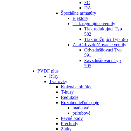
FC
DA
Špeciálne armatúry
Ejektory
Tlak regulujúce ventily
Tlak redukujúci Typ
582
Tlak udržujúci Typ 586
Za-/Od-vzdušňovacie ventily
Odvzdušňovací Typ
591
Zavzdušňovací Typ
595
PVDF plus
Rúry
Tvarovky
Kolená a oblúky
T-kusy
Redukcie
Rozoberateľné spoje
maticové
prírubové
Pevné body
Prechody
Zátky