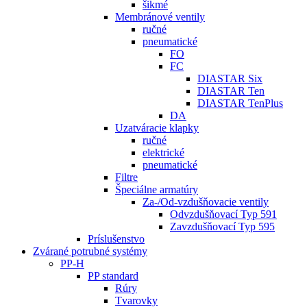
šikmé
Membránové ventily
ručné
pneumatické
FO
FC
DIASTAR Six
DIASTAR Ten
DIASTAR TenPlus
DA
Uzatváracie klapky
ručné
elektrické
pneumatické
Filtre
Špeciálne armatúry
Za-/Od-vzdušňovacie ventily
Odvzdušňovací Typ 591
Zavzdušňovací Typ 595
Príslušenstvo
Zvárané potrubné systémy
PP-H
PP standard
Rúry
Tvarovky