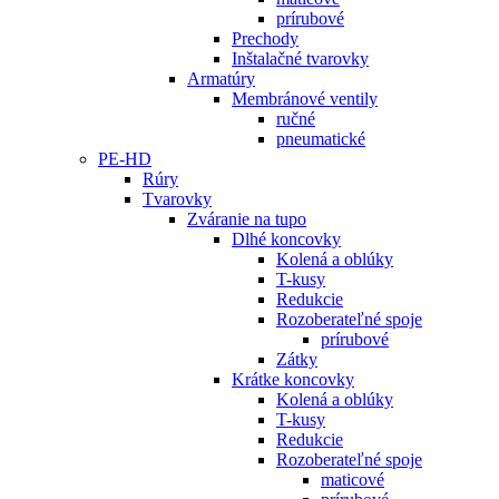
prírubové
Prechody
Inštalačné tvarovky
Armatúry
Membránové ventily
ručné
pneumatické
PE-HD
Rúry
Tvarovky
Zváranie na tupo
Dlhé koncovky
Kolená a oblúky
T-kusy
Redukcie
Rozoberateľné spoje
prírubové
Zátky
Krátke koncovky
Kolená a oblúky
T-kusy
Redukcie
Rozoberateľné spoje
maticové