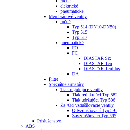
ručné
elektrické
pneumatické
Membránové ventily
ručné
Typ 514 (DN10-DN50)
Typ 515
Typ 517
pneumatické
FO
FC
DIASTAR Six
DIASTAR Ten
DIASTAR TenPlus
DA
Filtre
Špeciálne armatúry
Tlak regulujúce ventily
Tlak redukujúci Typ 582
Tlak udržujúci Typ 586
Za-/Od-vzdušňovacie ventily
Odvzdušňovací Typ 591
Zavzdušňovací Typ 595
Príslušenstvo
ABS