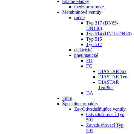
Spätné klapky
medziprírubové
Membránové ventily
ručné
Typ 317 (DN65-
DN150)
Typ 514 (DN10-DN50)
Typ 515
Typ 517
elektrické
pneumatické
FO
FC
DIASTAR Six
DIASTAR Ten
DIASTAR
TenPlus
DA
Filtre
Špecialne armatúry
Za-/Odvzdušňujúce ventily
Odvzdušňovací Typ
591
Zavzdušňovací Typ
595