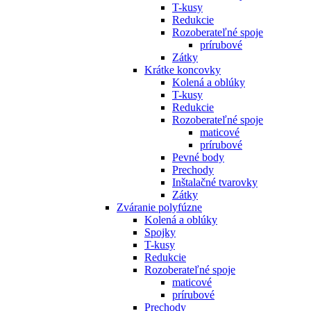
T-kusy
Redukcie
Rozoberateľné spoje
prírubové
Zátky
Krátke koncovky
Kolená a oblúky
T-kusy
Redukcie
Rozoberateľné spoje
maticové
prírubové
Pevné body
Prechody
Inštalačné tvarovky
Zátky
Zváranie polyfúzne
Kolená a oblúky
Spojky
T-kusy
Redukcie
Rozoberateľné spoje
maticové
prírubové
Prechody