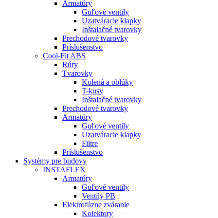
Armatúry
Guľové ventily
Uzatváracie klapky
Inštalačné tvarovky
Prechodové tvarovky
Príslušenstvo
Cool-Fit ABS
Rúry
Tvarovky
Kolená a oblúky
T-kusy
Inštalačné tvarovky
Prechodové tvarovky
Armatúry
Guľové ventily
Uzatváracie klapky
Filtre
Príslušenstvo
Systémy pre budovy
INSTAFLEX
Armatúry
Guľové ventily
Ventily PB
Elektrofúzne zváranie
Kolektory