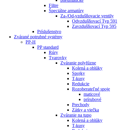
pneumatické
Filtre
Špeciálne armatúry
Za-/Od-vzdušňovacie ventily
Odvzdušňovací Typ 591
Zavzdušňovací Typ 595
Príslušenstvo
Zvárané potrubné systémy
PP-H
PP standard
Rúry
Tvarovky
Zváranie polyfúzne
Kolená a oblúky
Spojky
T-kusy
Redukcie
Rozoberateľné spoje
maticové
prírubové
Prechody
Zátky a viečka
Zváranie na tupo
Kolená a oblúky
T-kusy