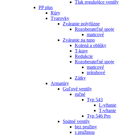
Tlak regulujúce ventily
PP plus
Rúry
Tvarovky
Zváranie polyfúzne
Rozoberateľné spoje
maticové
Zváranie na tupo
Kolená a oblúky
T-kusy
Redukcie
Rozoberateľné spoje
maticové
prírubové
Zátky
Armatúry
Guľové ventily
ručné
Typ 543
L-vŕtanie
T-vŕtanie
Typ 546 Pro
Spätné ventily
bez pružiny
s pružinou