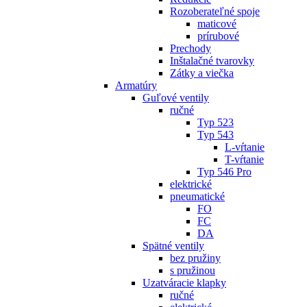
Rozoberateľné spoje
maticové
prírubové
Prechody
Inštalačné tvarovky
Zátky a viečka
Armatúry
Guľové ventily
ručné
Typ 523
Typ 543
L-vŕtanie
T-vŕtanie
Typ 546 Pro
elektrické
pneumatické
FO
FC
DA
Spätné ventily
bez pružiny
s pružinou
Uzatváracie klapky
ručné