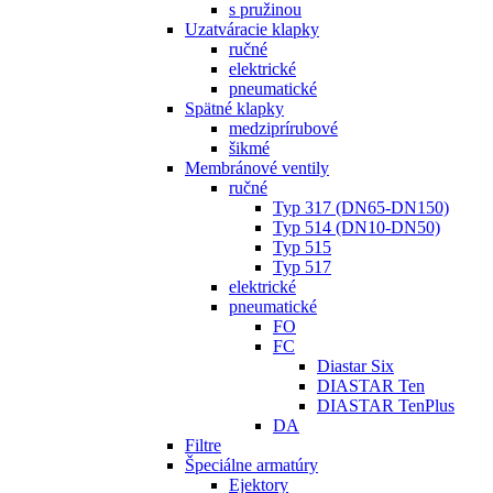
s pružinou
Uzatváracie klapky
ručné
elektrické
pneumatické
Spätné klapky
medziprírubové
šikmé
Membránové ventily
ručné
Typ 317 (DN65-DN150)
Typ 514 (DN10-DN50)
Typ 515
Typ 517
elektrické
pneumatické
FO
FC
Diastar Six
DIASTAR Ten
DIASTAR TenPlus
DA
Filtre
Špeciálne armatúry
Ejektory