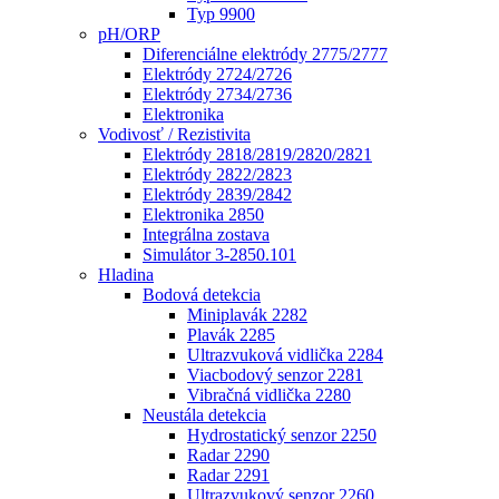
Typ 9900
pH/ORP
Diferenciálne elektródy 2775/2777
Elektródy 2724/2726
Elektródy 2734/2736
Elektronika
Vodivosť / Rezistivita
Elektródy 2818/2819/2820/2821
Elektródy 2822/2823
Elektródy 2839/2842
Elektronika 2850
Integrálna zostava
Simulátor 3-2850.101
Hladina
Bodová detekcia
Miniplavák 2282
Plavák 2285
Ultrazvuková vidlička 2284
Viacbodový senzor 2281
Vibračná vidlička 2280
Neustála detekcia
Hydrostatický senzor 2250
Radar 2290
Radar 2291
Ultrazvukový senzor 2260