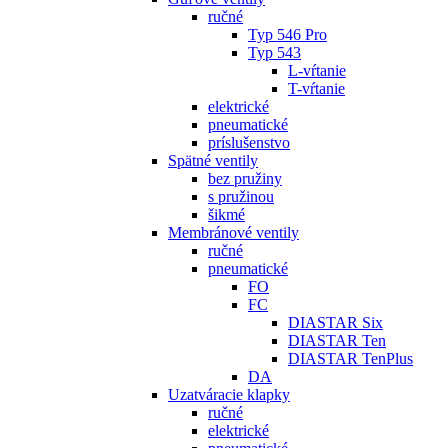
ručné
Typ 546 Pro
Typ 543
L-vŕtanie
T-vŕtanie
elektrické
pneumatické
príslušenstvo
Spätné ventily
bez pružiny
s pružinou
šikmé
Membránové ventily
ručné
pneumatické
FO
FC
DIASTAR Six
DIASTAR Ten
DIASTAR TenPlus
DA
Uzatváracie klapky
ručné
elektrické