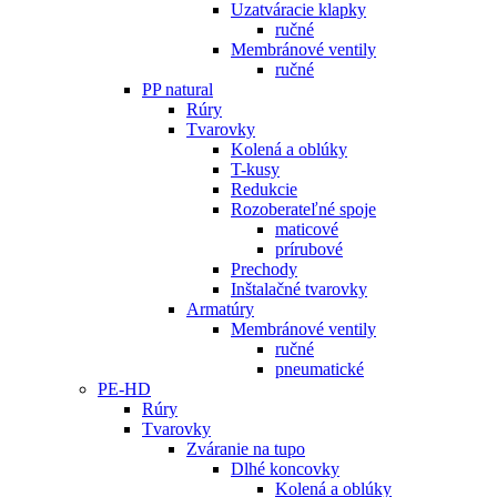
Uzatváracie klapky
ručné
Membránové ventily
ručné
PP natural
Rúry
Tvarovky
Kolená a oblúky
T-kusy
Redukcie
Rozoberateľné spoje
maticové
prírubové
Prechody
Inštalačné tvarovky
Armatúry
Membránové ventily
ručné
pneumatické
PE-HD
Rúry
Tvarovky
Zváranie na tupo
Dlhé koncovky
Kolená a oblúky