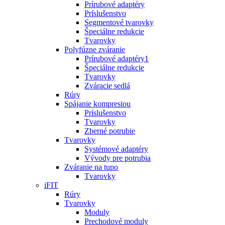
Prírubové adaptéry
Príslušenstvo
Segmentové tvarovky
Špeciálne redukcie
Tvarovky
Polyfúzne zváranie
Prírubové adaptéry1
Špeciálne redukcie
Tvarovky
Zváracie sedlá
Rúry
Spájanie kompresiou
Príslušenstvo
Tvarovky
Zberné potrubie
Tvarovky
Systémové adaptéry
Vývody pre potrubia
Zváranie na tupo
Tvarovky
iFIT
Rúry
Tvarovky
Moduly
Prechodové moduly