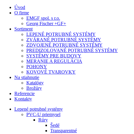
Úvod
O firme
EMGF spol. s r.o.
Georg Fischer +GF+
Sortiment
LEPENÉ POTRUBNÉ SYSTÉMY
ZVÁRANÉ POTRUBNÉ SYSTÉMY
ZDVOJENÉ POTRUBNÉ SYSTÉMY
PREDIZOLOVANÉ POTRUBNÉ SYSTÉMY
SYSTÉMY PRE BUDOVY
MERANIE A REGULÁCIA
POHONY
KOVOVÉ TVAROVKY
Na stiahnutie
Katalógy
Brožúry
Referencie
Kontakty
Lepené potrubné systémy
PVC-U priemysel
Rúry
Šedé
Transparentné