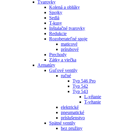
Tvarovky
Kolená a oblúky
Spojky
Sedlá
T-kusy
Inštalačné tvarovky
Redukcie
Rozoberateľné spoje
maticové
prírubové
Prechody
Zátky a viečka
Armatúry
Guľové ventily
ručné
Typ 546 Pro
Typ 542
Typ 543
L-vŕtanie
T-vŕtanie
elektrické
pneumatické
príslušenstvo
Spätné ventily
bez pružiny