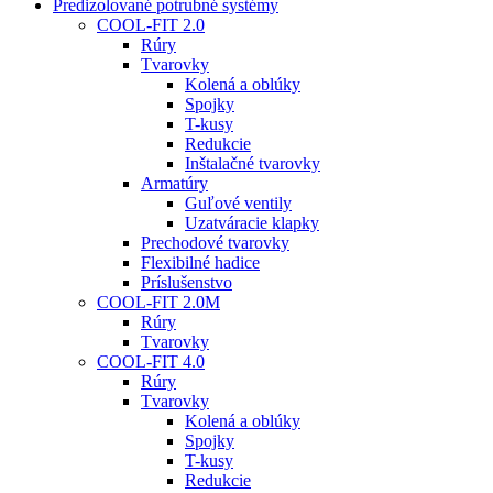
Predizolované potrubné systémy
COOL-FIT 2.0
Rúry
Tvarovky
Kolená a oblúky
Spojky
T-kusy
Redukcie
Inštalačné tvarovky
Armatúry
Guľové ventily
Uzatváracie klapky
Prechodové tvarovky
Flexibilné hadice
Príslušenstvo
COOL-FIT 2.0M
Rúry
Tvarovky
COOL-FIT 4.0
Rúry
Tvarovky
Kolená a oblúky
Spojky
T-kusy
Redukcie