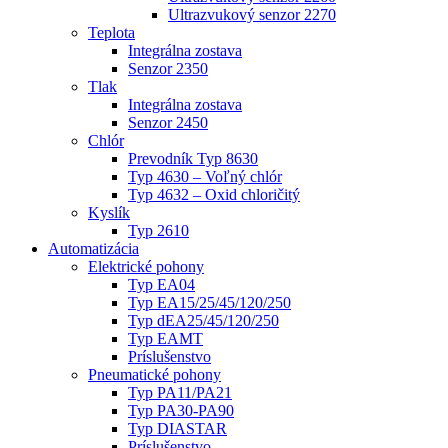
Ultrazvukový senzor 2270
Teplota
Integrálna zostava
Senzor 2350
Tlak
Integrálna zostava
Senzor 2450
Chlór
Prevodník Typ 8630
Typ 4630 – Voľný chlór
Typ 4632 – Oxid chloričitý
Kyslík
Typ 2610
Automatizácia
Elektrické pohony
Typ EA04
Typ EA15/25/45/120/250
Typ dEA25/45/120/250
Typ EAMT
Príslušenstvo
Pneumatické pohony
Typ PA11/PA21
Typ PA30-PA90
Typ DIASTAR
Príslušenstvo