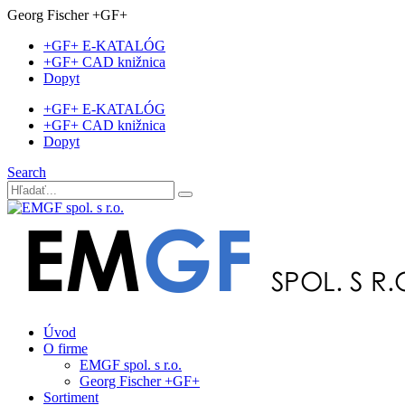
Georg Fischer +GF+
+GF+ E-KATALÓG
+GF+ CAD knižnica
Dopyt
+GF+ E-KATALÓG
+GF+ CAD knižnica
Dopyt
Search
Úvod
O firme
EMGF spol. s r.o.
Georg Fischer +GF+
Sortiment