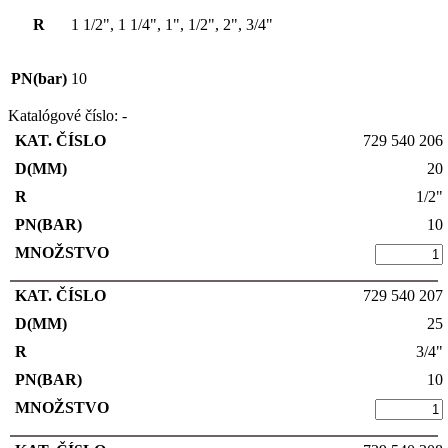
R
1 1/2", 1 1/4", 1", 1/2", 2", 3/4"
PN(bar)
10
Katalógové číslo:
-
729 540 206
20
1/2"
10
729 540 207
25
3/4"
10