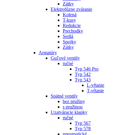
Zátky
Elektrofúzne zváranie
Kolená
T-kusy
Redukcie
Prechodky
Sedlá
Spojky
Zátky
Armatúry
Guľové ventily
ručné
Typ 546 Pro
Typ 542
Typ 543
L-vŕtanie
T-vŕtanie
Spätné ventily
bez pružiny
s pružinou
Uzatváracie klapky
ručné
Typ 567
Typ 578
pneumatické