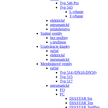
Typ 546 Pro
Typ 543
L-vŕtanie
T-vŕtanie
elektrické
pneumatické
príslušenstvo
Spätné ventily
bez pružiny
s pružinou
Uzatváracie klapky
ručné
elektrické
pneumatické
Membránové ventily
ručné
Typ 514 (DN10-DN50)
Typ 515
Typ 517
pneumatické
FO
FC
DIASTAR Six
DIASTAR Ten
DIASTAR TenPlus