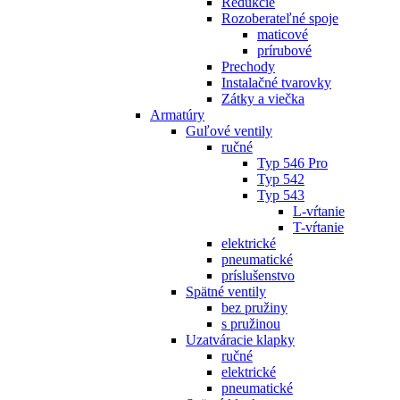
Redukcie
Rozoberateľné spoje
maticové
prírubové
Prechody
Instalačné tvarovky
Zátky a viečka
Armatúry
Guľové ventily
ručné
Typ 546 Pro
Typ 542
Typ 543
L-vŕtanie
T-vŕtanie
elektrické
pneumatické
príslušenstvo
Spätné ventily
bez pružiny
s pružinou
Uzatváracie klapky
ručné
elektrické
pneumatické