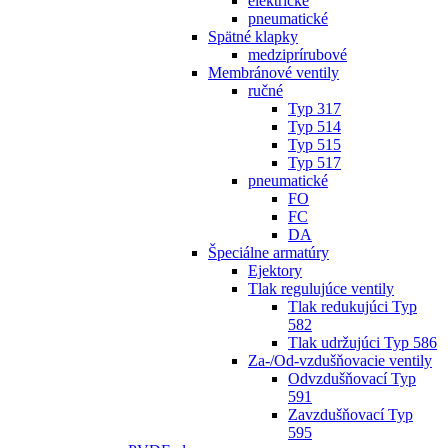
elektrické
pneumatické
Spätné klapky
medziprírubové
Membránové ventily
ručné
Typ 317
Typ 514
Typ 515
Typ 517
pneumatické
FO
FC
DA
Špeciálne armatúry
Ejektory
Tlak regulujúce ventily
Tlak redukujúci Typ
582
Tlak udržujúci Typ 586
Za-/Od-vzdušňovacie ventily
Odvzdušňovací Typ
591
Zavzdušňovací Typ
595