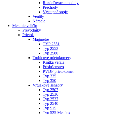
Rozdeľovacie moduly
Prechody
Výstupné spoje
Ventily
Náradie
Meranie veličín
Prevodníky
Prietok
Magmetre
TYP 2551
Typ 2552
Typ 2580
Trubicové prietokomery
Krátka verzia
Príslušenstvo
PVDF prietokomer
Typ 335
Typ 350
Vrtuľkové senzory
Typ 2507
Typ 2536
Typ 2537
Typ 2540
Typ 515
Typ 525 Metalex