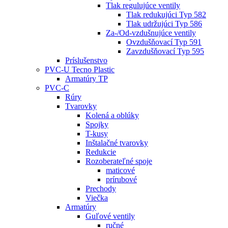
Tlak regulujúce ventily
Tlak redukujúci Typ 582
Tlak udržujúci Typ 586
Za-/Od-vzdušnujúce ventily
Ovzdušňovací Typ 591
Zavzdušňovací Typ 595
Príslušenstvo
PVC-U Tecno Plastic
Armatúry TP
PVC-C
Rúry
Tvarovky
Kolená a oblúky
Spojky
T-kusy
Inštalačné tvarovky
Redukcie
Rozoberateľné spoje
maticové
prírubové
Prechody
Viečka
Armatúry
Guľové ventily
ručné