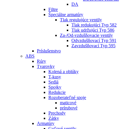
DA
Filtre
Špeciálne armatúry
Tlak regulujúce ventily
Tlak redukujúci Typ 582
Tlak udržujúci Typ 586
Za-/Od-vzdušňovacie ventily
Odvzdušňovací Typ 591
Zavzdušňovací Typ 595
Príslušenstvo
ABS
Rúry
Tvarovky
Kolená a oblúky
T-kusy
Sedlá
Spojky
Redukcie
Rozoberateľné spoje
maticové
prírubové
Prechody
Zátky
Armatúry
Guľové ventily