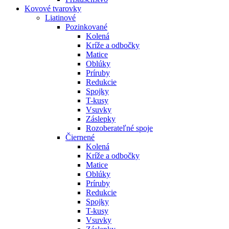
Kovové tvarovky
Liatinové
Pozinkované
Kolená
Kríže a odbočky
Matice
Oblúky
Príruby
Redukcie
Spojky
T-kusy
Vsuvky
Záslepky
Rozoberateľné spoje
Čiernené
Kolená
Kríže a odbočky
Matice
Oblúky
Príruby
Redukcie
Spojky
T-kusy
Vsuvky