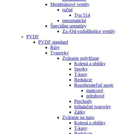
Membránové ventily
ručné
Typ 514
pneumatické
Špeciálne armatúry
Za-/Od-vzdušňujúce ventily
PVDF
PVDF standard
Rúry
Tvarovky
Zváranie polyfúzne
Kolená a oblúky
Spojky
T-kusy
Redukcie
Rozoberateľné spoje
maticové
prírubové
Prechody
Inštalačné tvarovky
Zátky
Zváranie na tupo
Kolená a oblúky
T-kusy
Redukcie