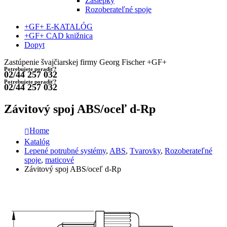
Záslepky
Rozoberateľné spoje
+GF+ E-KATALÓG
+GF+ CAD knižnica
Dopyt
Zastúpenie švajčiarskej firmy Georg Fischer +GF+
Potrebujete poradiť?
02/44 257 032
Potrebujete poradiť?
02/44 257 032
Závitový spoj ABS/oceľ d-Rp
Home
Katalóg
Lepené potrubné systémy
,
ABS
,
Tvarovky
,
Rozoberateľné
spoje
,
maticové
Závitový spoj ABS/oceľ d-Rp