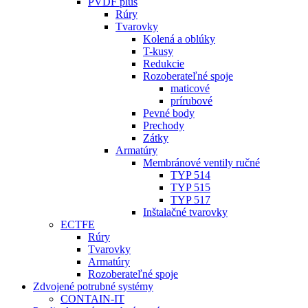
PVDF plus
Rúry
Tvarovky
Kolená a oblúky
T-kusy
Redukcie
Rozoberateľné spoje
maticové
prírubové
Pevné body
Prechody
Zátky
Armatúry
Membránové ventily ručné
TYP 514
TYP 515
TYP 517
Inštalačné tvarovky
ECTFE
Rúry
Tvarovky
Armatúry
Rozoberateľné spoje
Zdvojené potrubné systémy
CONTAIN-IT