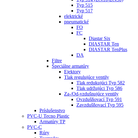
Typ 515
Typ 517
elektrické
pneumatické
FO
FC
Diastar Six
DIASTAR Ten
DIASTAR TenPlus
DA
Filtre
Špeciálne armatúry
Ejektory
Tlak regulujúce ventily
Tlak redukujúci Typ 582
Tlak udržujúci Typ 586
Za-/Od-vzdušnujúce ventily
Ovzdušňovací Typ 591
Zavzdušňovací Typ 595
Príslušenstvo
PVC-U Tecno Plastic
Armatúry TP
PVC-C
Rúry