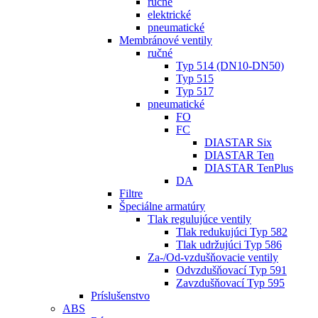
ručné
elektrické
pneumatické
Membránové ventily
ručné
Typ 514 (DN10-DN50)
Typ 515
Typ 517
pneumatické
FO
FC
DIASTAR Six
DIASTAR Ten
DIASTAR TenPlus
DA
Filtre
Špeciálne armatúry
Tlak regulujúce ventily
Tlak redukujúci Typ 582
Tlak udržujúci Typ 586
Za-/Od-vzdušňovacie ventily
Odvzdušňovací Typ 591
Zavzdušňovací Typ 595
Príslušenstvo
ABS