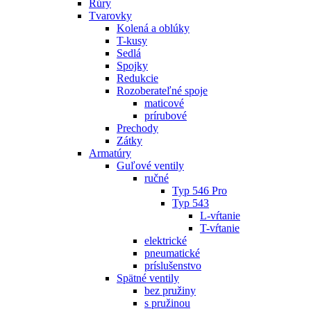
Rúry
Tvarovky
Kolená a oblúky
T-kusy
Sedlá
Spojky
Redukcie
Rozoberateľné spoje
maticové
prírubové
Prechody
Zátky
Armatúry
Guľové ventily
ručné
Typ 546 Pro
Typ 543
L-vŕtanie
T-vŕtanie
elektrické
pneumatické
príslušenstvo
Spätné ventily
bez pružiny
s pružinou