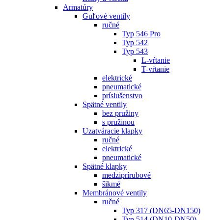
Armatúry
Guľové ventily
ručné
Typ 546 Pro
Typ 542
Typ 543
L-vŕtanie
T-vŕtanie
elektrické
pneumatické
príslušenstvo
Spätné ventily
bez pružiny
s pružinou
Uzatváracie klapky
ručné
elektrické
pneumatické
Spätné klapky
medziprírubové
šikmé
Membránové ventily
ručné
Typ 317 (DN65-DN150)
Typ 514 (DN10-DN50)