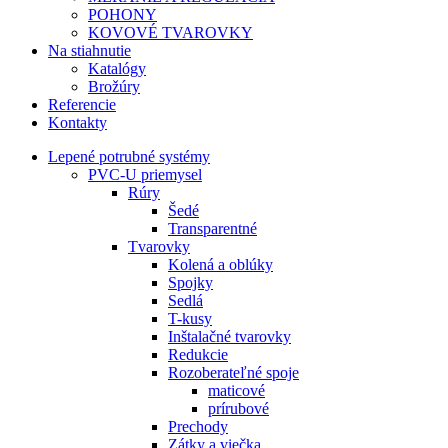
POHONY
KOVOVÉ TVAROVKY
Na stiahnutie
Katalógy
Brožúry
Referencie
Kontakty
Lepené potrubné systémy
PVC-U priemysel
Rúry
Šedé
Transparentné
Tvarovky
Kolená a oblúky
Spojky
Sedlá
T-kusy
Inštalačné tvarovky
Redukcie
Rozoberateľné spoje
maticové
prírubové
Prechody
Zátky a viečka