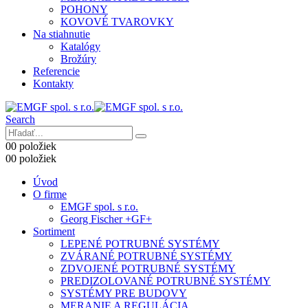
POHONY
KOVOVÉ TVAROVKY
Na stiahnutie
Katalógy
Brožúry
Referencie
Kontakty
Search
0
0 položiek
0
0 položiek
Úvod
O firme
EMGF spol. s r.o.
Georg Fischer +GF+
Sortiment
LEPENÉ POTRUBNÉ SYSTÉMY
ZVÁRANÉ POTRUBNÉ SYSTÉMY
ZDVOJENÉ POTRUBNÉ SYSTÉMY
PREDIZOLOVANÉ POTRUBNÉ SYSTÉMY
SYSTÉMY PRE BUDOVY
MERANIE A REGULÁCIA