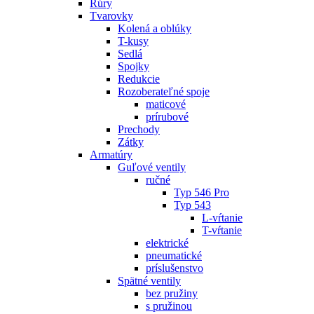
Rúry
Tvarovky
Kolená a oblúky
T-kusy
Sedlá
Spojky
Redukcie
Rozoberateľné spoje
maticové
prírubové
Prechody
Zátky
Armatúry
Guľové ventily
ručné
Typ 546 Pro
Typ 543
L-vŕtanie
T-vŕtanie
elektrické
pneumatické
príslušenstvo
Spätné ventily
bez pružiny
s pružinou