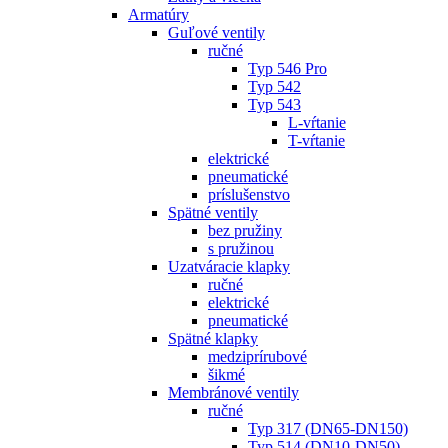
Armatúry
Guľové ventily
ručné
Typ 546 Pro
Typ 542
Typ 543
L-vŕtanie
T-vŕtanie
elektrické
pneumatické
príslušenstvo
Spätné ventily
bez pružiny
s pružinou
Uzatváracie klapky
ručné
elektrické
pneumatické
Spätné klapky
medziprírubové
šikmé
Membránové ventily
ručné
Typ 317 (DN65-DN150)
Typ 514 (DN10-DN50)