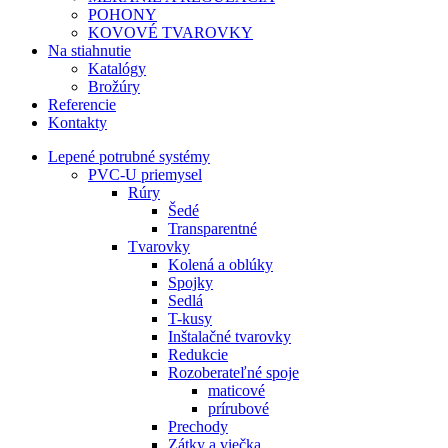
POHONY
KOVOVÉ TVAROVKY
Na stiahnutie
Katalógy
Brožúry
Referencie
Kontakty
Lepené potrubné systémy
PVC-U priemysel
Rúry
Šedé
Transparentné
Tvarovky
Kolená a oblúky
Spojky
Sedlá
T-kusy
Inštalačné tvarovky
Redukcie
Rozoberateľné spoje
maticové
prírubové
Prechody
Zátky a viečka