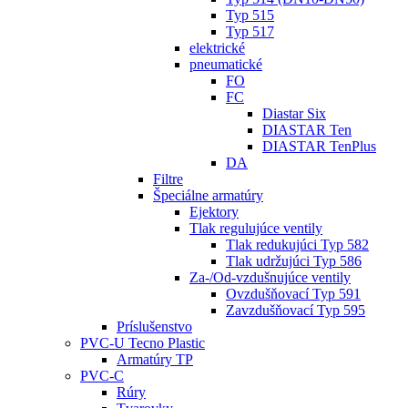
Typ 515
Typ 517
elektrické
pneumatické
FO
FC
Diastar Six
DIASTAR Ten
DIASTAR TenPlus
DA
Filtre
Špeciálne armatúry
Ejektory
Tlak regulujúce ventily
Tlak redukujúci Typ 582
Tlak udržujúci Typ 586
Za-/Od-vzdušnujúce ventily
Ovzdušňovací Typ 591
Zavzdušňovací Typ 595
Príslušenstvo
PVC-U Tecno Plastic
Armatúry TP
PVC-C
Rúry