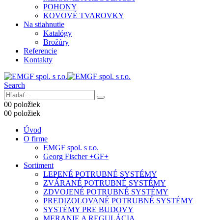
POHONY
KOVOVÉ TVAROVKY
Na stiahnutie
Katalógy
Brožúry
Referencie
Kontakty
Search
0
0 položiek
0
0 položiek
Úvod
O firme
EMGF spol. s r.o.
Georg Fischer +GF+
Sortiment
LEPENÉ POTRUBNÉ SYSTÉMY
ZVÁRANÉ POTRUBNÉ SYSTÉMY
ZDVOJENÉ POTRUBNÉ SYSTÉMY
PREDIZOLOVANÉ POTRUBNÉ SYSTÉMY
SYSTÉMY PRE BUDOVY
MERANIE A REGULÁCIA