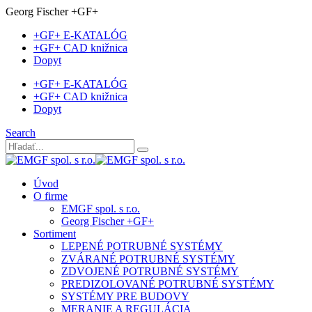
Georg Fischer +GF+
+GF+ E-KATALÓG
+GF+ CAD knižnica
Dopyt
+GF+ E-KATALÓG
+GF+ CAD knižnica
Dopyt
Search
Úvod
O firme
EMGF spol. s r.o.
Georg Fischer +GF+
Sortiment
LEPENÉ POTRUBNÉ SYSTÉMY
ZVÁRANÉ POTRUBNÉ SYSTÉMY
ZDVOJENÉ POTRUBNÉ SYSTÉMY
PREDIZOLOVANÉ POTRUBNÉ SYSTÉMY
SYSTÉMY PRE BUDOVY
MERANIE A REGULÁCIA