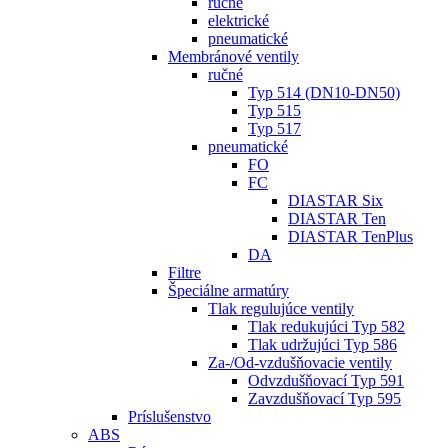
ručné
elektrické
pneumatické
Membránové ventily
ručné
Typ 514 (DN10-DN50)
Typ 515
Typ 517
pneumatické
FO
FC
DIASTAR Six
DIASTAR Ten
DIASTAR TenPlus
DA
Filtre
Špeciálne armatúry
Tlak regulujúce ventily
Tlak redukujúci Typ 582
Tlak udržujúci Typ 586
Za-/Od-vzdušňovacie ventily
Odvzdušňovací Typ 591
Zavzdušňovací Typ 595
Príslušenstvo
ABS