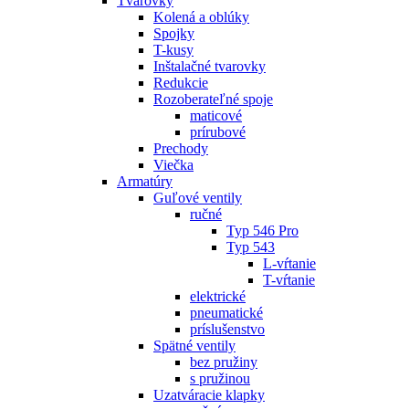
Tvarovky
Kolená a oblúky
Spojky
T-kusy
Inštalačné tvarovky
Redukcie
Rozoberateľné spoje
maticové
prírubové
Prechody
Viečka
Armatúry
Guľové ventily
ručné
Typ 546 Pro
Typ 543
L-vŕtanie
T-vŕtanie
elektrické
pneumatické
príslušenstvo
Spätné ventily
bez pružiny
s pružinou
Uzatváracie klapky