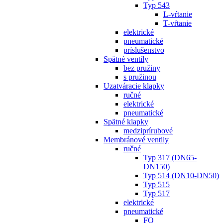
Typ 543
L-vŕtanie
T-vŕtanie
elektrické
pneumatické
príslušenstvo
Spätné ventily
bez pružiny
s pružinou
Uzatváracie klapky
ručné
elektrické
pneumatické
Spätné klapky
medziprírubové
Membránové ventily
ručné
Typ 317 (DN65-
DN150)
Typ 514 (DN10-DN50)
Typ 515
Typ 517
elektrické
pneumatické
FO