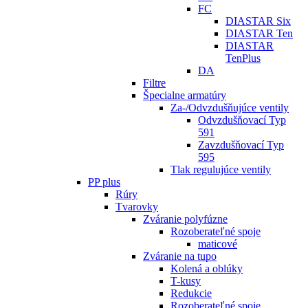
FC
DIASTAR Six
DIASTAR Ten
DIASTAR
TenPlus
DA
Filtre
Špecialne armatúry
Za-/Odvzdušňujúce ventily
Odvzdušňovací Typ
591
Zavzdušňovací Typ
595
Tlak regulujúce ventily
PP plus
Rúry
Tvarovky
Zváranie polyfúzne
Rozoberateľné spoje
maticové
Zváranie na tupo
Kolená a oblúky
T-kusy
Redukcie
Rozoberateľné spoje