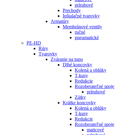
prírubové
Prechody
Inštalačné tvarovky
Armatúry
Membránové ventily
ručné
pneumatické
PE-HD
Rúry
Tvarovky
Zváranie na tupo
Dlhé koncovky
Kolená a oblúky
T-kusy
Redukcie
Rozoberateľné spoje
prírubové
Zátky
Krátke koncovky
Kolená a oblúky
T-kusy
Redukcie
Rozoberateľné spoje
maticové