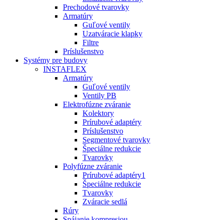
Prechodové tvarovky
Armatúry
Guľové ventily
Uzatváracie klapky
Filtre
Príslušenstvo
Systémy pre budovy
INSTAFLEX
Armatúry
Guľové ventily
Ventily PB
Elektrofúzne zváranie
Kolektory
Prírubové adaptéry
Príslušenstvo
Segmentové tvarovky
Špeciálne redukcie
Tvarovky
Polyfúzne zváranie
Prírubové adaptéry1
Špeciálne redukcie
Tvarovky
Zváracie sedlá
Rúry
Spájanie kompresiou