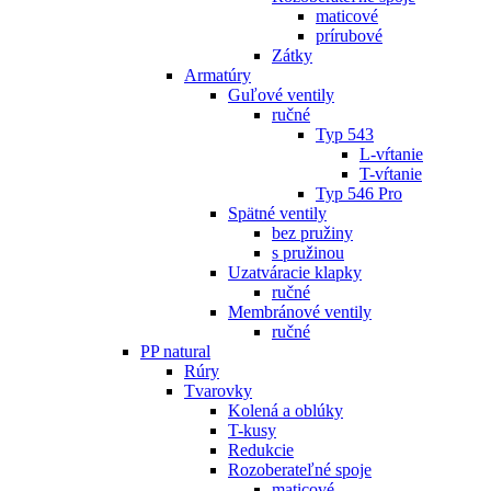
maticové
prírubové
Zátky
Armatúry
Guľové ventily
ručné
Typ 543
L-vŕtanie
T-vŕtanie
Typ 546 Pro
Spätné ventily
bez pružiny
s pružinou
Uzatváracie klapky
ručné
Membránové ventily
ručné
PP natural
Rúry
Tvarovky
Kolená a oblúky
T-kusy
Redukcie
Rozoberateľné spoje
maticové