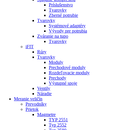
Príslušenstvo
Tvarovky
Zberné potrubie
Tvarovky
Systémové adaptéry
Vývody pre potrubia
Zváranie na tupo
Tvarovky
iFIT
Rúry
Tvarovky
Moduly
Prechodové moduly
Rozdeľovacie moduly
Prechody
Výstupné spoje
Ventily
Náradie
Meranie veličín
Prevodníky
Prietok
Magmetre
TYP 2551
Typ 2552