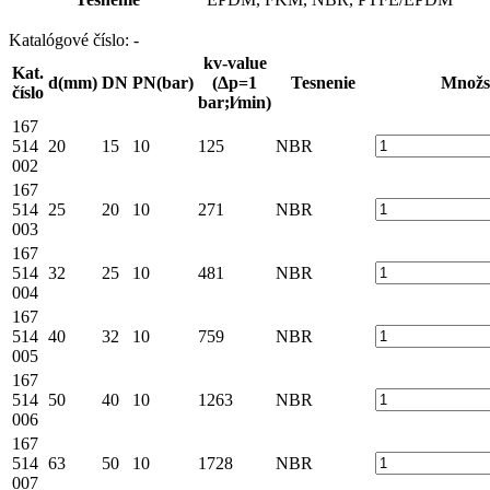
Katalógové číslo:
-
kv-value
Kat.
d(mm)
DN
PN(bar)
(Δp=1
Tesnenie
Množs
číslo
bar;l⁄min)
167
514
20
15
10
125
NBR
002
167
514
25
20
10
271
NBR
003
167
514
32
25
10
481
NBR
004
167
514
40
32
10
759
NBR
005
167
514
50
40
10
1263
NBR
006
167
514
63
50
10
1728
NBR
007