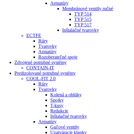
Armatúry
Membránové ventily ručné
TYP 514
TYP 515
TYP 517
Inštalačné tvarovky
ECTFE
Rúry
Tvarovky
Armatúry
Rozoberateľné spoje
Zdvojené potrubné systémy
CONTAIN-IT
Predizolované potrubné systémy
COOL-FIT 2.0
Rúry
Tvarovky
Kolená a oblúky
Spojky
T-kusy
Redukcie
Inštalačné tvarovky
Armatúry
Guľové ventily
Uzatváracie klapky