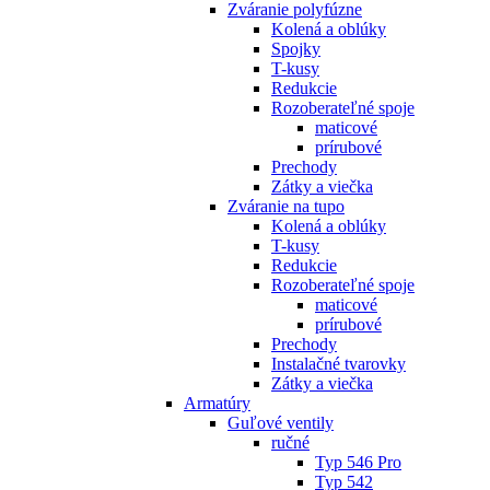
Zváranie polyfúzne
Kolená a oblúky
Spojky
T-kusy
Redukcie
Rozoberateľné spoje
maticové
prírubové
Prechody
Zátky a viečka
Zváranie na tupo
Kolená a oblúky
T-kusy
Redukcie
Rozoberateľné spoje
maticové
prírubové
Prechody
Instalačné tvarovky
Zátky a viečka
Armatúry
Guľové ventily
ručné
Typ 546 Pro
Typ 542