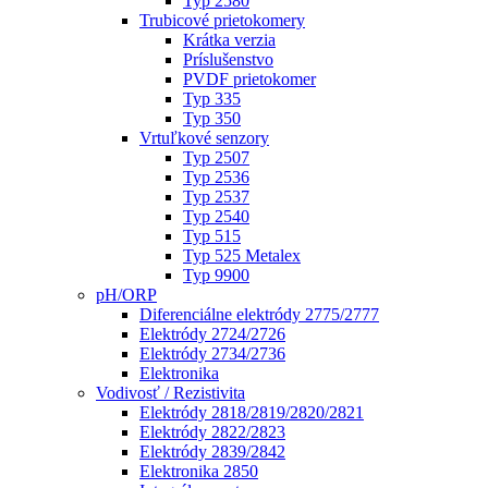
Typ 2580
Trubicové prietokomery
Krátka verzia
Príslušenstvo
PVDF prietokomer
Typ 335
Typ 350
Vrtuľkové senzory
Typ 2507
Typ 2536
Typ 2537
Typ 2540
Typ 515
Typ 525 Metalex
Typ 9900
pH/ORP
Diferenciálne elektródy 2775/2777
Elektródy 2724/2726
Elektródy 2734/2736
Elektronika
Vodivosť / Rezistivita
Elektródy 2818/2819/2820/2821
Elektródy 2822/2823
Elektródy 2839/2842
Elektronika 2850