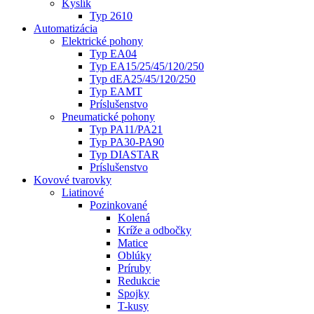
Kyslík
Typ 2610
Automatizácia
Elektrické pohony
Typ EA04
Typ EA15/25/45/120/250
Typ dEA25/45/120/250
Typ EAMT
Príslušenstvo
Pneumatické pohony
Typ PA11/PA21
Typ PA30-PA90
Typ DIASTAR
Príslušenstvo
Kovové tvarovky
Liatinové
Pozinkované
Kolená
Kríže a odbočky
Matice
Oblúky
Príruby
Redukcie
Spojky
T-kusy