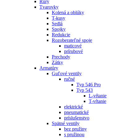
Rúry
Tvarovky
Kolená a oblúky
T-kusy
Sedlá
Spojky
Redukcie
Rozoberateľné spoje
maticové
prírubové
Prechody
Zátky
Armatúry
Guľové ventily
ručné
Typ 546 Pro
Typ 543
L-vŕtanie
T-vŕtanie
elektrické
pneumatické
príslušenstvo
Spätné ventily
bez pružiny
s pružinou