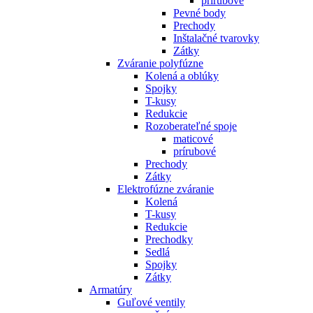
prírubové
Pevné body
Prechody
Inštalačné tvarovky
Zátky
Zváranie polyfúzne
Kolená a oblúky
Spojky
T-kusy
Redukcie
Rozoberateľné spoje
maticové
prírubové
Prechody
Zátky
Elektrofúzne zváranie
Kolená
T-kusy
Redukcie
Prechodky
Sedlá
Spojky
Zátky
Armatúry
Guľové ventily