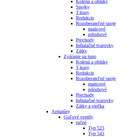
Kolená a oblúky
Spojky
T-kusy
Redukcie
Rozoberateľné spoje
maticové
prírubové
Prechody
Inštalačné tvarovky
Zátky
Zváranie na tupo
Kolená a oblúky
T-kusy
Redukcie
Rozoberateľné spoje
maticové
prírubové
Prechody
Inštalačné tvarovky
Zátky a viečka
Armatúry
Guľové ventily
ručné
Typ 523
Typ 543