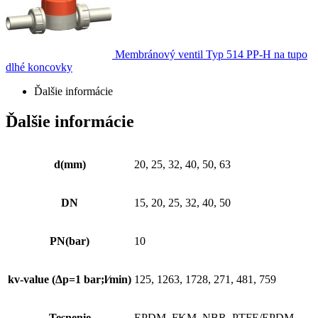
Membránový ventil Typ 514 PP-H na tupo
dlhé koncovky
Ďalšie informácie
Ďalšie informácie
d(mm)
20, 25, 32, 40, 50, 63
DN
15, 20, 25, 32, 40, 50
PN(bar)
10
kv-value (Δp=1 bar;l⁄min)
125, 1263, 1728, 271, 481, 759
Tesnenie
EPDM, FKM, NBR, PTFE/EPDM