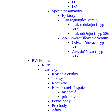
FC
DA
Špeciálne armatúry
Ejektory
Tlak regulujúce ventily
Tlak redukujúci Typ
582
Tlak udržujúci Typ 586
Za-/Od-vzdušňovacie ventily
Odvzdušňovací Typ
591
Zavzdušňovací Typ
595
PVDF plus
Rúry
Tvarovky
Kolená a oblúky
T-kusy
Redukcie
Rozoberateľné spoje
maticové
prírubové
Pevné body
Prechody
Zátky