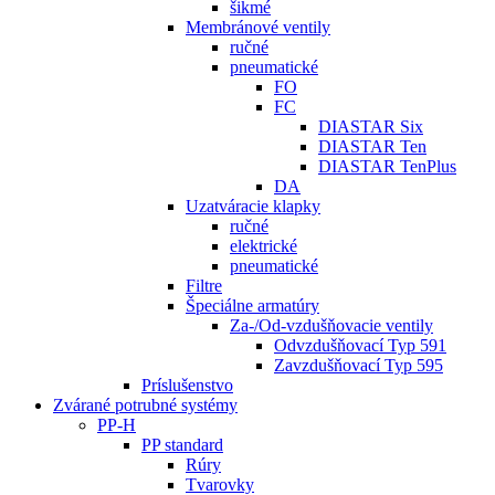
šikmé
Membránové ventily
ručné
pneumatické
FO
FC
DIASTAR Six
DIASTAR Ten
DIASTAR TenPlus
DA
Uzatváracie klapky
ručné
elektrické
pneumatické
Filtre
Špeciálne armatúry
Za-/Od-vzdušňovacie ventily
Odvzdušňovací Typ 591
Zavzdušňovací Typ 595
Príslušenstvo
Zvárané potrubné systémy
PP-H
PP standard
Rúry
Tvarovky