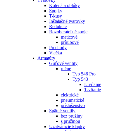
Tvarovky
Kolená a oblúky
Spojky
T-kusy
Inštalačné tvarovky
Redukcie
Rozoberateľné spoje
maticové
prírubové
Prechody
Viečka
Armatúry
Guľové ventily
ručné
Typ 546 Pro
Typ 543
L-vŕtanie
T-vŕtanie
elektrické
pneumatické
príslušenstvo
Spätné ventily
bez pružiny
s pružinou
Uzatváracie klapky