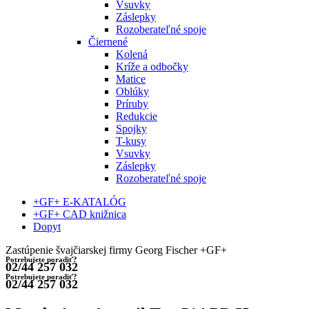
Vsuvky
Záslepky
Rozoberateľné spoje
Čiernené
Kolená
Kríže a odbočky
Matice
Oblúky
Príruby
Redukcie
Spojky
T-kusy
Vsuvky
Záslepky
Rozoberateľné spoje
+GF+ E-KATALÓG
+GF+ CAD knižnica
Dopyt
Zastúpenie švajčiarskej firmy Georg Fischer +GF+
Potrebujete poradiť?
02/44 257 032
Potrebujete poradiť?
02/44 257 032