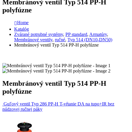
Membránový ventil Typ 514 PP-H
polyfúzne
Home
Katalóg
Zvárané potrubné systémy
,
PP standard
,
Armatúry
,
Membránové ventily
,
ručné
,
Typ 514 (DN10-DN50)
Membránový ventil Typ 514 PP-H polyfúzne
Membránový ventil Typ 514 PP-H
polyfúzne
Guľový ventil Typ 286 PP-H T-vŕtanie DA na tupo+IR bez
núdzovej ručnej páky