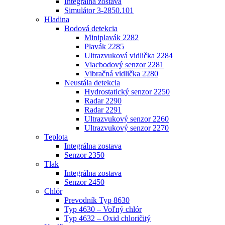
Integrálna zostava
Simulátor 3-2850.101
Hladina
Bodová detekcia
Miniplavák 2282
Plavák 2285
Ultrazvuková vidlička 2284
Viacbodový senzor 2281
Vibračná vidlička 2280
Neustála detekcia
Hydrostatický senzor 2250
Radar 2290
Radar 2291
Ultrazvukový senzor 2260
Ultrazvukový senzor 2270
Teplota
Integrálna zostava
Senzor 2350
Tlak
Integrálna zostava
Senzor 2450
Chlór
Prevodník Typ 8630
Typ 4630 – Voľný chlór
Typ 4632 – Oxid chloričitý