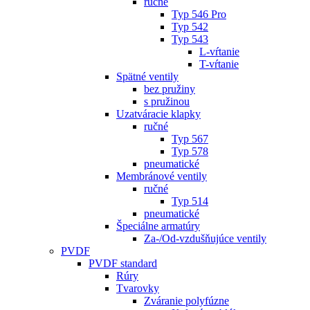
ručné
Typ 546 Pro
Typ 542
Typ 543
L-vŕtanie
T-vŕtanie
Spätné ventily
bez pružiny
s pružinou
Uzatváracie klapky
ručné
Typ 567
Typ 578
pneumatické
Membránové ventily
ručné
Typ 514
pneumatické
Špeciálne armatúry
Za-/Od-vzdušňujúce ventily
PVDF
PVDF standard
Rúry
Tvarovky
Zváranie polyfúzne