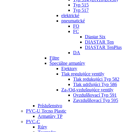
Typ 515
Typ 517
elektrické
pneumatické
FO
FC
Diastar Six
DIASTAR Ten
DIASTAR TenPlus
DA
Filtre
Špeciálne armatúry
Ejektory
Tlak regulujúce ventily
Tlak redukujúci Typ 582
Tlak udržujúci Typ 586
Za-/Od-vzdušnujúce ventily
Ovzdušňovací Typ 591
Zavzdušňovací Typ 595
Príslušenstvo
PVC-U Tecno Plastic
Armatúry TP
PVC-C
Rúry