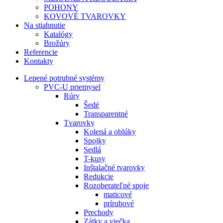
POHONY
KOVOVÉ TVAROVKY
Na stiahnutie
Katalógy
Brožúry
Referencie
Kontakty
Lepené potrubné systémy
PVC-U priemysel
Rúry
Šedé
Transparentné
Tvarovky
Kolená a oblúky
Spojky
Sedlá
T-kusy
Inštalačné tvarovky
Redukcie
Rozoberateľné spoje
maticové
prírubové
Prechody
Zátky a viečka