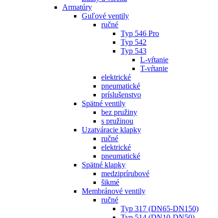
Armatúry
Guľové ventily
ručné
Typ 546 Pro
Typ 542
Typ 543
L-vŕtanie
T-vŕtanie
elektrické
pneumatické
príslušenstvo
Spätné ventily
bez pružiny
s pružinou
Uzatváracie klapky
ručné
elektrické
pneumatické
Spätné klapky
medziprírubové
šikmé
Membránové ventily
ručné
Typ 317 (DN65-DN150)
Typ 514 (DN10-DN50)