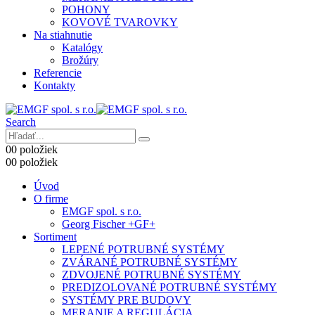
POHONY
KOVOVÉ TVAROVKY
Na stiahnutie
Katalógy
Brožúry
Referencie
Kontakty
Search
0
0 položiek
0
0 položiek
Úvod
O firme
EMGF spol. s r.o.
Georg Fischer +GF+
Sortiment
LEPENÉ POTRUBNÉ SYSTÉMY
ZVÁRANÉ POTRUBNÉ SYSTÉMY
ZDVOJENÉ POTRUBNÉ SYSTÉMY
PREDIZOLOVANÉ POTRUBNÉ SYSTÉMY
SYSTÉMY PRE BUDOVY
MERANIE A REGULÁCIA