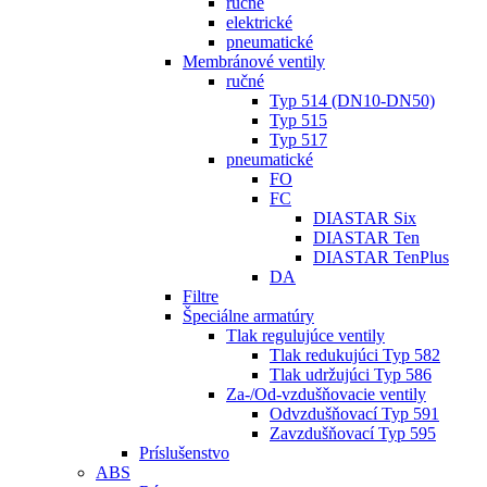
ručné
elektrické
pneumatické
Membránové ventily
ručné
Typ 514 (DN10-DN50)
Typ 515
Typ 517
pneumatické
FO
FC
DIASTAR Six
DIASTAR Ten
DIASTAR TenPlus
DA
Filtre
Špeciálne armatúry
Tlak regulujúce ventily
Tlak redukujúci Typ 582
Tlak udržujúci Typ 586
Za-/Od-vzdušňovacie ventily
Odvzdušňovací Typ 591
Zavzdušňovací Typ 595
Príslušenstvo
ABS