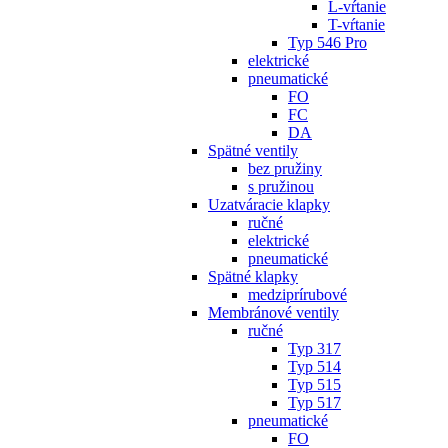
L-vŕtanie
T-vŕtanie
Typ 546 Pro
elektrické
pneumatické
FO
FC
DA
Spätné ventily
bez pružiny
s pružinou
Uzatváracie klapky
ručné
elektrické
pneumatické
Spätné klapky
medziprírubové
Membránové ventily
ručné
Typ 317
Typ 514
Typ 515
Typ 517
pneumatické
FO