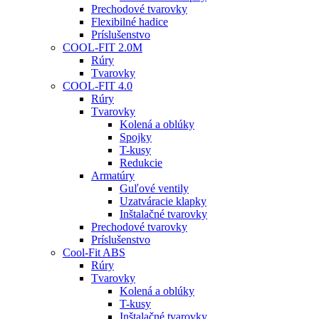
Prechodové tvarovky
Flexibilné hadice
Príslušenstvo
COOL-FIT 2.0M
Rúry
Tvarovky
COOL-FIT 4.0
Rúry
Tvarovky
Kolená a oblúky
Spojky
T-kusy
Redukcie
Armatúry
Guľové ventily
Uzatváracie klapky
Inštalačné tvarovky
Prechodové tvarovky
Príslušenstvo
Cool-Fit ABS
Rúry
Tvarovky
Kolená a oblúky
T-kusy
Inštalačné tvarovky