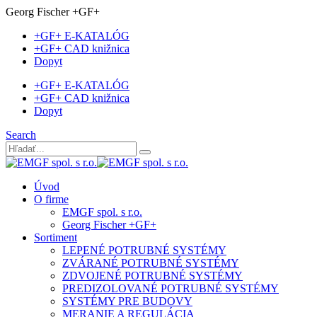
Georg Fischer +GF+
+GF+ E-KATALÓG
+GF+ CAD knižnica
Dopyt
+GF+ E-KATALÓG
+GF+ CAD knižnica
Dopyt
Search
Úvod
O firme
EMGF spol. s r.o.
Georg Fischer +GF+
Sortiment
LEPENÉ POTRUBNÉ SYSTÉMY
ZVÁRANÉ POTRUBNÉ SYSTÉMY
ZDVOJENÉ POTRUBNÉ SYSTÉMY
PREDIZOLOVANÉ POTRUBNÉ SYSTÉMY
SYSTÉMY PRE BUDOVY
MERANIE A REGULÁCIA