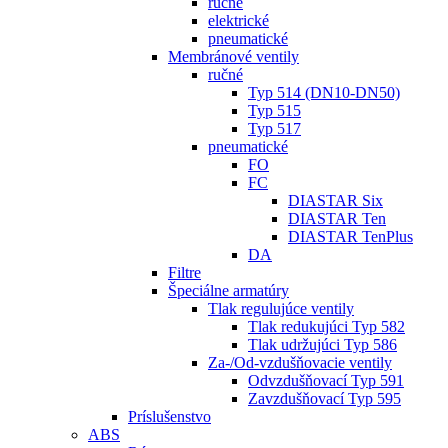
ručné
elektrické
pneumatické
Membránové ventily
ručné
Typ 514 (DN10-DN50)
Typ 515
Typ 517
pneumatické
FO
FC
DIASTAR Six
DIASTAR Ten
DIASTAR TenPlus
DA
Filtre
Špeciálne armatúry
Tlak regulujúce ventily
Tlak redukujúci Typ 582
Tlak udržujúci Typ 586
Za-/Od-vzdušňovacie ventily
Odvzdušňovací Typ 591
Zavzdušňovací Typ 595
Príslušenstvo
ABS