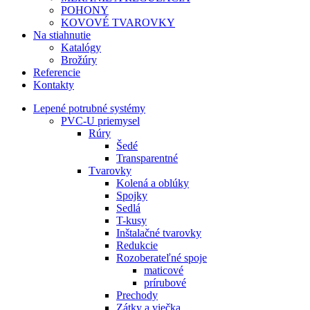
POHONY
KOVOVÉ TVAROVKY
Na stiahnutie
Katalógy
Brožúry
Referencie
Kontakty
Lepené potrubné systémy
PVC-U priemysel
Rúry
Šedé
Transparentné
Tvarovky
Kolená a oblúky
Spojky
Sedlá
T-kusy
Inštalačné tvarovky
Redukcie
Rozoberateľné spoje
maticové
prírubové
Prechody
Zátky a viečka