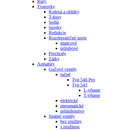
Rúry
Tvarovky
Kolená a oblúky
T-kusy
Sedlá
Spojky
Redukcie
Rozoberateľné spoje
maticové
prírubové
Prechody
Zátky
Armatúry
Guľové ventily
ručné
Typ 546 Pro
Typ 543
L-vŕtanie
T-vŕtanie
elektrické
pneumatické
príslušenstvo
Spätné ventily
bez pružiny
s pružinou