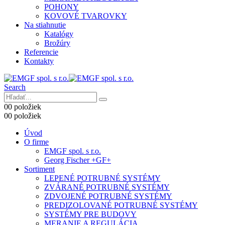
POHONY
KOVOVÉ TVAROVKY
Na stiahnutie
Katalógy
Brožúry
Referencie
Kontakty
Search
0
0 položiek
0
0 položiek
Úvod
O firme
EMGF spol. s r.o.
Georg Fischer +GF+
Sortiment
LEPENÉ POTRUBNÉ SYSTÉMY
ZVÁRANÉ POTRUBNÉ SYSTÉMY
ZDVOJENÉ POTRUBNÉ SYSTÉMY
PREDIZOLOVANÉ POTRUBNÉ SYSTÉMY
SYSTÉMY PRE BUDOVY
MERANIE A REGULÁCIA