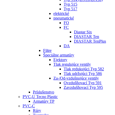
Typ 515
Typ 517
elektrické
pneumatické
FO
FC
Diastar Six
DIASTAR Ten
DIASTAR TenPlus
DA
Filtre
Špeciálne armatúry
Ejektory
Tlak regulujúce ventily
Tlak redukujúci Typ 582
Tlak udržujúci Typ 586
Za-/Od-vzdušnujúce ventily
Ovzdušňovací Typ 591
Zavzdušňovací Typ 595
Príslušenstvo
PVC-U Tecno Plastic
Armatúry TP
PVC-C
Rúry