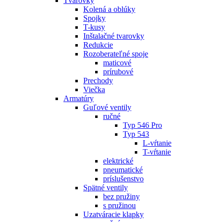
Tvarovky
Kolená a oblúky
Spojky
T-kusy
Inštalačné tvarovky
Redukcie
Rozoberateľné spoje
maticové
prírubové
Prechody
Viečka
Armatúry
Guľové ventily
ručné
Typ 546 Pro
Typ 543
L-vŕtanie
T-vŕtanie
elektrické
pneumatické
príslušenstvo
Spätné ventily
bez pružiny
s pružinou
Uzatváracie klapky