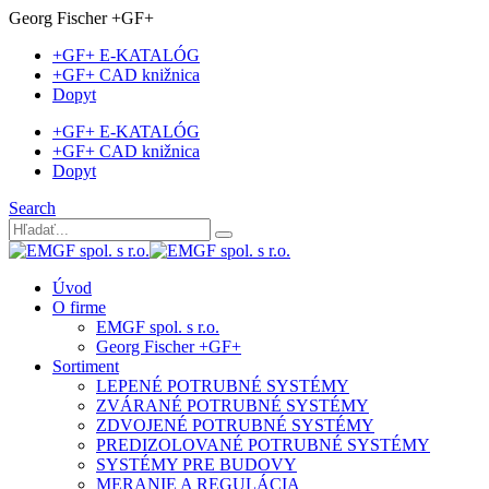
Georg Fischer +GF+
+GF+ E-KATALÓG
+GF+ CAD knižnica
Dopyt
+GF+ E-KATALÓG
+GF+ CAD knižnica
Dopyt
Search
Úvod
O firme
EMGF spol. s r.o.
Georg Fischer +GF+
Sortiment
LEPENÉ POTRUBNÉ SYSTÉMY
ZVÁRANÉ POTRUBNÉ SYSTÉMY
ZDVOJENÉ POTRUBNÉ SYSTÉMY
PREDIZOLOVANÉ POTRUBNÉ SYSTÉMY
SYSTÉMY PRE BUDOVY
MERANIE A REGULÁCIA