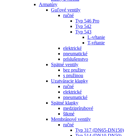
Armatúry
Guľové ventily
ručné
Typ 546 Pro
Typ 542
Typ 543
L-vŕtanie
T-vŕtanie
elektrické
pneumatické
príslušenstvo
Spätné ventily
bez pružiny
s pružinou
Uzatváracie klapky
ručné
elektrické
pneumatické
Spätné klapky
medziprírubové
šikmé
Membránové ventily
ručné
Typ 317 (DN65-DN150)
Typ 514 (DN10-DN50)