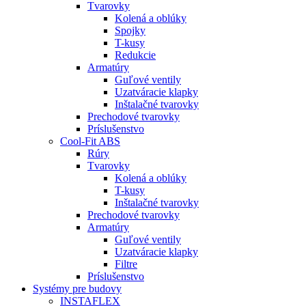
Tvarovky
Kolená a oblúky
Spojky
T-kusy
Redukcie
Armatúry
Guľové ventily
Uzatváracie klapky
Inštalačné tvarovky
Prechodové tvarovky
Príslušenstvo
Cool-Fit ABS
Rúry
Tvarovky
Kolená a oblúky
T-kusy
Inštalačné tvarovky
Prechodové tvarovky
Armatúry
Guľové ventily
Uzatváracie klapky
Filtre
Príslušenstvo
Systémy pre budovy
INSTAFLEX