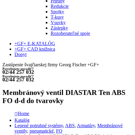
Príruby
Redukcie
Spojky
T-kusy
Vsuvky
Záslepky
Rozoberateľné spoje
+GF+ E-KATALÓG
+GF+ CAD knižnica
Dopyt
Zastúpenie švajčiarskej firmy Georg Fischer +GF+
Potrebujete poradiť?
02/44 257 032
Potrebujete poradiť?
02/44 257 032
Membránový ventil DIASTAR Ten ABS
FO d-d do tvarovky
Home
Katalóg
Lepené potrubné systémy
,
ABS
,
Armatúry
,
Membránové
ventily
,
pneumatické
,
FO