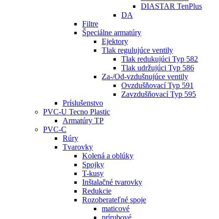
DIASTAR TenPlus
DA
Filtre
Špeciálne armatúry
Ejektory
Tlak regulujúce ventily
Tlak redukujúci Typ 582
Tlak udržujúci Typ 586
Za-/Od-vzdušnujúce ventily
Ovzdušňovací Typ 591
Zavzdušňovací Typ 595
Príslušenstvo
PVC-U Tecno Plastic
Armatúry TP
PVC-C
Rúry
Tvarovky
Kolená a oblúky
Spojky
T-kusy
Inštalačné tvarovky
Redukcie
Rozoberateľné spoje
maticové
prírubové