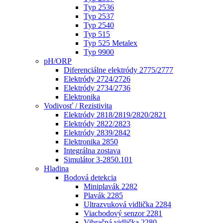
Typ 2536
Typ 2537
Typ 2540
Typ 515
Typ 525 Metalex
Typ 9900
pH/ORP
Diferenciálne elektródy 2775/2777
Elektródy 2724/2726
Elektródy 2734/2736
Elektronika
Vodivosť / Rezistivita
Elektródy 2818/2819/2820/2821
Elektródy 2822/2823
Elektródy 2839/2842
Elektronika 2850
Integrálna zostava
Simulátor 3-2850.101
Hladina
Bodová detekcia
Miniplavák 2282
Plavák 2285
Ultrazvuková vidlička 2284
Viacbodový senzor 2281
Vibračná vidlička 2280