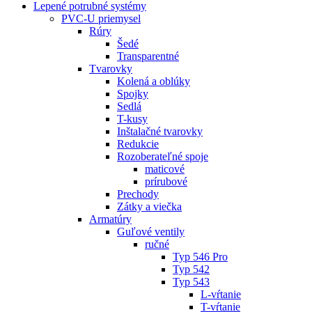
Lepené potrubné systémy
PVC-U priemysel
Rúry
Šedé
Transparentné
Tvarovky
Kolená a oblúky
Spojky
Sedlá
T-kusy
Inštalačné tvarovky
Redukcie
Rozoberateľné spoje
maticové
prírubové
Prechody
Zátky a viečka
Armatúry
Guľové ventily
ručné
Typ 546 Pro
Typ 542
Typ 543
L-vŕtanie
T-vŕtanie