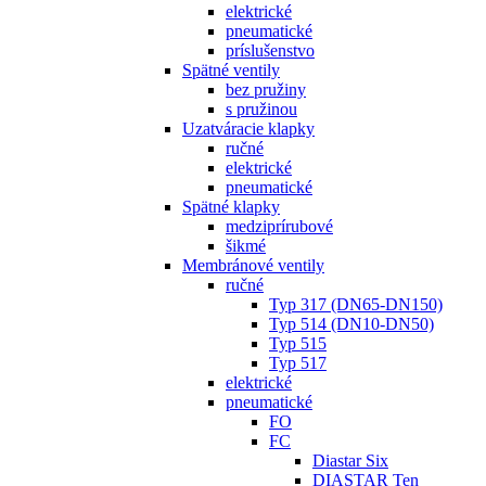
elektrické
pneumatické
príslušenstvo
Spätné ventily
bez pružiny
s pružinou
Uzatváracie klapky
ručné
elektrické
pneumatické
Spätné klapky
medziprírubové
šikmé
Membránové ventily
ručné
Typ 317 (DN65-DN150)
Typ 514 (DN10-DN50)
Typ 515
Typ 517
elektrické
pneumatické
FO
FC
Diastar Six
DIASTAR Ten