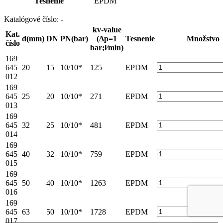
Tesnenie
EPDM
Katalógové číslo:
-
kv-value
Kat.
d(mm)
DN
PN(bar)
(Δp=1
Tesnenie
Množstvo
číslo
bar;l⁄min)
169
645
20
15
10/10*
125
EPDM
012
169
645
25
20
10/10*
271
EPDM
013
169
645
32
25
10/10*
481
EPDM
014
169
645
40
32
10/10*
759
EPDM
015
169
645
50
40
10/10*
1263
EPDM
016
169
645
63
50
10/10*
1728
EPDM
017