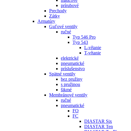
maticové
prírubové
Prechody
Zátky
Armatúry
Guľové ventily
ručné
Typ 546 Pro
Typ 543
L-vŕtanie
T-vŕtanie
elektrické
pneumatické
príslušenstvo
Spätné ventily
bez pružiny
s pružinou
šikmé
Membránové ventily
ručné
pneumatické
FO
FC
DIASTAR Six
DIASTAR Ten