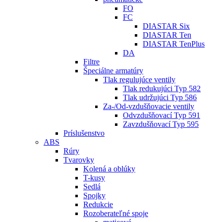
FO
FC
DIASTAR Six
DIASTAR Ten
DIASTAR TenPlus
DA
Filtre
Špeciálne armatúry
Tlak regulujúce ventily
Tlak redukujúci Typ 582
Tlak udržujúci Typ 586
Za-/Od-vzdušňovacie ventily
Odvzdušňovací Typ 591
Zavzdušňovací Typ 595
Príslušenstvo
ABS
Rúry
Tvarovky
Kolená a oblúky
T-kusy
Sedlá
Spojky
Redukcie
Rozoberateľné spoje