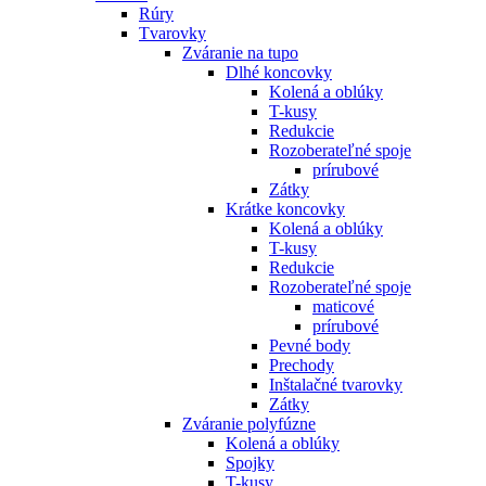
Rúry
Tvarovky
Zváranie na tupo
Dlhé koncovky
Kolená a oblúky
T-kusy
Redukcie
Rozoberateľné spoje
prírubové
Zátky
Krátke koncovky
Kolená a oblúky
T-kusy
Redukcie
Rozoberateľné spoje
maticové
prírubové
Pevné body
Prechody
Inštalačné tvarovky
Zátky
Zváranie polyfúzne
Kolená a oblúky
Spojky
T-kusy