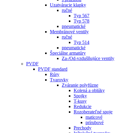
Uzatváracie klapky
ručné
Typ 567
Typ 578
pneumatické
Membránové ventily
ručné
Typ 514
pneumatické
Špeciálne armatúry
Za-/Od-vzdušňujúce ventily
PVDF
PVDF standard
Rúry
Tvarovky
Zváranie polyfúzne
Kolená a oblúky
Spojky
T-kusy
Redukcie
Rozoberateľné spoje
maticové
prírubové
Prechody