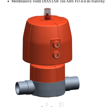
Membránový ventil DIASTAR Ten ABS FO d-d do tvarovky