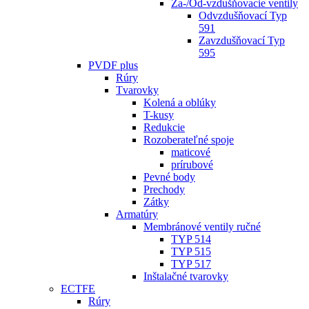
Za-/Od-vzdušňovacie ventily
Odvzdušňovací Typ
591
Zavzdušňovací Typ
595
PVDF plus
Rúry
Tvarovky
Kolená a oblúky
T-kusy
Redukcie
Rozoberateľné spoje
maticové
prírubové
Pevné body
Prechody
Zátky
Armatúry
Membránové ventily ručné
TYP 514
TYP 515
TYP 517
Inštalačné tvarovky
ECTFE
Rúry