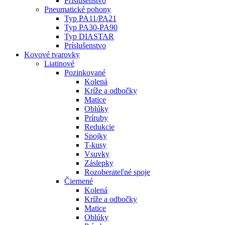
Príslušenstvo
Pneumatické pohony
Typ PA11/PA21
Typ PA30-PA90
Typ DIASTAR
Príslušenstvo
Kovové tvarovky
Liatinové
Pozinkované
Kolená
Kríže a odbočky
Matice
Oblúky
Príruby
Redukcie
Spojky
T-kusy
Vsuvky
Záslepky
Rozoberateľné spoje
Čiernené
Kolená
Kríže a odbočky
Matice
Oblúky