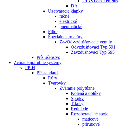
DIASTAR TenPlus
DA
Uzatváracie klapky
ručné
elektrické
pneumatické
Filtre
Špeciálne armatúry
Za-/Od-vzdušňovacie ventily
Odvzdušňovací Typ 591
Zavzdušňovací Typ 595
Príslušenstvo
Zvárané potrubné systémy
PP-H
PP standard
Rúry
Tvarovky
Zváranie polyfúzne
Kolená a oblúky
Spojky
T-kusy
Redukcie
Rozoberateľné spoje
maticové
prírubové