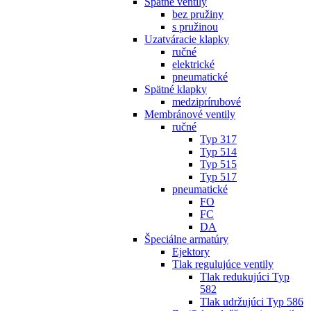
Spätné ventily
bez pružiny
s pružinou
Uzatváracie klapky
ručné
elektrické
pneumatické
Spätné klapky
medziprírubové
Membránové ventily
ručné
Typ 317
Typ 514
Typ 515
Typ 517
pneumatické
FO
FC
DA
Špeciálne armatúry
Ejektory
Tlak regulujúce ventily
Tlak redukujúci Typ
582
Tlak udržujúci Typ 586