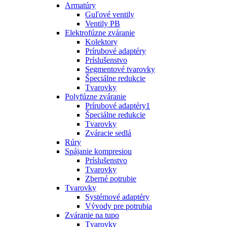
Armatúry
Guľové ventily
Ventily PB
Elektrofúzne zváranie
Kolektory
Prírubové adaptéry
Príslušenstvo
Segmentové tvarovky
Špeciálne redukcie
Tvarovky
Polyfúzne zváranie
Prírubové adaptéry1
Špeciálne redukcie
Tvarovky
Zváracie sedlá
Rúry
Spájanie kompresiou
Príslušenstvo
Tvarovky
Zberné potrubie
Tvarovky
Systémové adaptéry
Vývody pre potrubia
Zváranie na tupo
Tvarovky