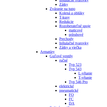
Inštalačné tvarovky
Zátky
Zváranie na tupo
Kolená a oblúky
T-kusy
Redukcie
Rozoberateľné spoje
maticové
prírubové
Prechody
Inštalačné tvarovky
Zátky a viečka
Armatúry
Guľové ventily
ručné
Typ 523
Typ 543
L-vŕtanie
T-vŕtanie
Typ 546 Pro
elektrické
pneumatické
FO
FC
DA