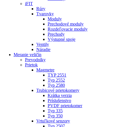
iFIT
Rúry
Tvarovky
Moduly
Prechodové moduly
Rozdeľovacie moduly
Prechody
Výstupné spoje
Ventily
Náradie
Meranie veličín
Prevodníky
Prietok
Magmetre
TYP 2551
Typ 2552
Typ 2580
Trubicové prietokomery
Krátka verzia
Príslušenstvo
PVDF prietokomer
Typ 335
Typ 350
Vrtuľkové senzory
Typ 2507