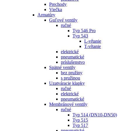
Prechody
Viečka
Armatúry
Guľové ventily
ručné
Typ 546 Pro
Typ 543
L-vŕtanie
T-vŕtanie
elektrické
pneumatické
príslušenstvo
Spätné ventily
bez pružiny
s pružinou
Uzatváracie klapky
ručné
elektrické
pneumatické
Membránové ventily
ručné
Typ 514 (DN10-DN50)
Typ 515
Typ 517
pneumatické