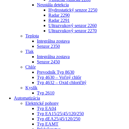
Neustála detekcia
Hydrostatický senzor 2250
Radar 2290
Radar 2291
Ultrazvukový senzor 2260
Ultrazvukový senzor 2270
Teplota
Integrálna zostava
Senzor 2350
Tlak
Integrálna zostava
Senzor 2450
Chlór
Prevodník Typ 8630
Typ 4630 – Voľný chlór
Typ 4632 – Oxid chloričitý
Kyslík
Typ 2610
Automatizácia
Elektrické pohony
Typ EA04
Typ EA15/25/45/120/250
Typ dEA25/45/120/250
Typ EAMT