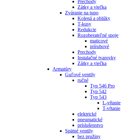
Prechody
Zátky a viečka
Zváranie na tupo
Kolená a oblúky
T-kusy
Redukcie
Rozoberateľné spoje
maticové
prírubové
Prechody
Instalačné tvarovky
Zátky a viečka
Armatúry
Guľové ventily
ručné
Typ 546 Pro
Typ 542
Typ 543
L-vŕtanie
T-vŕtanie
elektrické
pneumatické
príslušenstvo
Spätné ventily
bez pružiny