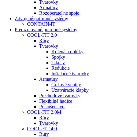
Tvarovky
Armatúry
Rozoberateľné spoje
Zdvojené potrubné systémy
CONTAIN-IT
Predizolované potrubné systémy
COOL-FIT 2.0
Rúry
Tvarovky
Kolená a oblúky
Spojky
T-kusy
Redukcie
Inštalačné tvarovky
Armatúry
Guľové ventily
Uzatváracie klapky
Prechodové tvarovky
Flexibilné hadice
Príslušenstvo
COOL-FIT 2.0M
Rúry
Tvarovky
COOL-FIT 4.0
Rúry