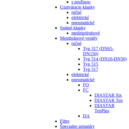
s pružinou
Uzatváracie klapky
ručné
elektrické
pneumatické
Spätné klapky
medziprírubové
Membránové ventily
ručné
Typ 317 (DN65-
DN150)
Typ 514 (DN10-DN50)
Typ 515
Typ 517
elektrické
pneumatické
FO
FC
DIASTAR Six
DIASTAR Ten
DIASTAR
TenPlus
DA
Filtre
Špecialne armatúry