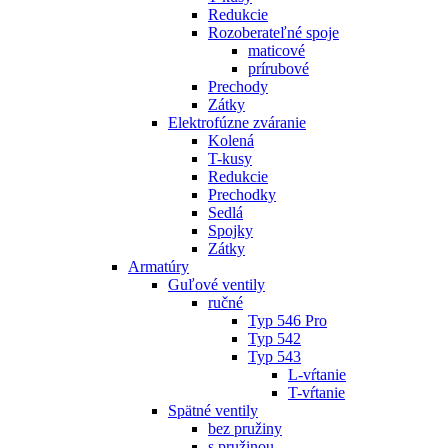
Redukcie
Rozoberateľné spoje
maticové
prírubové
Prechody
Zátky
Elektrofúzne zváranie
Kolená
T-kusy
Redukcie
Prechodky
Sedlá
Spojky
Zátky
Armatúry
Guľové ventily
ručné
Typ 546 Pro
Typ 542
Typ 543
L-vŕtanie
T-vŕtanie
Spätné ventily
bez pružiny
s pružinou