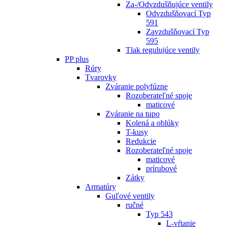
Za-/Odvzdušňujúce ventily
Odvzdušňovací Typ
591
Zavzdušňovací Typ
595
Tlak regulujúce ventily
PP plus
Rúry
Tvarovky
Zváranie polyfúzne
Rozoberateľné spoje
maticové
Zváranie na tupo
Kolená a oblúky
T-kusy
Redukcie
Rozoberateľné spoje
maticové
prírubové
Zátky
Armatúry
Guľové ventily
ručné
Typ 543
L-vŕtanie