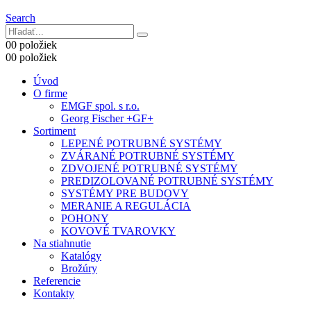
Search
0
0 položiek
0
0 položiek
Úvod
O firme
EMGF spol. s r.o.
Georg Fischer +GF+
Sortiment
LEPENÉ POTRUBNÉ SYSTÉMY
ZVÁRANÉ POTRUBNÉ SYSTÉMY
ZDVOJENÉ POTRUBNÉ SYSTÉMY
PREDIZOLOVANÉ POTRUBNÉ SYSTÉMY
SYSTÉMY PRE BUDOVY
MERANIE A REGULÁCIA
POHONY
KOVOVÉ TVAROVKY
Na stiahnutie
Katalógy
Brožúry
Referencie
Kontakty