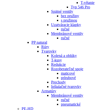
T-vŕtanie
Typ 546 Pro
Spätné ventily
bez pružiny
s pružinou
Uzatváracie klapky
ručné
Membránové ventily
ručné
PP natural
Rúry
Tvarovky
Kolená a oblúky
T-kusy
Redukcie
Rozoberateľné spoje
maticové
prírubové
Prechody
Inštalačné tvarovky
Armatúry
Membránové ventily
ručné
pneumatické
PE-HD