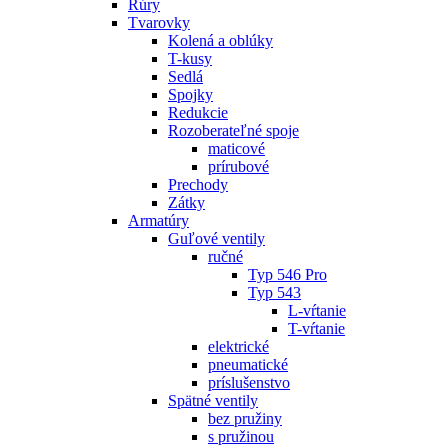
Rúry
Tvarovky
Kolená a oblúky
T-kusy
Sedlá
Spojky
Redukcie
Rozoberateľné spoje
maticové
prírubové
Prechody
Zátky
Armatúry
Guľové ventily
ručné
Typ 546 Pro
Typ 543
L-vŕtanie
T-vŕtanie
elektrické
pneumatické
príslušenstvo
Spätné ventily
bez pružiny
s pružinou