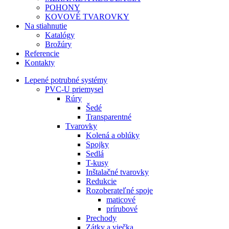
POHONY
KOVOVÉ TVAROVKY
Na stiahnutie
Katalógy
Brožúry
Referencie
Kontakty
Lepené potrubné systémy
PVC-U priemysel
Rúry
Šedé
Transparentné
Tvarovky
Kolená a oblúky
Spojky
Sedlá
T-kusy
Inštalačné tvarovky
Redukcie
Rozoberateľné spoje
maticové
prírubové
Prechody
Zátky a viečka