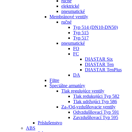
ručné
elektrické
pneumatické
Membránové ventily
ručné
Typ 514 (DN10-DN50)
Typ 515
Typ 517
pneumatické
FO
FC
DIASTAR Six
DIASTAR Ten
DIASTAR TenPlus
DA
Filtre
Špeciálne armatúry
Tlak regulujúce ventily
Tlak redukujúci Typ 582
Tlak udržujúci Typ 586
Za-/Od-vzdušňovacie ventily
Odvzdušňovací Typ 591
Zavzdušňovací Typ 595
Príslušenstvo
ABS