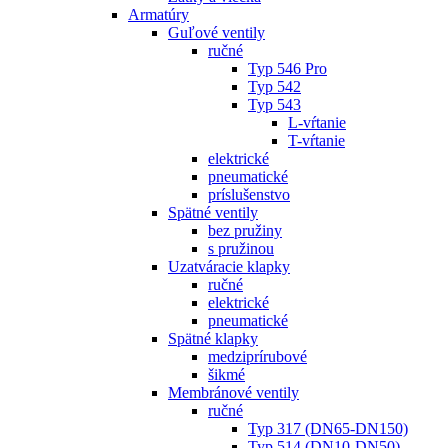
Armatúry
Guľové ventily
ručné
Typ 546 Pro
Typ 542
Typ 543
L-vŕtanie
T-vŕtanie
elektrické
pneumatické
príslušenstvo
Spätné ventily
bez pružiny
s pružinou
Uzatváracie klapky
ručné
elektrické
pneumatické
Spätné klapky
medziprírubové
šikmé
Membránové ventily
ručné
Typ 317 (DN65-DN150)
Typ 514 (DN10-DN50)