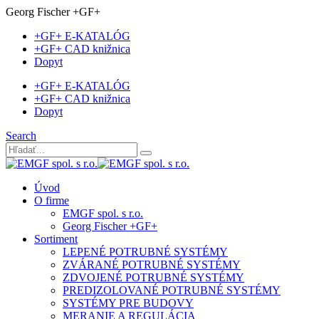
Georg Fischer +GF+
+GF+ E-KATALÓG
+GF+ CAD knižnica
Dopyt
+GF+ E-KATALÓG
+GF+ CAD knižnica
Dopyt
Search
Úvod
O firme
EMGF spol. s r.o.
Georg Fischer +GF+
Sortiment
LEPENÉ POTRUBNÉ SYSTÉMY
ZVÁRANÉ POTRUBNÉ SYSTÉMY
ZDVOJENÉ POTRUBNÉ SYSTÉMY
PREDIZOLOVANÉ POTRUBNÉ SYSTÉMY
SYSTÉMY PRE BUDOVY
MERANIE A REGULÁCIA