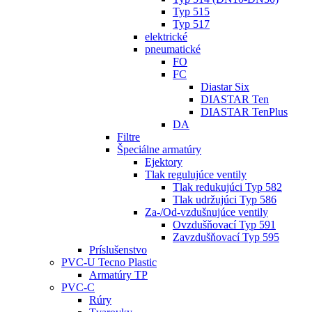
Typ 515
Typ 517
elektrické
pneumatické
FO
FC
Diastar Six
DIASTAR Ten
DIASTAR TenPlus
DA
Filtre
Špeciálne armatúry
Ejektory
Tlak regulujúce ventily
Tlak redukujúci Typ 582
Tlak udržujúci Typ 586
Za-/Od-vzdušnujúce ventily
Ovzdušňovací Typ 591
Zavzdušňovací Typ 595
Príslušenstvo
PVC-U Tecno Plastic
Armatúry TP
PVC-C
Rúry