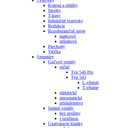
Tvarovky
Kolená a oblúky
Spojky
T-kusy
Inštalačné tvarovky
Redukcie
Rozoberateľné spoje
maticové
prírubové
Prechody
Viečka
Armatúry
Guľové ventily
ručné
Typ 546 Pro
Typ 543
L-vŕtanie
T-vŕtanie
elektrické
pneumatické
príslušenstvo
Spätné ventily
bez pružiny
s pružinou
Uzatváracie klapky