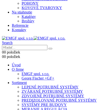
POHONY
KOVOVÉ TVAROVKY
Na stiahnutie
Katalógy
Brožúry
Referencie
Kontakty
Search
0
0 položiek
0
0 položiek
Úvod
O firme
EMGF spol. s r.o.
Georg Fischer +GF+
Sortiment
LEPENÉ POTRUBNÉ SYSTÉMY
ZVÁRANÉ POTRUBNÉ SYSTÉMY
ZDVOJENÉ POTRUBNÉ SYSTÉMY
PREDIZOLOVANÉ POTRUBNÉ SYSTÉMY
SYSTÉMY PRE BUDOVY
MERANIE A REGULÁCIA