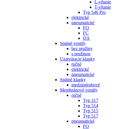
L-vŕtanie
T-vŕtanie
Typ 546 Pro
elektrické
pneumatické
FO
FC
DA
Spätné ventily
bez pružiny
s pružinou
Uzatváracie klapky
ručné
elektrické
pneumatické
Spätné klapky
medziprírubové
Membránové ventily
ručné
Typ 317
Typ 514
Typ 515
Typ 517
pneumatické
FO