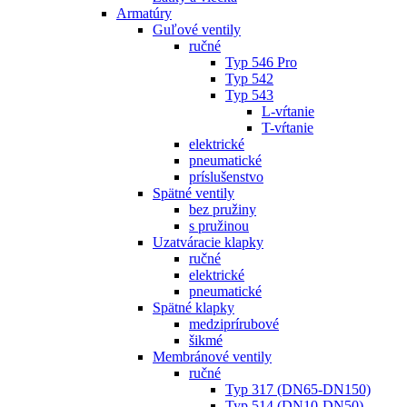
Armatúry
Guľové ventily
ručné
Typ 546 Pro
Typ 542
Typ 543
L-vŕtanie
T-vŕtanie
elektrické
pneumatické
príslušenstvo
Spätné ventily
bez pružiny
s pružinou
Uzatváracie klapky
ručné
elektrické
pneumatické
Spätné klapky
medziprírubové
šikmé
Membránové ventily
ručné
Typ 317 (DN65-DN150)
Typ 514 (DN10-DN50)