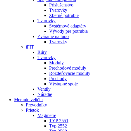
Príslušenstvo
Tvarovky
Zberné potrubie
Tvarovky
Systémové adaptéry
Vývody pre potrubia
Zváranie na tupo
Tvarovky
iFIT
Rúry
Tvarovky
Moduly
Prechodové moduly
Rozdeľovacie moduly
Prechody
Výstupné spoje
Ventily
Náradie
Meranie veličín
Prevodníky
Prietok
Magmetre
TYP 2551
Typ 2552