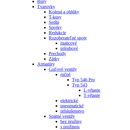
Rúry
Tvarovky
Kolená a oblúky
T-kusy
Sedlá
Spojky
Redukcie
Rozoberateľné spoje
maticové
prírubové
Prechody
Zátky
Armatúry
Guľové ventily
ručné
Typ 546 Pro
Typ 543
L-vŕtanie
T-vŕtanie
elektrické
pneumatické
príslušenstvo
Spätné ventily
bez pružiny
s pružinou