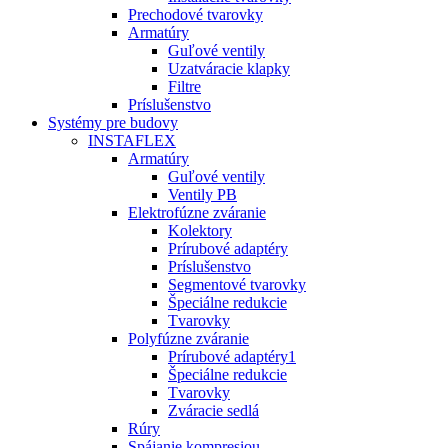
Prechodové tvarovky
Armatúry
Guľové ventily
Uzatváracie klapky
Filtre
Príslušenstvo
Systémy pre budovy
INSTAFLEX
Armatúry
Guľové ventily
Ventily PB
Elektrofúzne zváranie
Kolektory
Prírubové adaptéry
Príslušenstvo
Segmentové tvarovky
Špeciálne redukcie
Tvarovky
Polyfúzne zváranie
Prírubové adaptéry1
Špeciálne redukcie
Tvarovky
Zváracie sedlá
Rúry
Spájanie kompresiou