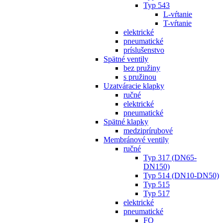
Typ 543
L-vŕtanie
T-vŕtanie
elektrické
pneumatické
príslušenstvo
Spätné ventily
bez pružiny
s pružinou
Uzatváracie klapky
ručné
elektrické
pneumatické
Spätné klapky
medziprírubové
Membránové ventily
ručné
Typ 317 (DN65-
DN150)
Typ 514 (DN10-DN50)
Typ 515
Typ 517
elektrické
pneumatické
FO