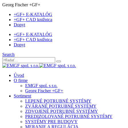
Georg Fischer +GF+
+GF+ E-KATALÓG
+GF+ CAD knižnica
Dopyt
+GF+ E-KATALÓG
+GF+ CAD knižnica
Dopyt
Search
Úvod
O firme
EMGF spol. s r.o.
Georg Fischer +GF+
Sortiment
LEPENÉ POTRUBNÉ SYSTÉMY
ZVÁRANÉ POTRUBNÉ SYSTÉMY
ZDVOJENÉ POTRUBNÉ SYSTÉMY
PREDIZOLOVANÉ POTRUBNÉ SYSTÉMY
SYSTÉMY PRE BUDOVY
MERANIE A REGULÁCIA