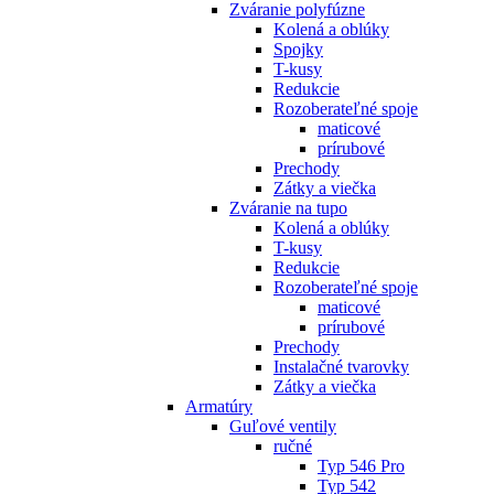
Zváranie polyfúzne
Kolená a oblúky
Spojky
T-kusy
Redukcie
Rozoberateľné spoje
maticové
prírubové
Prechody
Zátky a viečka
Zváranie na tupo
Kolená a oblúky
T-kusy
Redukcie
Rozoberateľné spoje
maticové
prírubové
Prechody
Instalačné tvarovky
Zátky a viečka
Armatúry
Guľové ventily
ručné
Typ 546 Pro
Typ 542