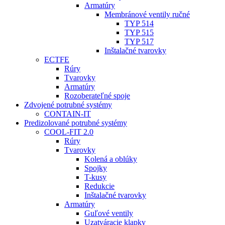
Armatúry
Membránové ventily ručné
TYP 514
TYP 515
TYP 517
Inštalačné tvarovky
ECTFE
Rúry
Tvarovky
Armatúry
Rozoberateľné spoje
Zdvojené potrubné systémy
CONTAIN-IT
Predizolované potrubné systémy
COOL-FIT 2.0
Rúry
Tvarovky
Kolená a oblúky
Spojky
T-kusy
Redukcie
Inštalačné tvarovky
Armatúry
Guľové ventily
Uzatváracie klapky