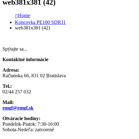
web381x381 (42)
Home
Koncovka PE100 SDR11
web381x381 (42)
Spýtajte sa...
Kontaktné informácie
Adresa:
Račianska 66, 831 02 Bratislava
Tel.:
02/44 257 032
Mail:
emgf@emgf.sk
Otváracie hodiny:
Pondelok-Piatok: 7:30-16:00
Sobota-Nedeľa: zatvorené