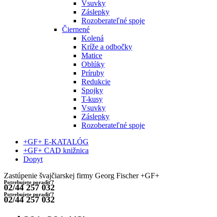
Vsuvky
Záslepky
Rozoberateľné spoje
Čiernené
Kolená
Kríže a odbočky
Matice
Oblúky
Príruby
Redukcie
Spojky
T-kusy
Vsuvky
Záslepky
Rozoberateľné spoje
+GF+ E-KATALÓG
+GF+ CAD knižnica
Dopyt
Zastúpenie švajčiarskej firmy Georg Fischer +GF+
Potrebujete poradiť?
02/44 257 032
Potrebujete poradiť?
02/44 257 032