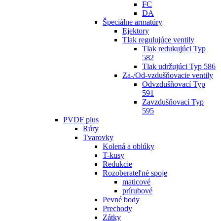
FC
DA
Špeciálne armatúry
Ejektory
Tlak regulujúce ventily
Tlak redukujúci Typ
582
Tlak udržujúci Typ 586
Za-/Od-vzdušňovacie ventily
Odvzdušňovací Typ
591
Zavzdušňovací Typ
595
PVDF plus
Rúry
Tvarovky
Kolená a oblúky
T-kusy
Redukcie
Rozoberateľné spoje
maticové
prírubové
Pevné body
Prechody
Zátky