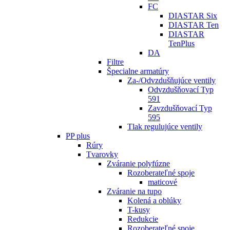
FC
DIASTAR Six
DIASTAR Ten
DIASTAR
TenPlus
DA
Filtre
Špecialne armatúry
Za-/Odvzdušňujúce ventily
Odvzdušňovací Typ
591
Zavzdušňovací Typ
595
Tlak regulujúce ventily
PP plus
Rúry
Tvarovky
Zváranie polyfúzne
Rozoberateľné spoje
maticové
Zváranie na tupo
Kolená a oblúky
T-kusy
Redukcie
Rozoberateľné spoje