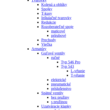
Tvarovky
Kolená a oblúky
Spojky
T-kusy
Inštalačné tvarovky
Redukcie
Rozoberateľné spoje
maticové
prírubové
Prechody
Viečka
Armatúry
Guľové ventily
ručné
Typ 546 Pro
Typ 543
L-vŕtanie
T-vŕtanie
elektrické
pneumatické
príslušenstvo
Spätné ventily
bez pružiny
s pružinou
Uzatváracie klapky