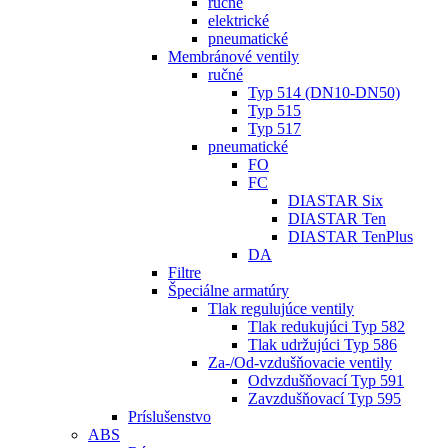
ručné
elektrické
pneumatické
Membránové ventily
ručné
Typ 514 (DN10-DN50)
Typ 515
Typ 517
pneumatické
FO
FC
DIASTAR Six
DIASTAR Ten
DIASTAR TenPlus
DA
Filtre
Špeciálne armatúry
Tlak regulujúce ventily
Tlak redukujúci Typ 582
Tlak udržujúci Typ 586
Za-/Od-vzdušňovacie ventily
Odvzdušňovací Typ 591
Zavzdušňovací Typ 595
Príslušenstvo
ABS