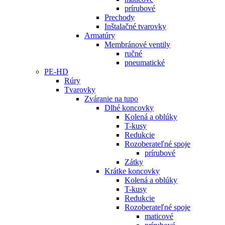
prírubové
Prechody
Inštalačné tvarovky
Armatúry
Membránové ventily
ručné
pneumatické
PE-HD
Rúry
Tvarovky
Zváranie na tupo
Dlhé koncovky
Kolená a oblúky
T-kusy
Redukcie
Rozoberateľné spoje
prírubové
Zátky
Krátke koncovky
Kolená a oblúky
T-kusy
Redukcie
Rozoberateľné spoje
maticové