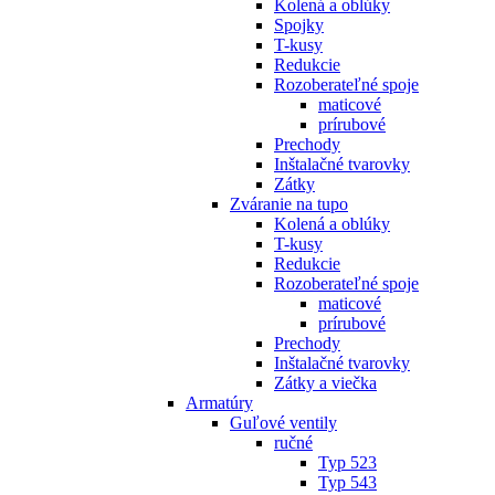
Kolená a oblúky
Spojky
T-kusy
Redukcie
Rozoberateľné spoje
maticové
prírubové
Prechody
Inštalačné tvarovky
Zátky
Zváranie na tupo
Kolená a oblúky
T-kusy
Redukcie
Rozoberateľné spoje
maticové
prírubové
Prechody
Inštalačné tvarovky
Zátky a viečka
Armatúry
Guľové ventily
ručné
Typ 523
Typ 543