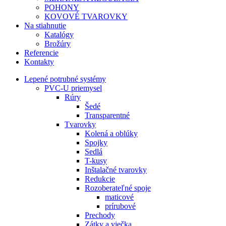
POHONY
KOVOVÉ TVAROVKY
Na stiahnutie
Katalógy
Brožúry
Referencie
Kontakty
Lepené potrubné systémy
PVC-U priemysel
Rúry
Šedé
Transparentné
Tvarovky
Kolená a oblúky
Spojky
Sedlá
T-kusy
Inštalačné tvarovky
Redukcie
Rozoberateľné spoje
maticové
prírubové
Prechody
Zátky a viečka