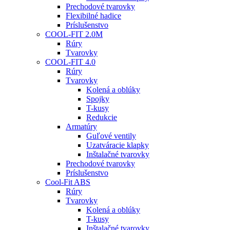
Prechodové tvarovky
Flexibilné hadice
Príslušenstvo
COOL-FIT 2.0M
Rúry
Tvarovky
COOL-FIT 4.0
Rúry
Tvarovky
Kolená a oblúky
Spojky
T-kusy
Redukcie
Armatúry
Guľové ventily
Uzatváracie klapky
Inštalačné tvarovky
Prechodové tvarovky
Príslušenstvo
Cool-Fit ABS
Rúry
Tvarovky
Kolená a oblúky
T-kusy
Inštalačné tvarovky