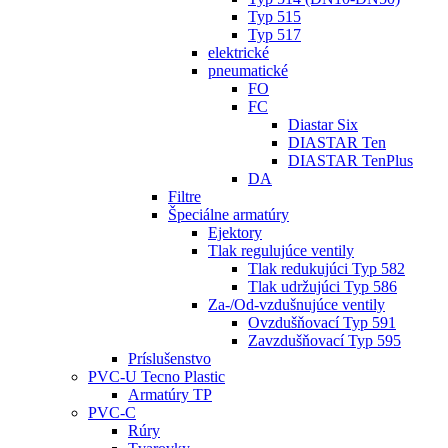
Typ 515
Typ 517
elektrické
pneumatické
FO
FC
Diastar Six
DIASTAR Ten
DIASTAR TenPlus
DA
Filtre
Špeciálne armatúry
Ejektory
Tlak regulujúce ventily
Tlak redukujúci Typ 582
Tlak udržujúci Typ 586
Za-/Od-vzdušnujúce ventily
Ovzdušňovací Typ 591
Zavzdušňovací Typ 595
Príslušenstvo
PVC-U Tecno Plastic
Armatúry TP
PVC-C
Rúry