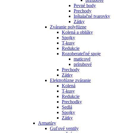
prírubové
Pevné body
Prechody
Inštalačné tvarovky
Zátky
Zváranie polyfúzne
Kolená a oblúky
Spojky
T-kusy
Redukcie
Rozoberateľné spoje
maticové
prírubové
Prechody
Zátky
Elektrofúzne zváranie
Kolená
T-kusy
Redukcie
Prechodky
Sedlá
Spojky
Zátky
Armatúry
Guľové ventily