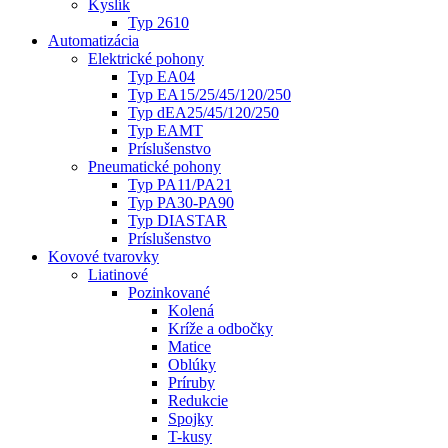
Kyslík
Typ 2610
Automatizácia
Elektrické pohony
Typ EA04
Typ EA15/25/45/120/250
Typ dEA25/45/120/250
Typ EAMT
Príslušenstvo
Pneumatické pohony
Typ PA11/PA21
Typ PA30-PA90
Typ DIASTAR
Príslušenstvo
Kovové tvarovky
Liatinové
Pozinkované
Kolená
Kríže a odbočky
Matice
Oblúky
Príruby
Redukcie
Spojky
T-kusy