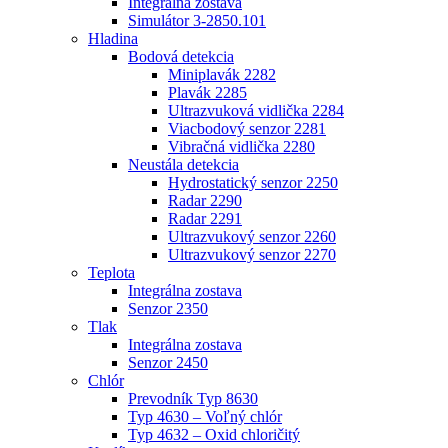
Integrálna zostava
Simulátor 3-2850.101
Hladina
Bodová detekcia
Miniplavák 2282
Plavák 2285
Ultrazvuková vidlička 2284
Viacbodový senzor 2281
Vibračná vidlička 2280
Neustála detekcia
Hydrostatický senzor 2250
Radar 2290
Radar 2291
Ultrazvukový senzor 2260
Ultrazvukový senzor 2270
Teplota
Integrálna zostava
Senzor 2350
Tlak
Integrálna zostava
Senzor 2450
Chlór
Prevodník Typ 8630
Typ 4630 – Voľný chlór
Typ 4632 – Oxid chloričitý