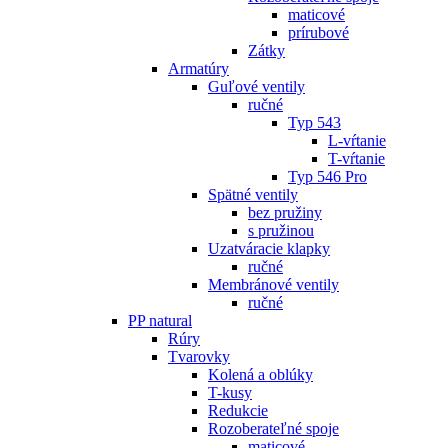
maticové
prírubové
Zátky
Armatúry
Guľové ventily
ručné
Typ 543
L-vŕtanie
T-vŕtanie
Typ 546 Pro
Spätné ventily
bez pružiny
s pružinou
Uzatváracie klapky
ručné
Membránové ventily
ručné
PP natural
Rúry
Tvarovky
Kolená a oblúky
T-kusy
Redukcie
Rozoberateľné spoje
maticové