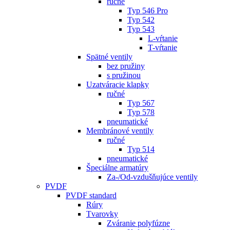
ručné
Typ 546 Pro
Typ 542
Typ 543
L-vŕtanie
T-vŕtanie
Spätné ventily
bez pružiny
s pružinou
Uzatváracie klapky
ručné
Typ 567
Typ 578
pneumatické
Membránové ventily
ručné
Typ 514
pneumatické
Špeciálne armatúry
Za-/Od-vzdušňujúce ventily
PVDF
PVDF standard
Rúry
Tvarovky
Zváranie polyfúzne