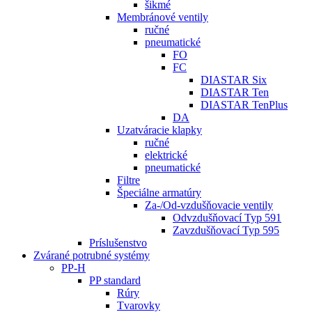
šikmé
Membránové ventily
ručné
pneumatické
FO
FC
DIASTAR Six
DIASTAR Ten
DIASTAR TenPlus
DA
Uzatváracie klapky
ručné
elektrické
pneumatické
Filtre
Špeciálne armatúry
Za-/Od-vzdušňovacie ventily
Odvzdušňovací Typ 591
Zavzdušňovací Typ 595
Príslušenstvo
Zvárané potrubné systémy
PP-H
PP standard
Rúry
Tvarovky