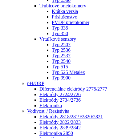
Typ 2580
Trubicové prietokomery
Krátka verzia
Príslušenstvo
PVDF prietokomer
Typ 335
Typ 350
Vrtuľkové senzory
Typ 2507
Typ 2536
Typ 2537
Typ 2540
Typ 515
Typ 525 Metalex
Typ 9900
pH/ORP
Diferenciálne elektródy 2775/2777
Elektródy 2724/2726
Elektródy 2734/2736
Elektronika
Vodivosť / Rezistivita
Elektródy 2818/2819/2820/2821
Elektródy 2822/2823
Elektródy 2839/2842
Elektronika 2850