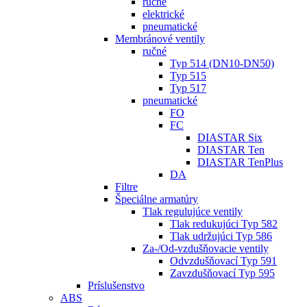
ručné
elektrické
pneumatické
Membránové ventily
ručné
Typ 514 (DN10-DN50)
Typ 515
Typ 517
pneumatické
FO
FC
DIASTAR Six
DIASTAR Ten
DIASTAR TenPlus
DA
Filtre
Špeciálne armatúry
Tlak regulujúce ventily
Tlak redukujúci Typ 582
Tlak udržujúci Typ 586
Za-/Od-vzdušňovacie ventily
Odvzdušňovací Typ 591
Zavzdušňovací Typ 595
Príslušenstvo
ABS