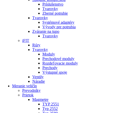
Príslušenstvo
Tvarovky
Zberné potrubie
Tvarovky
Systémové adaptéry
Vývody pre potrubia
Zváranie na tupo
Tvarovky
iFIT
Rúry
Tvarovky
Moduly
Prechodové moduly
Rozdeľovacie moduly
Prechody
Výstupné spoje
Ventily
Náradie
Meranie veličín
Prevodníky
Prietok
Magmetre
TYP 2551
Typ 2552