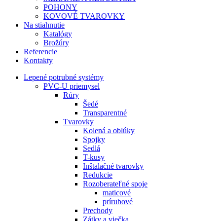
POHONY
KOVOVÉ TVAROVKY
Na stiahnutie
Katalógy
Brožúry
Referencie
Kontakty
Lepené potrubné systémy
PVC-U priemysel
Rúry
Šedé
Transparentné
Tvarovky
Kolená a oblúky
Spojky
Sedlá
T-kusy
Inštalačné tvarovky
Redukcie
Rozoberateľné spoje
maticové
prírubové
Prechody
Zátky a viečka