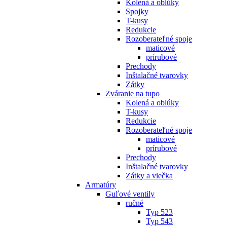
Kolená a oblúky
Spojky
T-kusy
Redukcie
Rozoberateľné spoje
maticové
prírubové
Prechody
Inštalačné tvarovky
Zátky
Zváranie na tupo
Kolená a oblúky
T-kusy
Redukcie
Rozoberateľné spoje
maticové
prírubové
Prechody
Inštalačné tvarovky
Zátky a viečka
Armatúry
Guľové ventily
ručné
Typ 523
Typ 543