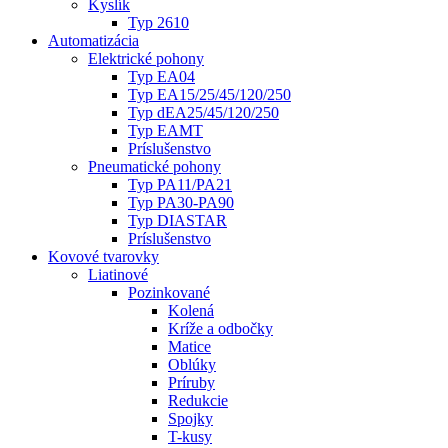
Kyslík
Typ 2610
Automatizácia
Elektrické pohony
Typ EA04
Typ EA15/25/45/120/250
Typ dEA25/45/120/250
Typ EAMT
Príslušenstvo
Pneumatické pohony
Typ PA11/PA21
Typ PA30-PA90
Typ DIASTAR
Príslušenstvo
Kovové tvarovky
Liatinové
Pozinkované
Kolená
Kríže a odbočky
Matice
Oblúky
Príruby
Redukcie
Spojky
T-kusy