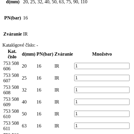
d(mm)
20, 25, 32, 40, 50, 63, 75, 90, 110
PN(bar)
16
Zváranie
IR
Katalógové číslo:
-
Kat.
d(mm)
PN(bar)
Zváranie
Množstvo
číslo
753 508
20
16
IR
606
753 508
25
16
IR
607
753 508
32
16
IR
608
753 508
40
16
IR
609
753 508
50
16
IR
610
753 508
63
16
IR
611