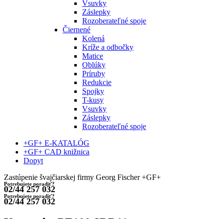
Vsuvky
Záslepky
Rozoberateľné spoje
Čiernené
Kolená
Kríže a odbočky
Matice
Oblúky
Príruby
Redukcie
Spojky
T-kusy
Vsuvky
Záslepky
Rozoberateľné spoje
+GF+ E-KATALÓG
+GF+ CAD knižnica
Dopyt
Zastúpenie švajčiarskej firmy Georg Fischer +GF+
Potrebujete poradiť?
02/44 257 032
Potrebujete poradiť?
02/44 257 032