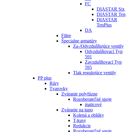
FC
DIASTAR Six
DIASTAR Ten
DIASTAR
TenPlus
DA
Filtre
Špecialne armatúry
Za-/Odvzdušňujúce ventily
Odvzdušňovací Typ
591
Zavzdušňovací Typ
595
Tlak regulujúce ventily
PP plus
Rúry
Tvarovky
Zváranie polyfúzne
Rozoberateľné spoje
maticové
Zváranie na tupo
Kolená a oblúky
T-kusy
Redukcie
Rozoberateľné spoje