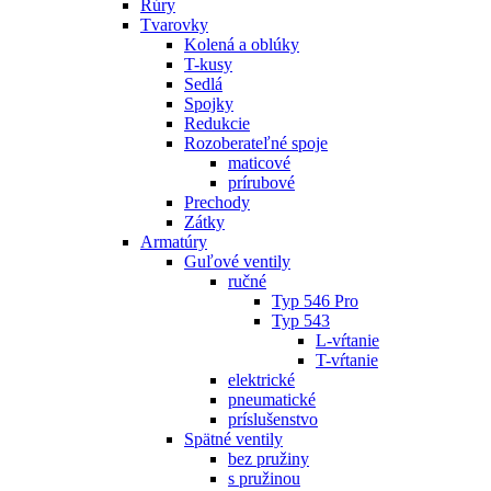
Rúry
Tvarovky
Kolená a oblúky
T-kusy
Sedlá
Spojky
Redukcie
Rozoberateľné spoje
maticové
prírubové
Prechody
Zátky
Armatúry
Guľové ventily
ručné
Typ 546 Pro
Typ 543
L-vŕtanie
T-vŕtanie
elektrické
pneumatické
príslušenstvo
Spätné ventily
bez pružiny
s pružinou