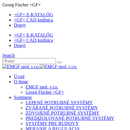
Georg Fischer +GF+
+GF+ E-KATALÓG
+GF+ CAD knižnica
Dopyt
+GF+ E-KATALÓG
+GF+ CAD knižnica
Dopyt
Search
Úvod
O firme
EMGF spol. s r.o.
Georg Fischer +GF+
Sortiment
LEPENÉ POTRUBNÉ SYSTÉMY
ZVÁRANÉ POTRUBNÉ SYSTÉMY
ZDVOJENÉ POTRUBNÉ SYSTÉMY
PREDIZOLOVANÉ POTRUBNÉ SYSTÉMY
SYSTÉMY PRE BUDOVY
MERANIE A REGULÁCIA