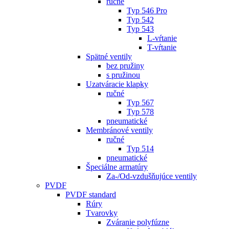
ručné
Typ 546 Pro
Typ 542
Typ 543
L-vŕtanie
T-vŕtanie
Spätné ventily
bez pružiny
s pružinou
Uzatváracie klapky
ručné
Typ 567
Typ 578
pneumatické
Membránové ventily
ručné
Typ 514
pneumatické
Špeciálne armatúry
Za-/Od-vzdušňujúce ventily
PVDF
PVDF standard
Rúry
Tvarovky
Zváranie polyfúzne