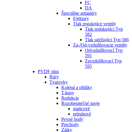
FC
DA
Špeciálne armatúry
Ejektory
Tlak regulujúce ventily
Tlak redukujúci Typ
582
Tlak udržujúci Typ 586
Za-/Od-vzdušňovacie ventily
Odvzdušňovací Typ
591
Zavzdušňovací Typ
595
PVDF plus
Rúry
Tvarovky
Kolená a oblúky
T-kusy
Redukcie
Rozoberateľné spoje
maticové
prírubové
Pevné body
Prechody
Zátky