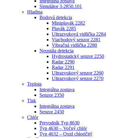
Integrálna zostava
Simulátor 3-2850.101
Hladina
Bodová detekcia
Miniplavák 2282
Plavák 2285
Ultrazvuková vidlička 2284
Viacbodový senzor 2281
Vibračná vidlička 2280
Neustála detekcia
Hydrostatický senzor 2250
Radar 2290
Radar 2291
Ultrazvukový senzor 2260
Ultrazvukový senzor 2270
Teplota
Integrálna zostava
Senzor 2350
Tlak
Integrálna zostava
Senzor 2450
Chlór
Prevodník Typ 8630
Typ 4630 – Voľný chlór
Typ 4632 – Oxid chloričitý