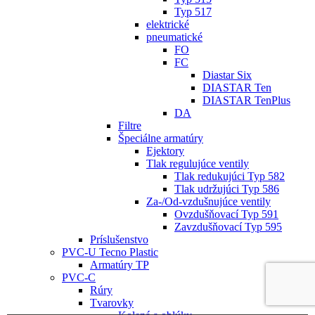
Typ 517
elektrické
pneumatické
FO
FC
Diastar Six
DIASTAR Ten
DIASTAR TenPlus
DA
Filtre
Špeciálne armatúry
Ejektory
Tlak regulujúce ventily
Tlak redukujúci Typ 582
Tlak udržujúci Typ 586
Za-/Od-vzdušnujúce ventily
Ovzdušňovací Typ 591
Zavzdušňovací Typ 595
Príslušenstvo
PVC-U Tecno Plastic
Armatúry TP
PVC-C
Rúry
Tvarovky