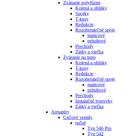
Zváranie polyfúzne
Kolená a oblúky
Spojky
T-kusy
Redukcie
Rozoberateľné spoje
maticové
prírubové
Prechody
Zátky a viečka
Zváranie na tupo
Kolená a oblúky
T-kusy
Redukcie
Rozoberateľné spoje
maticové
prírubové
Prechody
Instalačné tvarovky
Zátky a viečka
Armatúry
Guľové ventily
ručné
Typ 546 Pro
Typ 542