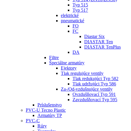
Typ 515
Typ 517
elektrické
pneumatické
FO
FC
Diastar Six
DIASTAR Ten
DIASTAR TenPlus
DA
Filtre
Špeciálne armatúry
Ejektory
Tlak regulujúce ventily
Tlak redukujúci Typ 582
Tlak udržujúci Typ 586
Za-/Od-vzdušnujúce ventily
Ovzdušňovací Typ 591
Zavzdušňovací Typ 595
Príslušenstvo
PVC-U Tecno Plastic
Armatúry TP
PVC-C
Rúry