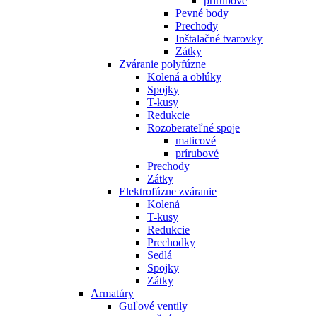
prírubové
Pevné body
Prechody
Inštalačné tvarovky
Zátky
Zváranie polyfúzne
Kolená a oblúky
Spojky
T-kusy
Redukcie
Rozoberateľné spoje
maticové
prírubové
Prechody
Zátky
Elektrofúzne zváranie
Kolená
T-kusy
Redukcie
Prechodky
Sedlá
Spojky
Zátky
Armatúry
Guľové ventily