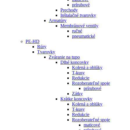
prírubové
Prechody
Inštalačné tvarovky
Armatúry
Membránové ventily
ručné
pneumatické
PE-HD
Rúry
Tvarovky
Zváranie na tupo
Dlhé koncovky
Kolená a oblúky
T-kusy
Redukcie
Rozoberateľné spoje
prírubové
Zátky
Krátke koncovky
Kolená a oblúky
T-kusy
Redukcie
Rozoberateľné spoje
maticové