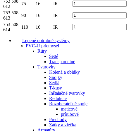
753 508
75
16
IR
612
753 508
90
16
IR
613
753 508
110
16
IR
614
Lepené potrubné systémy
PVC-U priemysel
Rúry
Šedé
Transparentné
Tvarovky
Kolená a oblúky
Spojky
Sedlá
T-kusy
Inštalačné tvarovky
Redukcie
Rozoberateľné spoje
maticové
prírubové
Prechody
Zátky a viečka
Armatúry