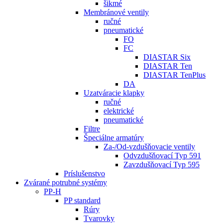
šikmé
Membránové ventily
ručné
pneumatické
FO
FC
DIASTAR Six
DIASTAR Ten
DIASTAR TenPlus
DA
Uzatváracie klapky
ručné
elektrické
pneumatické
Filtre
Špeciálne armatúry
Za-/Od-vzdušňovacie ventily
Odvzdušňovací Typ 591
Zavzdušňovací Typ 595
Príslušenstvo
Zvárané potrubné systémy
PP-H
PP standard
Rúry
Tvarovky