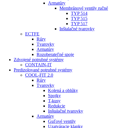
Armatúry
Membránové ventily ručné
TYP 514
TYP 515
TYP 517
Inštalačné tvarovky
ECTFE
Rúry
Tvarovky
Armatúry
Rozoberateľné spoje
Zdvojené potrubné systémy
CONTAIN-IT
Predizolované potrubné systémy
COOL-FIT 2.0
Rúry
Tvarovky
Kolená a oblúky
Spojky
T-kusy
Redukcie
Inštalačné tvarovky
Armatúry
Guľové ventily
Uzatváracie klapky