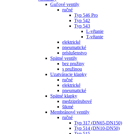
Guľové ventily
ručné
Typ 546 Pro
Typ 542
Typ 543
L-vŕtanie
T-vŕtanie
elektrické
pneumatické
príslušenstvo
Spätné ventily
bez pružiny
s pružinou
Uzatváracie klapky
ručné
elektrické
pneumatické
Spätné klapky
medziprírubové
šikmé
Membránové ventily
ručné
Typ 317 (DN65-DN150)
Typ 514 (DN10-DN50)
Typ 515