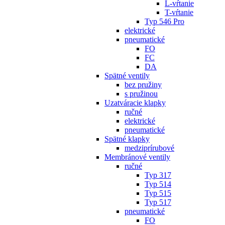
L-vŕtanie
T-vŕtanie
Typ 546 Pro
elektrické
pneumatické
FO
FC
DA
Spätné ventily
bez pružiny
s pružinou
Uzatváracie klapky
ručné
elektrické
pneumatické
Spätné klapky
medziprírubové
Membránové ventily
ručné
Typ 317
Typ 514
Typ 515
Typ 517
pneumatické
FO