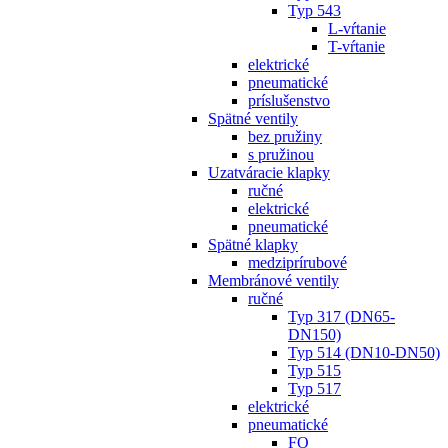
Typ 543
L-vŕtanie
T-vŕtanie
elektrické
pneumatické
príslušenstvo
Spätné ventily
bez pružiny
s pružinou
Uzatváracie klapky
ručné
elektrické
pneumatické
Spätné klapky
medziprírubové
Membránové ventily
ručné
Typ 317 (DN65-
DN150)
Typ 514 (DN10-DN50)
Typ 515
Typ 517
elektrické
pneumatické
FO