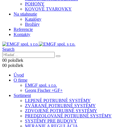
POHONY
KOVOVÉ TVAROVKY
Na stiahnutie
Katalógy
Brožúry
Referencie
Kontakty
Search
0
0 položiek
0
0 položiek
Úvod
O firme
EMGF spol. s r.o.
Georg Fischer +GF+
Sortiment
LEPENÉ POTRUBNÉ SYSTÉMY
ZVÁRANÉ POTRUBNÉ SYSTÉMY
ZDVOJENÉ POTRUBNÉ SYSTÉMY
PREDIZOLOVANÉ POTRUBNÉ SYSTÉMY
SYSTÉMY PRE BUDOVY
MERANIE A REGULÁCIA