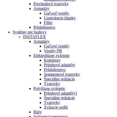
Prechodové tvarovky
Armatúry
Guľové ventily
Uzatváracie klapky
Filtre
Príslušenstvo
Systémy pre budovy
INSTAFLEX
Armatúry
Guľové ventily
Ventily PB
Elektrofúzne zváranie
Kolektory
Prírubové adaptéry
Príslušenstvo
Segmentové tvarovky
Špeciálne redukcie
Tvarovky
Polyfúzne zváranie
Prírubové adaptéry1
Špeciálne redukcie
Tvarovky
Zváracie sedlá
Rúry
Spájanie kompresiou