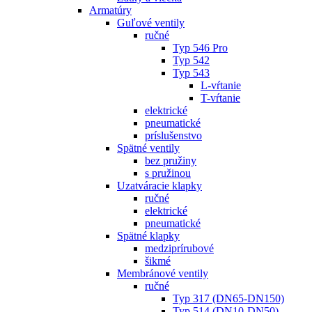
Armatúry
Guľové ventily
ručné
Typ 546 Pro
Typ 542
Typ 543
L-vŕtanie
T-vŕtanie
elektrické
pneumatické
príslušenstvo
Spätné ventily
bez pružiny
s pružinou
Uzatváracie klapky
ručné
elektrické
pneumatické
Spätné klapky
medziprírubové
šikmé
Membránové ventily
ručné
Typ 317 (DN65-DN150)
Typ 514 (DN10-DN50)