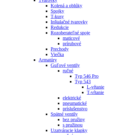
Tvarovky
Kolená a oblúky
Spojky
T-kusy
Inštalačné tvarovky
Redukcie
Rozoberateľné spoje
maticové
prírubové
Prechody
Viečka
Armatúry
Guľové ventily
ručné
Typ 546 Pro
Typ 543
L-vŕtanie
T-vŕtanie
elektrické
pneumatické
príslušenstvo
Spätné ventily
bez pružiny
s pružinou
Uzatváracie klapky