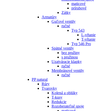
maticové
prírubové
Zátky
Armatúry
Guľové ventily
ručné
Typ 543
L-vŕtanie
T-vŕtanie
Typ 546 Pro
Spätné ventily
bez pružiny
s pružinou
Uzatváracie klapky
ručné
Membránové ventily
ručné
PP natural
Rúry
Tvarovky
Kolená a oblúky
T-kusy
Redukcie
Rozoberateľné spoje
maticové