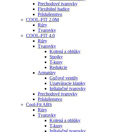
Prechodové tvarovky
Flexibilné hadice
Príslušenstvo
COOL-FIT 2.0M
Rúry
Tvarovky
COOL-FIT 4.0
Rúry
Tvarovky
Kolená a oblúky
Spojky
T-kusy
Redukcie
Armatúry
Guľové ventily
Uzatváracie klapky
Inštalačné tvarovky
Prechodové tvarovky
Príslušenstvo
Cool-Fit ABS
Rúry
Tvarovky
Kolená a oblúky
T-kusy
Inštalačné tvarovky