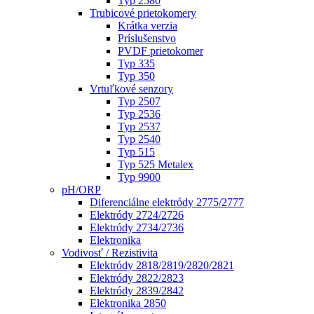
Typ 2580
Trubicové prietokomery
Krátka verzia
Príslušenstvo
PVDF prietokomer
Typ 335
Typ 350
Vrtuľkové senzory
Typ 2507
Typ 2536
Typ 2537
Typ 2540
Typ 515
Typ 525 Metalex
Typ 9900
pH/ORP
Diferenciálne elektródy 2775/2777
Elektródy 2724/2726
Elektródy 2734/2736
Elektronika
Vodivosť / Rezistivita
Elektródy 2818/2819/2820/2821
Elektródy 2822/2823
Elektródy 2839/2842
Elektronika 2850