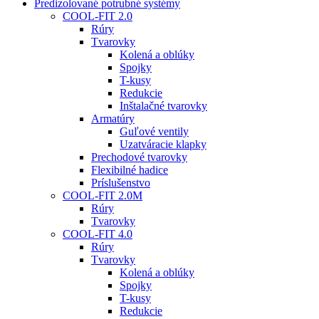
Predizolované potrubné systémy
COOL-FIT 2.0
Rúry
Tvarovky
Kolená a oblúky
Spojky
T-kusy
Redukcie
Inštalačné tvarovky
Armatúry
Guľové ventily
Uzatváracie klapky
Prechodové tvarovky
Flexibilné hadice
Príslušenstvo
COOL-FIT 2.0M
Rúry
Tvarovky
COOL-FIT 4.0
Rúry
Tvarovky
Kolená a oblúky
Spojky
T-kusy
Redukcie