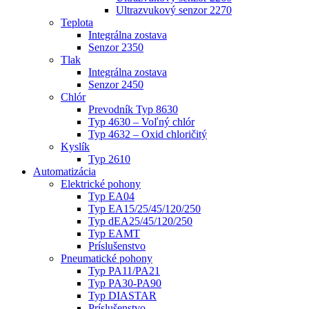
Ultrazvukový senzor 2270
Teplota
Integrálna zostava
Senzor 2350
Tlak
Integrálna zostava
Senzor 2450
Chlór
Prevodník Typ 8630
Typ 4630 – Voľný chlór
Typ 4632 – Oxid chloričitý
Kyslík
Typ 2610
Automatizácia
Elektrické pohony
Typ EA04
Typ EA15/25/45/120/250
Typ dEA25/45/120/250
Typ EAMT
Príslušenstvo
Pneumatické pohony
Typ PA11/PA21
Typ PA30-PA90
Typ DIASTAR
Príslušenstvo