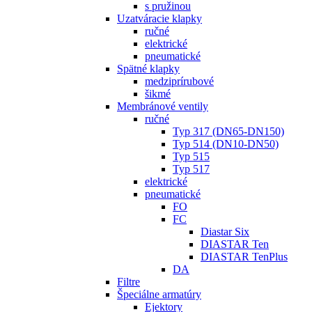
s pružinou
Uzatváracie klapky
ručné
elektrické
pneumatické
Spätné klapky
medziprírubové
šikmé
Membránové ventily
ručné
Typ 317 (DN65-DN150)
Typ 514 (DN10-DN50)
Typ 515
Typ 517
elektrické
pneumatické
FO
FC
Diastar Six
DIASTAR Ten
DIASTAR TenPlus
DA
Filtre
Špeciálne armatúry
Ejektory