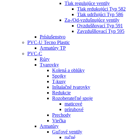
Tlak regulujúce ventily
Tlak redukujúci Typ 582
Tlak udržujúci Typ 586
Za-/Od-vzdušnujúce ventily
Ovzdušňovací Typ 591
Zavzdušňovací Typ 595
Príslušenstvo
PVC-U Tecno Plastic
Armatúry TP
PVC-C
Rúry
Tvarovky
Kolená a oblúky
Spojky
T-kusy
Inštalačné tvarovky
Redukcie
Rozoberateľné spoje
maticové
prírubové
Prechody
Viečka
Armatúry
Guľové ventily
ručné