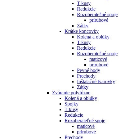
T-kusy
Redukcie
Rozoberateľné spoje
prírubové
Zátky
Krátke koncovky
Kolená a oblúky
T-kusy
Redukcie
Rozoberateľné spoje
maticové
prírubové
Pevné body
Prechody
Inštalačné tvarovky
Zátky
Zváranie polyfúzne
Kolená a oblúky
Spojky
T-kusy
Redukcie
Rozoberateľné spoje
maticové
prírubové
Prechody