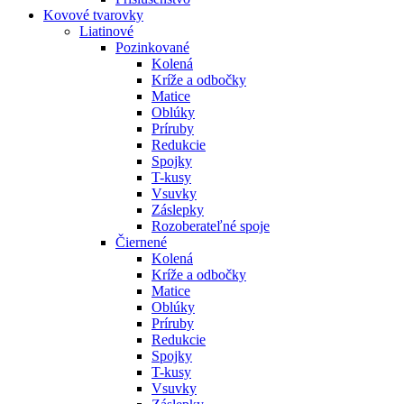
Kovové tvarovky
Liatinové
Pozinkované
Kolená
Kríže a odbočky
Matice
Oblúky
Príruby
Redukcie
Spojky
T-kusy
Vsuvky
Záslepky
Rozoberateľné spoje
Čiernené
Kolená
Kríže a odbočky
Matice
Oblúky
Príruby
Redukcie
Spojky
T-kusy
Vsuvky