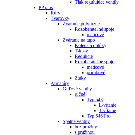
Tlak regulujúce ventily
PP plus
Rúry
Tvarovky
Zváranie polyfúzne
Rozoberateľné spoje
maticové
Zváranie na tupo
Kolená a oblúky
T-kusy
Redukcie
Rozoberateľné spoje
maticové
prírubové
Zátky
Armatúry
Guľové ventily
ručné
Typ 543
L-vŕtanie
T-vŕtanie
Typ 546 Pro
Spätné ventily
bez pružiny
s pružinou