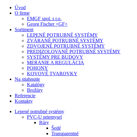
Úvod
O firme
EMGF spol. s r.o.
Georg Fischer +GF+
Sortiment
LEPENÉ POTRUBNÉ SYSTÉMY
ZVÁRANÉ POTRUBNÉ SYSTÉMY
ZDVOJENÉ POTRUBNÉ SYSTÉMY
PREDIZOLOVANÉ POTRUBNÉ SYSTÉMY
SYSTÉMY PRE BUDOVY
MERANIE A REGULÁCIA
POHONY
KOVOVÉ TVAROVKY
Na stiahnutie
Katalógy
Brožúry
Referencie
Kontakty
Lepené potrubné systémy
PVC-U priemysel
Rúry
Šedé
Transparentné