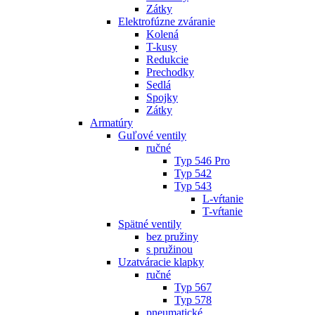
Zátky
Elektrofúzne zváranie
Kolená
T-kusy
Redukcie
Prechodky
Sedlá
Spojky
Zátky
Armatúry
Guľové ventily
ručné
Typ 546 Pro
Typ 542
Typ 543
L-vŕtanie
T-vŕtanie
Spätné ventily
bez pružiny
s pružinou
Uzatváracie klapky
ručné
Typ 567
Typ 578
pneumatické