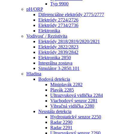
Typ 9900
pH/ORP
Diferenciálne elektródy 2775/2777
Elektródy 2724/2726
Elektródy 2734/2736
Elektronika
Vodivosť / Rezistivita
Elektródy 2818/2819/2820/2821
Elektródy 2822/2823
Elektródy 2839/2842
Elektronika 2850
Integrálna zostava
Simulátor 3-2850.101
Hladina
Bodová detekcia
Miniplavák 2282
Plavák 2285
Ultrazvuková vidlička 2284
Viacbodový senzor 2281
Vibračná vidlička 2280
Neustála detekcia
Hydrostatický senzor 2250
Radar 2290
Radar 2291
Ultrazvukový senzor 2260