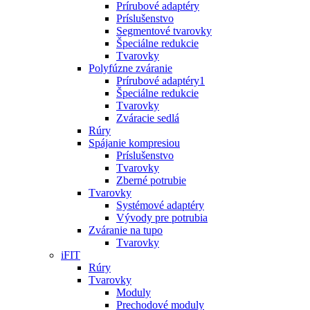
Prírubové adaptéry
Príslušenstvo
Segmentové tvarovky
Špeciálne redukcie
Tvarovky
Polyfúzne zváranie
Prírubové adaptéry1
Špeciálne redukcie
Tvarovky
Zváracie sedlá
Rúry
Spájanie kompresiou
Príslušenstvo
Tvarovky
Zberné potrubie
Tvarovky
Systémové adaptéry
Vývody pre potrubia
Zváranie na tupo
Tvarovky
iFIT
Rúry
Tvarovky
Moduly
Prechodové moduly