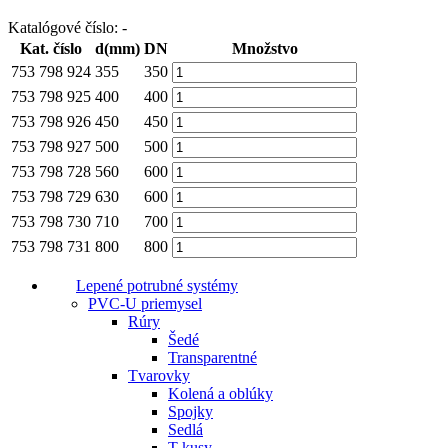
Katalógové číslo:
-
Kat. číslo
d(mm)
DN
Množstvo
753 798 924
355
350
753 798 925
400
400
753 798 926
450
450
753 798 927
500
500
753 798 728
560
600
753 798 729
630
600
753 798 730
710
700
753 798 731
800
800
Lepené potrubné systémy
PVC-U priemysel
Rúry
Šedé
Transparentné
Tvarovky
Kolená a oblúky
Spojky
Sedlá
T-kusy