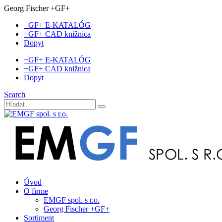
Georg Fischer +GF+
+GF+ E-KATALÓG
+GF+ CAD knižnica
Dopyt
+GF+ E-KATALÓG
+GF+ CAD knižnica
Dopyt
Search
Úvod
O firme
EMGF spol. s r.o.
Georg Fischer +GF+
Sortiment