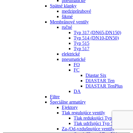
pneumatické
Spätné klapky
medziprírubové
šikmé
Membránové ventily
ručné
Typ 317 (DN65-DN150)
Typ 514 (DN10-DN50)
Typ 515
Typ 517
elektrické
pneumatické
FO
FC
Diastar Six
DIASTAR Ten
DIASTAR TenPlus
DA
Filtre
Špeciálne armatúry
Ejektory
Tlak regulujúce ventily
Tlak redukujúci Typ 582
Tlak udržujúci Typ 586
Za-/Od-vzdušnujúce ventily