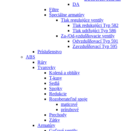
DA
Filtre
Špeciálne armatúry
Tlak regulujúce ventily
Tlak redukujúci Typ 582
Tlak udržujúci Typ 586
Za-/Od-vzdušňovacie ventily
Odvzdušňovací Typ 591
Zavzdušňovací Typ 595
Príslušenstvo
ABS
Rúry
Tvarovky
Kolená a oblúky
T-kusy
Sedlá
Spojky
Redukcie
Rozoberateľné spoje
maticové
prírubové
Prechody
Zátky
Armatúry
Guľové ventily