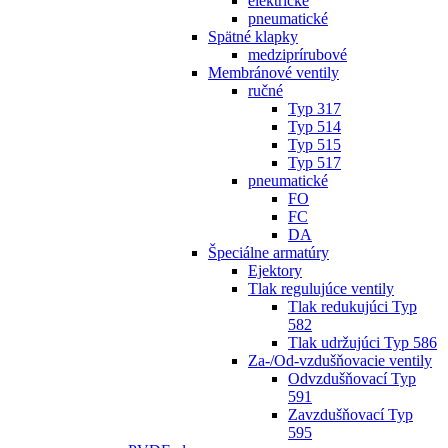
elektrické
pneumatické
Spätné klapky
medziprírubové
Membránové ventily
ručné
Typ 317
Typ 514
Typ 515
Typ 517
pneumatické
FO
FC
DA
Špeciálne armatúry
Ejektory
Tlak regulujúce ventily
Tlak redukujúci Typ
582
Tlak udržujúci Typ 586
Za-/Od-vzdušňovacie ventily
Odvzdušňovací Typ
591
Zavzdušňovací Typ
595