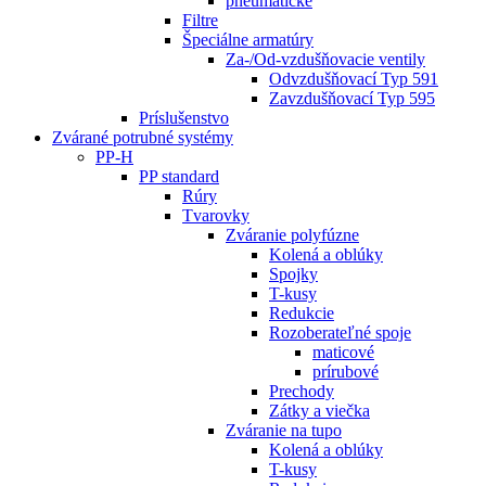
pneumatické
Filtre
Špeciálne armatúry
Za-/Od-vzdušňovacie ventily
Odvzdušňovací Typ 591
Zavzdušňovací Typ 595
Príslušenstvo
Zvárané potrubné systémy
PP-H
PP standard
Rúry
Tvarovky
Zváranie polyfúzne
Kolená a oblúky
Spojky
T-kusy
Redukcie
Rozoberateľné spoje
maticové
prírubové
Prechody
Zátky a viečka
Zváranie na tupo
Kolená a oblúky
T-kusy