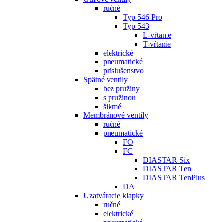
ručné
Typ 546 Pro
Typ 543
L-vŕtanie
T-vŕtanie
elektrické
pneumatické
príslušenstvo
Spätné ventily
bez pružiny
s pružinou
šikmé
Membránové ventily
ručné
pneumatické
FO
FC
DIASTAR Six
DIASTAR Ten
DIASTAR TenPlus
DA
Uzatváracie klapky
ručné
elektrické