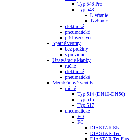
Typ 546 Pro
Typ 543
L-vŕtanie
T-vŕtanie
elektrické
pneumatické
príslušenstvo
Spätné ventily
bez pružiny
s pružinou
Uzatváracie klapky
ručné
elektrické
pneumatické
Membránové ventily
ručné
Typ 514 (DN10-DN50)
Typ 515
Typ 517
pneumatické
FO
FC
DIASTAR Six
DIASTAR Ten
DIASTAR TenPlus