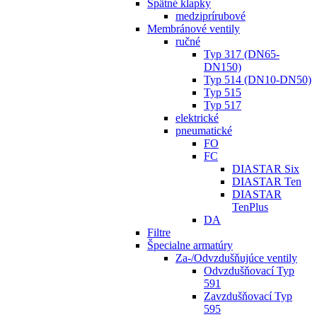
Spätné klapky
medziprírubové
Membránové ventily
ručné
Typ 317 (DN65-
DN150)
Typ 514 (DN10-DN50)
Typ 515
Typ 517
elektrické
pneumatické
FO
FC
DIASTAR Six
DIASTAR Ten
DIASTAR
TenPlus
DA
Filtre
Špecialne armatúry
Za-/Odvzdušňujúce ventily
Odvzdušňovací Typ
591
Zavzdušňovací Typ
595