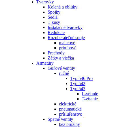
Tvarovky
Kolená a oblúky
Spojky
Sedlá
T-kusy
Inštalačné tvarovky
Redukcie
Rozoberateľné spoje
maticové
prírubové
Prechody
Zátky a viečka
Armatúry
Guľové ventily
ručné
Typ 546 Pro
Typ 542
Typ 543
L-vŕtanie
T-vŕtanie
elektrické
pneumatické
príslušenstvo
Spätné ventily
bez pružiny