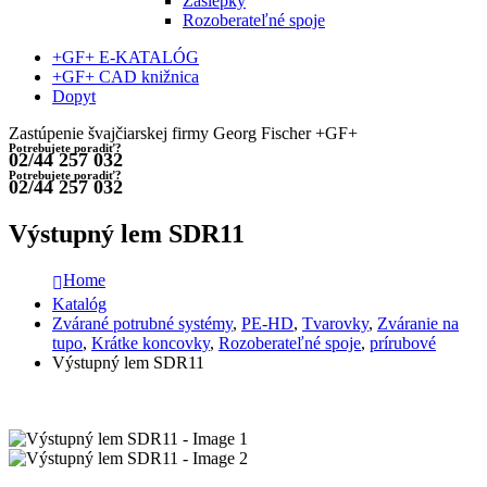
Záslepky
Rozoberateľné spoje
+GF+ E-KATALÓG
+GF+ CAD knižnica
Dopyt
Zastúpenie švajčiarskej firmy Georg Fischer +GF+
Potrebujete poradiť?
02/44 257 032
Potrebujete poradiť?
02/44 257 032
Výstupný lem SDR11
Home
Katalóg
Zvárané potrubné systémy
,
PE-HD
,
Tvarovky
,
Zváranie na
tupo
,
Krátke koncovky
,
Rozoberateľné spoje
,
prírubové
Výstupný lem SDR11