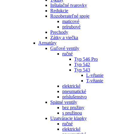
Inštalačné tvarovky
Redukcie
Rozoberateľné spoje
maticové
prírubové
Prechody
Zátky a viečka
Armatúry
Guľové ventily
ručné
Typ 546 Pro
Typ 542
Typ 543
L-vŕtanie
T-vŕtanie
elektrické
pneumatické
príslušenstvo
Spätné ventily
bez pružiny
s pružinou
Uzatváracie klapky
ručné
elektrické