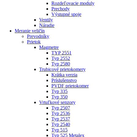
Rozdeľovacie moduly
Prechody
Výstupné spoje
Ventily
Náradie
Meranie veličín
Prevodníky
Prietok
Magmetre
TYP 2551
Typ 2552
Typ 2580
Trubicové prietokomery
Krátka verzia
Príslušenstvo
PVDF prietokomer
Typ 335
Typ 350
Vrtuľkové senzory
Typ 2507
Typ 2536
Typ 2537
Typ 2540
Typ 515
Typ 525 Metalex