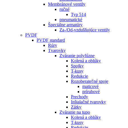
Membránové ventily
ručné
Typ 514
pneumatické
Špeciálne armatúry
Za-/Od-vzdušňujúce ventily
PVDF
PVDF standard
Rúry
Tvarovky
Zváranie polyfúzne
Kolená a oblúky
Spojky
T-kusy
Redukcie
Rozoberateľné spoje
maticové
prírubové
Prechody
Inštalačné tvarovky
Zátky
Zváranie na tupo
Kolená a oblúky
T-kusy
Redukcie