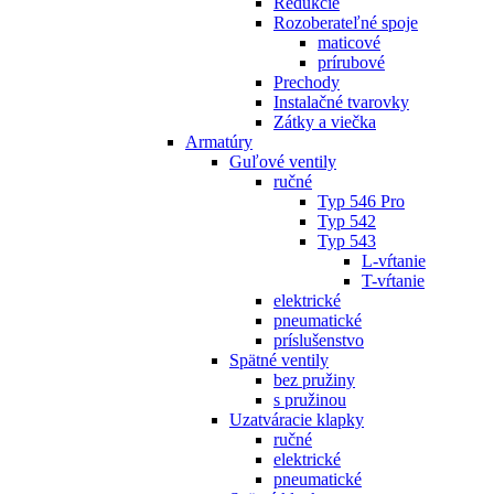
Redukcie
Rozoberateľné spoje
maticové
prírubové
Prechody
Instalačné tvarovky
Zátky a viečka
Armatúry
Guľové ventily
ručné
Typ 546 Pro
Typ 542
Typ 543
L-vŕtanie
T-vŕtanie
elektrické
pneumatické
príslušenstvo
Spätné ventily
bez pružiny
s pružinou
Uzatváracie klapky
ručné
elektrické
pneumatické