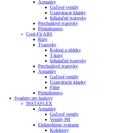
Armatúry
Guľové ventily
Uzatváracie klapky
Inštalačné tvarovky
Prechodové tvarovky
Príslušenstvo
Cool-Fit ABS
Rúry
Tvarovky
Kolená a oblúky
T-kusy
Inštalačné tvarovky
Prechodové tvarovky
Armatúry
Guľové ventily
Uzatváracie klapky
Filtre
Príslušenstvo
Systémy pre budovy
INSTAFLEX
Armatúry
Guľové ventily
Ventily PB
Elektrofúzne zváranie
Kolektory