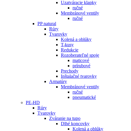
Uzatváracie klapky
ručné
Membránové ventily
ručné
PP natural
Rúry
Tvarovky
Kolená a oblúky
T-kusy
Redukcie
Rozoberateľné spoje
maticové
prírubové
Prechody
Inštalačné tvarovky
Armatúry
Membránové ventily
ručné
pneumatické
PE-HD
Rúry
Tvarovky
Zváranie na tupo
Dlhé koncovky
Kolená a oblúky