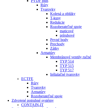
PVDF plus
Rúry
Tvarovky
Kolená a oblúky
T-kusy
Redukcie
Rozoberateľné spoje
maticové
prírubové
Pevné body
Prechody
Zátky
Armatúry
Membránové ventily ručné
TYP 514
TYP 515
TYP 517
Inštalačné tvarovky
ECTFE
Rúry
Tvarovky
Armatúry
Rozoberateľné spoje
Zdvojené potrubné systémy
CONTAIN-IT