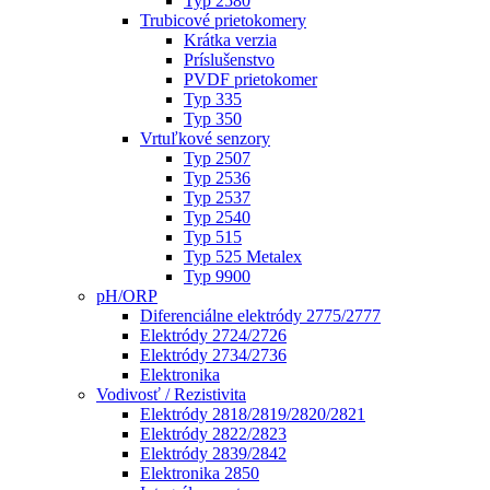
Typ 2580
Trubicové prietokomery
Krátka verzia
Príslušenstvo
PVDF prietokomer
Typ 335
Typ 350
Vrtuľkové senzory
Typ 2507
Typ 2536
Typ 2537
Typ 2540
Typ 515
Typ 525 Metalex
Typ 9900
pH/ORP
Diferenciálne elektródy 2775/2777
Elektródy 2724/2726
Elektródy 2734/2736
Elektronika
Vodivosť / Rezistivita
Elektródy 2818/2819/2820/2821
Elektródy 2822/2823
Elektródy 2839/2842
Elektronika 2850