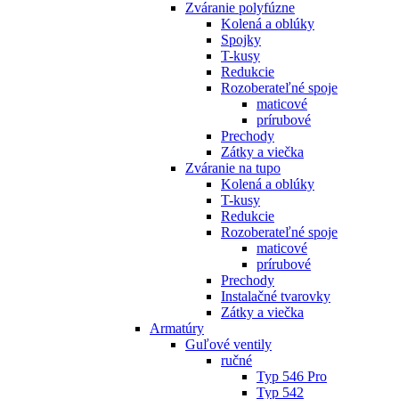
Zváranie polyfúzne
Kolená a oblúky
Spojky
T-kusy
Redukcie
Rozoberateľné spoje
maticové
prírubové
Prechody
Zátky a viečka
Zváranie na tupo
Kolená a oblúky
T-kusy
Redukcie
Rozoberateľné spoje
maticové
prírubové
Prechody
Instalačné tvarovky
Zátky a viečka
Armatúry
Guľové ventily
ručné
Typ 546 Pro
Typ 542