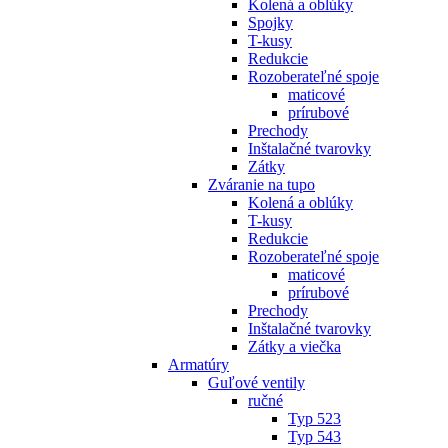
Kolená a oblúky
Spojky
T-kusy
Redukcie
Rozoberateľné spoje
maticové
prírubové
Prechody
Inštalačné tvarovky
Zátky
Zváranie na tupo
Kolená a oblúky
T-kusy
Redukcie
Rozoberateľné spoje
maticové
prírubové
Prechody
Inštalačné tvarovky
Zátky a viečka
Armatúry
Guľové ventily
ručné
Typ 523
Typ 543