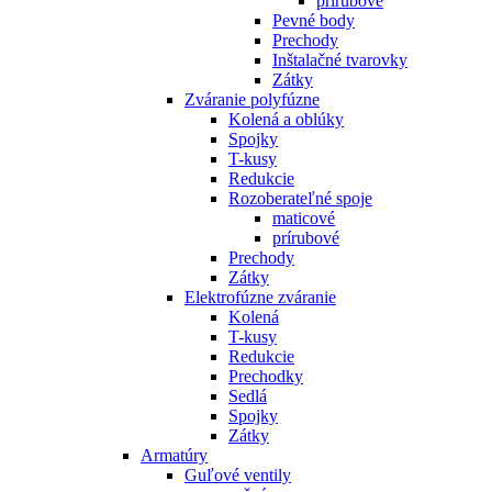
prírubové
Pevné body
Prechody
Inštalačné tvarovky
Zátky
Zváranie polyfúzne
Kolená a oblúky
Spojky
T-kusy
Redukcie
Rozoberateľné spoje
maticové
prírubové
Prechody
Zátky
Elektrofúzne zváranie
Kolená
T-kusy
Redukcie
Prechodky
Sedlá
Spojky
Zátky
Armatúry
Guľové ventily