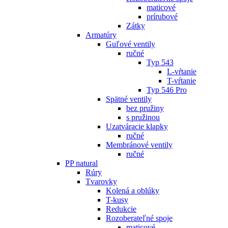
maticové
prírubové
Zátky
Armatúry
Guľové ventily
ručné
Typ 543
L-vŕtanie
T-vŕtanie
Typ 546 Pro
Spätné ventily
bez pružiny
s pružinou
Uzatváracie klapky
ručné
Membránové ventily
ručné
PP natural
Rúry
Tvarovky
Kolená a oblúky
T-kusy
Redukcie
Rozoberateľné spoje
maticové