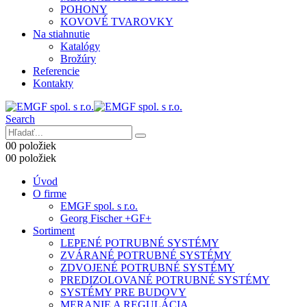
POHONY
KOVOVÉ TVAROVKY
Na stiahnutie
Katalógy
Brožúry
Referencie
Kontakty
Search
0
0 položiek
0
0 položiek
Úvod
O firme
EMGF spol. s r.o.
Georg Fischer +GF+
Sortiment
LEPENÉ POTRUBNÉ SYSTÉMY
ZVÁRANÉ POTRUBNÉ SYSTÉMY
ZDVOJENÉ POTRUBNÉ SYSTÉMY
PREDIZOLOVANÉ POTRUBNÉ SYSTÉMY
SYSTÉMY PRE BUDOVY
MERANIE A REGULÁCIA