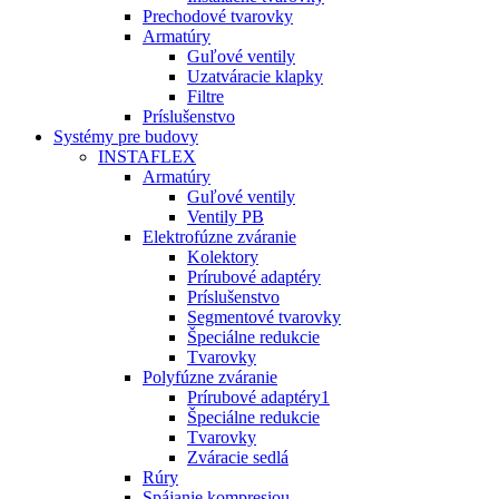
Prechodové tvarovky
Armatúry
Guľové ventily
Uzatváracie klapky
Filtre
Príslušenstvo
Systémy pre budovy
INSTAFLEX
Armatúry
Guľové ventily
Ventily PB
Elektrofúzne zváranie
Kolektory
Prírubové adaptéry
Príslušenstvo
Segmentové tvarovky
Špeciálne redukcie
Tvarovky
Polyfúzne zváranie
Prírubové adaptéry1
Špeciálne redukcie
Tvarovky
Zváracie sedlá
Rúry
Spájanie kompresiou