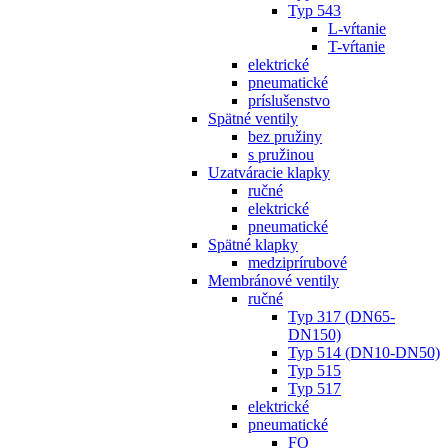
Typ 543
L-vŕtanie
T-vŕtanie
elektrické
pneumatické
príslušenstvo
Spätné ventily
bez pružiny
s pružinou
Uzatváracie klapky
ručné
elektrické
pneumatické
Spätné klapky
medziprírubové
Membránové ventily
ručné
Typ 317 (DN65-
DN150)
Typ 514 (DN10-DN50)
Typ 515
Typ 517
elektrické
pneumatické
FO