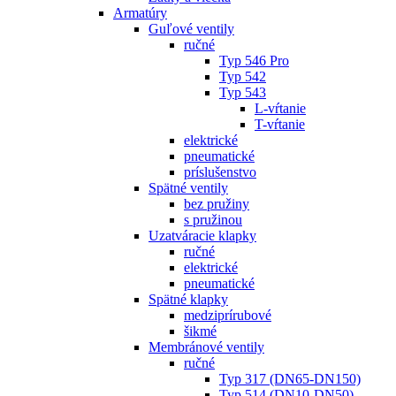
Armatúry
Guľové ventily
ručné
Typ 546 Pro
Typ 542
Typ 543
L-vŕtanie
T-vŕtanie
elektrické
pneumatické
príslušenstvo
Spätné ventily
bez pružiny
s pružinou
Uzatváracie klapky
ručné
elektrické
pneumatické
Spätné klapky
medziprírubové
šikmé
Membránové ventily
ručné
Typ 317 (DN65-DN150)
Typ 514 (DN10-DN50)