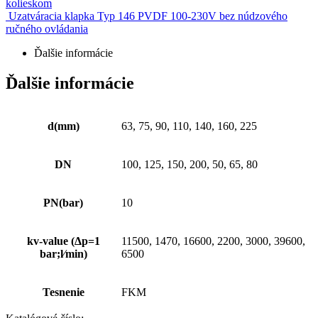
kolieskom
Uzatváracia klapka Typ 146 PVDF 100-230V bez núdzového
ručného ovládania
Ďalšie informácie
Ďalšie informácie
d(mm)
63, 75, 90, 110, 140, 160, 225
DN
100, 125, 150, 200, 50, 65, 80
PN(bar)
10
kv-value (Δp=1
11500, 1470, 16600, 2200, 3000, 39600,
bar;l⁄min)
6500
Tesnenie
FKM