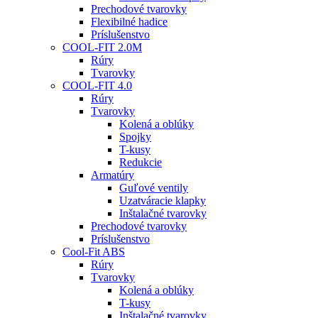
Prechodové tvarovky
Flexibilné hadice
Príslušenstvo
COOL-FIT 2.0M
Rúry
Tvarovky
COOL-FIT 4.0
Rúry
Tvarovky
Kolená a oblúky
Spojky
T-kusy
Redukcie
Armatúry
Guľové ventily
Uzatváracie klapky
Inštalačné tvarovky
Prechodové tvarovky
Príslušenstvo
Cool-Fit ABS
Rúry
Tvarovky
Kolená a oblúky
T-kusy
Inštalačné tvarovky