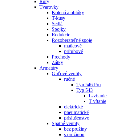
Rúry
Tvarovky
Kolená a oblúky
T-kusy
Sedlá
Spojky
Redukcie
Rozoberateľné spoje
maticové
prírubové
Prechody
Zátky
Armatúry
Guľové ventily
ručné
Typ 546 Pro
Typ 543
L-vŕtanie
T-vŕtanie
elektrické
pneumatické
príslušenstvo
Spätné ventily
bez pružiny
s pružinou