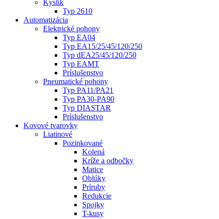
Kyslík
Typ 2610
Automatizácia
Elektrické pohony
Typ EA04
Typ EA15/25/45/120/250
Typ dEA25/45/120/250
Typ EAMT
Príslušenstvo
Pneumatické pohony
Typ PA11/PA21
Typ PA30-PA90
Typ DIASTAR
Príslušenstvo
Kovové tvarovky
Liatinové
Pozinkované
Kolená
Kríže a odbočky
Matice
Oblúky
Príruby
Redukcie
Spojky
T-kusy