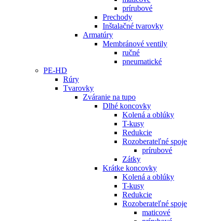
prírubové
Prechody
Inštalačné tvarovky
Armatúry
Membránové ventily
ručné
pneumatické
PE-HD
Rúry
Tvarovky
Zváranie na tupo
Dlhé koncovky
Kolená a oblúky
T-kusy
Redukcie
Rozoberateľné spoje
prírubové
Zátky
Krátke koncovky
Kolená a oblúky
T-kusy
Redukcie
Rozoberateľné spoje
maticové