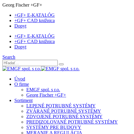
Georg Fischer +GF+
+GF+ E-KATALÓG
+GF+ CAD knižnica
Dopyt
+GF+ E-KATALÓG
+GF+ CAD knižnica
Dopyt
Search
Úvod
O firme
EMGF spol. s r.o.
Georg Fischer +GF+
Sortiment
LEPENÉ POTRUBNÉ SYSTÉMY
ZVÁRANÉ POTRUBNÉ SYSTÉMY
ZDVOJENÉ POTRUBNÉ SYSTÉMY
PREDIZOLOVANÉ POTRUBNÉ SYSTÉMY
SYSTÉMY PRE BUDOVY
MERANIE A REGULÁCIA