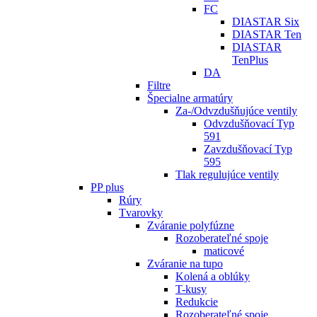
FC
DIASTAR Six
DIASTAR Ten
DIASTAR
TenPlus
DA
Filtre
Špecialne armatúry
Za-/Odvzdušňujúce ventily
Odvzdušňovací Typ
591
Zavzdušňovací Typ
595
Tlak regulujúce ventily
PP plus
Rúry
Tvarovky
Zváranie polyfúzne
Rozoberateľné spoje
maticové
Zváranie na tupo
Kolená a oblúky
T-kusy
Redukcie
Rozoberateľné spoje