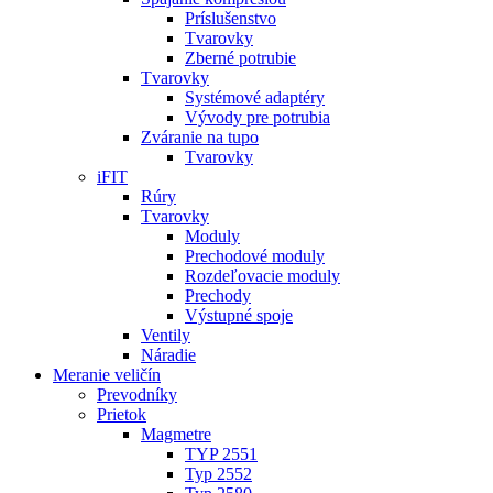
Príslušenstvo
Tvarovky
Zberné potrubie
Tvarovky
Systémové adaptéry
Vývody pre potrubia
Zváranie na tupo
Tvarovky
iFIT
Rúry
Tvarovky
Moduly
Prechodové moduly
Rozdeľovacie moduly
Prechody
Výstupné spoje
Ventily
Náradie
Meranie veličín
Prevodníky
Prietok
Magmetre
TYP 2551
Typ 2552