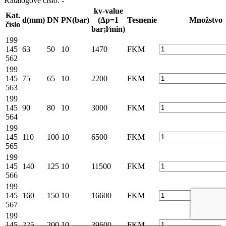
Katalógové číslo:
-
kv-value
Kat.
d(mm)
DN
PN(bar)
(Δp=1
Tesnenie
Množstvo
číslo
bar;l⁄min)
199
145
63
50
10
1470
FKM
562
199
145
75
65
10
2200
FKM
563
199
145
90
80
10
3000
FKM
564
199
145
110
100
10
6500
FKM
565
199
145
140
125
10
11500
FKM
566
199
145
160
150
10
16600
FKM
567
199
145
225
200
10
39600
FKM