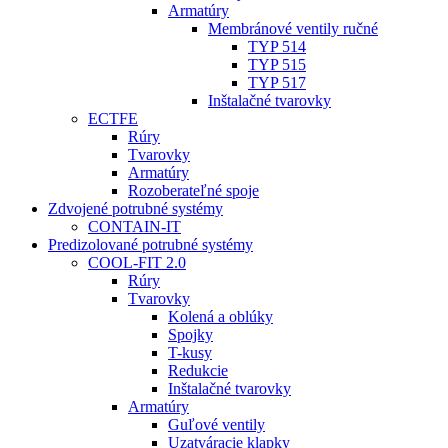
Armatúry
Membránové ventily ručné
TYP 514
TYP 515
TYP 517
Inštalačné tvarovky
ECTFE
Rúry
Tvarovky
Armatúry
Rozoberateľné spoje
Zdvojené potrubné systémy
CONTAIN-IT
Predizolované potrubné systémy
COOL-FIT 2.0
Rúry
Tvarovky
Kolená a oblúky
Spojky
T-kusy
Redukcie
Inštalačné tvarovky
Armatúry
Guľové ventily
Uzatváracie klapky