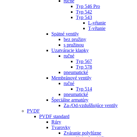
ručné
Typ 546 Pro
Typ 542
Typ 543
L-vŕtanie
T-vŕtanie
Spätné ventily
bez pružiny
s pružinou
Uzatváracie klapky
ručné
Typ 567
Typ 578
pneumatické
Membránové ventily
ručné
Typ 514
pneumatické
Špeciálne armatúry
Za-/Od-vzdušňujúce ventily
PVDF
PVDF standard
Rúry
Tvarovky
Zváranie polyfúzne