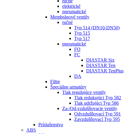
ručné
elektrické
pneumatické
Membránové ventily
ručné
Typ 514 (DN10-DN50)
Typ 515
Typ 517
pneumatické
FO
FC
DIASTAR Six
DIASTAR Ten
DIASTAR TenPlus
DA
Filtre
Špeciálne armatúry
Tlak regulujúce ventily
Tlak redukujúci Typ 582
Tlak udržujúci Typ 586
Za-/Od-vzdušňovacie ventily
Odvzdušňovací Typ 591
Zavzdušňovací Typ 595
Príslušenstvo
ABS