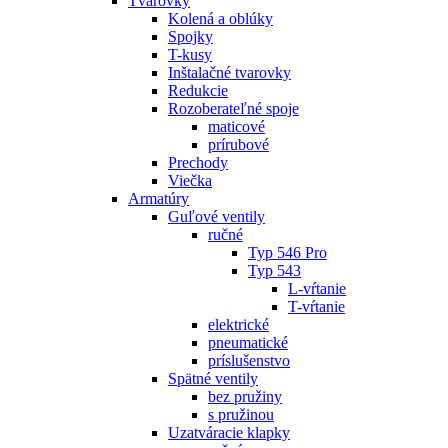
Tvarovky
Kolená a oblúky
Spojky
T-kusy
Inštalačné tvarovky
Redukcie
Rozoberateľné spoje
maticové
prírubové
Prechody
Viečka
Armatúry
Guľové ventily
ručné
Typ 546 Pro
Typ 543
L-vŕtanie
T-vŕtanie
elektrické
pneumatické
príslušenstvo
Spätné ventily
bez pružiny
s pružinou
Uzatváracie klapky