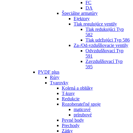
FC
DA
Špeciálne armatúry
Ejektory
Tlak regulujúce ventily
Tlak redukujúci Typ
582
Tlak udržujúci Typ 586
Za-/Od-vzdušňovacie ventily
Odvzdušňovací Typ
591
Zavzdušňovací Typ
595
PVDF plus
Rúry
Tvarovky
Kolená a oblúky
T-kusy
Redukcie
Rozoberateľné spoje
maticové
prírubové
Pevné body
Prechody
Zátky