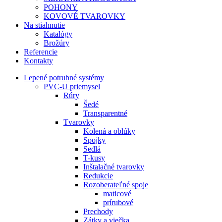
POHONY
KOVOVÉ TVAROVKY
Na stiahnutie
Katalógy
Brožúry
Referencie
Kontakty
Lepené potrubné systémy
PVC-U priemysel
Rúry
Šedé
Transparentné
Tvarovky
Kolená a oblúky
Spojky
Sedlá
T-kusy
Inštalačné tvarovky
Redukcie
Rozoberateľné spoje
maticové
prírubové
Prechody
Zátky a viečka