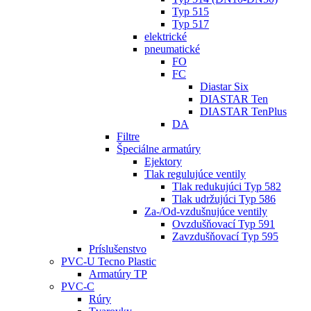
Typ 515
Typ 517
elektrické
pneumatické
FO
FC
Diastar Six
DIASTAR Ten
DIASTAR TenPlus
DA
Filtre
Špeciálne armatúry
Ejektory
Tlak regulujúce ventily
Tlak redukujúci Typ 582
Tlak udržujúci Typ 586
Za-/Od-vzdušnujúce ventily
Ovzdušňovací Typ 591
Zavzdušňovací Typ 595
Príslušenstvo
PVC-U Tecno Plastic
Armatúry TP
PVC-C
Rúry