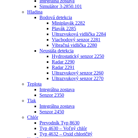
Integrálna zostava
Simulátor 3-2850.101
Hladina
Bodová detekcia
Miniplavák 2282
Plavák 2285
Ultrazvuková vidlička 2284
Viacbodový senzor 2281
Vibračná vidlička 2280
Neustála detekcia
Hydrostatický senzor 2250
Radar 2290
Radar 2291
Ultrazvukový senzor 2260
Ultrazvukový senzor 2270
Teplota
Integrálna zostava
Senzor 2350
Tlak
Integrálna zostava
Senzor 2450
Chlór
Prevodník Typ 8630
Typ 4630 – Voľný chlór
Typ 4632 – Oxid chloričitý