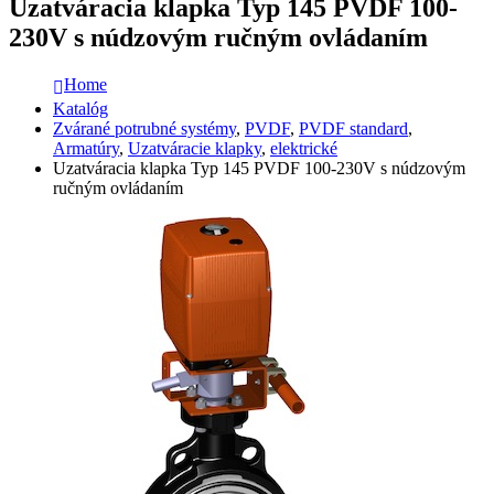
Uzatváracia klapka Typ 145 PVDF 100-
230V s núdzovým ručným ovládaním
Home
Katalóg
Zvárané potrubné systémy
,
PVDF
,
PVDF standard
,
Armatúry
,
Uzatváracie klapky
,
elektrické
Uzatváracia klapka Typ 145 PVDF 100-230V s núdzovým
ručným ovládaním