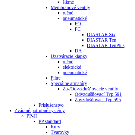
šikmé
Membránové ventily
ručné
pneumatické
FO
FC
DIASTAR Six
DIASTAR Ten
DIASTAR TenPlus
DA
Uzatváracie klapky
ručné
elektrické
pneumatické
Filtre
Špeciálne armatúry
Za-/Od-vzdušňovacie ventily
Odvzdušňovací Typ 591
Zavzdušňovací Typ 595
Príslušenstvo
Zvárané potrubné systémy
PP-H
PP standard
Rúry
Tvarovky