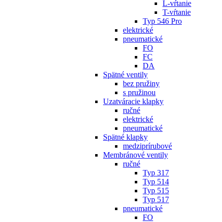
L-vŕtanie
T-vŕtanie
Typ 546 Pro
elektrické
pneumatické
FO
FC
DA
Spätné ventily
bez pružiny
s pružinou
Uzatváracie klapky
ručné
elektrické
pneumatické
Spätné klapky
medziprírubové
Membránové ventily
ručné
Typ 317
Typ 514
Typ 515
Typ 517
pneumatické
FO