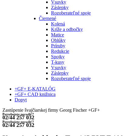
Vsuvky
Záslepky
Rozoberateľné spoje
Čiernené
Kolená
Kríže a odbočky
Matice
Oblúky
Príruby
Redukcie
Spojky
T-kusy
Vsuvky
Záslepky
Rozoberateľné spoje
+GF+ E-KATALÓG
+GF+ CAD knižnica
Dopyt
Zastúpenie švajčiarskej firmy Georg Fischer +GF+
Potrebujete poradiť?
02/44 257 032
Potrebujete poradiť?
02/44 257 032