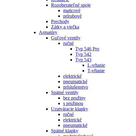
Rozoberateľné spoje
maticové
prírubové
Prechody
Zátky a viečka
Armatúry
Guľové ventily
ručné
Typ 546 Pro
Typ 542
Typ 543
L-vŕtanie
T-vŕtanie
elektrické
pneumatické
príslušenstvo
Spätné ventily
bez pružiny
s pružinou
Uzatváracie klapky
ručné
elektrické
pneumatické
Spätné klapky