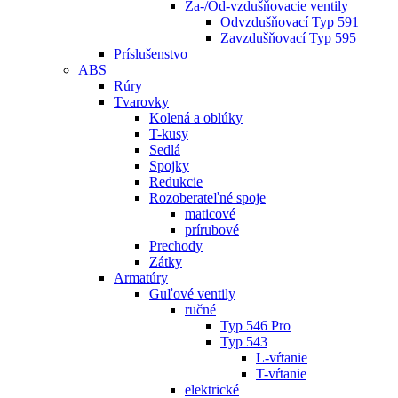
Za-/Od-vzdušňovacie ventily
Odvzdušňovací Typ 591
Zavzdušňovací Typ 595
Príslušenstvo
ABS
Rúry
Tvarovky
Kolená a oblúky
T-kusy
Sedlá
Spojky
Redukcie
Rozoberateľné spoje
maticové
prírubové
Prechody
Zátky
Armatúry
Guľové ventily
ručné
Typ 546 Pro
Typ 543
L-vŕtanie
T-vŕtanie
elektrické