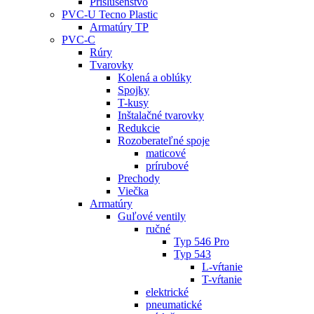
Príslušenstvo
PVC-U Tecno Plastic
Armatúry TP
PVC-C
Rúry
Tvarovky
Kolená a oblúky
Spojky
T-kusy
Inštalačné tvarovky
Redukcie
Rozoberateľné spoje
maticové
prírubové
Prechody
Viečka
Armatúry
Guľové ventily
ručné
Typ 546 Pro
Typ 543
L-vŕtanie
T-vŕtanie
elektrické
pneumatické