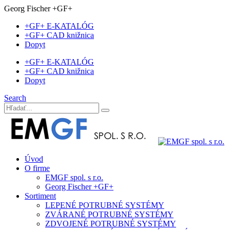
Georg Fischer +GF+
+GF+ E-KATALÓG
+GF+ CAD knižnica
Dopyt
+GF+ E-KATALÓG
+GF+ CAD knižnica
Dopyt
Search
Úvod
O firme
EMGF spol. s r.o.
Georg Fischer +GF+
Sortiment
LEPENÉ POTRUBNÉ SYSTÉMY
ZVÁRANÉ POTRUBNÉ SYSTÉMY
ZDVOJENÉ POTRUBNÉ SYSTÉMY