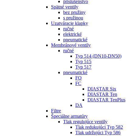
príslušenstvo
Spätné ventily
bez pružiny
s pružinou
Uzatváracie klapky
ručné
elektrické
pneumatické
Membránové ventily
ručné
Typ 514 (DN10-DN50)
Typ 515
Typ 517
pneumatické
FO
FC
DIASTAR Six
DIASTAR Ten
DIASTAR TenPlus
DA
Filtre
Špeciálne armatúry
Tlak regulujúce ventily
Tlak redukujúci Typ 582
Tlak udržujúci Typ 586