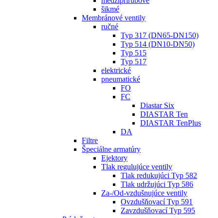
medziprírubové
šikmé
Membránové ventily
ručné
Typ 317 (DN65-DN150)
Typ 514 (DN10-DN50)
Typ 515
Typ 517
elektrické
pneumatické
FO
FC
Diastar Six
DIASTAR Ten
DIASTAR TenPlus
DA
Filtre
Špeciálne armatúry
Ejektory
Tlak regulujúce ventily
Tlak redukujúci Typ 582
Tlak udržujúci Typ 586
Za-/Od-vzdušnujúce ventily
Ovzdušňovací Typ 591
Zavzdušňovací Typ 595