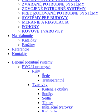
ZVÁRANÉ POTRUBNÉ SYSTÉMY
ZDVOJENÉ POTRUBNÉ SYSTÉMY
PREDIZOLOVANÉ POTRUBNÉ SYSTÉMY
SYSTÉMY PRE BUDOVY
MERANIE A REGULÁCIA
POHONY
KOVOVÉ TVAROVKY
Na stiahnutie
Katalógy
Brožúry
Referencie
Kontakty
Lepené potrubné systémy
PVC-U priemysel
Rúry
Šedé
Transparentné
Tvarovky
Kolená a oblúky
Spojky
Sedlá
T-kusy
Inštalačné tvarovky
Redukcie