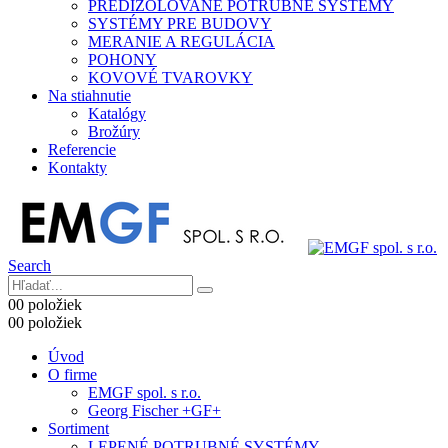
PREDIZOLOVANÉ POTRUBNÉ SYSTÉMY
SYSTÉMY PRE BUDOVY
MERANIE A REGULÁCIA
POHONY
KOVOVÉ TVAROVKY
Na stiahnutie
Katalógy
Brožúry
Referencie
Kontakty
Search
0
0 položiek
0
0 položiek
Úvod
O firme
EMGF spol. s r.o.
Georg Fischer +GF+
Sortiment
LEPENÉ POTRUBNÉ SYSTÉMY