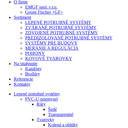
O firme
EMGF spol. s r.o.
Georg Fischer +GF+
Sortiment
LEPENÉ POTRUBNÉ SYSTÉMY
ZVÁRANÉ POTRUBNÉ SYSTÉMY
ZDVOJENÉ POTRUBNÉ SYSTÉMY
PREDIZOLOVANÉ POTRUBNÉ SYSTÉMY
SYSTÉMY PRE BUDOVY
MERANIE A REGULÁCIA
POHONY
KOVOVÉ TVAROVKY
Na stiahnutie
Katalógy
Brožúry
Referencie
Kontakty
Lepené potrubné systémy
PVC-U priemysel
Rúry
Šedé
Transparentné
Tvarovky
Kolená a oblúky