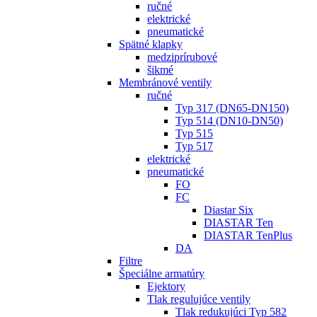
ručné
elektrické
pneumatické
Spätné klapky
medziprírubové
šikmé
Membránové ventily
ručné
Typ 317 (DN65-DN150)
Typ 514 (DN10-DN50)
Typ 515
Typ 517
elektrické
pneumatické
FO
FC
Diastar Six
DIASTAR Ten
DIASTAR TenPlus
DA
Filtre
Špeciálne armatúry
Ejektory
Tlak regulujúce ventily
Tlak redukujúci Typ 582