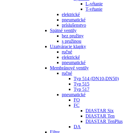
L-vŕtanie
T-vŕtanie
elektrické
pneumatické
príslušenstvo
Spätné ventily
bez pružiny
s pružinou
Uzatváracie klapky
ručné
elektrické
pneumatické
Membránové ventily
ručné
Typ 514 (DN10-DN50)
Typ 515
Typ 517
pneumatické
FO
FC
DIASTAR Six
DIASTAR Ten
DIASTAR TenPlus
DA
Filtre