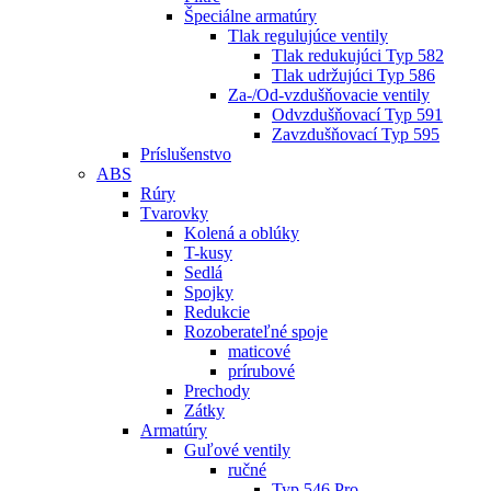
Špeciálne armatúry
Tlak regulujúce ventily
Tlak redukujúci Typ 582
Tlak udržujúci Typ 586
Za-/Od-vzdušňovacie ventily
Odvzdušňovací Typ 591
Zavzdušňovací Typ 595
Príslušenstvo
ABS
Rúry
Tvarovky
Kolená a oblúky
T-kusy
Sedlá
Spojky
Redukcie
Rozoberateľné spoje
maticové
prírubové
Prechody
Zátky
Armatúry
Guľové ventily
ručné
Typ 546 Pro