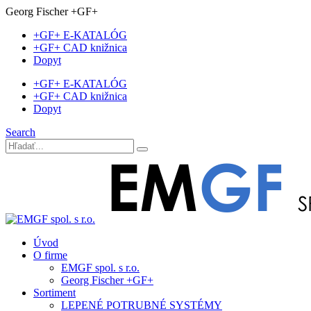
Georg Fischer +GF+
+GF+ E-KATALÓG
+GF+ CAD knižnica
Dopyt
+GF+ E-KATALÓG
+GF+ CAD knižnica
Dopyt
Search
Úvod
O firme
EMGF spol. s r.o.
Georg Fischer +GF+
Sortiment
LEPENÉ POTRUBNÉ SYSTÉMY