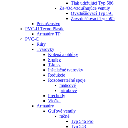
Tlak udržujúci Typ 586
Za-/Od-vzdušnujúce ventily
Ovzdušňovací Typ 591
Zavzdušňovací Typ 595
Príslušenstvo
PVC-U Tecno Plastic
Armatúry TP
PVC-C
Rúry
Tvarovky
Kolená a oblúky
Spojky
T-kusy
Inštalačné tvarovky
Redukcie
Rozoberateľné spoje
maticové
prírubové
Prechody
Viečka
Armatúry
Guľové ventily
ručné
Typ 546 Pro
Typ 543