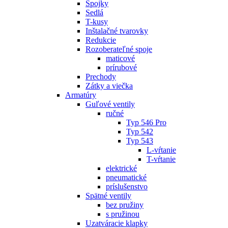
Spojky
Sedlá
T-kusy
Inštalačné tvarovky
Redukcie
Rozoberateľné spoje
maticové
prírubové
Prechody
Zátky a viečka
Armatúry
Guľové ventily
ručné
Typ 546 Pro
Typ 542
Typ 543
L-vŕtanie
T-vŕtanie
elektrické
pneumatické
príslušenstvo
Spätné ventily
bez pružiny
s pružinou
Uzatváracie klapky