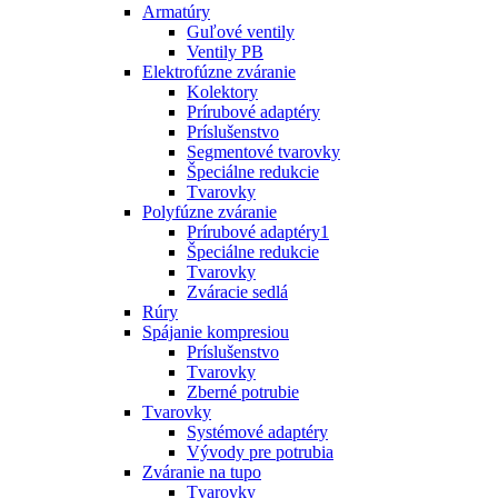
Armatúry
Guľové ventily
Ventily PB
Elektrofúzne zváranie
Kolektory
Prírubové adaptéry
Príslušenstvo
Segmentové tvarovky
Špeciálne redukcie
Tvarovky
Polyfúzne zváranie
Prírubové adaptéry1
Špeciálne redukcie
Tvarovky
Zváracie sedlá
Rúry
Spájanie kompresiou
Príslušenstvo
Tvarovky
Zberné potrubie
Tvarovky
Systémové adaptéry
Vývody pre potrubia
Zváranie na tupo
Tvarovky