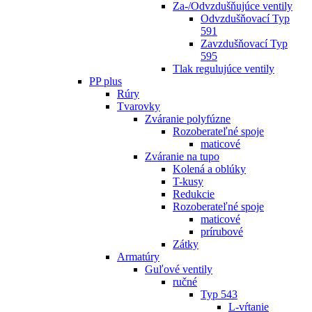
Za-/Odvzdušňujúce ventily
Odvzdušňovací Typ
591
Zavzdušňovací Typ
595
Tlak regulujúce ventily
PP plus
Rúry
Tvarovky
Zváranie polyfúzne
Rozoberateľné spoje
maticové
Zváranie na tupo
Kolená a oblúky
T-kusy
Redukcie
Rozoberateľné spoje
maticové
prírubové
Zátky
Armatúry
Guľové ventily
ručné
Typ 543
L-vŕtanie