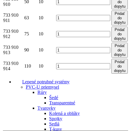
50
10
do
910
dopytu
Pridať
733 910
63
10
do
911
dopytu
Pridať
733 910
75
10
do
912
dopytu
Pridať
733 910
90
10
do
913
dopytu
Pridať
733 910
110
10
do
914
dopytu
Lepené potrubné systémy
PVC-U priemysel
Rúry
Šedé
Transparentné
Tvarovky
Kolená a oblúky
Spojky
Sedlá
T-kusy