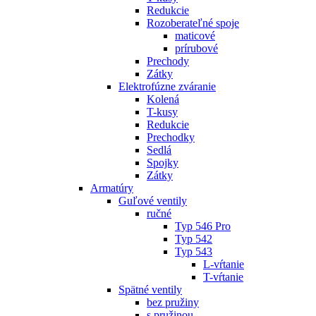
Redukcie
Rozoberateľné spoje
maticové
prírubové
Prechody
Zátky
Elektrofúzne zváranie
Kolená
T-kusy
Redukcie
Prechodky
Sedlá
Spojky
Zátky
Armatúry
Guľové ventily
ručné
Typ 546 Pro
Typ 542
Typ 543
L-vŕtanie
T-vŕtanie
Spätné ventily
bez pružiny
s pružinou