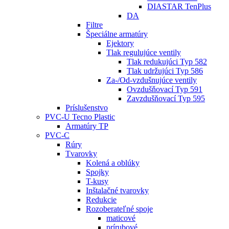
DIASTAR TenPlus
DA
Filtre
Špeciálne armatúry
Ejektory
Tlak regulujúce ventily
Tlak redukujúci Typ 582
Tlak udržujúci Typ 586
Za-/Od-vzdušnujúce ventily
Ovzdušňovací Typ 591
Zavzdušňovací Typ 595
Príslušenstvo
PVC-U Tecno Plastic
Armatúry TP
PVC-C
Rúry
Tvarovky
Kolená a oblúky
Spojky
T-kusy
Inštalačné tvarovky
Redukcie
Rozoberateľné spoje
maticové
prírubové