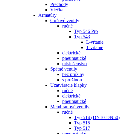
Prechody
Viečka
Armatúry
Guľové ventily
ručné
Typ 546 Pro
Typ 543
L-vŕtanie
T-vŕtanie
elektrické
pneumatické
príslušenstvo
Spätné ventily
bez pružiny
s pružinou
Uzatváracie klapky
ručné
elektrické
pneumatické
Membránové ventily
ručné
Typ 514 (DN10-DN50)
Typ 515
Typ 517
pneumatické