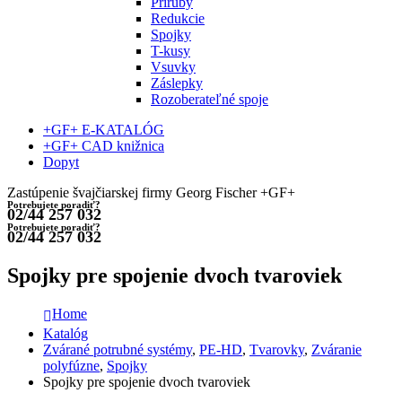
Príruby
Redukcie
Spojky
T-kusy
Vsuvky
Záslepky
Rozoberateľné spoje
+GF+ E-KATALÓG
+GF+ CAD knižnica
Dopyt
Zastúpenie švajčiarskej firmy Georg Fischer +GF+
Potrebujete poradiť?
02/44 257 032
Potrebujete poradiť?
02/44 257 032
Spojky pre spojenie dvoch tvaroviek
Home
Katalóg
Zvárané potrubné systémy
,
PE-HD
,
Tvarovky
,
Zváranie
polyfúzne
,
Spojky
Spojky pre spojenie dvoch tvaroviek