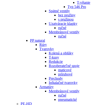
T-vŕtanie
Typ 546 Pro
Spätné ventily
bez pružiny
s pružinou
Uzatváracie klapky
ručné
Membránové ventily
ručné
PP natural
Rúry
Tvarovky
Kolená a oblúky
T-kusy
Redukcie
Rozoberateľné spoje
maticové
prírubové
Prechody
Inštalačné tvarovky
Armatúry
Membránové ventily
ručné
pneumatické
PE-HD