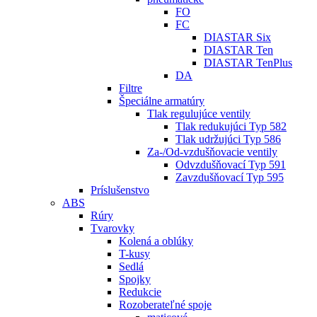
FO
FC
DIASTAR Six
DIASTAR Ten
DIASTAR TenPlus
DA
Filtre
Špeciálne armatúry
Tlak regulujúce ventily
Tlak redukujúci Typ 582
Tlak udržujúci Typ 586
Za-/Od-vzdušňovacie ventily
Odvzdušňovací Typ 591
Zavzdušňovací Typ 595
Príslušenstvo
ABS
Rúry
Tvarovky
Kolená a oblúky
T-kusy
Sedlá
Spojky
Redukcie
Rozoberateľné spoje