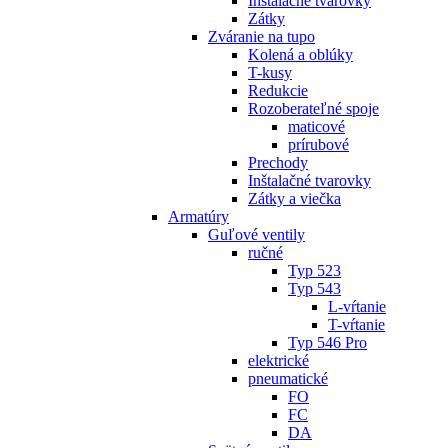
Inštalačné tvarovky
Zátky
Zváranie na tupo
Kolená a oblúky
T-kusy
Redukcie
Rozoberateľné spoje
maticové
prírubové
Prechody
Inštalačné tvarovky
Zátky a viečka
Armatúry
Guľové ventily
ručné
Typ 523
Typ 543
L-vŕtanie
T-vŕtanie
Typ 546 Pro
elektrické
pneumatické
FO
FC
DA