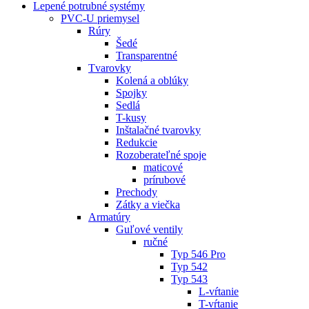
Lepené potrubné systémy
PVC-U priemysel
Rúry
Šedé
Transparentné
Tvarovky
Kolená a oblúky
Spojky
Sedlá
T-kusy
Inštalačné tvarovky
Redukcie
Rozoberateľné spoje
maticové
prírubové
Prechody
Zátky a viečka
Armatúry
Guľové ventily
ručné
Typ 546 Pro
Typ 542
Typ 543
L-vŕtanie
T-vŕtanie