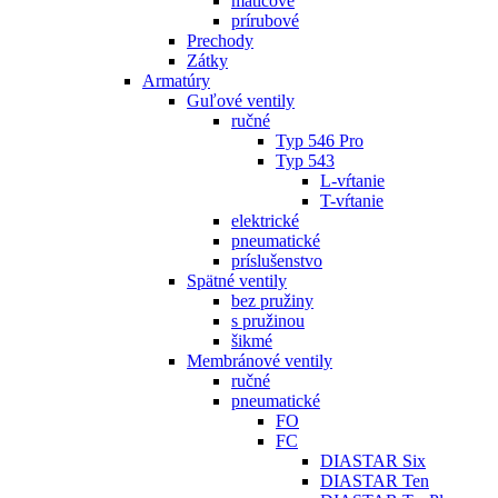
maticové
prírubové
Prechody
Zátky
Armatúry
Guľové ventily
ručné
Typ 546 Pro
Typ 543
L-vŕtanie
T-vŕtanie
elektrické
pneumatické
príslušenstvo
Spätné ventily
bez pružiny
s pružinou
šikmé
Membránové ventily
ručné
pneumatické
FO
FC
DIASTAR Six
DIASTAR Ten