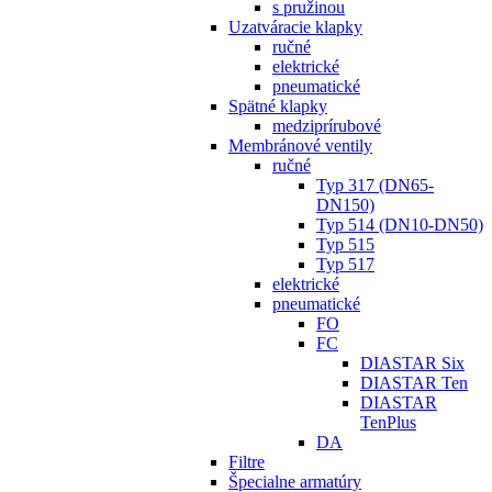
s pružinou
Uzatváracie klapky
ručné
elektrické
pneumatické
Spätné klapky
medziprírubové
Membránové ventily
ručné
Typ 317 (DN65-
DN150)
Typ 514 (DN10-DN50)
Typ 515
Typ 517
elektrické
pneumatické
FO
FC
DIASTAR Six
DIASTAR Ten
DIASTAR
TenPlus
DA
Filtre
Špecialne armatúry