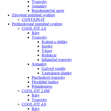
Tvarovky
Armatúry
Rozoberateľné spoje
Zdvojené potrubné systémy
CONTAIN-IT
Predizolované potrubné systémy
COOL-FIT 2.0
Rúry
Tvarovky
Kolená a oblúky
Spojky
T-kusy
Redukcie
Inštalačné tvarovky
Armatúry
Guľové ventily
Uzatváracie klapky
Prechodové tvarovky
Flexibilné hadice
Príslušenstvo
COOL-FIT 2.0M
Rúry
Tvarovky
COOL-FIT 4.0
Rúry