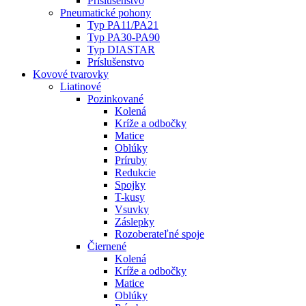
Príslušenstvo
Pneumatické pohony
Typ PA11/PA21
Typ PA30-PA90
Typ DIASTAR
Príslušenstvo
Kovové tvarovky
Liatinové
Pozinkované
Kolená
Kríže a odbočky
Matice
Oblúky
Príruby
Redukcie
Spojky
T-kusy
Vsuvky
Záslepky
Rozoberateľné spoje
Čiernené
Kolená
Kríže a odbočky
Matice
Oblúky