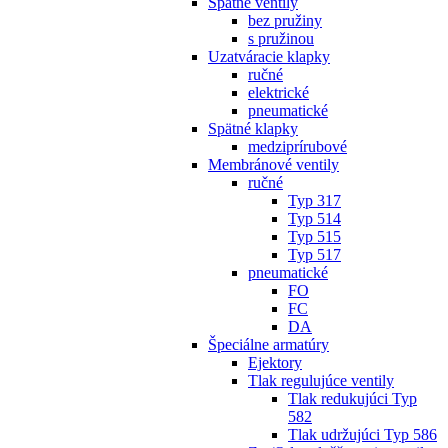
Spätné ventily
bez pružiny
s pružinou
Uzatváracie klapky
ručné
elektrické
pneumatické
Spätné klapky
medziprírubové
Membránové ventily
ručné
Typ 317
Typ 514
Typ 515
Typ 517
pneumatické
FO
FC
DA
Špeciálne armatúry
Ejektory
Tlak regulujúce ventily
Tlak redukujúci Typ
582
Tlak udržujúci Typ 586