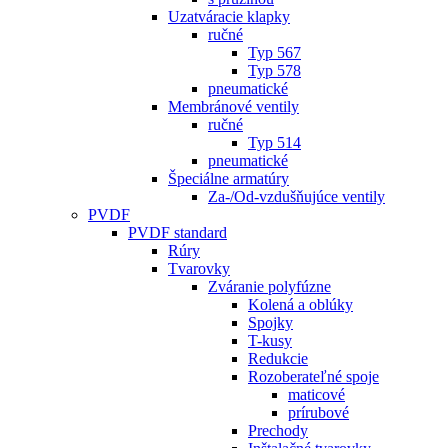
Uzatváracie klapky
ručné
Typ 567
Typ 578
pneumatické
Membránové ventily
ručné
Typ 514
pneumatické
Špeciálne armatúry
Za-/Od-vzdušňujúce ventily
PVDF
PVDF standard
Rúry
Tvarovky
Zváranie polyfúzne
Kolená a oblúky
Spojky
T-kusy
Redukcie
Rozoberateľné spoje
maticové
prírubové
Prechody