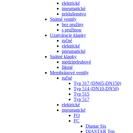
elektrické
pneumatické
príslušenstvo
Spätné ventily
bez pružiny
s pružinou
Uzatváracie klapky
ručné
elektrické
pneumatické
Spätné klapky
medziprírubové
šikmé
Membránové ventily
ručné
Typ 317 (DN65-DN150)
Typ 514 (DN10-DN50)
Typ 515
Typ 517
elektrické
pneumatické
FO
FC
Diastar Six
DIASTAR Ten