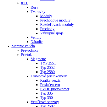
iFIT
Rúry
Tvarovky
Moduly
Prechodové moduly
Rozdeľovacie moduly
Prechody
Výstupné spoje
Ventily
Náradie
Meranie veličín
Prevodníky
Prietok
Magmetre
TYP 2551
Typ 2552
Typ 2580
Trubicové prietokomery
Krátka verzia
Príslušenstvo
PVDF prietokomer
Typ 335
Typ 350
Vrtuľkové senzory
Typ 2507