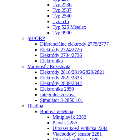
Typ 2536
Typ 2537
Typ 2540
Typ 515
Typ 525 Metalex
Typ 9900
pH/ORP
Diferenciálne elektródy 2775/2777
Elektródy 2724/2726
Elektródy 2734/2736
Elektronika
Vodivosť / Rezistivita
Elektródy 2818/2819/2820/2821
Elektródy 2822/2823
Elektródy 2839/2842
Elektronika 2850
Integrálna zostava
Simulátor 3-2850.101
Hladina
Bodová detekcia
Miniplavák 2282
Plavák 2285
Ultrazvuková vidlička 2284
Viacbodový senzor 2281
Vibračná vidlička 2280