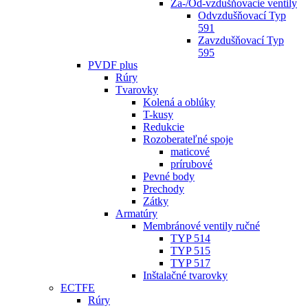
Za-/Od-vzdušňovacie ventily
Odvzdušňovací Typ
591
Zavzdušňovací Typ
595
PVDF plus
Rúry
Tvarovky
Kolená a oblúky
T-kusy
Redukcie
Rozoberateľné spoje
maticové
prírubové
Pevné body
Prechody
Zátky
Armatúry
Membránové ventily ručné
TYP 514
TYP 515
TYP 517
Inštalačné tvarovky
ECTFE
Rúry