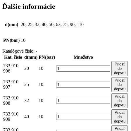
Ďalšie informácie
d(mm)
20, 25, 32, 40, 50, 63, 75, 90, 110
PN(bar)
10
Katalógové číslo:
-
Kat. číslo
d(mm)
PN(bar)
Množstvo
Pridať
733 910
20
10
do
906
dopytu
Pridať
733 910
25
10
do
907
dopytu
Pridať
733 910
32
10
do
908
dopytu
Pridať
733 910
40
10
do
909
dopytu
Pridať
733 910