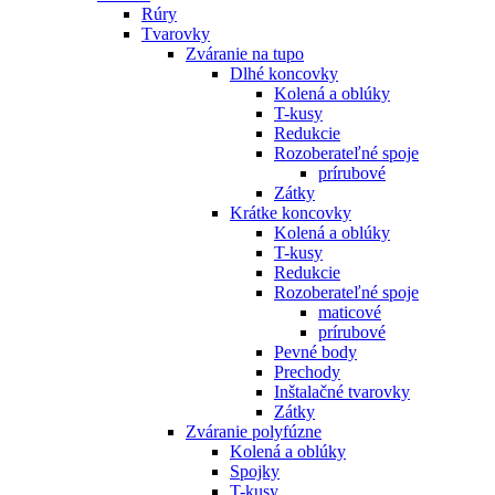
Rúry
Tvarovky
Zváranie na tupo
Dlhé koncovky
Kolená a oblúky
T-kusy
Redukcie
Rozoberateľné spoje
prírubové
Zátky
Krátke koncovky
Kolená a oblúky
T-kusy
Redukcie
Rozoberateľné spoje
maticové
prírubové
Pevné body
Prechody
Inštalačné tvarovky
Zátky
Zváranie polyfúzne
Kolená a oblúky
Spojky
T-kusy