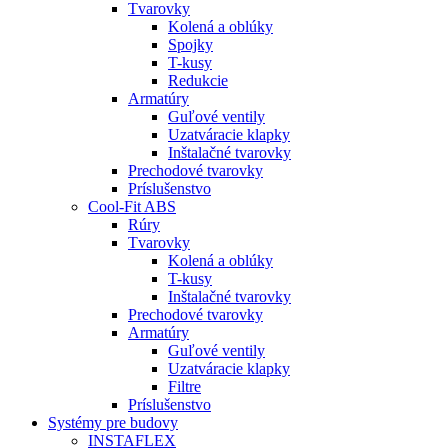
Tvarovky
Kolená a oblúky
Spojky
T-kusy
Redukcie
Armatúry
Guľové ventily
Uzatváracie klapky
Inštalačné tvarovky
Prechodové tvarovky
Príslušenstvo
Cool-Fit ABS
Rúry
Tvarovky
Kolená a oblúky
T-kusy
Inštalačné tvarovky
Prechodové tvarovky
Armatúry
Guľové ventily
Uzatváracie klapky
Filtre
Príslušenstvo
Systémy pre budovy
INSTAFLEX