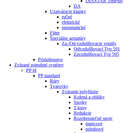
DIASTAR TenPlus
DA
Uzatváracie klapky
ručné
elektrické
pneumatické
Filtre
Špeciálne armatúry
Za-/Od-vzdušňovacie ventily
Odvzdušňovací Typ 591
Zavzdušňovací Typ 595
Príslušenstvo
Zvárané potrubné systémy
PP-H
PP standard
Rúry
Tvarovky
Zváranie polyfúzne
Kolená a oblúky
Spojky
T-kusy
Redukcie
Rozoberateľné spoje
maticové
prírubové