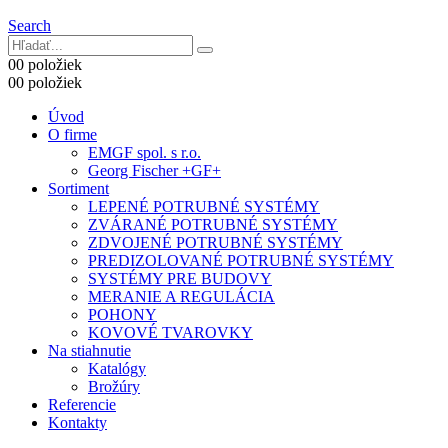
Search
0
0 položiek
0
0 položiek
Úvod
O firme
EMGF spol. s r.o.
Georg Fischer +GF+
Sortiment
LEPENÉ POTRUBNÉ SYSTÉMY
ZVÁRANÉ POTRUBNÉ SYSTÉMY
ZDVOJENÉ POTRUBNÉ SYSTÉMY
PREDIZOLOVANÉ POTRUBNÉ SYSTÉMY
SYSTÉMY PRE BUDOVY
MERANIE A REGULÁCIA
POHONY
KOVOVÉ TVAROVKY
Na stiahnutie
Katalógy
Brožúry
Referencie
Kontakty