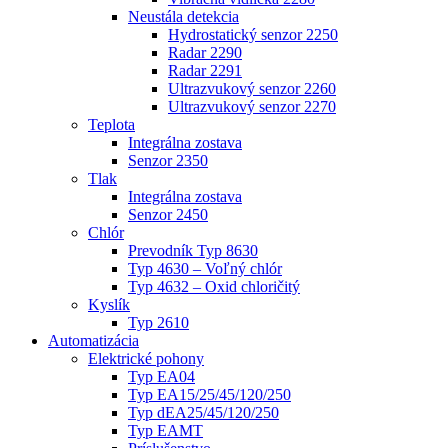
Neustála detekcia
Hydrostatický senzor 2250
Radar 2290
Radar 2291
Ultrazvukový senzor 2260
Ultrazvukový senzor 2270
Teplota
Integrálna zostava
Senzor 2350
Tlak
Integrálna zostava
Senzor 2450
Chlór
Prevodník Typ 8630
Typ 4630 – Voľný chlór
Typ 4632 – Oxid chloričitý
Kyslík
Typ 2610
Automatizácia
Elektrické pohony
Typ EA04
Typ EA15/25/45/120/250
Typ dEA25/45/120/250
Typ EAMT