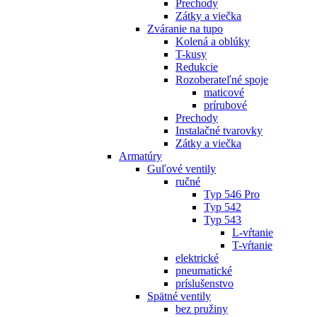
Prechody
Zátky a viečka
Zváranie na tupo
Kolená a oblúky
T-kusy
Redukcie
Rozoberateľné spoje
maticové
prírubové
Prechody
Instalačné tvarovky
Zátky a viečka
Armatúry
Guľové ventily
ručné
Typ 546 Pro
Typ 542
Typ 543
L-vŕtanie
T-vŕtanie
elektrické
pneumatické
príslušenstvo
Spätné ventily
bez pružiny