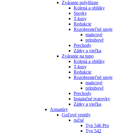
Zváranie polyfúzne
Kolená a oblúky
Spojky
T-kusy
Redukcie
Rozoberateľné spoje
maticové
prírubové
Prechody
Zátky a viečka
Zváranie na tupo
Kolená a oblúky
T-kusy
Redukcie
Rozoberateľné spoje
maticové
prírubové
Prechody
Instalačné tvarovky
Zátky a viečka
Armatúry
Guľové ventily
ručné
Typ 546 Pro
Typ 542