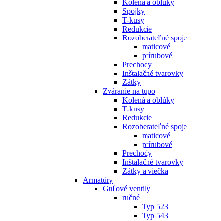
Kolená a oblúky
Spojky
T-kusy
Redukcie
Rozoberateľné spoje
maticové
prírubové
Prechody
Inštalačné tvarovky
Zátky
Zváranie na tupo
Kolená a oblúky
T-kusy
Redukcie
Rozoberateľné spoje
maticové
prírubové
Prechody
Inštalačné tvarovky
Zátky a viečka
Armatúry
Guľové ventily
ručné
Typ 523
Typ 543