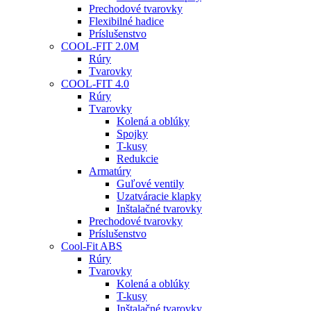
Prechodové tvarovky
Flexibilné hadice
Príslušenstvo
COOL-FIT 2.0M
Rúry
Tvarovky
COOL-FIT 4.0
Rúry
Tvarovky
Kolená a oblúky
Spojky
T-kusy
Redukcie
Armatúry
Guľové ventily
Uzatváracie klapky
Inštalačné tvarovky
Prechodové tvarovky
Príslušenstvo
Cool-Fit ABS
Rúry
Tvarovky
Kolená a oblúky
T-kusy
Inštalačné tvarovky