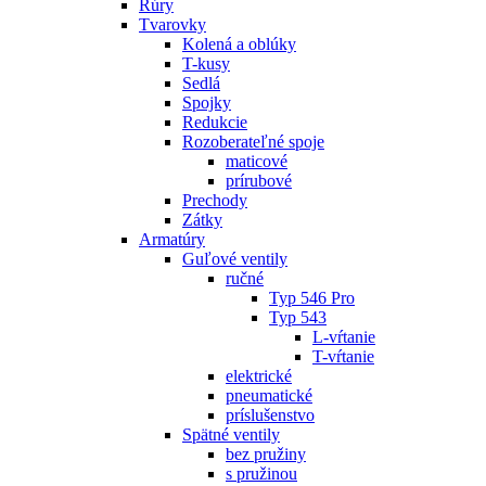
Rúry
Tvarovky
Kolená a oblúky
T-kusy
Sedlá
Spojky
Redukcie
Rozoberateľné spoje
maticové
prírubové
Prechody
Zátky
Armatúry
Guľové ventily
ručné
Typ 546 Pro
Typ 543
L-vŕtanie
T-vŕtanie
elektrické
pneumatické
príslušenstvo
Spätné ventily
bez pružiny
s pružinou