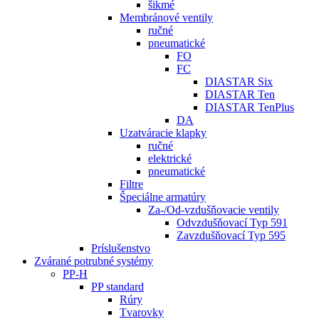
šikmé
Membránové ventily
ručné
pneumatické
FO
FC
DIASTAR Six
DIASTAR Ten
DIASTAR TenPlus
DA
Uzatváracie klapky
ručné
elektrické
pneumatické
Filtre
Špeciálne armatúry
Za-/Od-vzdušňovacie ventily
Odvzdušňovací Typ 591
Zavzdušňovací Typ 595
Príslušenstvo
Zvárané potrubné systémy
PP-H
PP standard
Rúry
Tvarovky