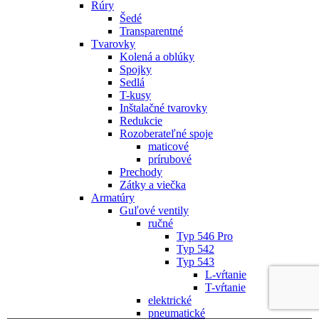
Rúry
Šedé
Transparentné
Tvarovky
Kolená a oblúky
Spojky
Sedlá
T-kusy
Inštalačné tvarovky
Redukcie
Rozoberateľné spoje
maticové
prírubové
Prechody
Zátky a viečka
Armatúry
Guľové ventily
ručné
Typ 546 Pro
Typ 542
Typ 543
L-vŕtanie
T-vŕtanie
elektrické
pneumatické