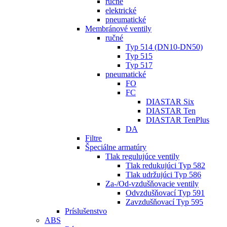
ručné
elektrické
pneumatické
Membránové ventily
ručné
Typ 514 (DN10-DN50)
Typ 515
Typ 517
pneumatické
FO
FC
DIASTAR Six
DIASTAR Ten
DIASTAR TenPlus
DA
Filtre
Špeciálne armatúry
Tlak regulujúce ventily
Tlak redukujúci Typ 582
Tlak udržujúci Typ 586
Za-/Od-vzdušňovacie ventily
Odvzdušňovací Typ 591
Zavzdušňovací Typ 595
Príslušenstvo
ABS