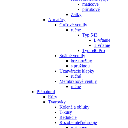
maticové
prírubové
Zátky
Armatúry
Guľové ventily
ručné
Typ 543
L-vŕtanie
T-vŕtanie
Typ 546 Pro
Spätné ventily
bez pružiny
s pružinou
Uzatváracie klapky
ručné
Membránové ventily
ručné
PP natural
Rúry
Tvarovky
Kolená a oblúky
T-kusy
Redukcie
Rozoberateľné spoje
maticové