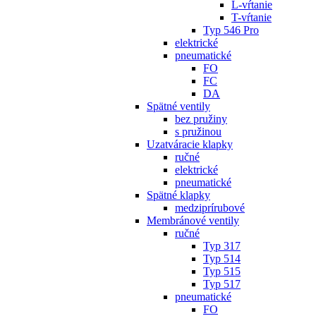
L-vŕtanie
T-vŕtanie
Typ 546 Pro
elektrické
pneumatické
FO
FC
DA
Spätné ventily
bez pružiny
s pružinou
Uzatváracie klapky
ručné
elektrické
pneumatické
Spätné klapky
medziprírubové
Membránové ventily
ručné
Typ 317
Typ 514
Typ 515
Typ 517
pneumatické
FO