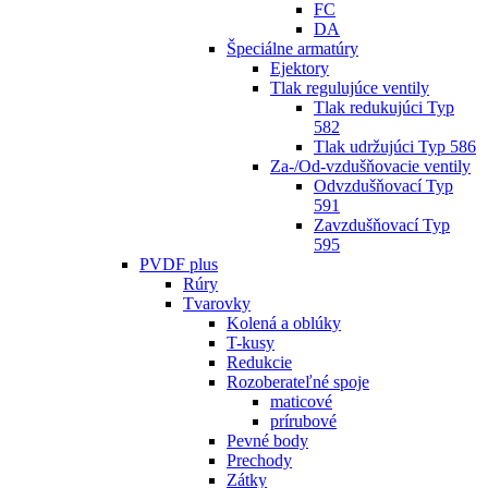
FC
DA
Špeciálne armatúry
Ejektory
Tlak regulujúce ventily
Tlak redukujúci Typ
582
Tlak udržujúci Typ 586
Za-/Od-vzdušňovacie ventily
Odvzdušňovací Typ
591
Zavzdušňovací Typ
595
PVDF plus
Rúry
Tvarovky
Kolená a oblúky
T-kusy
Redukcie
Rozoberateľné spoje
maticové
prírubové
Pevné body
Prechody
Zátky