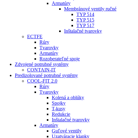
Armatúry
Membránové ventily ručné
TYP 514
TYP 515
TYP 517
Inštalačné tvarovky
ECTFE
Rúry
Tvarovky
Armatúry
Rozoberateľné spoje
Zdvojené potrubné systémy
CONTAIN-IT
Predizolované potrubné systémy
COOL-FIT 2.0
Rúry
Tvarovky
Kolená a oblúky
Spojky
T-kusy
Redukcie
Inštalačné tvarovky
Armatúry
Guľové ventily
Uzatváracie klapky