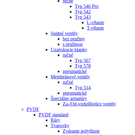
ručné
Typ 546 Pro
Typ 542
Typ 543
L-vŕtanie
T-vŕtanie
Spätné ventily
bez pružiny
s pružinou
Uzatváracie klapky
ručné
Typ 567
Typ 578
pneumatické
Membránové ventily
ručné
Typ 514
pneumatické
Špeciálne armatúry
Za-/Od-vzdušňujúce ventily
PVDF
PVDF standard
Rúry
Tvarovky
Zváranie polyfúzne