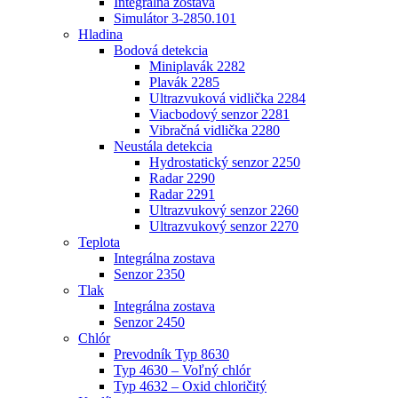
Integrálna zostava
Simulátor 3-2850.101
Hladina
Bodová detekcia
Miniplavák 2282
Plavák 2285
Ultrazvuková vidlička 2284
Viacbodový senzor 2281
Vibračná vidlička 2280
Neustála detekcia
Hydrostatický senzor 2250
Radar 2290
Radar 2291
Ultrazvukový senzor 2260
Ultrazvukový senzor 2270
Teplota
Integrálna zostava
Senzor 2350
Tlak
Integrálna zostava
Senzor 2450
Chlór
Prevodník Typ 8630
Typ 4630 – Voľný chlór
Typ 4632 – Oxid chloričitý