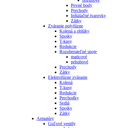
prírubové
Pevné body
Prechody
Inštalačné tvarovky
Zátky
Zváranie polyfúzne
Kolená a oblúky
Spojky
T-kusy
Redukcie
Rozoberateľné spoje
maticové
prírubové
Prechody
Zátky
Elektrofúzne zváranie
Kolená
T-kusy
Redukcie
Prechodky
Sedlá
Spojky
Zátky
Armatúry
Guľové ventily