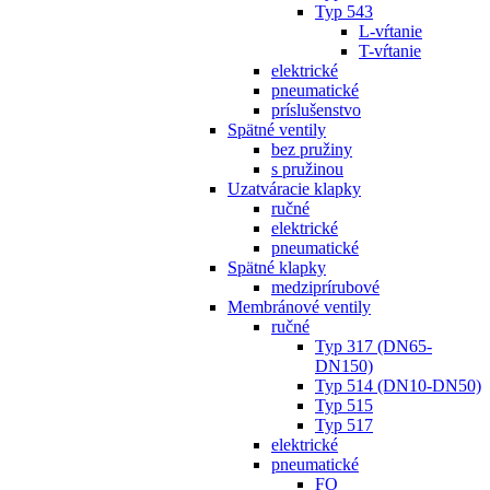
Typ 543
L-vŕtanie
T-vŕtanie
elektrické
pneumatické
príslušenstvo
Spätné ventily
bez pružiny
s pružinou
Uzatváracie klapky
ručné
elektrické
pneumatické
Spätné klapky
medziprírubové
Membránové ventily
ručné
Typ 317 (DN65-
DN150)
Typ 514 (DN10-DN50)
Typ 515
Typ 517
elektrické
pneumatické
FO