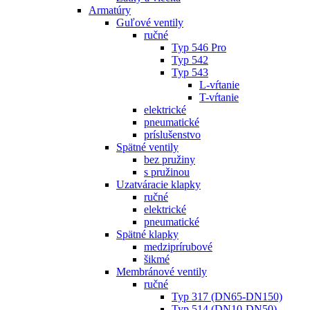
Armatúry
Guľové ventily
ručné
Typ 546 Pro
Typ 542
Typ 543
L-vŕtanie
T-vŕtanie
elektrické
pneumatické
príslušenstvo
Spätné ventily
bez pružiny
s pružinou
Uzatváracie klapky
ručné
elektrické
pneumatické
Spätné klapky
medziprírubové
šikmé
Membránové ventily
ručné
Typ 317 (DN65-DN150)
Typ 514 (DN10-DN50)