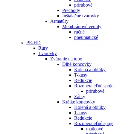
prírubové
Prechody
Inštalačné tvarovky
Armatúry
Membránové ventily
ručné
pneumatické
PE-HD
Rúry
Tvarovky
Zváranie na tupo
Dlhé koncovky
Kolená a oblúky
T-kusy
Redukcie
Rozoberateľné spoje
prírubové
Zátky
Krátke koncovky
Kolená a oblúky
T-kusy
Redukcie
Rozoberateľné spoje
maticové