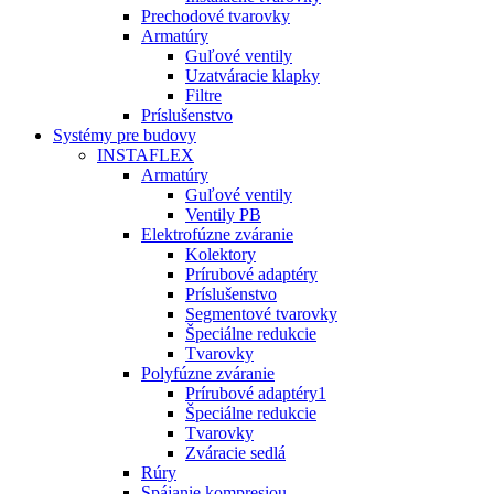
Prechodové tvarovky
Armatúry
Guľové ventily
Uzatváracie klapky
Filtre
Príslušenstvo
Systémy pre budovy
INSTAFLEX
Armatúry
Guľové ventily
Ventily PB
Elektrofúzne zváranie
Kolektory
Prírubové adaptéry
Príslušenstvo
Segmentové tvarovky
Špeciálne redukcie
Tvarovky
Polyfúzne zváranie
Prírubové adaptéry1
Špeciálne redukcie
Tvarovky
Zváracie sedlá
Rúry
Spájanie kompresiou