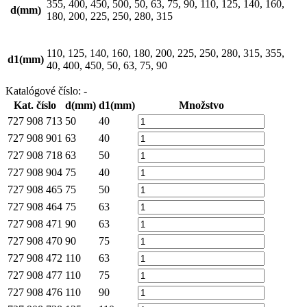
355, 400, 450, 500, 50, 63, 75, 90, 110, 125, 140, 160,
d(mm)
180, 200, 225, 250, 280, 315
110, 125, 140, 160, 180, 200, 225, 250, 280, 315, 355,
d1(mm)
40, 400, 450, 50, 63, 75, 90
Katalógové číslo:
-
Kat. číslo
d(mm)
d1(mm)
Množstvo
727 908 713
50
40
727 908 901
63
40
727 908 718
63
50
727 908 904
75
40
727 908 465
75
50
727 908 464
75
63
727 908 471
90
63
727 908 470
90
75
727 908 472
110
63
727 908 477
110
75
727 908 476
110
90