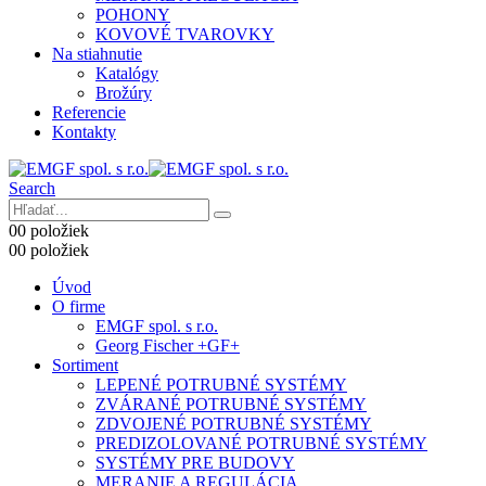
POHONY
KOVOVÉ TVAROVKY
Na stiahnutie
Katalógy
Brožúry
Referencie
Kontakty
Search
0
0 položiek
0
0 položiek
Úvod
O firme
EMGF spol. s r.o.
Georg Fischer +GF+
Sortiment
LEPENÉ POTRUBNÉ SYSTÉMY
ZVÁRANÉ POTRUBNÉ SYSTÉMY
ZDVOJENÉ POTRUBNÉ SYSTÉMY
PREDIZOLOVANÉ POTRUBNÉ SYSTÉMY
SYSTÉMY PRE BUDOVY
MERANIE A REGULÁCIA