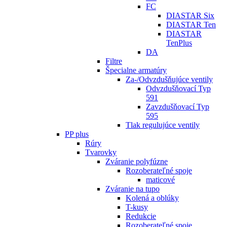
FC
DIASTAR Six
DIASTAR Ten
DIASTAR
TenPlus
DA
Filtre
Špecialne armatúry
Za-/Odvzdušňujúce ventily
Odvzdušňovací Typ
591
Zavzdušňovací Typ
595
Tlak regulujúce ventily
PP plus
Rúry
Tvarovky
Zváranie polyfúzne
Rozoberateľné spoje
maticové
Zváranie na tupo
Kolená a oblúky
T-kusy
Redukcie
Rozoberateľné spoje