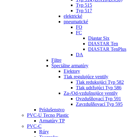
Typ 515
Typ 517
elektrické
pneumatické
FO
FC
Diastar Six
DIASTAR Ten
DIASTAR TenPlus
DA
Filtre
Špeciálne armatúry
Ejektory
Tlak regulujúce ventily
Tlak redukujúci Typ 582
Tlak udržujúci Typ 586
Za-/Od-vzdušnujúce ventily
Ovzdušňovací Typ 591
Zavzdušňovací Typ 595
Príslušenstvo
PVC-U Tecno Plastic
Armatúry TP
PVC-C
Rúry