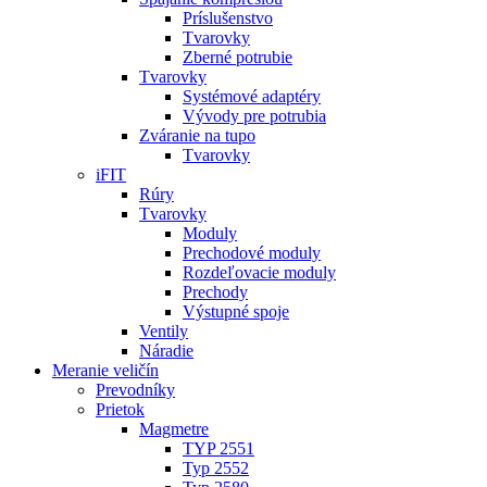
Príslušenstvo
Tvarovky
Zberné potrubie
Tvarovky
Systémové adaptéry
Vývody pre potrubia
Zváranie na tupo
Tvarovky
iFIT
Rúry
Tvarovky
Moduly
Prechodové moduly
Rozdeľovacie moduly
Prechody
Výstupné spoje
Ventily
Náradie
Meranie veličín
Prevodníky
Prietok
Magmetre
TYP 2551
Typ 2552