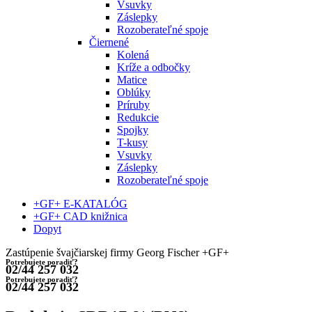
Vsuvky
Záslepky
Rozoberateľné spoje
Čiernené
Kolená
Kríže a odbočky
Matice
Oblúky
Príruby
Redukcie
Spojky
T-kusy
Vsuvky
Záslepky
Rozoberateľné spoje
+GF+ E-KATALÓG
+GF+ CAD knižnica
Dopyt
Zastúpenie švajčiarskej firmy Georg Fischer +GF+
Potrebujete poradiť?
02/44 257 032
Potrebujete poradiť?
02/44 257 032