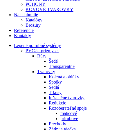
POHONY
KOVOVÉ TVAROVKY
Na stiahnutie
Katalógy
Brožúry
Referencie
Kontakty
Lepené potrubné systémy
PVC-U priemysel
Rúry
Šedé
Transparentné
Tvarovky
Kolená a oblúky
Spojky
Sedlá
T-kusy
Inštalačné tvarovky
Redukcie
Rozoberateľné spoje
maticové
prírubové
Prechody
Zátky a viečka