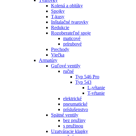
Tvarovky
Kolená a oblúky
Spojky
T-kusy
Inštalačné tvarovky
Redukcie
Rozoberateľné spoje
maticové
prírubové
Prechody
Viečka
Armatúry
Guľové ventily
ručné
Typ 546 Pro
Typ 543
L-vŕtanie
T-vŕtanie
elektrické
pneumatické
príslušenstvo
Spätné ventily
bez pružiny
s pružinou
Uzatváracie klapky