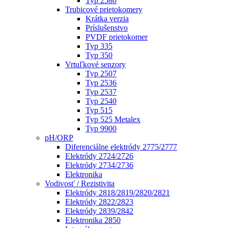
Typ 2580
Trubicové prietokomery
Krátka verzia
Príslušenstvo
PVDF prietokomer
Typ 335
Typ 350
Vrtuľkové senzory
Typ 2507
Typ 2536
Typ 2537
Typ 2540
Typ 515
Typ 525 Metalex
Typ 9900
pH/ORP
Diferenciálne elektródy 2775/2777
Elektródy 2724/2726
Elektródy 2734/2736
Elektronika
Vodivosť / Rezistivita
Elektródy 2818/2819/2820/2821
Elektródy 2822/2823
Elektródy 2839/2842
Elektronika 2850