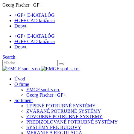
Georg Fischer +GF+
+GF+ E-KATALÓG
+GF+ CAD knižnica
Dopyt
+GF+ E-KATALÓG
+GF+ CAD knižnica
Dopyt
Search
Úvod
O firme
EMGF spol. s r.o.
Georg Fischer +GF+
Sortiment
LEPENÉ POTRUBNÉ SYSTÉMY
ZVÁRANÉ POTRUBNÉ SYSTÉMY
ZDVOJENÉ POTRUBNÉ SYSTÉMY
PREDIZOLOVANÉ POTRUBNÉ SYSTÉMY
SYSTÉMY PRE BUDOVY
MERANIE A REGULÁCIA