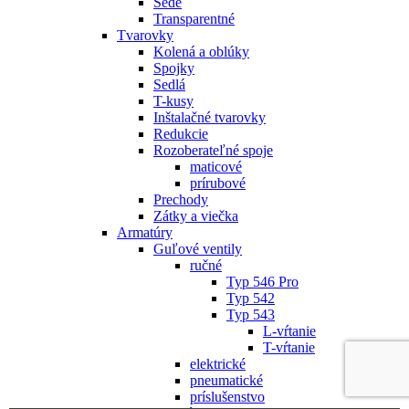
Šedé
Transparentné
Tvarovky
Kolená a oblúky
Spojky
Sedlá
T-kusy
Inštalačné tvarovky
Redukcie
Rozoberateľné spoje
maticové
prírubové
Prechody
Zátky a viečka
Armatúry
Guľové ventily
ručné
Typ 546 Pro
Typ 542
Typ 543
L-vŕtanie
T-vŕtanie
elektrické
pneumatické
príslušenstvo