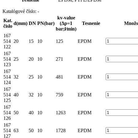
Katalógové číslo:
-
kv-value
Kat.
d(mm)
DN
PN(bar)
(Δp=1
Tesnenie
Množs
číslo
bar;l⁄min)
167
514
20
15
10
125
EPDM
122
167
514
25
20
10
271
EPDM
123
167
514
32
25
10
481
EPDM
124
167
514
40
32
10
759
EPDM
125
167
514
50
40
10
1263
EPDM
126
167
514
63
50
10
1728
EPDM
127