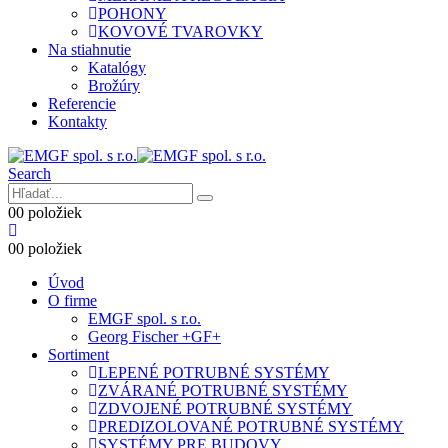
POHONY
KOVOVÉ TVAROVKY
Na stiahnutie
Katalógy
Brožúry
Referencie
Kontakty
Search
0
0 položiek
0
0 položiek
Úvod
O firme
EMGF spol. s r.o.
Georg Fischer +GF+
Sortiment
LEPENÉ POTRUBNÉ SYSTÉMY
ZVÁRANÉ POTRUBNÉ SYSTÉMY
ZDVOJENÉ POTRUBNÉ SYSTÉMY
PREDIZOLOVANÉ POTRUBNÉ SYSTÉMY
SYSTÉMY PRE BUDOVY