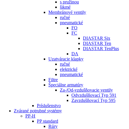
s pružinou
šikmé
Membránové ventily
ručné
pneumatické
FO
FC
DIASTAR Six
DIASTAR Ten
DIASTAR TenPlus
DA
Uzatváracie klapky
ručné
elektrické
pneumatické
Filtre
Špeciálne armatúry
Za-/Od-vzdušňovacie ventily
Odvzdušňovací Typ 591
Zavzdušňovací Typ 595
Príslušenstvo
Zvárané potrubné systémy
PP-H
PP standard
Rúry