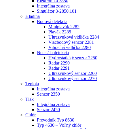
Elektronika 2850
Integrálna zostava
Simulátor 3-2850.101
Hladina
Bodová detekcia
Miniplavák 2282
Plavák 2285
Ultrazvuková vidlička 2284
Viacbodový senzor 2281
Vibračná vidlička 2280
Neustála detekcia
Hydrostatický senzor 2250
Radar 2290
Radar 2291
Ultrazvukový senzor 2260
Ultrazvukový senzor 2270
Teplota
Integrálna zostava
Senzor 2350
Tlak
Integrálna zostava
Senzor 2450
Chlór
Prevodník Typ 8630
Typ 4630 – Voľný chlór