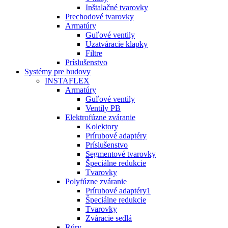
Inštalačné tvarovky
Prechodové tvarovky
Armatúry
Guľové ventily
Uzatváracie klapky
Filtre
Príslušenstvo
Systémy pre budovy
INSTAFLEX
Armatúry
Guľové ventily
Ventily PB
Elektrofúzne zváranie
Kolektory
Prírubové adaptéry
Príslušenstvo
Segmentové tvarovky
Špeciálne redukcie
Tvarovky
Polyfúzne zváranie
Prírubové adaptéry1
Špeciálne redukcie
Tvarovky
Zváracie sedlá
Rúry