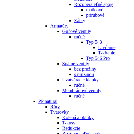
Rozoberateľné spoje
maticové
prírubové
Zátky
Armatúry
Guľové ventily
ručné
Typ 543
L-vŕtanie
T-vŕtanie
Typ 546 Pro
Spätné ventily
bez pružiny
s pružinou
Uzatváracie klapky
ručné
Membránové ventily
ručné
PP natural
Rúry
Tvarovky
Kolená a oblúky
T-kusy
Redukcie
Rozoberateľné spoje