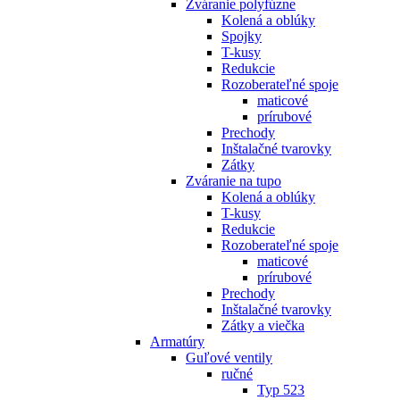
Zváranie polyfúzne
Kolená a oblúky
Spojky
T-kusy
Redukcie
Rozoberateľné spoje
maticové
prírubové
Prechody
Inštalačné tvarovky
Zátky
Zváranie na tupo
Kolená a oblúky
T-kusy
Redukcie
Rozoberateľné spoje
maticové
prírubové
Prechody
Inštalačné tvarovky
Zátky a viečka
Armatúry
Guľové ventily
ručné
Typ 523