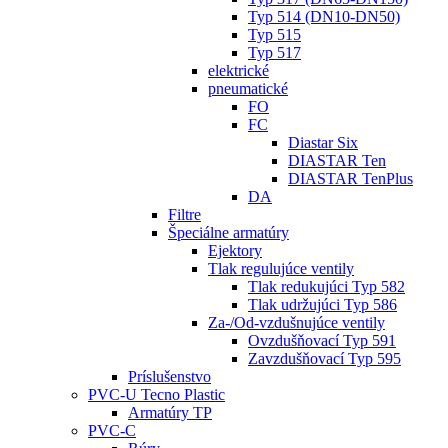
Typ 514 (DN10-DN50)
Typ 515
Typ 517
elektrické
pneumatické
FO
FC
Diastar Six
DIASTAR Ten
DIASTAR TenPlus
DA
Filtre
Špeciálne armatúry
Ejektory
Tlak regulujúce ventily
Tlak redukujúci Typ 582
Tlak udržujúci Typ 586
Za-/Od-vzdušnujúce ventily
Ovzdušňovací Typ 591
Zavzdušňovací Typ 595
Príslušenstvo
PVC-U Tecno Plastic
Armatúry TP
PVC-C