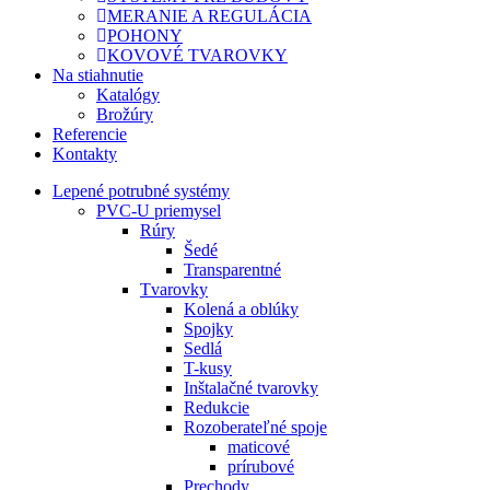
MERANIE A REGULÁCIA
POHONY
KOVOVÉ TVAROVKY
Na stiahnutie
Katalógy
Brožúry
Referencie
Kontakty
Lepené potrubné systémy
PVC-U priemysel
Rúry
Šedé
Transparentné
Tvarovky
Kolená a oblúky
Spojky
Sedlá
T-kusy
Inštalačné tvarovky
Redukcie
Rozoberateľné spoje
maticové
prírubové
Prechody