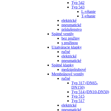
Typ 542
Typ 543
L-vŕtanie
T-vŕtanie
elektrické
pneumatické
príslušenstvo
Spätné ventily
bez pružiny
s pružinou
Uzatváracie klapky
ručné
elektrické
pneumatické
Spätné klapky
medziprírubové
Membránové ventily
ručné
Typ 317 (DN65-
DN150)
Typ 514 (DN10-DN50)
Typ 515
Typ 517
elektrické
pneumatické