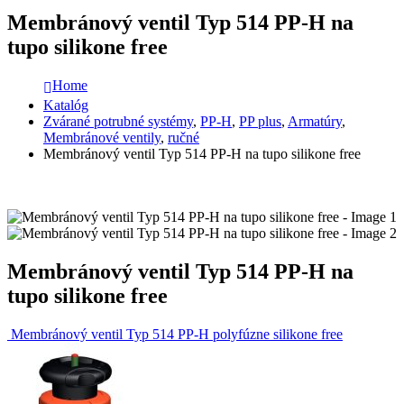
Membránový ventil Typ 514 PP-H na
tupo silikone free
Home
Katalóg
Zvárané potrubné systémy
,
PP-H
,
PP plus
,
Armatúry
,
Membránové ventily
,
ručné
Membránový ventil Typ 514 PP-H na tupo silikone free
Membránový ventil Typ 514 PP-H na
tupo silikone free
Membránový ventil Typ 514 PP-H polyfúzne silikone free