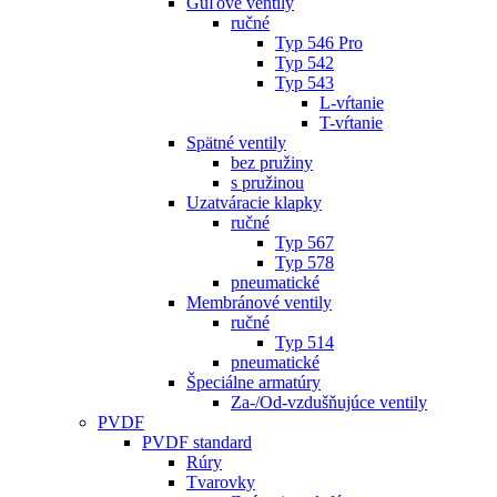
Guľové ventily
ručné
Typ 546 Pro
Typ 542
Typ 543
L-vŕtanie
T-vŕtanie
Spätné ventily
bez pružiny
s pružinou
Uzatváracie klapky
ručné
Typ 567
Typ 578
pneumatické
Membránové ventily
ručné
Typ 514
pneumatické
Špeciálne armatúry
Za-/Od-vzdušňujúce ventily
PVDF
PVDF standard
Rúry
Tvarovky