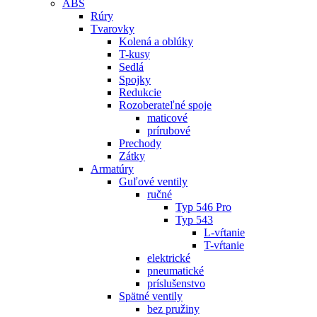
ABS
Rúry
Tvarovky
Kolená a oblúky
T-kusy
Sedlá
Spojky
Redukcie
Rozoberateľné spoje
maticové
prírubové
Prechody
Zátky
Armatúry
Guľové ventily
ručné
Typ 546 Pro
Typ 543
L-vŕtanie
T-vŕtanie
elektrické
pneumatické
príslušenstvo
Spätné ventily
bez pružiny