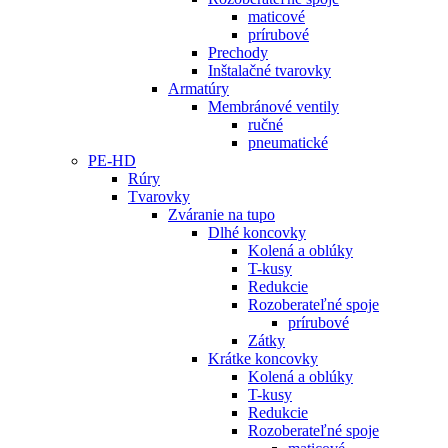
maticové
prírubové
Prechody
Inštalačné tvarovky
Armatúry
Membránové ventily
ručné
pneumatické
PE-HD
Rúry
Tvarovky
Zváranie na tupo
Dlhé koncovky
Kolená a oblúky
T-kusy
Redukcie
Rozoberateľné spoje
prírubové
Zátky
Krátke koncovky
Kolená a oblúky
T-kusy
Redukcie
Rozoberateľné spoje