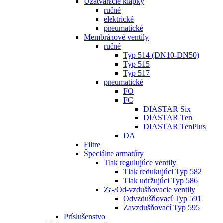
Uzatváracie klapky
ručné
elektrické
pneumatické
Membránové ventily
ručné
Typ 514 (DN10-DN50)
Typ 515
Typ 517
pneumatické
FO
FC
DIASTAR Six
DIASTAR Ten
DIASTAR TenPlus
DA
Filtre
Špeciálne armatúry
Tlak regulujúce ventily
Tlak redukujúci Typ 582
Tlak udržujúci Typ 586
Za-/Od-vzdušňovacie ventily
Odvzdušňovací Typ 591
Zavzdušňovací Typ 595
Príslušenstvo