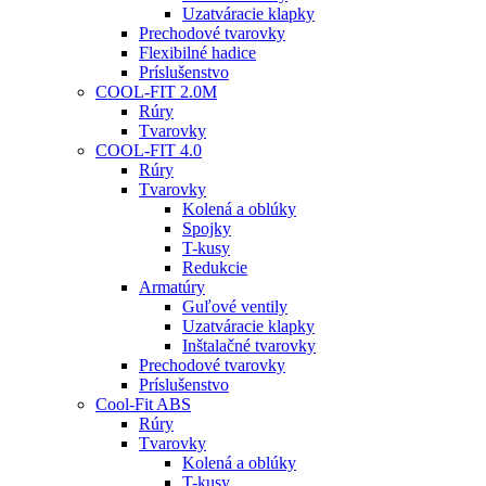
Uzatváracie klapky
Prechodové tvarovky
Flexibilné hadice
Príslušenstvo
COOL-FIT 2.0M
Rúry
Tvarovky
COOL-FIT 4.0
Rúry
Tvarovky
Kolená a oblúky
Spojky
T-kusy
Redukcie
Armatúry
Guľové ventily
Uzatváracie klapky
Inštalačné tvarovky
Prechodové tvarovky
Príslušenstvo
Cool-Fit ABS
Rúry
Tvarovky
Kolená a oblúky
T-kusy