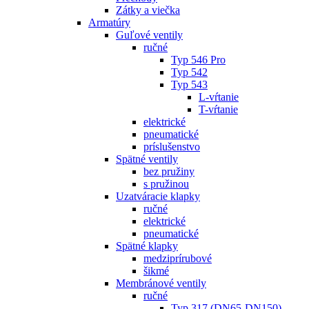
Zátky a viečka
Armatúry
Guľové ventily
ručné
Typ 546 Pro
Typ 542
Typ 543
L-vŕtanie
T-vŕtanie
elektrické
pneumatické
príslušenstvo
Spätné ventily
bez pružiny
s pružinou
Uzatváracie klapky
ručné
elektrické
pneumatické
Spätné klapky
medziprírubové
šikmé
Membránové ventily
ručné
Typ 317 (DN65-DN150)