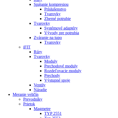
Spájanie kompresiou
Príslušenstvo
Tvarovky
Zberné potrubie
Tvarovky
Systémové adaptéry
Vývody pre potrubia
Zváranie na tupo
Tvarovky
iFIT
Rúry
Tvarovky
Moduly
Prechodové moduly
Rozdeľovacie moduly
Prechody
Výstupné spoje
Ventily
Náradie
Meranie veličín
Prevodníky
Prietok
Magmetre
TYP 2551