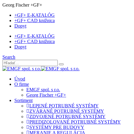
Georg Fischer +GF+
+GF+ E-KATALÓG
+GF+ CAD knižnica
Dopyt
+GF+ E-KATALÓG
+GF+ CAD knižnica
Dopyt
Search
Úvod
O firme
EMGF spol. s r.o.
Georg Fischer +GF+
Sortiment
LEPENÉ POTRUBNÉ SYSTÉMY
ZVÁRANÉ POTRUBNÉ SYSTÉMY
ZDVOJENÉ POTRUBNÉ SYSTÉMY
PREDIZOLOVANÉ POTRUBNÉ SYSTÉMY
SYSTÉMY PRE BUDOVY
MERANIE A REGULÁCIA