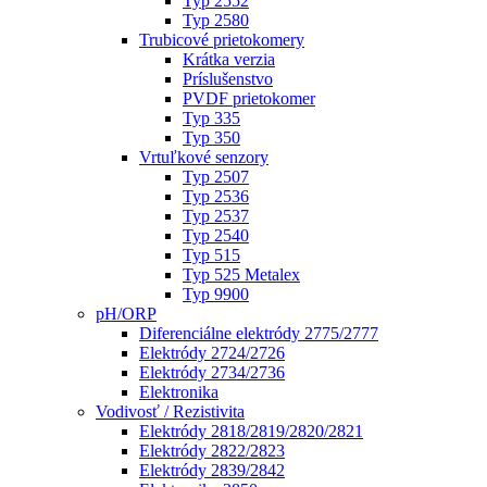
Typ 2552
Typ 2580
Trubicové prietokomery
Krátka verzia
Príslušenstvo
PVDF prietokomer
Typ 335
Typ 350
Vrtuľkové senzory
Typ 2507
Typ 2536
Typ 2537
Typ 2540
Typ 515
Typ 525 Metalex
Typ 9900
pH/ORP
Diferenciálne elektródy 2775/2777
Elektródy 2724/2726
Elektródy 2734/2736
Elektronika
Vodivosť / Rezistivita
Elektródy 2818/2819/2820/2821
Elektródy 2822/2823
Elektródy 2839/2842