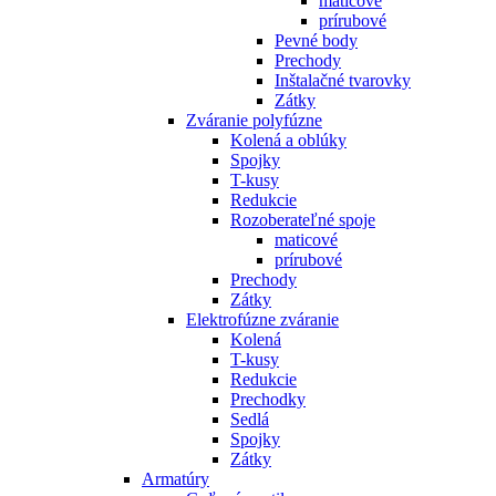
maticové
prírubové
Pevné body
Prechody
Inštalačné tvarovky
Zátky
Zváranie polyfúzne
Kolená a oblúky
Spojky
T-kusy
Redukcie
Rozoberateľné spoje
maticové
prírubové
Prechody
Zátky
Elektrofúzne zváranie
Kolená
T-kusy
Redukcie
Prechodky
Sedlá
Spojky
Zátky
Armatúry