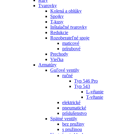
Rúry
Tvarovky
Kolená a oblúky
Spojky
T-kusy
Inštalačné tvarovky
Redukcie
Rozoberateľné spoje
maticové
prírubové
Prechody
Viečka
Armatúry
Guľové ventily
ručné
Typ 546 Pro
Typ 543
L-vŕtanie
T-vŕtanie
elektrické
pneumatické
príslušenstvo
Spätné ventily
bez pružiny
s pružinou