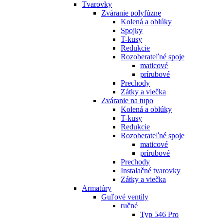
Tvarovky
Zváranie polyfúzne
Kolená a oblúky
Spojky
T-kusy
Redukcie
Rozoberateľné spoje
maticové
prírubové
Prechody
Zátky a viečka
Zváranie na tupo
Kolená a oblúky
T-kusy
Redukcie
Rozoberateľné spoje
maticové
prírubové
Prechody
Instalačné tvarovky
Zátky a viečka
Armatúry
Guľové ventily
ručné
Typ 546 Pro