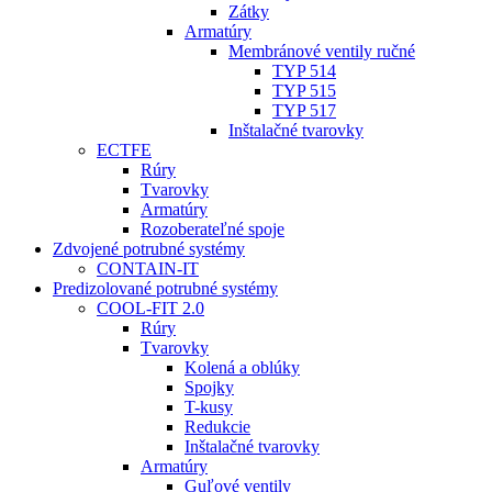
Zátky
Armatúry
Membránové ventily ručné
TYP 514
TYP 515
TYP 517
Inštalačné tvarovky
ECTFE
Rúry
Tvarovky
Armatúry
Rozoberateľné spoje
Zdvojené potrubné systémy
CONTAIN-IT
Predizolované potrubné systémy
COOL-FIT 2.0
Rúry
Tvarovky
Kolená a oblúky
Spojky
T-kusy
Redukcie
Inštalačné tvarovky
Armatúry
Guľové ventily