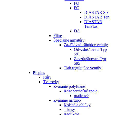
FO
FC
DIASTAR Six
DIASTAR Ten
DIASTAR
TenPlus
DA
Filtre
Špecialne armatúry
Za-/Odvzdušňujúce ventily
Odvzdušňovací Typ
591
Zavzdušňovací Typ
595
Tlak regulujúce ventily
PP plus
Rúry
Tvarovky
Zváranie polyfúzne
Rozoberateľné spoje
maticové
Zváranie na tupo
Kolená a oblúky
T-kusy
Redukcie