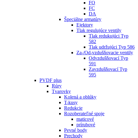
FO
FC
DA
Špeciálne armatúry
Ejektory
Tlak regulujúce ventily
Tlak redukujúci Typ
582
Tlak udržujúci Typ 586
Za-/Od-vzdušňovacie ventily
Odvzdušňovací Typ
591
Zavzdušňovací Typ
595
PVDF plus
Rúry
Tvarovky
Kolená a oblúky
T-kusy
Redukcie
Rozoberateľné spoje
maticové
prírubové
Pevné body
Prechody