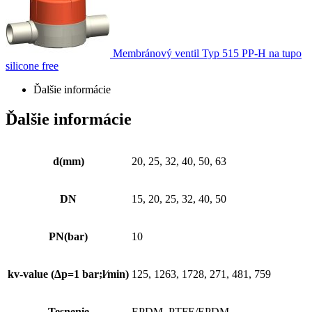
Membránový ventil Typ 515 PP-H na tupo
silicone free
Ďalšie informácie
Ďalšie informácie
d(mm)
20, 25, 32, 40, 50, 63
DN
15, 20, 25, 32, 40, 50
PN(bar)
10
kv-value (Δp=1 bar;l⁄min)
125, 1263, 1728, 271, 481, 759
Tesnenie
EPDM, PTFE/EPDM