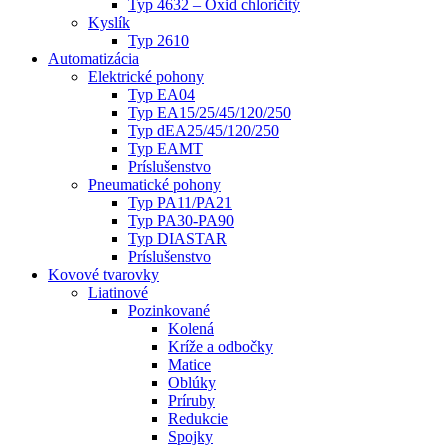
Typ 4632 – Oxid chloričitý
Kyslík
Typ 2610
Automatizácia
Elektrické pohony
Typ EA04
Typ EA15/25/45/120/250
Typ dEA25/45/120/250
Typ EAMT
Príslušenstvo
Pneumatické pohony
Typ PA11/PA21
Typ PA30-PA90
Typ DIASTAR
Príslušenstvo
Kovové tvarovky
Liatinové
Pozinkované
Kolená
Kríže a odbočky
Matice
Oblúky
Príruby
Redukcie
Spojky