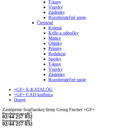
T-kusy
Vsuvky
Záslepky
Rozoberateľné spoje
Čiernené
Kolená
Kríže a odbočky
Matice
Oblúky
Príruby
Redukcie
Spojky
T-kusy
Vsuvky
Záslepky
Rozoberateľné spoje
+GF+ E-KATALÓG
+GF+ CAD knižnica
Dopyt
Zastúpenie švajčiarskej firmy Georg Fischer +GF+
Potrebujete poradiť?
02/44 257 032
Potrebujete poradiť?
02/44 257 032