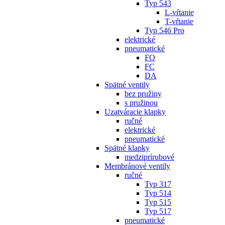
Typ 543
L-vŕtanie
T-vŕtanie
Typ 546 Pro
elektrické
pneumatické
FO
FC
DA
Spätné ventily
bez pružiny
s pružinou
Uzatváracie klapky
ručné
elektrické
pneumatické
Spätné klapky
medziprírubové
Membránové ventily
ručné
Typ 317
Typ 514
Typ 515
Typ 517
pneumatické