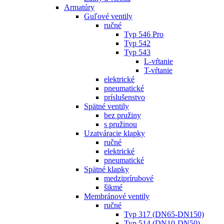
Armatúry
Guľové ventily
ručné
Typ 546 Pro
Typ 542
Typ 543
L-vŕtanie
T-vŕtanie
elektrické
pneumatické
príslušenstvo
Spätné ventily
bez pružiny
s pružinou
Uzatváracie klapky
ručné
elektrické
pneumatické
Spätné klapky
medziprírubové
šikmé
Membránové ventily
ručné
Typ 317 (DN65-DN150)
Typ 514 (DN10-DN50)