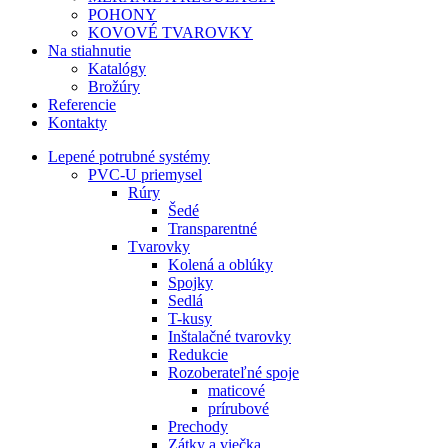
POHONY
KOVOVÉ TVAROVKY
Na stiahnutie
Katalógy
Brožúry
Referencie
Kontakty
Lepené potrubné systémy
PVC-U priemysel
Rúry
Šedé
Transparentné
Tvarovky
Kolená a oblúky
Spojky
Sedlá
T-kusy
Inštalačné tvarovky
Redukcie
Rozoberateľné spoje
maticové
prírubové
Prechody
Zátky a viečka