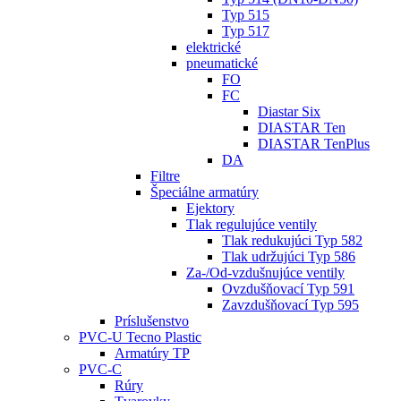
Typ 515
Typ 517
elektrické
pneumatické
FO
FC
Diastar Six
DIASTAR Ten
DIASTAR TenPlus
DA
Filtre
Špeciálne armatúry
Ejektory
Tlak regulujúce ventily
Tlak redukujúci Typ 582
Tlak udržujúci Typ 586
Za-/Od-vzdušnujúce ventily
Ovzdušňovací Typ 591
Zavzdušňovací Typ 595
Príslušenstvo
PVC-U Tecno Plastic
Armatúry TP
PVC-C
Rúry