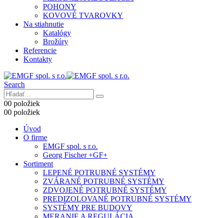
POHONY
KOVOVÉ TVAROVKY
Na stiahnutie
Katalógy
Brožúry
Referencie
Kontakty
Search
0
0 položiek
0
0 položiek
Úvod
O firme
EMGF spol. s r.o.
Georg Fischer +GF+
Sortiment
LEPENÉ POTRUBNÉ SYSTÉMY
ZVÁRANÉ POTRUBNÉ SYSTÉMY
ZDVOJENÉ POTRUBNÉ SYSTÉMY
PREDIZOLOVANÉ POTRUBNÉ SYSTÉMY
SYSTÉMY PRE BUDOVY
MERANIE A REGULÁCIA