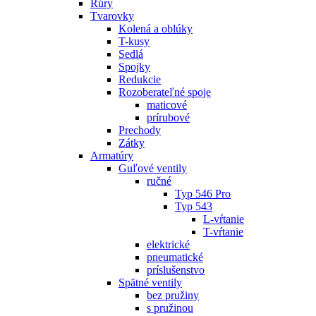
Rúry
Tvarovky
Kolená a oblúky
T-kusy
Sedlá
Spojky
Redukcie
Rozoberateľné spoje
maticové
prírubové
Prechody
Zátky
Armatúry
Guľové ventily
ručné
Typ 546 Pro
Typ 543
L-vŕtanie
T-vŕtanie
elektrické
pneumatické
príslušenstvo
Spätné ventily
bez pružiny
s pružinou