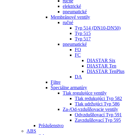
ručné
elektrické
pneumatické
Membránové ventily
ručné
Typ 514 (DN10-DN50)
Typ 515
Typ 517
pneumatické
FO
FC
DIASTAR Six
DIASTAR Ten
DIASTAR TenPlus
DA
Filtre
Špeciálne armatúry
Tlak regulujúce ventily
Tlak redukujúci Typ 582
Tlak udržujúci Typ 586
Za-/Od-vzdušňovacie ventily
Odvzdušňovací Typ 591
Zavzdušňovací Typ 595
Príslušenstvo
ABS