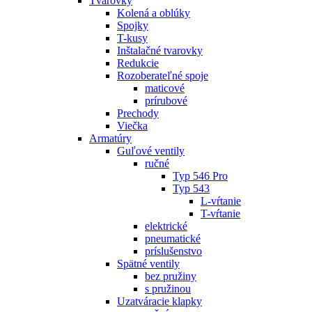
Tvarovky
Kolená a oblúky
Spojky
T-kusy
Inštalačné tvarovky
Redukcie
Rozoberateľné spoje
maticové
prírubové
Prechody
Viečka
Armatúry
Guľové ventily
ručné
Typ 546 Pro
Typ 543
L-vŕtanie
T-vŕtanie
elektrické
pneumatické
príslušenstvo
Spätné ventily
bez pružiny
s pružinou
Uzatváracie klapky