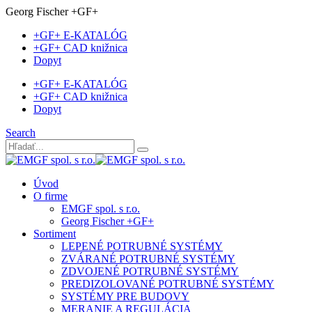
Georg Fischer +GF+
+GF+ E-KATALÓG
+GF+ CAD knižnica
Dopyt
+GF+ E-KATALÓG
+GF+ CAD knižnica
Dopyt
Search
Úvod
O firme
EMGF spol. s r.o.
Georg Fischer +GF+
Sortiment
LEPENÉ POTRUBNÉ SYSTÉMY
ZVÁRANÉ POTRUBNÉ SYSTÉMY
ZDVOJENÉ POTRUBNÉ SYSTÉMY
PREDIZOLOVANÉ POTRUBNÉ SYSTÉMY
SYSTÉMY PRE BUDOVY
MERANIE A REGULÁCIA