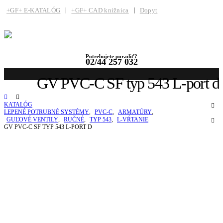
+GF+ E-KATALÓG
+GF+ CAD knižnica
Dopyt
Potrebujete poradiť?
02/44 257 032
GV PVC-C SF typ 543 L-port d
KATALÓG
LEPENÉ POTRUBNÉ SYSTÉMY
,
PVC-C
,
ARMATÚRY
,
GUĽOVÉ VENTILY
,
RUČNÉ
,
TYP 543
,
L-VŔTANIE
GV PVC-C SF TYP 543 L-PORT D