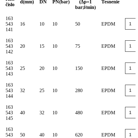
d(mm)
DN
PN(bar)
(Δp=1
Tesnenie
číslo
bar;l⁄min)
163
543
16
10
10
50
EPDM
141
163
543
20
15
10
75
EPDM
142
163
543
25
20
10
150
EPDM
143
163
543
32
25
10
280
EPDM
144
163
543
40
32
10
480
EPDM
145
163
543
50
40
10
620
EPDM