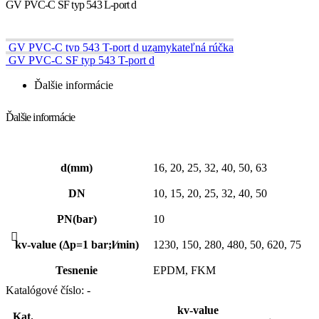
GV PVC-C SF typ 543 L-port d
GV PVC-C typ 543 T-port d uzamykateľná rúčka
GV PVC-C SF typ 543 T-port d
Ďalšie informácie
Ďalšie informácie
d(mm)
16, 20, 25, 32, 40, 50, 63
DN
10, 15, 20, 25, 32, 40, 50
PN(bar)
10
kv-value (Δp=1 bar;l⁄min)
1230, 150, 280, 480, 50, 620, 75
Tesnenie
EPDM, FKM
Katalógové číslo:
-
kv-value
Kat.