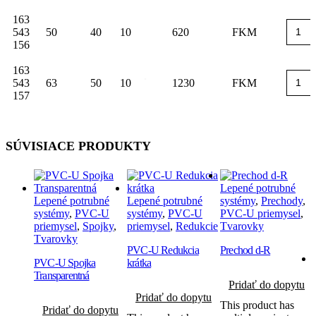
163
543
50
40
10
620
FKM
156
163
543
63
50
10
1230
FKM
157
SÚVISIACE PRODUKTY
Lepené potrubné
Lepené potrubné
Lepené potrubné
systémy
,
Prechody
,
systémy
,
PVC-U
systémy
,
PVC-U
PVC-U priemysel
,
priemysel
,
Spojky
,
priemysel
,
Redukcie
Tvarovky
Tvarovky
PVC-U Redukcia
Prechod d-R
PVC-U Spojka
krátka
Transparentná
Pridať do dopytu
Pridať do dopytu
This product has
Pridať do dopytu