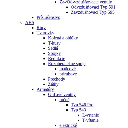
Za-/Od-vzdušňovacie ventily
Odvzdušňovací Typ 591
Zavzdušňovací Typ 595
Príslušenstvo
ABS
Rúry
Tvarovky
Kolená a oblúky
T-kusy
Sedlá
Spojky
Redukcie
Rozoberateľné spoje
maticové
prírubové
Prechody
Zátky
Armatúry
Guľové ventily
ručné
Typ 546 Pro
Typ 543
L-vŕtanie
T-vŕtanie
elektrické