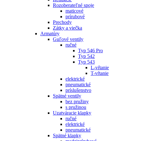
Rozoberateľné spoje
maticové
prírubové
Prechody
Zátky a viečka
Armatúry
Guľové ventily
ručné
Typ 546 Pro
Typ 542
Typ 543
L-vŕtanie
T-vŕtanie
elektrické
pneumatické
príslušenstvo
Spätné ventily
bez pružiny
s pružinou
Uzatváracie klapky
ručné
elektrické
pneumatické
Spätné klapky