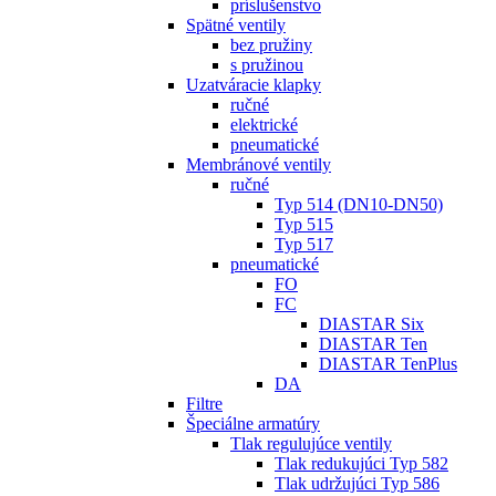
príslušenstvo
Spätné ventily
bez pružiny
s pružinou
Uzatváracie klapky
ručné
elektrické
pneumatické
Membránové ventily
ručné
Typ 514 (DN10-DN50)
Typ 515
Typ 517
pneumatické
FO
FC
DIASTAR Six
DIASTAR Ten
DIASTAR TenPlus
DA
Filtre
Špeciálne armatúry
Tlak regulujúce ventily
Tlak redukujúci Typ 582
Tlak udržujúci Typ 586