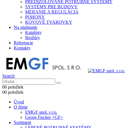
PREDIZOLOVANÉ POTRUBNÉ SYSTÉMY
SYSTÉMY PRE BUDOVY
MERANIE A REGULÁCIA
POHONY
KOVOVÉ TVAROVKY
Na stiahnutie
Katalógy
Brožúry
Referencie
Kontakty
Search
0
0 položiek
0
0 položiek
Úvod
O firme
EMGF spol. s r.o.
Georg Fischer +GF+
Sortiment
LEPENÉ POTRUBNÉ SYSTÉMY