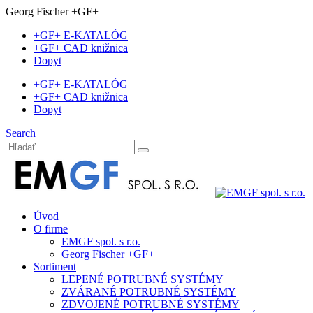
Georg Fischer +GF+
+GF+ E-KATALÓG
+GF+ CAD knižnica
Dopyt
+GF+ E-KATALÓG
+GF+ CAD knižnica
Dopyt
Search
Úvod
O firme
EMGF spol. s r.o.
Georg Fischer +GF+
Sortiment
LEPENÉ POTRUBNÉ SYSTÉMY
ZVÁRANÉ POTRUBNÉ SYSTÉMY
ZDVOJENÉ POTRUBNÉ SYSTÉMY