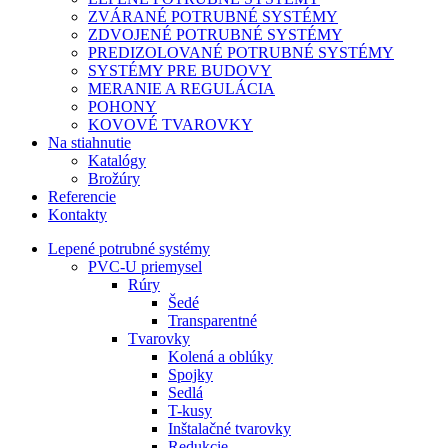
ZVÁRANÉ POTRUBNÉ SYSTÉMY
ZDVOJENÉ POTRUBNÉ SYSTÉMY
PREDIZOLOVANÉ POTRUBNÉ SYSTÉMY
SYSTÉMY PRE BUDOVY
MERANIE A REGULÁCIA
POHONY
KOVOVÉ TVAROVKY
Na stiahnutie
Katalógy
Brožúry
Referencie
Kontakty
Lepené potrubné systémy
PVC-U priemysel
Rúry
Šedé
Transparentné
Tvarovky
Kolená a oblúky
Spojky
Sedlá
T-kusy
Inštalačné tvarovky
Redukcie