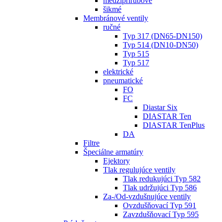
medziprírubové
šikmé
Membránové ventily
ručné
Typ 317 (DN65-DN150)
Typ 514 (DN10-DN50)
Typ 515
Typ 517
elektrické
pneumatické
FO
FC
Diastar Six
DIASTAR Ten
DIASTAR TenPlus
DA
Filtre
Špeciálne armatúry
Ejektory
Tlak regulujúce ventily
Tlak redukujúci Typ 582
Tlak udržujúci Typ 586
Za-/Od-vzdušnujúce ventily
Ovzdušňovací Typ 591
Zavzdušňovací Typ 595