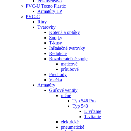
Príslušenstvo
PVC-U Tecno Plastic
Armatúry TP
PVC-C
Rúry
Tvarovky
Kolená a oblúky
Spojky
T-kusy
Inštalačné tvarovky
Redukcie
Rozoberateľné spoje
maticové
prírubové
Prechody
Viečka
Armatúry
Guľové ventily
ručné
Typ 546 Pro
Typ 543
L-vŕtanie
T-vŕtanie
elektrické
pneumatické