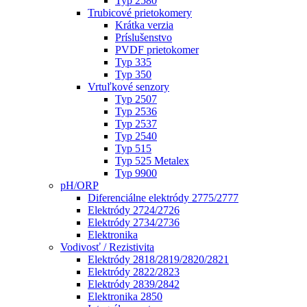
Typ 2580
Trubicové prietokomery
Krátka verzia
Príslušenstvo
PVDF prietokomer
Typ 335
Typ 350
Vrtuľkové senzory
Typ 2507
Typ 2536
Typ 2537
Typ 2540
Typ 515
Typ 525 Metalex
Typ 9900
pH/ORP
Diferenciálne elektródy 2775/2777
Elektródy 2724/2726
Elektródy 2734/2736
Elektronika
Vodivosť / Rezistivita
Elektródy 2818/2819/2820/2821
Elektródy 2822/2823
Elektródy 2839/2842
Elektronika 2850