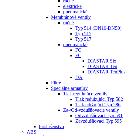
ručné
elektrické
pneumatické
Membránové ventily
ručné
Typ 514 (DN10-DN50)
Typ 515
Typ 517
pneumatické
FO
FC
DIASTAR Six
DIASTAR Ten
DIASTAR TenPlus
DA
Filtre
Špeciálne armatúry
Tlak regulujúce ventily
Tlak redukujúci Typ 582
Tlak udržujúci Typ 586
Za-/Od-vzdušňovacie ventily
Odvzdušňovací Typ 591
Zavzdušňovací Typ 595
Príslušenstvo
ABS