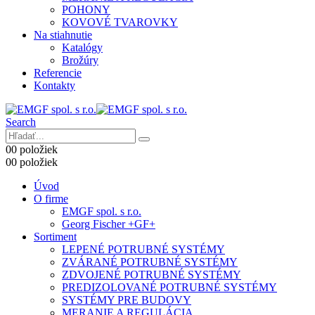
POHONY
KOVOVÉ TVAROVKY
Na stiahnutie
Katalógy
Brožúry
Referencie
Kontakty
Search
0
0 položiek
0
0 položiek
Úvod
O firme
EMGF spol. s r.o.
Georg Fischer +GF+
Sortiment
LEPENÉ POTRUBNÉ SYSTÉMY
ZVÁRANÉ POTRUBNÉ SYSTÉMY
ZDVOJENÉ POTRUBNÉ SYSTÉMY
PREDIZOLOVANÉ POTRUBNÉ SYSTÉMY
SYSTÉMY PRE BUDOVY
MERANIE A REGULÁCIA