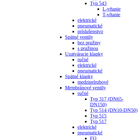
Typ 543
L-vŕtanie
T-vŕtanie
elektrické
pneumatické
príslušenstvo
Spätné ventily
bez pružiny
s pružinou
Uzatváracie klapky
ručné
elektrické
pneumatické
Spätné klapky
medziprírubové
Membránové ventily
ručné
Typ 317 (DN65-
DN150)
Typ 514 (DN10-DN50)
Typ 515
Typ 517
elektrické
pneumatické
FO