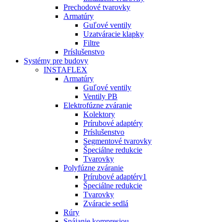
Prechodové tvarovky
Armatúry
Guľové ventily
Uzatváracie klapky
Filtre
Príslušenstvo
Systémy pre budovy
INSTAFLEX
Armatúry
Guľové ventily
Ventily PB
Elektrofúzne zváranie
Kolektory
Prírubové adaptéry
Príslušenstvo
Segmentové tvarovky
Špeciálne redukcie
Tvarovky
Polyfúzne zváranie
Prírubové adaptéry1
Špeciálne redukcie
Tvarovky
Zváracie sedlá
Rúry
Spájanie kompresiou