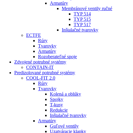
Armatúry
Membránové ventily ručné
TYP 514
TYP 515
TYP 517
Inštalačné tvarovky
ECTFE
Rúry
Tvarovky
Armatúry
Rozoberateľné spoje
Zdvojené potrubné systémy
CONTAIN-IT
Predizolované potrubné systémy
COOL-FIT 2.0
Rúry
Tvarovky
Kolená a oblúky
Spojky
T-kusy
Redukcie
Inštalačné tvarovky
Armatúry
Guľové ventily
Uzatváracie klapky