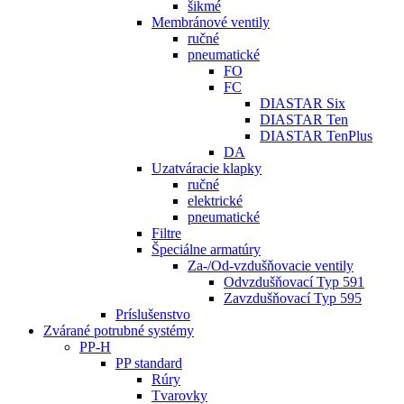
šikmé
Membránové ventily
ručné
pneumatické
FO
FC
DIASTAR Six
DIASTAR Ten
DIASTAR TenPlus
DA
Uzatváracie klapky
ručné
elektrické
pneumatické
Filtre
Špeciálne armatúry
Za-/Od-vzdušňovacie ventily
Odvzdušňovací Typ 591
Zavzdušňovací Typ 595
Príslušenstvo
Zvárané potrubné systémy
PP-H
PP standard
Rúry
Tvarovky