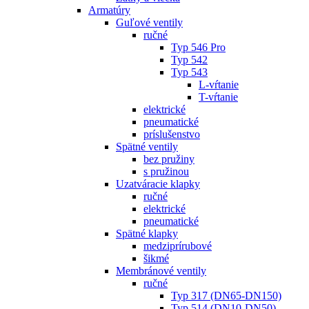
Armatúry
Guľové ventily
ručné
Typ 546 Pro
Typ 542
Typ 543
L-vŕtanie
T-vŕtanie
elektrické
pneumatické
príslušenstvo
Spätné ventily
bez pružiny
s pružinou
Uzatváracie klapky
ručné
elektrické
pneumatické
Spätné klapky
medziprírubové
šikmé
Membránové ventily
ručné
Typ 317 (DN65-DN150)
Typ 514 (DN10-DN50)