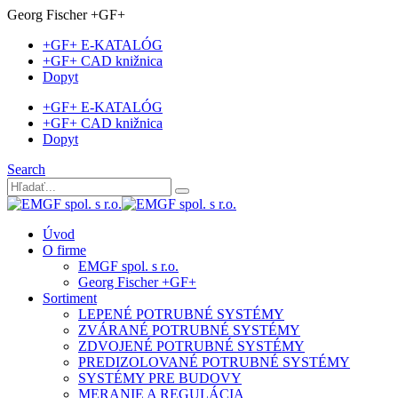
Georg Fischer +GF+
+GF+ E-KATALÓG
+GF+ CAD knižnica
Dopyt
+GF+ E-KATALÓG
+GF+ CAD knižnica
Dopyt
Search
Úvod
O firme
EMGF spol. s r.o.
Georg Fischer +GF+
Sortiment
LEPENÉ POTRUBNÉ SYSTÉMY
ZVÁRANÉ POTRUBNÉ SYSTÉMY
ZDVOJENÉ POTRUBNÉ SYSTÉMY
PREDIZOLOVANÉ POTRUBNÉ SYSTÉMY
SYSTÉMY PRE BUDOVY
MERANIE A REGULÁCIA