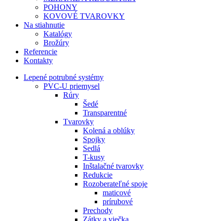
POHONY
KOVOVÉ TVAROVKY
Na stiahnutie
Katalógy
Brožúry
Referencie
Kontakty
Lepené potrubné systémy
PVC-U priemysel
Rúry
Šedé
Transparentné
Tvarovky
Kolená a oblúky
Spojky
Sedlá
T-kusy
Inštalačné tvarovky
Redukcie
Rozoberateľné spoje
maticové
prírubové
Prechody
Zátky a viečka