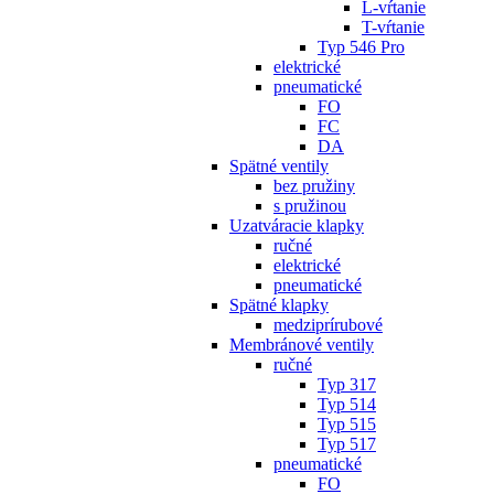
L-vŕtanie
T-vŕtanie
Typ 546 Pro
elektrické
pneumatické
FO
FC
DA
Spätné ventily
bez pružiny
s pružinou
Uzatváracie klapky
ručné
elektrické
pneumatické
Spätné klapky
medziprírubové
Membránové ventily
ručné
Typ 317
Typ 514
Typ 515
Typ 517
pneumatické
FO