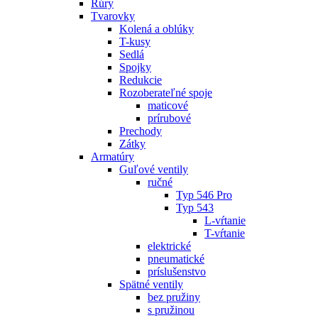
Rúry
Tvarovky
Kolená a oblúky
T-kusy
Sedlá
Spojky
Redukcie
Rozoberateľné spoje
maticové
prírubové
Prechody
Zátky
Armatúry
Guľové ventily
ručné
Typ 546 Pro
Typ 543
L-vŕtanie
T-vŕtanie
elektrické
pneumatické
príslušenstvo
Spätné ventily
bez pružiny
s pružinou