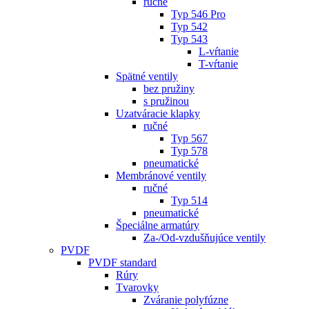
ručné
Typ 546 Pro
Typ 542
Typ 543
L-vŕtanie
T-vŕtanie
Spätné ventily
bez pružiny
s pružinou
Uzatváracie klapky
ručné
Typ 567
Typ 578
pneumatické
Membránové ventily
ručné
Typ 514
pneumatické
Špeciálne armatúry
Za-/Od-vzdušňujúce ventily
PVDF
PVDF standard
Rúry
Tvarovky
Zváranie polyfúzne