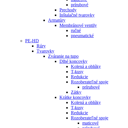
prírubové
Prechody
Inštalačné tvarovky
Armatúry
Membránové ventily
ručné
pneumatické
PE-HD
Rúry
Tvarovky
Zváranie na tupo
Dlhé koncovky
Kolená a oblúky
T-kusy
Redukcie
Rozoberateľné spoje
prírubové
Zátky
Krátke koncovky
Kolená a oblúky
T-kusy
Redukcie
Rozoberateľné spoje
maticové