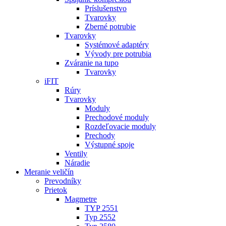
Príslušenstvo
Tvarovky
Zberné potrubie
Tvarovky
Systémové adaptéry
Vývody pre potrubia
Zváranie na tupo
Tvarovky
iFIT
Rúry
Tvarovky
Moduly
Prechodové moduly
Rozdeľovacie moduly
Prechody
Výstupné spoje
Ventily
Náradie
Meranie veličín
Prevodníky
Prietok
Magmetre
TYP 2551
Typ 2552