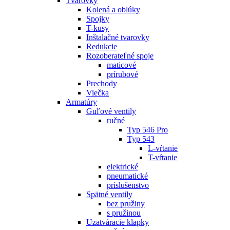
Tvarovky
Kolená a oblúky
Spojky
T-kusy
Inštalačné tvarovky
Redukcie
Rozoberateľné spoje
maticové
prírubové
Prechody
Viečka
Armatúry
Guľové ventily
ručné
Typ 546 Pro
Typ 543
L-vŕtanie
T-vŕtanie
elektrické
pneumatické
príslušenstvo
Spätné ventily
bez pružiny
s pružinou
Uzatváracie klapky