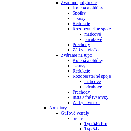
Zváranie polyfúzne
Kolená a oblúky
Spojky
T-kusy
Redukcie
Rozoberateľné spoje
maticové
prírubové
Prechody
Zátky a viečka
Zváranie na tupo
Kolená a oblúky
T-kusy
Redukcie
Rozoberateľné spoje
maticové
prírubové
Prechody
Instalačné tvarovky
Zátky a viečka
Armatúry
Guľové ventily
ručné
Typ 546 Pro
Typ 542