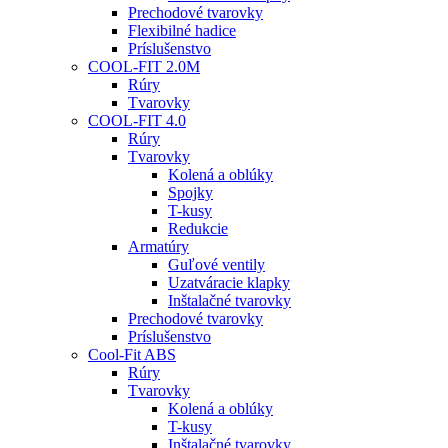
Prechodové tvarovky
Flexibilné hadice
Príslušenstvo
COOL-FIT 2.0M
Rúry
Tvarovky
COOL-FIT 4.0
Rúry
Tvarovky
Kolená a oblúky
Spojky
T-kusy
Redukcie
Armatúry
Guľové ventily
Uzatváracie klapky
Inštalačné tvarovky
Prechodové tvarovky
Príslušenstvo
Cool-Fit ABS
Rúry
Tvarovky
Kolená a oblúky
T-kusy
Inštalačné tvarovky