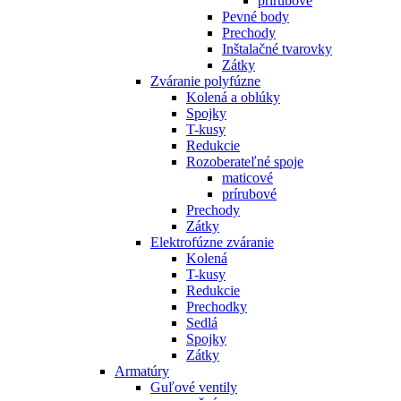
prírubové
Pevné body
Prechody
Inštalačné tvarovky
Zátky
Zváranie polyfúzne
Kolená a oblúky
Spojky
T-kusy
Redukcie
Rozoberateľné spoje
maticové
prírubové
Prechody
Zátky
Elektrofúzne zváranie
Kolená
T-kusy
Redukcie
Prechodky
Sedlá
Spojky
Zátky
Armatúry
Guľové ventily