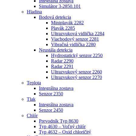
Integrálna zostava
Simulátor 3-2850.101
Hladina
Bodová detekcia
Miniplavák 2282
Plavák 2285
Ultrazvuková vidlička 2284
Viacbodový senzor 2281
Vibračná vidlička 2280
Neustála detekcia
Hydrostatický senzor 2250
Radar 2290
Radar 2291
Ultrazvukový senzor 2260
Ultrazvukový senzor 2270
Teplota
Integrálna zostava
Senzor 2350
Tlak
Integrálna zostava
Senzor 2450
Chlór
Prevodník Typ 8630
Typ 4630 – Voľný chlór
Typ 4632 – Oxid chloričitý