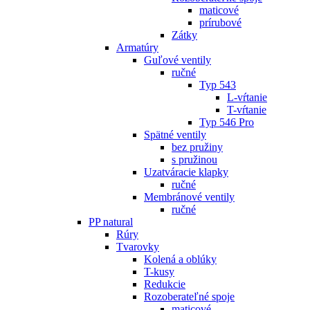
maticové
prírubové
Zátky
Armatúry
Guľové ventily
ručné
Typ 543
L-vŕtanie
T-vŕtanie
Typ 546 Pro
Spätné ventily
bez pružiny
s pružinou
Uzatváracie klapky
ručné
Membránové ventily
ručné
PP natural
Rúry
Tvarovky
Kolená a oblúky
T-kusy
Redukcie
Rozoberateľné spoje
maticové