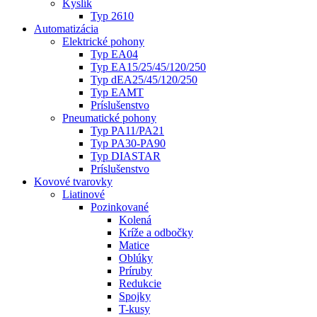
Kyslík
Typ 2610
Automatizácia
Elektrické pohony
Typ EA04
Typ EA15/25/45/120/250
Typ dEA25/45/120/250
Typ EAMT
Príslušenstvo
Pneumatické pohony
Typ PA11/PA21
Typ PA30-PA90
Typ DIASTAR
Príslušenstvo
Kovové tvarovky
Liatinové
Pozinkované
Kolená
Kríže a odbočky
Matice
Oblúky
Príruby
Redukcie
Spojky
T-kusy