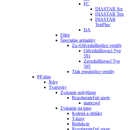
FC
DIASTAR Six
DIASTAR Ten
DIASTAR
TenPlus
DA
Filtre
Špecialne armatúry
Za-/Odvzdušňujúce ventily
Odvzdušňovací Typ
591
Zavzdušňovací Typ
595
Tlak regulujúce ventily
PP plus
Rúry
Tvarovky
Zváranie polyfúzne
Rozoberateľné spoje
maticové
Zváranie na tupo
Kolená a oblúky
T-kusy
Redukcie
Rozoberateľné spoje