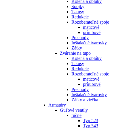
Kolená a oblúky
Spojky
T-kusy
Redukcie
Rozoberateľné spoje
maticové
prírubové
Prechody
Inštalačné tvarovky
Zátky
Zváranie na tupo
Kolená a oblúky
T-kusy
Redukcie
Rozoberateľné spoje
maticové
prírubové
Prechody
Inštalačné tvarovky
Zátky a viečka
Armatúry
Guľové ventily
ručné
Typ 523
Typ 543