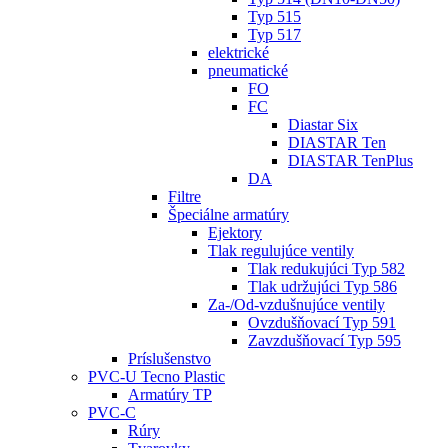
Typ 515
Typ 517
elektrické
pneumatické
FO
FC
Diastar Six
DIASTAR Ten
DIASTAR TenPlus
DA
Filtre
Špeciálne armatúry
Ejektory
Tlak regulujúce ventily
Tlak redukujúci Typ 582
Tlak udržujúci Typ 586
Za-/Od-vzdušnujúce ventily
Ovzdušňovací Typ 591
Zavzdušňovací Typ 595
Príslušenstvo
PVC-U Tecno Plastic
Armatúry TP
PVC-C
Rúry