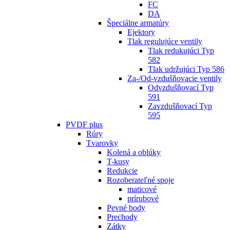
FC
DA
Špeciálne armatúry
Ejektory
Tlak regulujúce ventily
Tlak redukujúci Typ
582
Tlak udržujúci Typ 586
Za-/Od-vzdušňovacie ventily
Odvzdušňovací Typ
591
Zavzdušňovací Typ
595
PVDF plus
Rúry
Tvarovky
Kolená a oblúky
T-kusy
Redukcie
Rozoberateľné spoje
maticové
prírubové
Pevné body
Prechody
Zátky