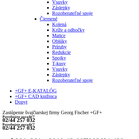
Vsuvky
Záslepky
Rozoberateľné spoje
Čiernené
Kolená
Kríže a odbočky
Matice
Oblúky
Príruby
Redukcie
Spojky
T-kusy
Vsuvky
Záslepky
Rozoberateľné spoje
+GF+ E-KATALÓG
+GF+ CAD knižnica
Dopyt
Zastúpenie švajčiarskej firmy Georg Fischer +GF+
Potrebujete poradiť?
02/44 257 032
Potrebujete poradiť?
02/44 257 032