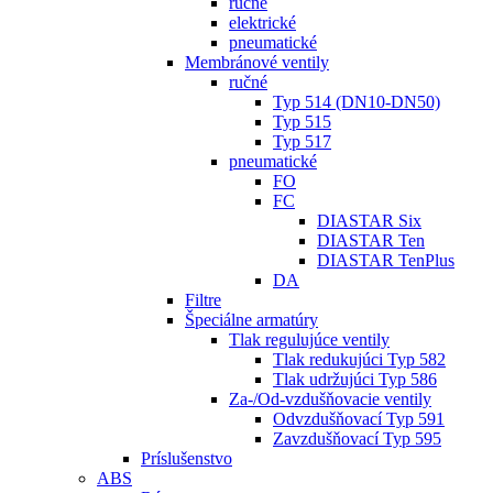
ručné
elektrické
pneumatické
Membránové ventily
ručné
Typ 514 (DN10-DN50)
Typ 515
Typ 517
pneumatické
FO
FC
DIASTAR Six
DIASTAR Ten
DIASTAR TenPlus
DA
Filtre
Špeciálne armatúry
Tlak regulujúce ventily
Tlak redukujúci Typ 582
Tlak udržujúci Typ 586
Za-/Od-vzdušňovacie ventily
Odvzdušňovací Typ 591
Zavzdušňovací Typ 595
Príslušenstvo
ABS