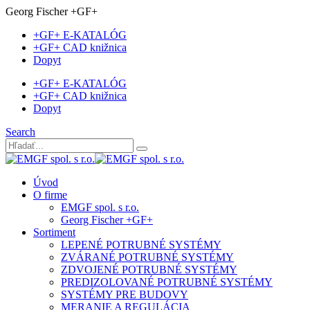
Georg Fischer +GF+
+GF+ E-KATALÓG
+GF+ CAD knižnica
Dopyt
+GF+ E-KATALÓG
+GF+ CAD knižnica
Dopyt
Search
Úvod
O firme
EMGF spol. s r.o.
Georg Fischer +GF+
Sortiment
LEPENÉ POTRUBNÉ SYSTÉMY
ZVÁRANÉ POTRUBNÉ SYSTÉMY
ZDVOJENÉ POTRUBNÉ SYSTÉMY
PREDIZOLOVANÉ POTRUBNÉ SYSTÉMY
SYSTÉMY PRE BUDOVY
MERANIE A REGULÁCIA