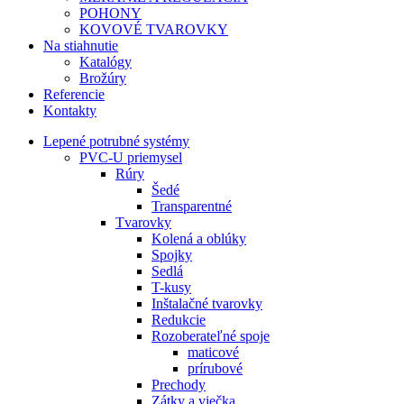
POHONY
KOVOVÉ TVAROVKY
Na stiahnutie
Katalógy
Brožúry
Referencie
Kontakty
Lepené potrubné systémy
PVC-U priemysel
Rúry
Šedé
Transparentné
Tvarovky
Kolená a oblúky
Spojky
Sedlá
T-kusy
Inštalačné tvarovky
Redukcie
Rozoberateľné spoje
maticové
prírubové
Prechody
Zátky a viečka