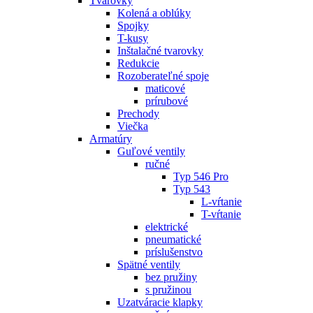
Tvarovky
Kolená a oblúky
Spojky
T-kusy
Inštalačné tvarovky
Redukcie
Rozoberateľné spoje
maticové
prírubové
Prechody
Viečka
Armatúry
Guľové ventily
ručné
Typ 546 Pro
Typ 543
L-vŕtanie
T-vŕtanie
elektrické
pneumatické
príslušenstvo
Spätné ventily
bez pružiny
s pružinou
Uzatváracie klapky