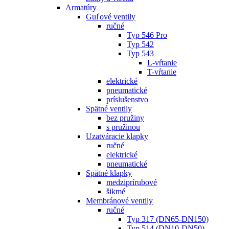
Armatúry
Guľové ventily
ručné
Typ 546 Pro
Typ 542
Typ 543
L-vŕtanie
T-vŕtanie
elektrické
pneumatické
príslušenstvo
Spätné ventily
bez pružiny
s pružinou
Uzatváracie klapky
ručné
elektrické
pneumatické
Spätné klapky
medziprírubové
šikmé
Membránové ventily
ručné
Typ 317 (DN65-DN150)
Typ 514 (DN10-DN50)