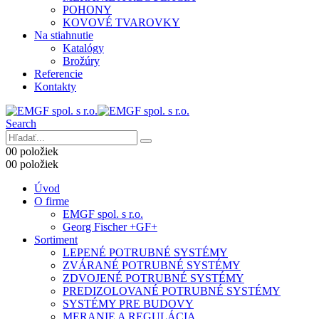
POHONY
KOVOVÉ TVAROVKY
Na stiahnutie
Katalógy
Brožúry
Referencie
Kontakty
Search
0
0 položiek
0
0 položiek
Úvod
O firme
EMGF spol. s r.o.
Georg Fischer +GF+
Sortiment
LEPENÉ POTRUBNÉ SYSTÉMY
ZVÁRANÉ POTRUBNÉ SYSTÉMY
ZDVOJENÉ POTRUBNÉ SYSTÉMY
PREDIZOLOVANÉ POTRUBNÉ SYSTÉMY
SYSTÉMY PRE BUDOVY
MERANIE A REGULÁCIA