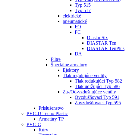
Typ 515
Typ 517
elektrické
pneumatické
FO
FC
Diastar Six
DIASTAR Ten
DIASTAR TenPlus
DA
Filtre
Špeciálne armatúry
Ejektory
Tlak regulujúce ventily
Tlak redukujúci Typ 582
Tlak udržujúci Typ 586
Za-/Od-vzdušnujúce ventily
Ovzdušňovací Typ 591
Zavzdušňovací Typ 595
Príslušenstvo
PVC-U Tecno Plastic
Armatúry TP
PVC-C
Rúry