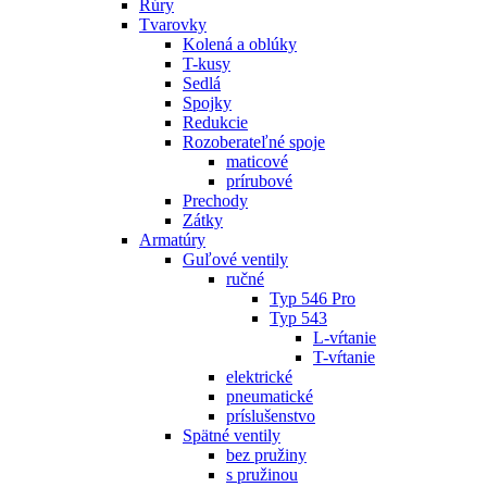
Rúry
Tvarovky
Kolená a oblúky
T-kusy
Sedlá
Spojky
Redukcie
Rozoberateľné spoje
maticové
prírubové
Prechody
Zátky
Armatúry
Guľové ventily
ručné
Typ 546 Pro
Typ 543
L-vŕtanie
T-vŕtanie
elektrické
pneumatické
príslušenstvo
Spätné ventily
bez pružiny
s pružinou