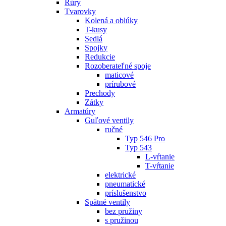
Rúry
Tvarovky
Kolená a oblúky
T-kusy
Sedlá
Spojky
Redukcie
Rozoberateľné spoje
maticové
prírubové
Prechody
Zátky
Armatúry
Guľové ventily
ručné
Typ 546 Pro
Typ 543
L-vŕtanie
T-vŕtanie
elektrické
pneumatické
príslušenstvo
Spätné ventily
bez pružiny
s pružinou