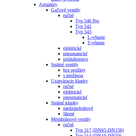
Armatúry
Guľové ventily
ručné
Typ 546 Pro
Typ 542
Typ 543
L-vŕtanie
T-vŕtanie
elektrické
pneumatické
príslušenstvo
Spätné ventily
bez pružiny
s pružinou
Uzatváracie klapky
ručné
elektrické
pneumatické
Spätné klapky
medziprírubové
šikmé
Membránové ventily
ručné
Typ 317 (DN65-DN150)
Typ 514 (DN10-DN50)