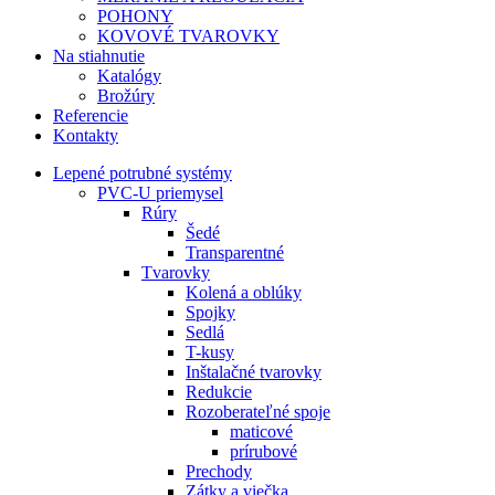
POHONY
KOVOVÉ TVAROVKY
Na stiahnutie
Katalógy
Brožúry
Referencie
Kontakty
Lepené potrubné systémy
PVC-U priemysel
Rúry
Šedé
Transparentné
Tvarovky
Kolená a oblúky
Spojky
Sedlá
T-kusy
Inštalačné tvarovky
Redukcie
Rozoberateľné spoje
maticové
prírubové
Prechody
Zátky a viečka