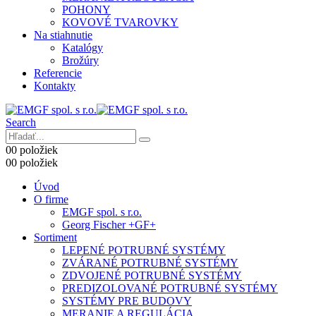
POHONY
KOVOVÉ TVAROVKY
Na stiahnutie
Katalógy
Brožúry
Referencie
Kontakty
Search
0
0 položiek
0
0 položiek
Úvod
O firme
EMGF spol. s r.o.
Georg Fischer +GF+
Sortiment
LEPENÉ POTRUBNÉ SYSTÉMY
ZVÁRANÉ POTRUBNÉ SYSTÉMY
ZDVOJENÉ POTRUBNÉ SYSTÉMY
PREDIZOLOVANÉ POTRUBNÉ SYSTÉMY
SYSTÉMY PRE BUDOVY
MERANIE A REGULÁCIA