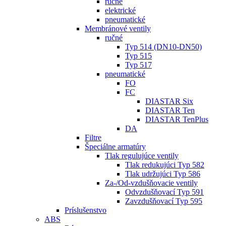
ručné
elektrické
pneumatické
Membránové ventily
ručné
Typ 514 (DN10-DN50)
Typ 515
Typ 517
pneumatické
FO
FC
DIASTAR Six
DIASTAR Ten
DIASTAR TenPlus
DA
Filtre
Špeciálne armatúry
Tlak regulujúce ventily
Tlak redukujúci Typ 582
Tlak udržujúci Typ 586
Za-/Od-vzdušňovacie ventily
Odvzdušňovací Typ 591
Zavzdušňovací Typ 595
Príslušenstvo
ABS