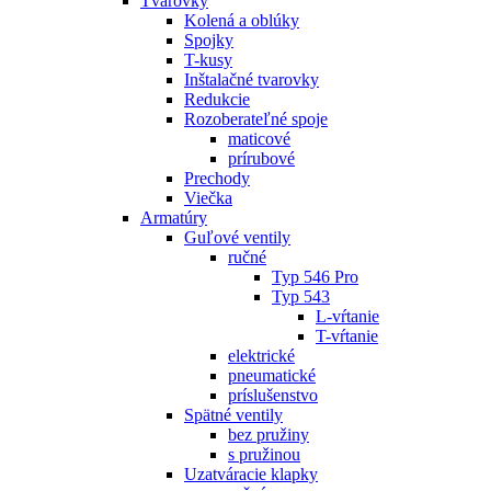
Tvarovky
Kolená a oblúky
Spojky
T-kusy
Inštalačné tvarovky
Redukcie
Rozoberateľné spoje
maticové
prírubové
Prechody
Viečka
Armatúry
Guľové ventily
ručné
Typ 546 Pro
Typ 543
L-vŕtanie
T-vŕtanie
elektrické
pneumatické
príslušenstvo
Spätné ventily
bez pružiny
s pružinou
Uzatváracie klapky