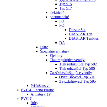
Typ 515
Typ 517
elektrické
pneumatické
FO
FC
Diastar Six
DIASTAR Ten
DIASTAR TenPlus
DA
Filtre
Špeciálne armatúry
Ejektory
Tlak regulujúce ventily
Tlak redukujúci Typ 582
Tlak udržujúci Typ 586
Za-/Od-vzdušnujúce ventily
Ovzdušňovací Typ 591
Zavzdušňovací Typ 595
Príslušenstvo
PVC-U Tecno Plastic
Armatúry TP
PVC-C
Rúry