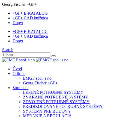
Georg Fischer +GF+
+GF+ E-KATALÓG
+GF+ CAD knižnica
Dopyt
+GF+ E-KATALÓG
+GF+ CAD knižnica
Dopyt
Search
Úvod
O firme
EMGF spol. s r.o.
Georg Fischer +GF+
Sortiment
LEPENÉ POTRUBNÉ SYSTÉMY
ZVÁRANÉ POTRUBNÉ SYSTÉMY
ZDVOJENÉ POTRUBNÉ SYSTÉMY
PREDIZOLOVANÉ POTRUBNÉ SYSTÉMY
SYSTÉMY PRE BUDOVY
MERANIE A REGULÁCIA