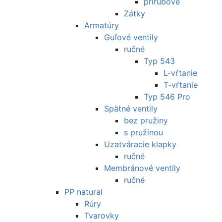
prírubové
Zátky
Armatúry
Guľové ventily
ručné
Typ 543
L-vŕtanie
T-vŕtanie
Typ 546 Pro
Spätné ventily
bez pružiny
s pružinou
Uzatváracie klapky
ručné
Membránové ventily
ručné
PP natural
Rúry
Tvarovky