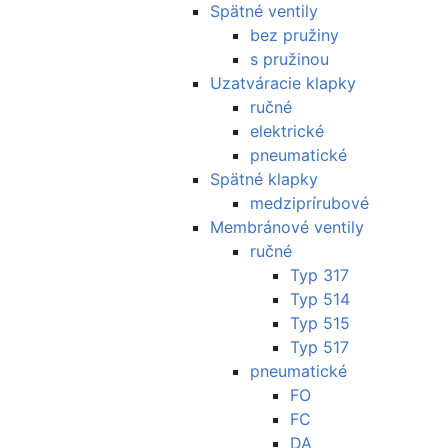
Spätné ventily
bez pružiny
s pružinou
Uzatváracie klapky
ručné
elektrické
pneumatické
Spätné klapky
medziprírubové
Membránové ventily
ručné
Typ 317
Typ 514
Typ 515
Typ 517
pneumatické
FO
FC
DA