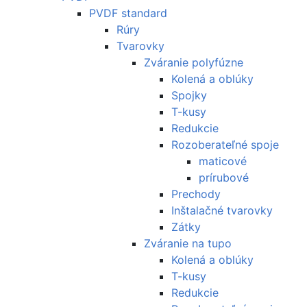
PVDF standard
Rúry
Tvarovky
Zváranie polyfúzne
Kolená a oblúky
Spojky
T-kusy
Redukcie
Rozoberateľné spoje
maticové
prírubové
Prechody
Inštalačné tvarovky
Zátky
Zváranie na tupo
Kolená a oblúky
T-kusy
Redukcie