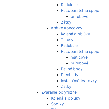
Redukcie
Rozoberateľné spoje
prírubové
Zátky
Krátke koncovky
Kolená a oblúky
T-kusy
Redukcie
Rozoberateľné spoje
maticové
prírubové
Pevné body
Prechody
Inštalačné tvarovky
Zátky
Zváranie polyfúzne
Kolená a oblúky
Spojky