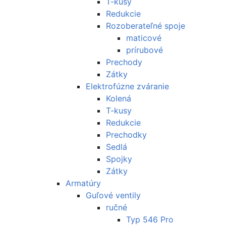
T-kusy
Redukcie
Rozoberateľné spoje
maticové
prírubové
Prechody
Zátky
Elektrofúzne zváranie
Kolená
T-kusy
Redukcie
Prechodky
Sedlá
Spojky
Zátky
Armatúry
Guľové ventily
ručné
Typ 546 Pro