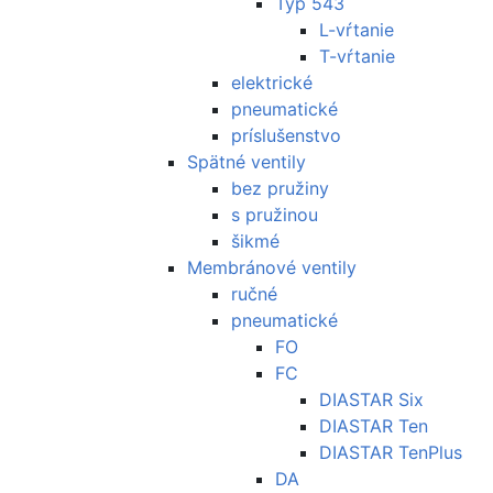
Typ 543
L-vŕtanie
T-vŕtanie
elektrické
pneumatické
príslušenstvo
Spätné ventily
bez pružiny
s pružinou
šikmé
Membránové ventily
ručné
pneumatické
FO
FC
DIASTAR Six
DIASTAR Ten
DIASTAR TenPlus
DA