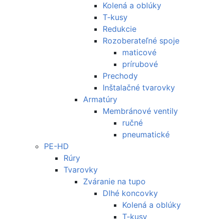
Kolená a oblúky
T-kusy
Redukcie
Rozoberateľné spoje
maticové
prírubové
Prechody
Inštalačné tvarovky
Armatúry
Membránové ventily
ručné
pneumatické
PE-HD
Rúry
Tvarovky
Zváranie na tupo
Dlhé koncovky
Kolená a oblúky
T-kusy