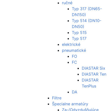
ručné
Typ 317 (DN65-
DN150)
Typ 514 (DN10-
DN50)
Typ 515
Typ 517
elektrické
pneumatické
FO
FC
DIASTAR Six
DIASTAR Ten
DIASTAR
TenPlus
DA
Filtre
Špecialne armatúry
Za-/Odvzdušňujúce