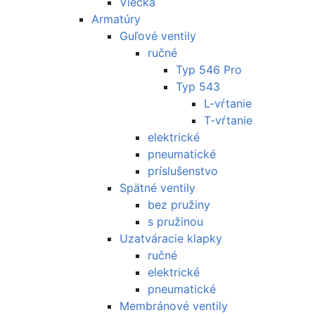
Viečka
Armatúry
Guľové ventily
ručné
Typ 546 Pro
Typ 543
L-vŕtanie
T-vŕtanie
elektrické
pneumatické
príslušenstvo
Spätné ventily
bez pružiny
s pružinou
Uzatváracie klapky
ručné
elektrické
pneumatické
Membránové ventily