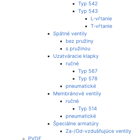
Typ 542
Typ 543
L-vŕtanie
T-vŕtanie
Spätné ventily
bez pružiny
s pružinou
Uzatváracie klapky
ručné
Typ 567
Typ 578
pneumatické
Membránové ventily
ručné
Typ 514
pneumatické
Špeciálne armatúry
Za-/Od-vzdušňujúce ventily
PVDF