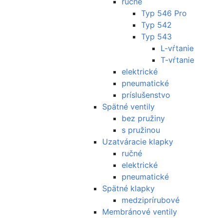
ručné
Typ 546 Pro
Typ 542
Typ 543
L-vŕtanie
T-vŕtanie
elektrické
pneumatické
príslušenstvo
Spätné ventily
bez pružiny
s pružinou
Uzatváracie klapky
ručné
elektrické
pneumatické
Spätné klapky
medziprírubové
Membránové ventily