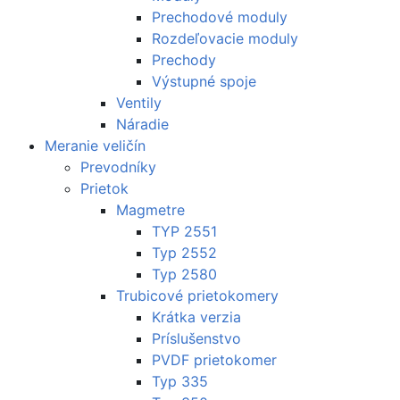
Prechodové moduly
Rozdeľovacie moduly
Prechody
Výstupné spoje
Ventily
Náradie
Meranie veličín
Prevodníky
Prietok
Magmetre
TYP 2551
Typ 2552
Typ 2580
Trubicové prietokomery
Krátka verzia
Príslušenstvo
PVDF prietokomer
Typ 335