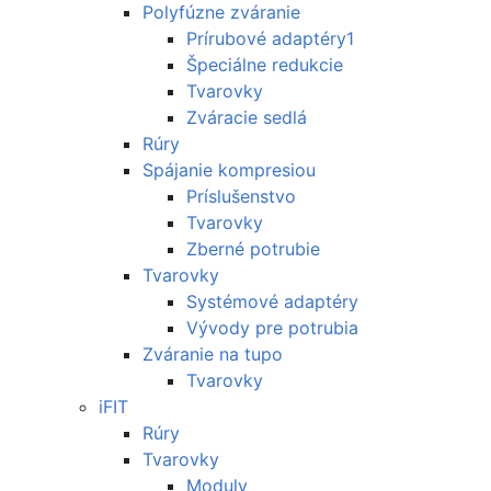
Polyfúzne zváranie
Prírubové adaptéry1
Špeciálne redukcie
Tvarovky
Zváracie sedlá
Rúry
Spájanie kompresiou
Príslušenstvo
Tvarovky
Zberné potrubie
Tvarovky
Systémové adaptéry
Vývody pre potrubia
Zváranie na tupo
Tvarovky
iFIT
Rúry
Tvarovky
Moduly