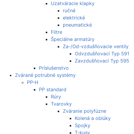
Uzatváracie klapky
ručné
elektrické
pneumatické
Filtre
Špeciálne armatúry
Za-/Od-vzdušňovacie ventily
Odvzdušňovací Typ 591
Zavzdušňovací Typ 595
Príslušenstvo
Zvárané potrubné systémy
PP-H
PP standard
Rúry
Tvarovky
Zváranie polyfúzne
Kolená a oblúky
Spojky
T-kusy