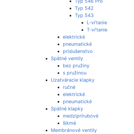
Typ 546 Pro
Typ 542
Typ 543
L-vŕtanie
T-vŕtanie
elektrické
pneumatické
príslušenstvo
Spätné ventily
bez pružiny
s pružinou
Uzatváracie klapky
ručné
elektrické
pneumatické
Spätné klapky
medziprírubové
šikmé
Membránové ventily