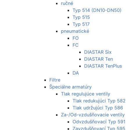
ručné
Typ 514 (DN10-DN50)
Typ 515
Typ 517
pneumatické
FO
FC
DIASTAR Six
DIASTAR Ten
DIASTAR TenPlus
DA
Filtre
Špeciálne armatúry
Tlak regulujúce ventily
Tlak redukujúci Typ 582
Tlak udržujúci Typ 586
Za-/Od-vzdušňovacie ventily
Odvzdušňovací Typ 591
Zavzdušňovací Typ 595