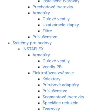
Inštalačné tvarovky
Prechodové tvarovky
Armatúry
Guľové ventily
Uzatváracie klapky
Filtre
Príslušenstvo
Systémy pre budovy
INSTAFLEX
Armatúry
Guľové ventily
Ventily PB
Elektrofúzne zváranie
Kolektory
Prírubové adaptéry
Príslušenstvo
Segmentové tvarovky
Špeciálne redukcie
Tvarovky