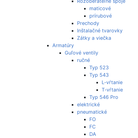
Rozoberateľné spoje
maticové
prírubové
Prechody
Inštalačné tvarovky
Zátky a viečka
Armatúry
Guľové ventily
ručné
Typ 523
Typ 543
L-vŕtanie
T-vŕtanie
Typ 546 Pro
elektrické
pneumatické
FO
FC
DA