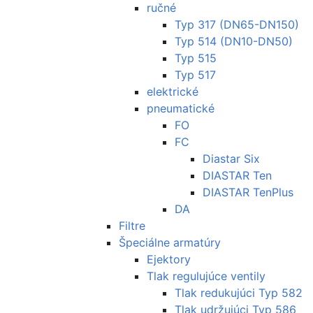
ručné
Typ 317 (DN65-DN150)
Typ 514 (DN10-DN50)
Typ 515
Typ 517
elektrické
pneumatické
FO
FC
Diastar Six
DIASTAR Ten
DIASTAR TenPlus
DA
Filtre
Špeciálne armatúry
Ejektory
Tlak regulujúce ventily
Tlak redukujúci Typ 582
Tlak udržujúci Typ 586