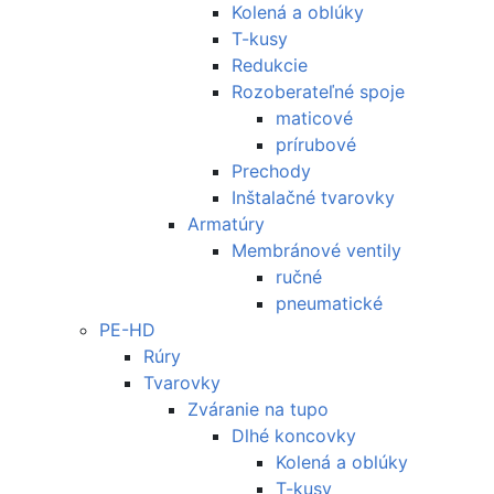
Kolená a oblúky
T-kusy
Redukcie
Rozoberateľné spoje
maticové
prírubové
Prechody
Inštalačné tvarovky
Armatúry
Membránové ventily
ručné
pneumatické
PE-HD
Rúry
Tvarovky
Zváranie na tupo
Dlhé koncovky
Kolená a oblúky
T-kusy