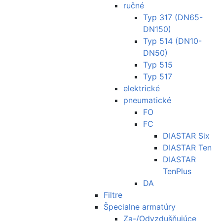
ručné
Typ 317 (DN65-
DN150)
Typ 514 (DN10-
DN50)
Typ 515
Typ 517
elektrické
pneumatické
FO
FC
DIASTAR Six
DIASTAR Ten
DIASTAR
TenPlus
DA
Filtre
Špecialne armatúry
Za-/Odvzdušňujúce