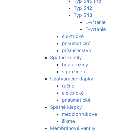
Typ 546 Pro
Typ 542
Typ 543
L-vŕtanie
T-vŕtanie
elektrické
pneumatické
príslušenstvo
Spätné ventily
bez pružiny
s pružinou
Uzatváracie klapky
ručné
elektrické
pneumatické
Spätné klapky
medziprírubové
šikmé
Membránové ventily