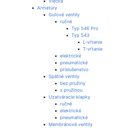
Viečka
Armatúry
Guľové ventily
ručné
Typ 546 Pro
Typ 543
L-vŕtanie
T-vŕtanie
elektrické
pneumatické
príslušenstvo
Spätné ventily
bez pružiny
s pružinou
Uzatváracie klapky
ručné
elektrické
pneumatické
Membránové ventily