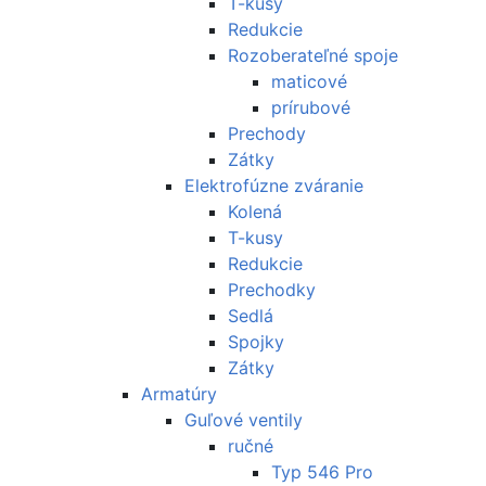
T-kusy
Redukcie
Rozoberateľné spoje
maticové
prírubové
Prechody
Zátky
Elektrofúzne zváranie
Kolená
T-kusy
Redukcie
Prechodky
Sedlá
Spojky
Zátky
Armatúry
Guľové ventily
ručné
Typ 546 Pro