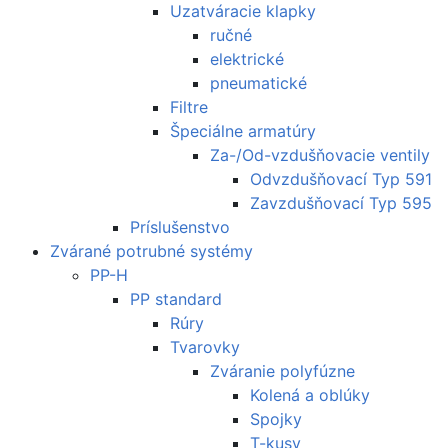
Uzatváracie klapky
ručné
elektrické
pneumatické
Filtre
Špeciálne armatúry
Za-/Od-vzdušňovacie ventily
Odvzdušňovací Typ 591
Zavzdušňovací Typ 595
Príslušenstvo
Zvárané potrubné systémy
PP-H
PP standard
Rúry
Tvarovky
Zváranie polyfúzne
Kolená a oblúky
Spojky
T-kusy