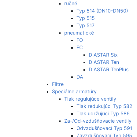
ručné
Typ 514 (DN10-DN50)
Typ 515
Typ 517
pneumatické
FO
FC
DIASTAR Six
DIASTAR Ten
DIASTAR TenPlus
DA
Filtre
Špeciálne armatúry
Tlak regulujúce ventily
Tlak redukujúci Typ 582
Tlak udržujúci Typ 586
Za-/Od-vzdušňovacie ventily
Odvzdušňovací Typ 591
Zavzdušňovací Typ 595