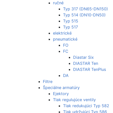
ručné
Typ 317 (DN65-DN150)
Typ 514 (DN10-DN50)
Typ 515
Typ 517
elektrické
pneumatické
FO
FC
Diastar Six
DIASTAR Ten
DIASTAR TenPlus
DA
Filtre
Špeciálne armatúry
Ejektory
Tlak regulujúce ventily
Tlak redukujúci Typ 582
Tlak udržujúci Typ 586