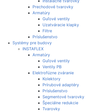
Inštalačné tvarovky
Prechodové tvarovky
Armatúry
Guľové ventily
Uzatváracie klapky
Filtre
Príslušenstvo
Systémy pre budovy
INSTAFLEX
Armatúry
Guľové ventily
Ventily PB
Elektrofúzne zváranie
Kolektory
Prírubové adaptéry
Príslušenstvo
Segmentové tvarovky
Špeciálne redukcie
Tvarovky