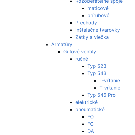
Rozoberateľné spoje
maticové
prírubové
Prechody
Inštalačné tvarovky
Zátky a viečka
Armatúry
Guľové ventily
ručné
Typ 523
Typ 543
L-vŕtanie
T-vŕtanie
Typ 546 Pro
elektrické
pneumatické
FO
FC
DA