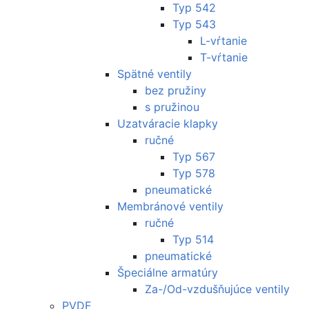
Typ 542
Typ 543
L-vŕtanie
T-vŕtanie
Spätné ventily
bez pružiny
s pružinou
Uzatváracie klapky
ručné
Typ 567
Typ 578
pneumatické
Membránové ventily
ručné
Typ 514
pneumatické
Špeciálne armatúry
Za-/Od-vzdušňujúce ventily
PVDF