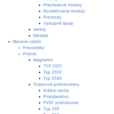
Prechodové moduly
Rozdeľovacie moduly
Prechody
Výstupné spoje
Ventily
Náradie
Meranie veličín
Prevodníky
Prietok
Magmetre
TYP 2551
Typ 2552
Typ 2580
Trubicové prietokomery
Krátka verzia
Príslušenstvo
PVDF prietokomer
Typ 335