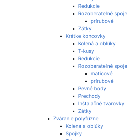
Redukcie
Rozoberateľné spoje
prírubové
Zátky
Krátke koncovky
Kolená a oblúky
T-kusy
Redukcie
Rozoberateľné spoje
maticové
prírubové
Pevné body
Prechody
Inštalačné tvarovky
Zátky
Zváranie polyfúzne
Kolená a oblúky
Spojky