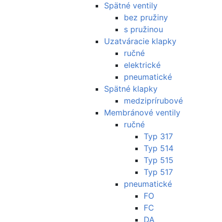
Spätné ventily
bez pružiny
s pružinou
Uzatváracie klapky
ručné
elektrické
pneumatické
Spätné klapky
medziprírubové
Membránové ventily
ručné
Typ 317
Typ 514
Typ 515
Typ 517
pneumatické
FO
FC
DA