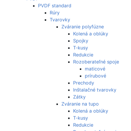
PVDF standard
Rúry
Tvarovky
Zváranie polyfúzne
Kolená a oblúky
Spojky
T-kusy
Redukcie
Rozoberateľné spoje
maticové
prírubové
Prechody
Inštalačné tvarovky
Zátky
Zváranie na tupo
Kolená a oblúky
T-kusy
Redukcie