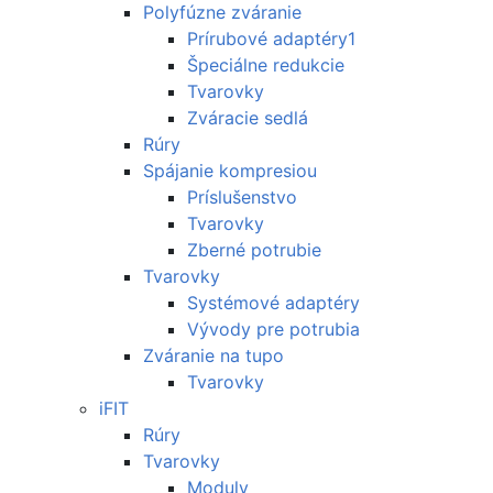
Polyfúzne zváranie
Prírubové adaptéry1
Špeciálne redukcie
Tvarovky
Zváracie sedlá
Rúry
Spájanie kompresiou
Príslušenstvo
Tvarovky
Zberné potrubie
Tvarovky
Systémové adaptéry
Vývody pre potrubia
Zváranie na tupo
Tvarovky
iFIT
Rúry
Tvarovky
Moduly