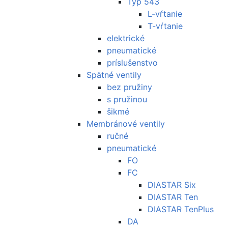
Typ 543
L-vŕtanie
T-vŕtanie
elektrické
pneumatické
príslušenstvo
Spätné ventily
bez pružiny
s pružinou
šikmé
Membránové ventily
ručné
pneumatické
FO
FC
DIASTAR Six
DIASTAR Ten
DIASTAR TenPlus
DA