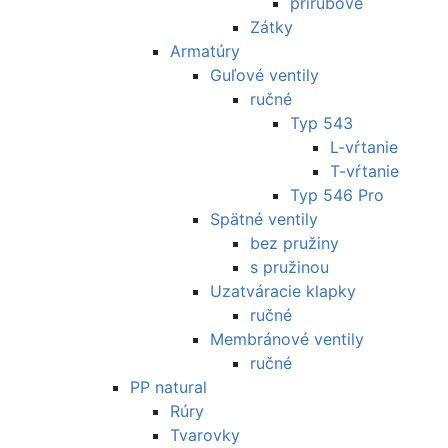
prírubové
Zátky
Armatúry
Guľové ventily
ručné
Typ 543
L-vŕtanie
T-vŕtanie
Typ 546 Pro
Spätné ventily
bez pružiny
s pružinou
Uzatváracie klapky
ručné
Membránové ventily
ručné
PP natural
Rúry
Tvarovky