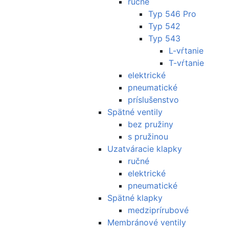
ručné
Typ 546 Pro
Typ 542
Typ 543
L-vŕtanie
T-vŕtanie
elektrické
pneumatické
príslušenstvo
Spätné ventily
bez pružiny
s pružinou
Uzatváracie klapky
ručné
elektrické
pneumatické
Spätné klapky
medziprírubové
Membránové ventily