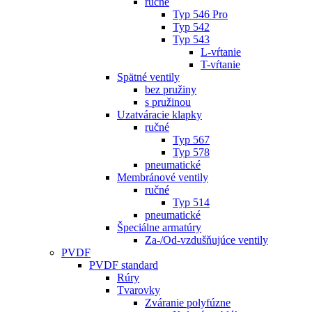
ručné
Typ 546 Pro
Typ 542
Typ 543
L-vŕtanie
T-vŕtanie
Spätné ventily
bez pružiny
s pružinou
Uzatváracie klapky
ručné
Typ 567
Typ 578
pneumatické
Membránové ventily
ručné
Typ 514
pneumatické
Špeciálne armatúry
Za-/Od-vzdušňujúce ventily
PVDF
PVDF standard
Rúry
Tvarovky
Zváranie polyfúzne