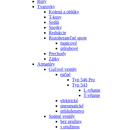
Rúry
Tvarovky
Kolená a oblúky
T-kusy
Sedlá
Spojky
Redukcie
Rozoberateľné spoje
maticové
prírubové
Prechody
Zátky
Armatúry
Guľové ventily
ručné
Typ 546 Pro
Typ 543
L-vŕtanie
T-vŕtanie
elektrické
pneumatické
príslušenstvo
Spätné ventily
bez pružiny
s pružinou