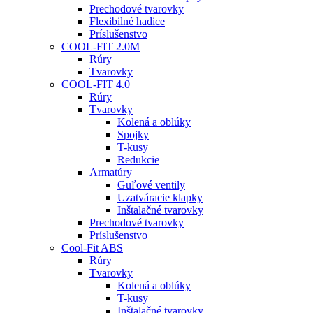
Prechodové tvarovky
Flexibilné hadice
Príslušenstvo
COOL-FIT 2.0M
Rúry
Tvarovky
COOL-FIT 4.0
Rúry
Tvarovky
Kolená a oblúky
Spojky
T-kusy
Redukcie
Armatúry
Guľové ventily
Uzatváracie klapky
Inštalačné tvarovky
Prechodové tvarovky
Príslušenstvo
Cool-Fit ABS
Rúry
Tvarovky
Kolená a oblúky
T-kusy
Inštalačné tvarovky