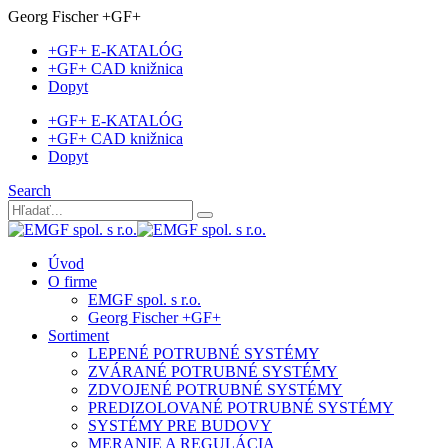
Georg Fischer +GF+
+GF+ E-KATALÓG
+GF+ CAD knižnica
Dopyt
+GF+ E-KATALÓG
+GF+ CAD knižnica
Dopyt
Search
Úvod
O firme
EMGF spol. s r.o.
Georg Fischer +GF+
Sortiment
LEPENÉ POTRUBNÉ SYSTÉMY
ZVÁRANÉ POTRUBNÉ SYSTÉMY
ZDVOJENÉ POTRUBNÉ SYSTÉMY
PREDIZOLOVANÉ POTRUBNÉ SYSTÉMY
SYSTÉMY PRE BUDOVY
MERANIE A REGULÁCIA