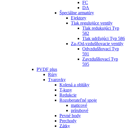
FC
DA
Špeciálne armatúry
Ejektory
Tlak regulujúce ventily
Tlak redukujúci Typ
582
Tlak udržujúci Typ 586
Za-/Od-vzdušňovacie ventily
Odvzdušňovací Typ
591
Zavzdušňovací Typ
595
PVDF plus
Rúry
Tvarovky
Kolená a oblúky
T-kusy
Redukcie
Rozoberateľné spoje
maticové
prírubové
Pevné body
Prechody
Zátky