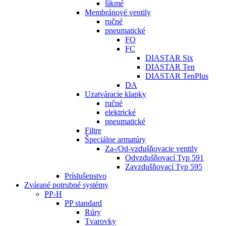
šikmé
Membránové ventily
ručné
pneumatické
FO
FC
DIASTAR Six
DIASTAR Ten
DIASTAR TenPlus
DA
Uzatváracie klapky
ručné
elektrické
pneumatické
Filtre
Špeciálne armatúry
Za-/Od-vzdušňovacie ventily
Odvzdušňovací Typ 591
Zavzdušňovací Typ 595
Príslušenstvo
Zvárané potrubné systémy
PP-H
PP standard
Rúry
Tvarovky