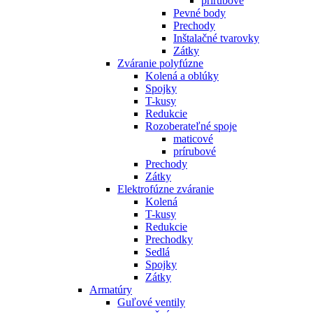
prírubové
Pevné body
Prechody
Inštalačné tvarovky
Zátky
Zváranie polyfúzne
Kolená a oblúky
Spojky
T-kusy
Redukcie
Rozoberateľné spoje
maticové
prírubové
Prechody
Zátky
Elektrofúzne zváranie
Kolená
T-kusy
Redukcie
Prechodky
Sedlá
Spojky
Zátky
Armatúry
Guľové ventily