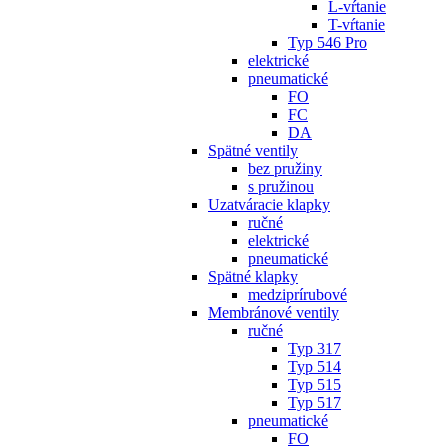
L-vŕtanie
T-vŕtanie
Typ 546 Pro
elektrické
pneumatické
FO
FC
DA
Spätné ventily
bez pružiny
s pružinou
Uzatváracie klapky
ručné
elektrické
pneumatické
Spätné klapky
medziprírubové
Membránové ventily
ručné
Typ 317
Typ 514
Typ 515
Typ 517
pneumatické
FO