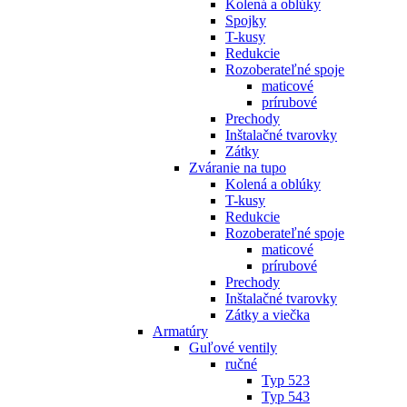
Kolená a oblúky
Spojky
T-kusy
Redukcie
Rozoberateľné spoje
maticové
prírubové
Prechody
Inštalačné tvarovky
Zátky
Zváranie na tupo
Kolená a oblúky
T-kusy
Redukcie
Rozoberateľné spoje
maticové
prírubové
Prechody
Inštalačné tvarovky
Zátky a viečka
Armatúry
Guľové ventily
ručné
Typ 523
Typ 543