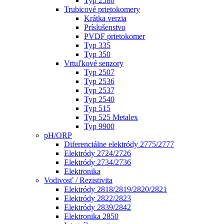
Typ 2580
Trubicové prietokomery
Krátka verzia
Príslušenstvo
PVDF prietokomer
Typ 335
Typ 350
Vrtuľkové senzory
Typ 2507
Typ 2536
Typ 2537
Typ 2540
Typ 515
Typ 525 Metalex
Typ 9900
pH/ORP
Diferenciálne elektródy 2775/2777
Elektródy 2724/2726
Elektródy 2734/2736
Elektronika
Vodivosť / Rezistivita
Elektródy 2818/2819/2820/2821
Elektródy 2822/2823
Elektródy 2839/2842
Elektronika 2850