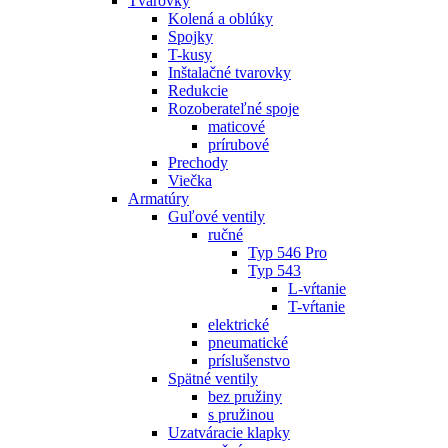
Tvarovky
Kolená a oblúky
Spojky
T-kusy
Inštalačné tvarovky
Redukcie
Rozoberateľné spoje
maticové
prírubové
Prechody
Viečka
Armatúry
Guľové ventily
ručné
Typ 546 Pro
Typ 543
L-vŕtanie
T-vŕtanie
elektrické
pneumatické
príslušenstvo
Spätné ventily
bez pružiny
s pružinou
Uzatváracie klapky