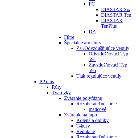
FC
DIASTAR Six
DIASTAR Ten
DIASTAR
TenPlus
DA
Filtre
Špecialne armatúry
Za-/Odvzdušňujúce ventily
Odvzdušňovací Typ
591
Zavzdušňovací Typ
595
Tlak regulujúce ventily
PP plus
Rúry
Tvarovky
Zváranie polyfúzne
Rozoberateľné spoje
maticové
Zváranie na tupo
Kolená a oblúky
T-kusy
Redukcie
Rozoberateľné spoje