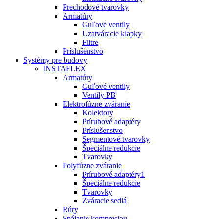
Prechodové tvarovky
Armatúry
Guľové ventily
Uzatváracie klapky
Filtre
Príslušenstvo
Systémy pre budovy
INSTAFLEX
Armatúry
Guľové ventily
Ventily PB
Elektrofúzne zváranie
Kolektory
Prírubové adaptéry
Príslušenstvo
Segmentové tvarovky
Špeciálne redukcie
Tvarovky
Polyfúzne zváranie
Prírubové adaptéry1
Špeciálne redukcie
Tvarovky
Zváracie sedlá
Rúry
Spájanie kompresiou