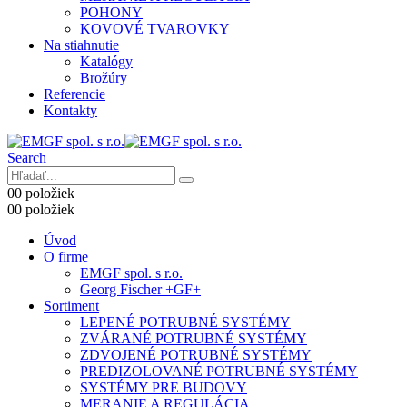
POHONY
KOVOVÉ TVAROVKY
Na stiahnutie
Katalógy
Brožúry
Referencie
Kontakty
Search
0
0 položiek
0
0 položiek
Úvod
O firme
EMGF spol. s r.o.
Georg Fischer +GF+
Sortiment
LEPENÉ POTRUBNÉ SYSTÉMY
ZVÁRANÉ POTRUBNÉ SYSTÉMY
ZDVOJENÉ POTRUBNÉ SYSTÉMY
PREDIZOLOVANÉ POTRUBNÉ SYSTÉMY
SYSTÉMY PRE BUDOVY
MERANIE A REGULÁCIA