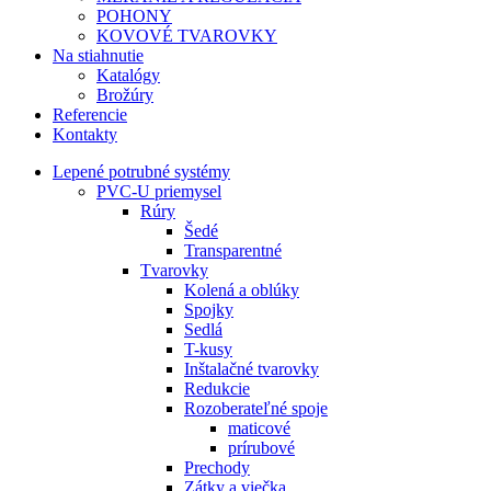
POHONY
KOVOVÉ TVAROVKY
Na stiahnutie
Katalógy
Brožúry
Referencie
Kontakty
Lepené potrubné systémy
PVC-U priemysel
Rúry
Šedé
Transparentné
Tvarovky
Kolená a oblúky
Spojky
Sedlá
T-kusy
Inštalačné tvarovky
Redukcie
Rozoberateľné spoje
maticové
prírubové
Prechody
Zátky a viečka