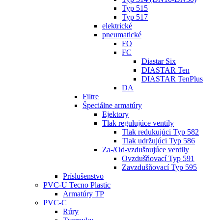
Typ 515
Typ 517
elektrické
pneumatické
FO
FC
Diastar Six
DIASTAR Ten
DIASTAR TenPlus
DA
Filtre
Špeciálne armatúry
Ejektory
Tlak regulujúce ventily
Tlak redukujúci Typ 582
Tlak udržujúci Typ 586
Za-/Od-vzdušnujúce ventily
Ovzdušňovací Typ 591
Zavzdušňovací Typ 595
Príslušenstvo
PVC-U Tecno Plastic
Armatúry TP
PVC-C
Rúry