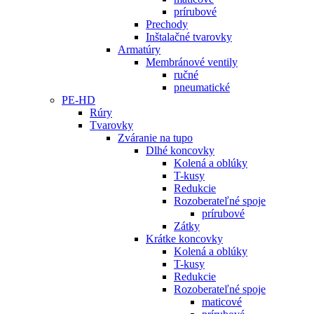
prírubové
Prechody
Inštalačné tvarovky
Armatúry
Membránové ventily
ručné
pneumatické
PE-HD
Rúry
Tvarovky
Zváranie na tupo
Dlhé koncovky
Kolená a oblúky
T-kusy
Redukcie
Rozoberateľné spoje
prírubové
Zátky
Krátke koncovky
Kolená a oblúky
T-kusy
Redukcie
Rozoberateľné spoje
maticové