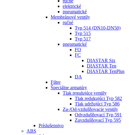
ručné
elektrické
pneumatické
Membránové ventily
ručné
Typ 514 (DN10-DN50)
Typ 515
Typ 517
pneumatické
FO
FC
DIASTAR Six
DIASTAR Ten
DIASTAR TenPlus
DA
Filtre
Špeciálne armatúry
Tlak regulujúce ventily
Tlak redukujúci Typ 582
Tlak udržujúci Typ 586
Za-/Od-vzdušňovacie ventily
Odvzdušňovací Typ 591
Zavzdušňovací Typ 595
Príslušenstvo
ABS