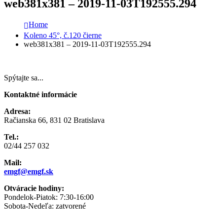
web381x381 – 2019-11-03T192555.294
Home
Koleno 45°, č.120 čierne
web381x381 – 2019-11-03T192555.294
Spýtajte sa...
Kontaktné informácie
Adresa:
Račianska 66, 831 02 Bratislava
Tel.:
02/44 257 032
Mail:
emgf@emgf.sk
Otváracie hodiny:
Pondelok-Piatok: 7:30-16:00
Sobota-Nedeľa: zatvorené