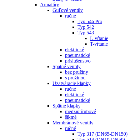
Armatúry
Guľové ventily
ručné
Typ 546 Pro
Typ 542
Typ 543
L-vŕtanie
T-vŕtanie
elektrické
pneumatické
príslušenstvo
Spätné ventily
bez pružiny
s pružinou
Uzatváracie klapky
ručné
elektrické
pneumatické
Spätné klapky
medziprírubové
šikmé
Membránové ventily
ručné
Typ 317 (DN65-DN150)
Typ 514 (DN10-DN50)