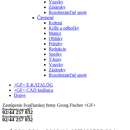
Vsuvky
Záslepky
Rozoberateľné spoje
Čiernené
Kolená
Kríže a odbočky
Matice
Oblúky
Príruby
Redukcie
Spojky
T-kusy
Vsuvky
Záslepky
Rozoberateľné spoje
+GF+ E-KATALÓG
+GF+ CAD knižnica
Dopyt
Zastúpenie švajčiarskej firmy Georg Fischer +GF+
Potrebujete poradiť?
02/44 257 032
Potrebujete poradiť?
02/44 257 032