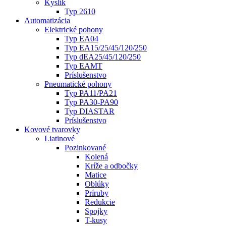
Kyslík
Typ 2610
Automatizácia
Elektrické pohony
Typ EA04
Typ EA15/25/45/120/250
Typ dEA25/45/120/250
Typ EAMT
Príslušenstvo
Pneumatické pohony
Typ PA11/PA21
Typ PA30-PA90
Typ DIASTAR
Príslušenstvo
Kovové tvarovky
Liatinové
Pozinkované
Kolená
Kríže a odbočky
Matice
Oblúky
Príruby
Redukcie
Spojky
T-kusy