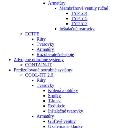
Armatúry
Membránové ventily ručné
TYP 514
TYP 515
TYP 517
Inštalačné tvarovky
ECTFE
Rúry
Tvarovky
Armatúry
Rozoberateľné spoje
Zdvojené potrubné systémy
CONTAIN-IT
Predizolované potrubné systémy
COOL-FIT 2.0
Rúry
Tvarovky
Kolená a oblúky
Spojky
T-kusy
Redukcie
Inštalačné tvarovky
Armatúry
Guľové ventily
Uzatváracie klapky