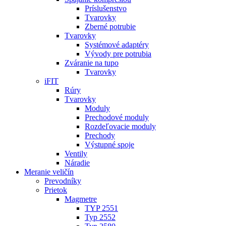
Príslušenstvo
Tvarovky
Zberné potrubie
Tvarovky
Systémové adaptéry
Vývody pre potrubia
Zváranie na tupo
Tvarovky
iFIT
Rúry
Tvarovky
Moduly
Prechodové moduly
Rozdeľovacie moduly
Prechody
Výstupné spoje
Ventily
Náradie
Meranie veličín
Prevodníky
Prietok
Magmetre
TYP 2551
Typ 2552