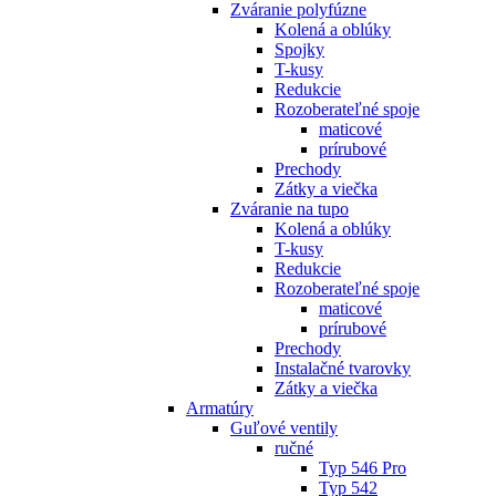
Zváranie polyfúzne
Kolená a oblúky
Spojky
T-kusy
Redukcie
Rozoberateľné spoje
maticové
prírubové
Prechody
Zátky a viečka
Zváranie na tupo
Kolená a oblúky
T-kusy
Redukcie
Rozoberateľné spoje
maticové
prírubové
Prechody
Instalačné tvarovky
Zátky a viečka
Armatúry
Guľové ventily
ručné
Typ 546 Pro
Typ 542