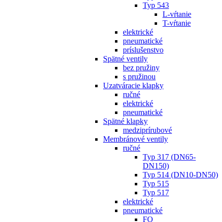
Typ 543
L-vŕtanie
T-vŕtanie
elektrické
pneumatické
príslušenstvo
Spätné ventily
bez pružiny
s pružinou
Uzatváracie klapky
ručné
elektrické
pneumatické
Spätné klapky
medziprírubové
Membránové ventily
ručné
Typ 317 (DN65-
DN150)
Typ 514 (DN10-DN50)
Typ 515
Typ 517
elektrické
pneumatické
FO