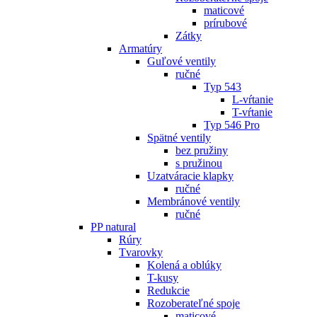
maticové
prírubové
Zátky
Armatúry
Guľové ventily
ručné
Typ 543
L-vŕtanie
T-vŕtanie
Typ 546 Pro
Spätné ventily
bez pružiny
s pružinou
Uzatváracie klapky
ručné
Membránové ventily
ručné
PP natural
Rúry
Tvarovky
Kolená a oblúky
T-kusy
Redukcie
Rozoberateľné spoje
maticové