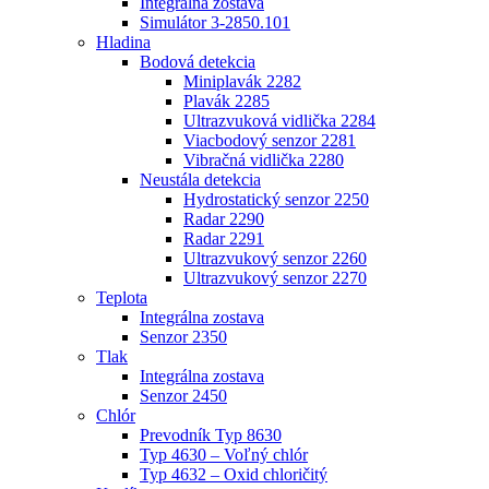
Integrálna zostava
Simulátor 3-2850.101
Hladina
Bodová detekcia
Miniplavák 2282
Plavák 2285
Ultrazvuková vidlička 2284
Viacbodový senzor 2281
Vibračná vidlička 2280
Neustála detekcia
Hydrostatický senzor 2250
Radar 2290
Radar 2291
Ultrazvukový senzor 2260
Ultrazvukový senzor 2270
Teplota
Integrálna zostava
Senzor 2350
Tlak
Integrálna zostava
Senzor 2450
Chlór
Prevodník Typ 8630
Typ 4630 – Voľný chlór
Typ 4632 – Oxid chloričitý