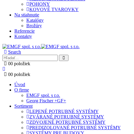
POHONY
KOVOVÉ TVAROVKY
Na stiahnutie
Katalógy
Brožúry
Referencie
Kontakty
Search
0
0 položiek
0
0 položiek
Úvod
O firme
EMGF spol. s r.o.
Georg Fischer +GF+
Sortiment
LEPENÉ POTRUBNÉ SYSTÉMY
ZVÁRANÉ POTRUBNÉ SYSTÉMY
ZDVOJENÉ POTRUBNÉ SYSTÉMY
PREDIZOLOVANÉ POTRUBNÉ SYSTÉMY
SYSTÉMY PRE BUDOVY