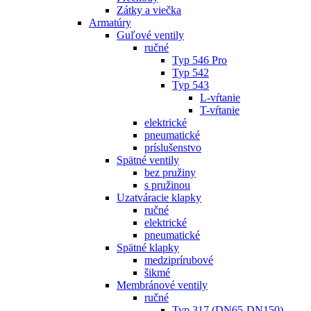
Zátky a viečka
Armatúry
Guľové ventily
ručné
Typ 546 Pro
Typ 542
Typ 543
L-vŕtanie
T-vŕtanie
elektrické
pneumatické
príslušenstvo
Spätné ventily
bez pružiny
s pružinou
Uzatváracie klapky
ručné
elektrické
pneumatické
Spätné klapky
medziprírubové
šikmé
Membránové ventily
ručné
Typ 317 (DN65-DN150)