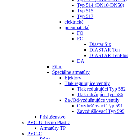
Typ 514 (DN10-DN50)
Typ 515
Typ 517
elektrické
pneumatické
FO
FC
Diastar Six
DIASTAR Ten
DIASTAR TenPlus
DA
Filtre
Špeciálne armatúry
Ejektory
Tlak regulujúce ventily
Tlak redukujúci Typ 582
Tlak udržujúci Typ 586
Za-/Od-vzdušnujúce ventily
Ovzdušňovací Typ 591
Zavzdušňovací Typ 595
Príslušenstvo
PVC-U Tecno Plastic
Armatúry TP
PVC-C