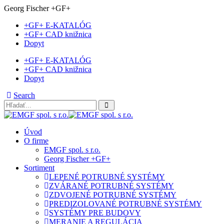
Georg Fischer +GF+
+GF+ E-KATALÓG
+GF+ CAD knižnica
Dopyt
+GF+ E-KATALÓG
+GF+ CAD knižnica
Dopyt
Search
Úvod
O firme
EMGF spol. s r.o.
Georg Fischer +GF+
Sortiment
LEPENÉ POTRUBNÉ SYSTÉMY
ZVÁRANÉ POTRUBNÉ SYSTÉMY
ZDVOJENÉ POTRUBNÉ SYSTÉMY
PREDIZOLOVANÉ POTRUBNÉ SYSTÉMY
SYSTÉMY PRE BUDOVY
MERANIE A REGULÁCIA