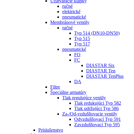
Uzatváracie klapky
ručné
elektrické
pneumatické
Membránové ventily
ručné
Typ 514 (DN10-DN50)
Typ 515
Typ 517
pneumatické
FO
FC
DIASTAR Six
DIASTAR Ten
DIASTAR TenPlus
DA
Filtre
Špeciálne armatúry
Tlak regulujúce ventily
Tlak redukujúci Typ 582
Tlak udržujúci Typ 586
Za-/Od-vzdušňovacie ventily
Odvzdušňovací Typ 591
Zavzdušňovací Typ 595
Príslušenstvo