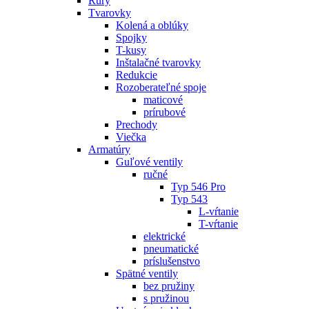
Rúry
Tvarovky
Kolená a oblúky
Spojky
T-kusy
Inštalačné tvarovky
Redukcie
Rozoberateľné spoje
maticové
prírubové
Prechody
Viečka
Armatúry
Guľové ventily
ručné
Typ 546 Pro
Typ 543
L-vŕtanie
T-vŕtanie
elektrické
pneumatické
príslušenstvo
Spätné ventily
bez pružiny
s pružinou