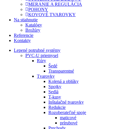
MERANIE A REGULÁCIA
POHONY
KOVOVÉ TVAROVKY
Na stiahnutie
Katalógy
Brožúry
Referencie
Kontakty
Lepené potrubné systémy
PVC-U priemysel
Rúry
Šedé
Transparentné
Tvarovky
Kolená a oblúky
Spojky
Sedlá
T-kusy
Inštalačné tvarovky
Redukcie
Rozoberateľné spoje
maticové
prírubové
Prechody