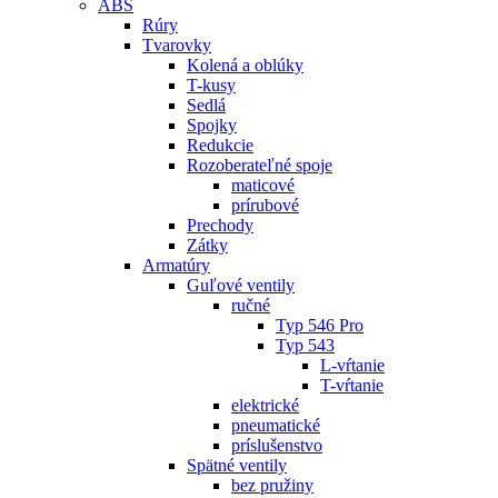
ABS
Rúry
Tvarovky
Kolená a oblúky
T-kusy
Sedlá
Spojky
Redukcie
Rozoberateľné spoje
maticové
prírubové
Prechody
Zátky
Armatúry
Guľové ventily
ručné
Typ 546 Pro
Typ 543
L-vŕtanie
T-vŕtanie
elektrické
pneumatické
príslušenstvo
Spätné ventily
bez pružiny