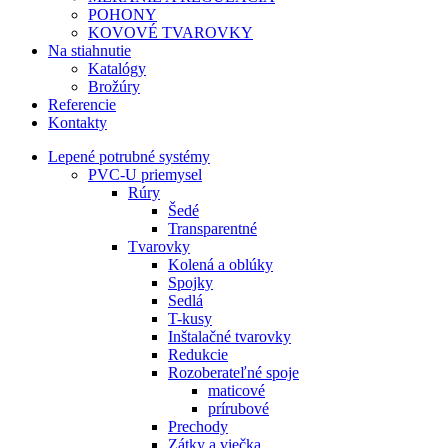
POHONY
KOVOVÉ TVAROVKY
Na stiahnutie
Katalógy
Brožúry
Referencie
Kontakty
Lepené potrubné systémy
PVC-U priemysel
Rúry
Šedé
Transparentné
Tvarovky
Kolená a oblúky
Spojky
Sedlá
T-kusy
Inštalačné tvarovky
Redukcie
Rozoberateľné spoje
maticové
prírubové
Prechody
Zátky a viečka