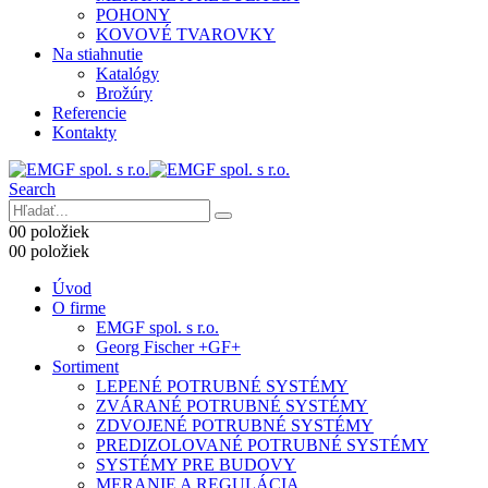
POHONY
KOVOVÉ TVAROVKY
Na stiahnutie
Katalógy
Brožúry
Referencie
Kontakty
Search
0
0 položiek
0
0 položiek
Úvod
O firme
EMGF spol. s r.o.
Georg Fischer +GF+
Sortiment
LEPENÉ POTRUBNÉ SYSTÉMY
ZVÁRANÉ POTRUBNÉ SYSTÉMY
ZDVOJENÉ POTRUBNÉ SYSTÉMY
PREDIZOLOVANÉ POTRUBNÉ SYSTÉMY
SYSTÉMY PRE BUDOVY
MERANIE A REGULÁCIA