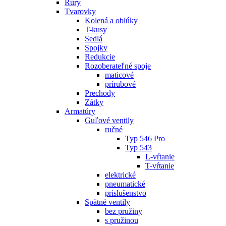
Rúry
Tvarovky
Kolená a oblúky
T-kusy
Sedlá
Spojky
Redukcie
Rozoberateľné spoje
maticové
prírubové
Prechody
Zátky
Armatúry
Guľové ventily
ručné
Typ 546 Pro
Typ 543
L-vŕtanie
T-vŕtanie
elektrické
pneumatické
príslušenstvo
Spätné ventily
bez pružiny
s pružinou