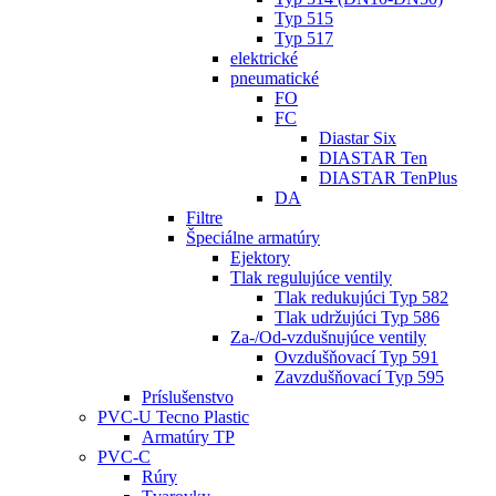
Typ 515
Typ 517
elektrické
pneumatické
FO
FC
Diastar Six
DIASTAR Ten
DIASTAR TenPlus
DA
Filtre
Špeciálne armatúry
Ejektory
Tlak regulujúce ventily
Tlak redukujúci Typ 582
Tlak udržujúci Typ 586
Za-/Od-vzdušnujúce ventily
Ovzdušňovací Typ 591
Zavzdušňovací Typ 595
Príslušenstvo
PVC-U Tecno Plastic
Armatúry TP
PVC-C
Rúry