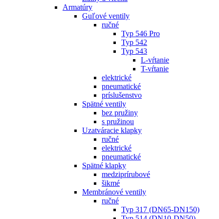
Armatúry
Guľové ventily
ručné
Typ 546 Pro
Typ 542
Typ 543
L-vŕtanie
T-vŕtanie
elektrické
pneumatické
príslušenstvo
Spätné ventily
bez pružiny
s pružinou
Uzatváracie klapky
ručné
elektrické
pneumatické
Spätné klapky
medziprírubové
šikmé
Membránové ventily
ručné
Typ 317 (DN65-DN150)
Typ 514 (DN10-DN50)