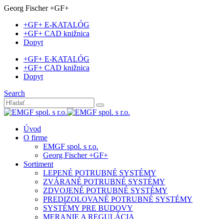
Georg Fischer +GF+
+GF+ E-KATALÓG
+GF+ CAD knižnica
Dopyt
+GF+ E-KATALÓG
+GF+ CAD knižnica
Dopyt
Search
Úvod
O firme
EMGF spol. s r.o.
Georg Fischer +GF+
Sortiment
LEPENÉ POTRUBNÉ SYSTÉMY
ZVÁRANÉ POTRUBNÉ SYSTÉMY
ZDVOJENÉ POTRUBNÉ SYSTÉMY
PREDIZOLOVANÉ POTRUBNÉ SYSTÉMY
SYSTÉMY PRE BUDOVY
MERANIE A REGULÁCIA