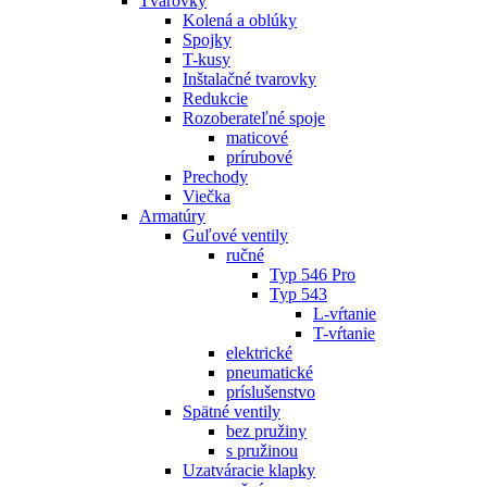
Tvarovky
Kolená a oblúky
Spojky
T-kusy
Inštalačné tvarovky
Redukcie
Rozoberateľné spoje
maticové
prírubové
Prechody
Viečka
Armatúry
Guľové ventily
ručné
Typ 546 Pro
Typ 543
L-vŕtanie
T-vŕtanie
elektrické
pneumatické
príslušenstvo
Spätné ventily
bez pružiny
s pružinou
Uzatváracie klapky