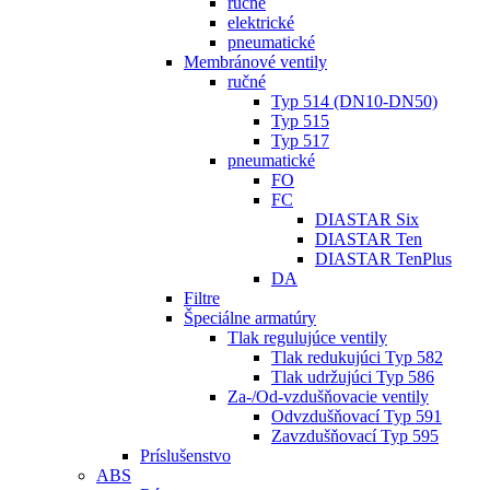
ručné
elektrické
pneumatické
Membránové ventily
ručné
Typ 514 (DN10-DN50)
Typ 515
Typ 517
pneumatické
FO
FC
DIASTAR Six
DIASTAR Ten
DIASTAR TenPlus
DA
Filtre
Špeciálne armatúry
Tlak regulujúce ventily
Tlak redukujúci Typ 582
Tlak udržujúci Typ 586
Za-/Od-vzdušňovacie ventily
Odvzdušňovací Typ 591
Zavzdušňovací Typ 595
Príslušenstvo
ABS