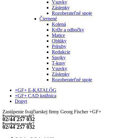
Vsuvky
Záslepky
Rozoberateľné spoje
Čiernené
Kolená
Kríže a odbočky
Matice
Oblúky
Príruby
Redukcie
Spojky
T-kusy
Vsuvky
Záslepky
Rozoberateľné spoje
+GF+ E-KATALÓG
+GF+ CAD knižnica
Dopyt
Zastúpenie švajčiarskej firmy Georg Fischer +GF+
Potrebujete poradiť?
02/44 257 032
Potrebujete poradiť?
02/44 257 032