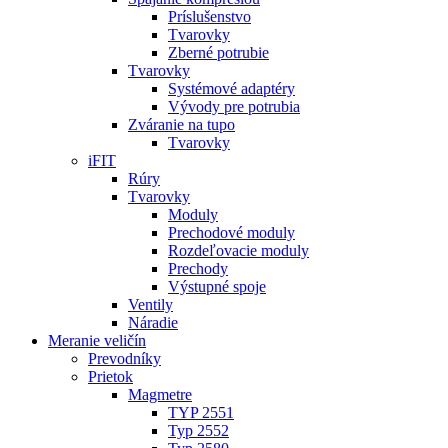
Príslušenstvo
Tvarovky
Zberné potrubie
Tvarovky
Systémové adaptéry
Vývody pre potrubia
Zváranie na tupo
Tvarovky
iFIT
Rúry
Tvarovky
Moduly
Prechodové moduly
Rozdeľovacie moduly
Prechody
Výstupné spoje
Ventily
Náradie
Meranie veličín
Prevodníky
Prietok
Magmetre
TYP 2551
Typ 2552