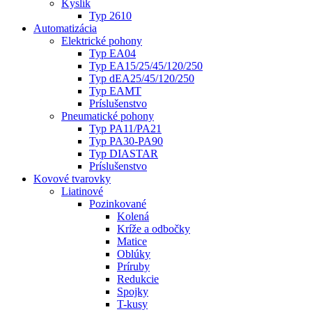
Kyslík
Typ 2610
Automatizácia
Elektrické pohony
Typ EA04
Typ EA15/25/45/120/250
Typ dEA25/45/120/250
Typ EAMT
Príslušenstvo
Pneumatické pohony
Typ PA11/PA21
Typ PA30-PA90
Typ DIASTAR
Príslušenstvo
Kovové tvarovky
Liatinové
Pozinkované
Kolená
Kríže a odbočky
Matice
Oblúky
Príruby
Redukcie
Spojky
T-kusy