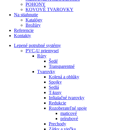
POHONY
KOVOVÉ TVAROVKY
Na stiahnutie
Katalógy
Brožúry
Referencie
Kontakty
Lepené potrubné systémy
PVC-U priemysel
Rúry
Šedé
Transparentné
Tvarovky
Kolená a oblúky
Spojky
Sedlá
T-kusy
Inštalačné tvarovky
Redukcie
Rozoberateľné spoje
maticové
prírubové
Prechody
Zátky a viečka