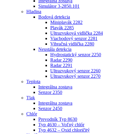
Integrálna zostava
Simulátor 3-2850.101
Hladina
Bodová detekcia
Miniplavák 2282
Plavák 2285
Ultrazvuková vidlička 2284
Viacbodový senzor 2281
Vibračná vidlička 2280
Neustála detekcia
Hydrostatický senzor 2250
Radar 2290
Radar 2291
Ultrazvukový senzor 2260
Ultrazvukový senzor 2270
Teplota
Integrálna zostava
Senzor 2350
Tlak
Integrálna zostava
Senzor 2450
Chlór
Prevodník Typ 8630
Typ 4630 – Voľný chlór
Typ 4632 – Oxid chloričitý