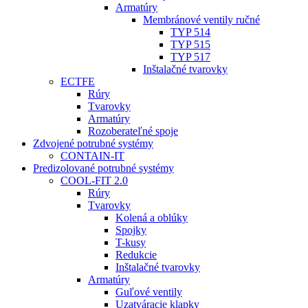
Armatúry
Membránové ventily ručné
TYP 514
TYP 515
TYP 517
Inštalačné tvarovky
ECTFE
Rúry
Tvarovky
Armatúry
Rozoberateľné spoje
Zdvojené potrubné systémy
CONTAIN-IT
Predizolované potrubné systémy
COOL-FIT 2.0
Rúry
Tvarovky
Kolená a oblúky
Spojky
T-kusy
Redukcie
Inštalačné tvarovky
Armatúry
Guľové ventily
Uzatváracie klapky