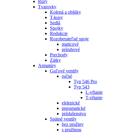
Rúry
Tvarovky
Kolená a oblúky
T-kusy
Sedlá
Spojky
Redukcie
Rozoberateľné spoje
maticové
prírubové
Prechody
Zátky
Armatúry
Guľové ventily
ručné
Typ 546 Pro
Typ 543
L-vŕtanie
T-vŕtanie
elektrické
pneumatické
príslušenstvo
Spätné ventily
bez pružiny
s pružinou