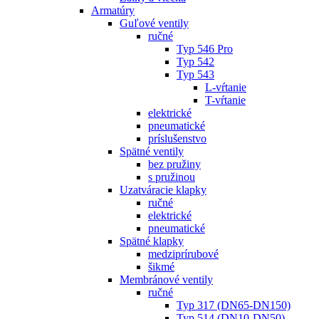
Armatúry
Guľové ventily
ručné
Typ 546 Pro
Typ 542
Typ 543
L-vŕtanie
T-vŕtanie
elektrické
pneumatické
príslušenstvo
Spätné ventily
bez pružiny
s pružinou
Uzatváracie klapky
ručné
elektrické
pneumatické
Spätné klapky
medziprírubové
šikmé
Membránové ventily
ručné
Typ 317 (DN65-DN150)
Typ 514 (DN10-DN50)