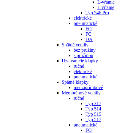
L-vŕtanie
T-vŕtanie
Typ 546 Pro
elektrické
pneumatické
FO
FC
DA
Spätné ventily
bez pružiny
s pružinou
Uzatváracie klapky
ručné
elektrické
pneumatické
Spätné klapky
medziprírubové
Membránové ventily
ručné
Typ 317
Typ 514
Typ 515
Typ 517
pneumatické
FO