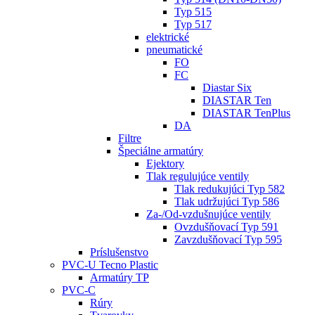
Typ 515
Typ 517
elektrické
pneumatické
FO
FC
Diastar Six
DIASTAR Ten
DIASTAR TenPlus
DA
Filtre
Špeciálne armatúry
Ejektory
Tlak regulujúce ventily
Tlak redukujúci Typ 582
Tlak udržujúci Typ 586
Za-/Od-vzdušnujúce ventily
Ovzdušňovací Typ 591
Zavzdušňovací Typ 595
Príslušenstvo
PVC-U Tecno Plastic
Armatúry TP
PVC-C
Rúry