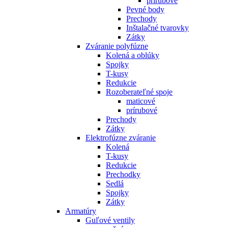
prírubové
Pevné body
Prechody
Inštalačné tvarovky
Zátky
Zváranie polyfúzne
Kolená a oblúky
Spojky
T-kusy
Redukcie
Rozoberateľné spoje
maticové
prírubové
Prechody
Zátky
Elektrofúzne zváranie
Kolená
T-kusy
Redukcie
Prechodky
Sedlá
Spojky
Zátky
Armatúry
Guľové ventily