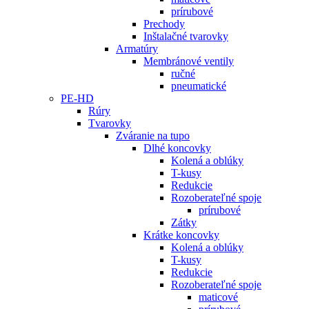
prírubové
Prechody
Inštalačné tvarovky
Armatúry
Membránové ventily
ručné
pneumatické
PE-HD
Rúry
Tvarovky
Zváranie na tupo
Dlhé koncovky
Kolená a oblúky
T-kusy
Redukcie
Rozoberateľné spoje
prírubové
Zátky
Krátke koncovky
Kolená a oblúky
T-kusy
Redukcie
Rozoberateľné spoje
maticové