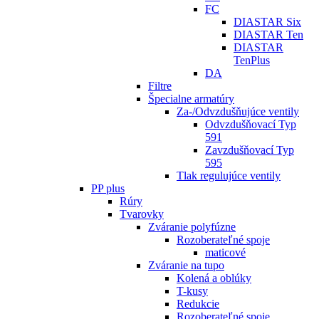
FC
DIASTAR Six
DIASTAR Ten
DIASTAR
TenPlus
DA
Filtre
Špecialne armatúry
Za-/Odvzdušňujúce ventily
Odvzdušňovací Typ
591
Zavzdušňovací Typ
595
Tlak regulujúce ventily
PP plus
Rúry
Tvarovky
Zváranie polyfúzne
Rozoberateľné spoje
maticové
Zváranie na tupo
Kolená a oblúky
T-kusy
Redukcie
Rozoberateľné spoje