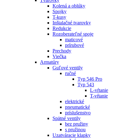
Tvarovky
Kolená a oblúky
Spojky
T-kusy
Inštalačné tvarovky
Redukcie
Rozoberateľné spoje
maticové
prírubové
Prechody
Viečka
Armatúry
Guľové ventily
ručné
Typ 546 Pro
Typ 543
L-vŕtanie
T-vŕtanie
elektrické
pneumatické
príslušenstvo
Spätné ventily
bez pružiny
s pružinou
Uzatváracie klapky