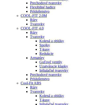
Prechodové tvarovky
Flexibilné hadice
Príslušenstvo
COOL-FIT 2.0M
Rúry
Tvarovky
COOL-FIT 4.0
Rúry
Tvarovky
Kolená a oblúky
Spojky
T-kusy
Redukcie
Armatúry
Guľové ventily
Uzatváracie klapky
Inštalačné tvarovky
Prechodové tvarovky
Príslušenstvo
Cool-Fit ABS
Rúry
Tvarovky
Kolená a oblúky
T-kusy
Inštalačné tvarovky