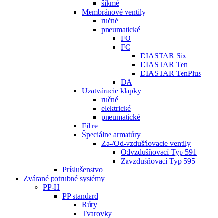
šikmé
Membránové ventily
ručné
pneumatické
FO
FC
DIASTAR Six
DIASTAR Ten
DIASTAR TenPlus
DA
Uzatváracie klapky
ručné
elektrické
pneumatické
Filtre
Špeciálne armatúry
Za-/Od-vzdušňovacie ventily
Odvzdušňovací Typ 591
Zavzdušňovací Typ 595
Príslušenstvo
Zvárané potrubné systémy
PP-H
PP standard
Rúry
Tvarovky