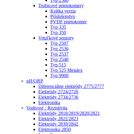
Typ 2580
Trubicové prietokomery
Krátka verzia
Príslušenstvo
PVDF prietokomer
Typ 335
Typ 350
Vrtuľkové senzory
Typ 2507
Typ 2536
Typ 2537
Typ 2540
Typ 515
Typ 525 Metalex
Typ 9900
pH/ORP
Diferenciálne elektródy 2775/2777
Elektródy 2724/2726
Elektródy 2734/2736
Elektronika
Vodivosť / Rezistivita
Elektródy 2818/2819/2820/2821
Elektródy 2822/2823
Elektródy 2839/2842
Elektronika 2850