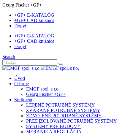
Georg Fischer +GF+
+GF+ E-KATALÓG
+GF+ CAD knižnica
Dopyt
+GF+ E-KATALÓG
+GF+ CAD knižnica
Dopyt
Search
Úvod
O firme
EMGF spol. s r.o.
Georg Fischer +GF+
Sortiment
LEPENÉ POTRUBNÉ SYSTÉMY
ZVÁRANÉ POTRUBNÉ SYSTÉMY
ZDVOJENÉ POTRUBNÉ SYSTÉMY
PREDIZOLOVANÉ POTRUBNÉ SYSTÉMY
SYSTÉMY PRE BUDOVY
MERANIE A REGULÁCIA