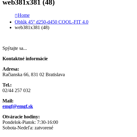
web381x381 (48)
Home
Oblúk 45° d250-d450 COOL-FIT 4.0
web381x381 (48)
Spýtajte sa...
Kontaktné informácie
Adresa:
Račianska 66, 831 02 Bratislava
Tel.:
02/44 257 032
Mail:
emgf@emgf.sk
Otváracie hodiny:
Pondelok-Piatok: 7:30-16:00
Sobota-Nedeľa: zatvorené