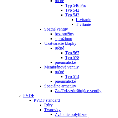
ručné
Typ 546 Pro
Typ 542
Typ 543
L-vŕtanie
T-vŕtanie
Spätné ventily
bez pružiny
s pružinou
Uzatváracie klapky
ručné
Typ 567
Typ 578
pneumatické
Membránové ventily
ručné
Typ 514
pneumatické
Špeciálne armatúry
Za-/Od-vzdušňujúce ventily
PVDF
PVDF standard
Rúry
Tvarovky
Zváranie polyfúzne