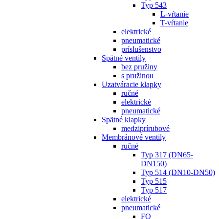
Typ 543
L-vŕtanie
T-vŕtanie
elektrické
pneumatické
príslušenstvo
Spätné ventily
bez pružiny
s pružinou
Uzatváracie klapky
ručné
elektrické
pneumatické
Spätné klapky
medziprírubové
Membránové ventily
ručné
Typ 317 (DN65-
DN150)
Typ 514 (DN10-DN50)
Typ 515
Typ 517
elektrické
pneumatické
FO