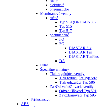
ručné
elektrické
pneumatické
Membránové ventily
ručné
Typ 514 (DN10-DN50)
Typ 515
Typ 517
pneumatické
FO
FC
DIASTAR Six
DIASTAR Ten
DIASTAR TenPlus
DA
Filtre
Špeciálne armatúry
Tlak regulujúce ventily
Tlak redukujúci Typ 582
Tlak udržujúci Typ 586
Za-/Od-vzdušňovacie ventily
Odvzdušňovací Typ 591
Zavzdušňovací Typ 595
Príslušenstvo
ABS