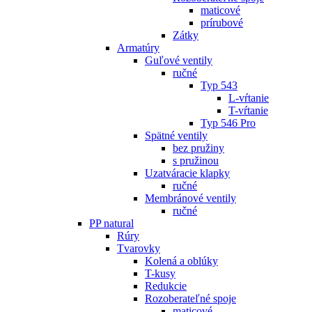
maticové
prírubové
Zátky
Armatúry
Guľové ventily
ručné
Typ 543
L-vŕtanie
T-vŕtanie
Typ 546 Pro
Spätné ventily
bez pružiny
s pružinou
Uzatváracie klapky
ručné
Membránové ventily
ručné
PP natural
Rúry
Tvarovky
Kolená a oblúky
T-kusy
Redukcie
Rozoberateľné spoje
maticové