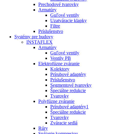
Prechodové tvarovky
Armatúry
Guľové ventily
Uzatváracie klapky
Filtre
Príslušenstvo
Systémy pre budovy
INSTAFLEX
Armatúry
Guľové ventily
Ventily PB
Elektrofúzne zváranie
Kolektory
Prírubové adaptéry
Príslušenstvo
Segmentové tvarovky
Špeciálne redukcie
Tvarovky
Polyfúzne zváranie
Prírubové adaptéry1
Špeciálne redukcie
Tvarovky
Zváracie sedlá
Rúry
Spájanie kompresiou