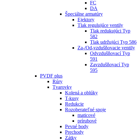
FC
DA
Špeciálne armatúry
Ejektory
Tlak regulujúce ventily
Tlak redukujúci Typ
582
Tlak udržujúci Typ 586
Za-/Od-vzdušňovacie ventily
Odvzdušňovací Typ
591
Zavzdušňovací Typ
595
PVDF plus
Rúry
Tvarovky
Kolená a oblúky
T-kusy
Redukcie
Rozoberateľné spoje
maticové
prírubové
Pevné body
Prechody
Zátky