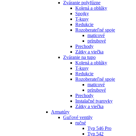
Zváranie polyfúzne
Kolená a oblúky
Spojky
T-kusy
Redukcie
Rozoberateľné spoje
maticové
prírubové
Prechody
Zátky a viečka
Zváranie na tupo
Kolená a oblúky
T-kusy
Redukcie
Rozoberateľné spoje
maticové
prírubové
Prechody
Instalačné tvarovky
Zátky a viečka
Armatúry
Guľové ventily
ručné
Typ 546 Pro
Typ 542