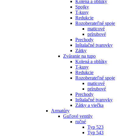
Kolená a oblúky
Spojky
T-kusy
Redukcie
Rozoberateľné spoje
maticové
prírubové
Prechody
Inštalačné tvarovky
Zátky
Zváranie na tupo
Kolená a oblúky
T-kusy
Redukcie
Rozoberateľné spoje
maticové
prírubové
Prechody
Inštalačné tvarovky
Zátky a viečka
Armatúry
Guľové ventily
ručné
Typ 523
Typ 543