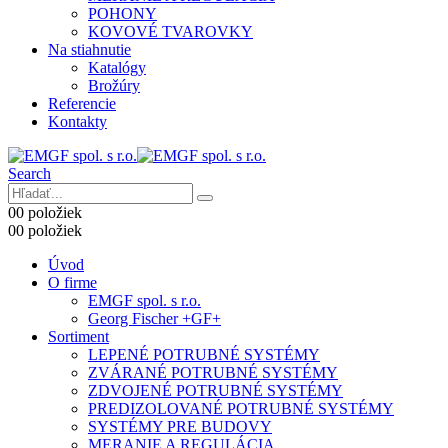
POHONY
KOVOVÉ TVAROVKY
Na stiahnutie
Katalógy
Brožúry
Referencie
Kontakty
Search
0
0 položiek
0
0 položiek
Úvod
O firme
EMGF spol. s r.o.
Georg Fischer +GF+
Sortiment
LEPENÉ POTRUBNÉ SYSTÉMY
ZVÁRANÉ POTRUBNÉ SYSTÉMY
ZDVOJENÉ POTRUBNÉ SYSTÉMY
PREDIZOLOVANÉ POTRUBNÉ SYSTÉMY
SYSTÉMY PRE BUDOVY
MERANIE A REGULÁCIA