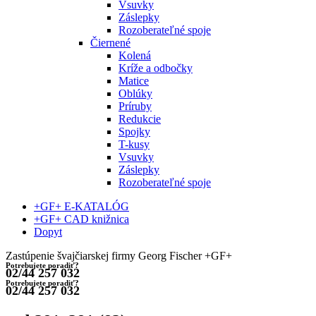
Vsuvky
Záslepky
Rozoberateľné spoje
Čiernené
Kolená
Kríže a odbočky
Matice
Oblúky
Príruby
Redukcie
Spojky
T-kusy
Vsuvky
Záslepky
Rozoberateľné spoje
+GF+ E-KATALÓG
+GF+ CAD knižnica
Dopyt
Zastúpenie švajčiarskej firmy Georg Fischer +GF+
Potrebujete poradiť?
02/44 257 032
Potrebujete poradiť?
02/44 257 032