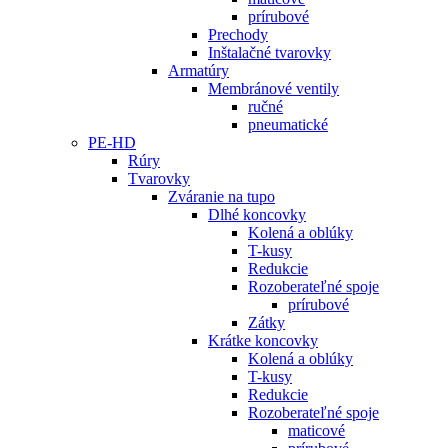
prírubové
Prechody
Inštalačné tvarovky
Armatúry
Membránové ventily
ručné
pneumatické
PE-HD
Rúry
Tvarovky
Zváranie na tupo
Dlhé koncovky
Kolená a oblúky
T-kusy
Redukcie
Rozoberateľné spoje
prírubové
Zátky
Krátke koncovky
Kolená a oblúky
T-kusy
Redukcie
Rozoberateľné spoje
maticové