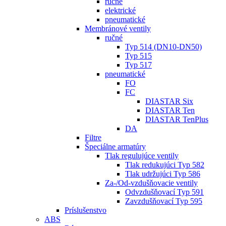
ručné
elektrické
pneumatické
Membránové ventily
ručné
Typ 514 (DN10-DN50)
Typ 515
Typ 517
pneumatické
FO
FC
DIASTAR Six
DIASTAR Ten
DIASTAR TenPlus
DA
Filtre
Špeciálne armatúry
Tlak regulujúce ventily
Tlak redukujúci Typ 582
Tlak udržujúci Typ 586
Za-/Od-vzdušňovacie ventily
Odvzdušňovací Typ 591
Zavzdušňovací Typ 595
Príslušenstvo
ABS