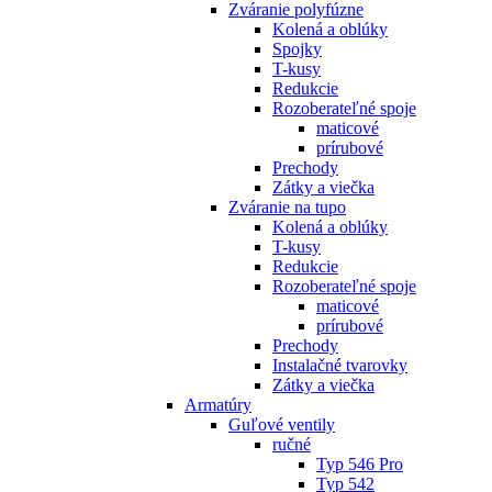
Zváranie polyfúzne
Kolená a oblúky
Spojky
T-kusy
Redukcie
Rozoberateľné spoje
maticové
prírubové
Prechody
Zátky a viečka
Zváranie na tupo
Kolená a oblúky
T-kusy
Redukcie
Rozoberateľné spoje
maticové
prírubové
Prechody
Instalačné tvarovky
Zátky a viečka
Armatúry
Guľové ventily
ručné
Typ 546 Pro
Typ 542