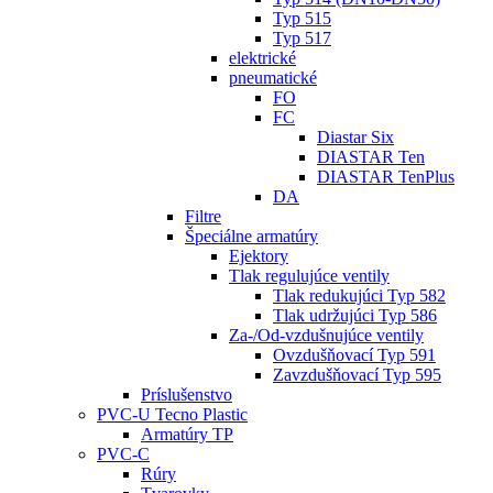
Typ 515
Typ 517
elektrické
pneumatické
FO
FC
Diastar Six
DIASTAR Ten
DIASTAR TenPlus
DA
Filtre
Špeciálne armatúry
Ejektory
Tlak regulujúce ventily
Tlak redukujúci Typ 582
Tlak udržujúci Typ 586
Za-/Od-vzdušnujúce ventily
Ovzdušňovací Typ 591
Zavzdušňovací Typ 595
Príslušenstvo
PVC-U Tecno Plastic
Armatúry TP
PVC-C
Rúry