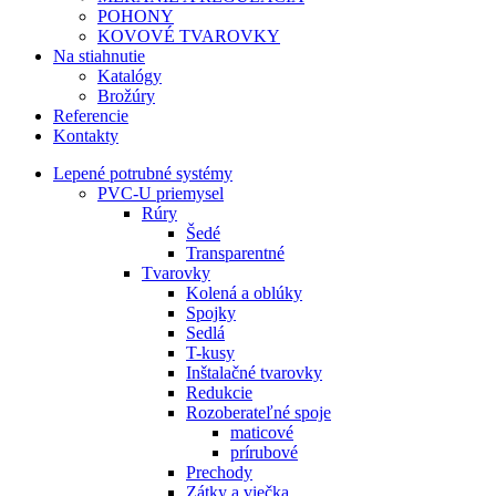
POHONY
KOVOVÉ TVAROVKY
Na stiahnutie
Katalógy
Brožúry
Referencie
Kontakty
Lepené potrubné systémy
PVC-U priemysel
Rúry
Šedé
Transparentné
Tvarovky
Kolená a oblúky
Spojky
Sedlá
T-kusy
Inštalačné tvarovky
Redukcie
Rozoberateľné spoje
maticové
prírubové
Prechody
Zátky a viečka