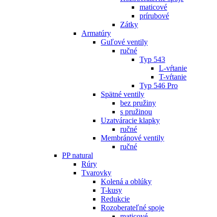
maticové
prírubové
Zátky
Armatúry
Guľové ventily
ručné
Typ 543
L-vŕtanie
T-vŕtanie
Typ 546 Pro
Spätné ventily
bez pružiny
s pružinou
Uzatváracie klapky
ručné
Membránové ventily
ručné
PP natural
Rúry
Tvarovky
Kolená a oblúky
T-kusy
Redukcie
Rozoberateľné spoje
maticové