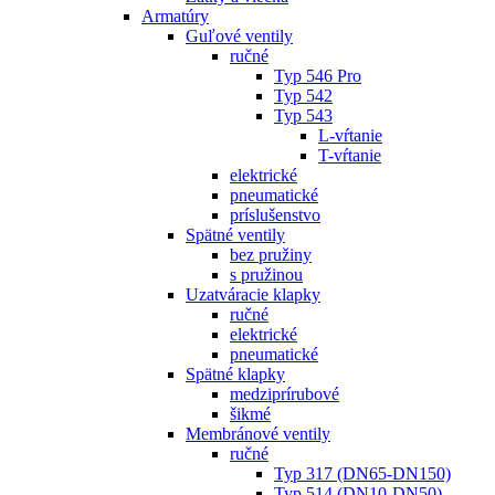
Armatúry
Guľové ventily
ručné
Typ 546 Pro
Typ 542
Typ 543
L-vŕtanie
T-vŕtanie
elektrické
pneumatické
príslušenstvo
Spätné ventily
bez pružiny
s pružinou
Uzatváracie klapky
ručné
elektrické
pneumatické
Spätné klapky
medziprírubové
šikmé
Membránové ventily
ručné
Typ 317 (DN65-DN150)
Typ 514 (DN10-DN50)