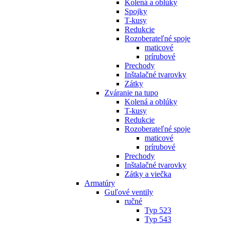
Kolená a oblúky
Spojky
T-kusy
Redukcie
Rozoberateľné spoje
maticové
prírubové
Prechody
Inštalačné tvarovky
Zátky
Zváranie na tupo
Kolená a oblúky
T-kusy
Redukcie
Rozoberateľné spoje
maticové
prírubové
Prechody
Inštalačné tvarovky
Zátky a viečka
Armatúry
Guľové ventily
ručné
Typ 523
Typ 543