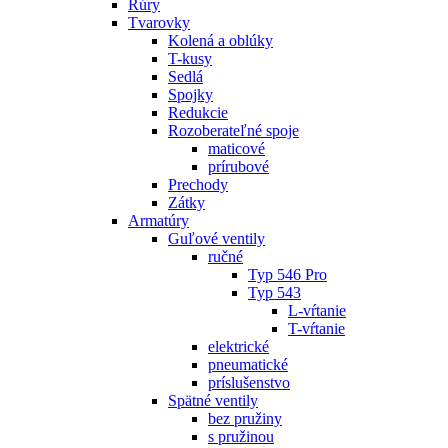
Rúry
Tvarovky
Kolená a oblúky
T-kusy
Sedlá
Spojky
Redukcie
Rozoberateľné spoje
maticové
prírubové
Prechody
Zátky
Armatúry
Guľové ventily
ručné
Typ 546 Pro
Typ 543
L-vŕtanie
T-vŕtanie
elektrické
pneumatické
príslušenstvo
Spätné ventily
bez pružiny
s pružinou