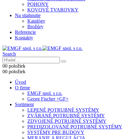
POHONY
KOVOVÉ TVAROVKY
Na stiahnutie
Katalógy
Brožúry
Referencie
Kontakty
Search
0
0 položiek
0
0 položiek
Úvod
O firme
EMGF spol. s r.o.
Georg Fischer +GF+
Sortiment
LEPENÉ POTRUBNÉ SYSTÉMY
ZVÁRANÉ POTRUBNÉ SYSTÉMY
ZDVOJENÉ POTRUBNÉ SYSTÉMY
PREDIZOLOVANÉ POTRUBNÉ SYSTÉMY
SYSTÉMY PRE BUDOVY
MERANIE A REGULÁCIA