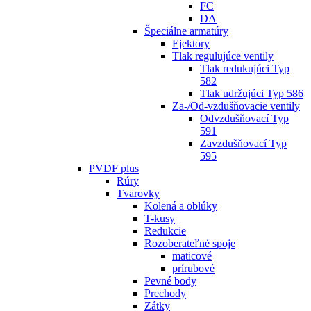
FC
DA
Špeciálne armatúry
Ejektory
Tlak regulujúce ventily
Tlak redukujúci Typ
582
Tlak udržujúci Typ 586
Za-/Od-vzdušňovacie ventily
Odvzdušňovací Typ
591
Zavzdušňovací Typ
595
PVDF plus
Rúry
Tvarovky
Kolená a oblúky
T-kusy
Redukcie
Rozoberateľné spoje
maticové
prírubové
Pevné body
Prechody
Zátky