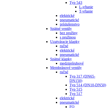
Typ 543
L-vŕtanie
T-vŕtanie
elektrické
pneumatické
príslušenstvo
Spätné ventily
bez pružiny
s pružinou
Uzatváracie klapky
ručné
elektrické
pneumatické
Spätné klapky
medziprírubové
Membránové ventily
ručné
Typ 317 (DN65-
DN150)
Typ 514 (DN10-DN50)
Typ 515
Typ 517
elektrické
pneumatické
FO