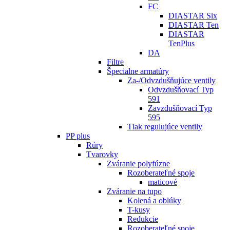
FC
DIASTAR Six
DIASTAR Ten
DIASTAR
TenPlus
DA
Filtre
Špecialne armatúry
Za-/Odvzdušňujúce ventily
Odvzdušňovací Typ
591
Zavzdušňovací Typ
595
Tlak regulujúce ventily
PP plus
Rúry
Tvarovky
Zváranie polyfúzne
Rozoberateľné spoje
maticové
Zváranie na tupo
Kolená a oblúky
T-kusy
Redukcie
Rozoberateľné spoje