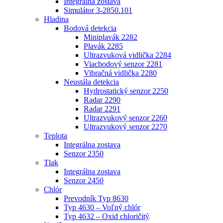
Integrálna zostava
Simulátor 3-2850.101
Hladina
Bodová detekcia
Miniplavák 2282
Plavák 2285
Ultrazvuková vidlička 2284
Viacbodový senzor 2281
Vibračná vidlička 2280
Neustála detekcia
Hydrostatický senzor 2250
Radar 2290
Radar 2291
Ultrazvukový senzor 2260
Ultrazvukový senzor 2270
Teplota
Integrálna zostava
Senzor 2350
Tlak
Integrálna zostava
Senzor 2450
Chlór
Prevodník Typ 8630
Typ 4630 – Voľný chlór
Typ 4632 – Oxid chloričitý