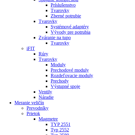
Príslušenstvo
Tvarovky
Zberné potrubie
Tvarovky
Systémové adaptéry
Vývody pre potrubia
Zváranie na tupo
Tvarovky
iFIT
Rúry
Tvarovky
Moduly
Prechodové moduly
Rozdeľovacie moduly
Prechody
Výstupné spoje
Ventily
Náradie
Meranie veličín
Prevodníky
Prietok
Magmetre
TYP 2551
Typ 2552