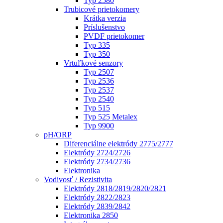
Typ 2580
Trubicové prietokomery
Krátka verzia
Príslušenstvo
PVDF prietokomer
Typ 335
Typ 350
Vrtuľkové senzory
Typ 2507
Typ 2536
Typ 2537
Typ 2540
Typ 515
Typ 525 Metalex
Typ 9900
pH/ORP
Diferenciálne elektródy 2775/2777
Elektródy 2724/2726
Elektródy 2734/2736
Elektronika
Vodivosť / Rezistivita
Elektródy 2818/2819/2820/2821
Elektródy 2822/2823
Elektródy 2839/2842
Elektronika 2850