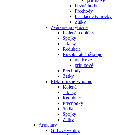
prírubové
Pevné body
Prechody
Inštalačné tvarovky
Zátky
Zváranie polyfúzne
Kolená a oblúky
Spojky
T-kusy
Redukcie
Rozoberateľné spoje
maticové
prírubové
Prechody
Zátky
Elektrofúzne zváranie
Kolená
T-kusy
Redukcie
Prechodky
Sedlá
Spojky
Zátky
Armatúry
Guľové ventily