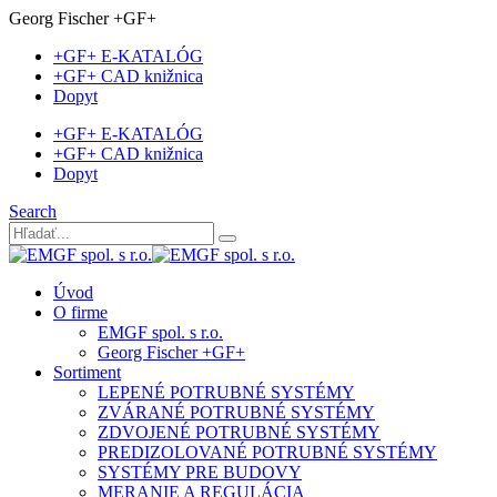
Georg Fischer +GF+
+GF+ E-KATALÓG
+GF+ CAD knižnica
Dopyt
+GF+ E-KATALÓG
+GF+ CAD knižnica
Dopyt
Search
Úvod
O firme
EMGF spol. s r.o.
Georg Fischer +GF+
Sortiment
LEPENÉ POTRUBNÉ SYSTÉMY
ZVÁRANÉ POTRUBNÉ SYSTÉMY
ZDVOJENÉ POTRUBNÉ SYSTÉMY
PREDIZOLOVANÉ POTRUBNÉ SYSTÉMY
SYSTÉMY PRE BUDOVY
MERANIE A REGULÁCIA