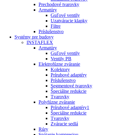
Prechodové tvarovky
Armatúry
Guľové ventily
Uzatváracie klapky
Filtre
Príslušenstvo
Systémy pre budovy
INSTAFLEX
Armatúry
Guľové ventily
Ventily PB
Elektrofúzne zváranie
Kolektory
Prírubové adaptéry
Príslušenstvo
Segmentové tvarovky
Špeciálne redukcie
Tvarovky
Polyfúzne zváranie
Prírubové adaptéry1
Špeciálne redukcie
Tvarovky
Zváracie sedlá
Rúry
Spájanie kompresiou