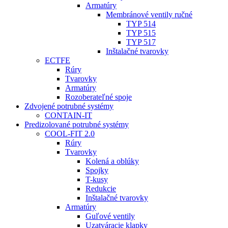
Armatúry
Membránové ventily ručné
TYP 514
TYP 515
TYP 517
Inštalačné tvarovky
ECTFE
Rúry
Tvarovky
Armatúry
Rozoberateľné spoje
Zdvojené potrubné systémy
CONTAIN-IT
Predizolované potrubné systémy
COOL-FIT 2.0
Rúry
Tvarovky
Kolená a oblúky
Spojky
T-kusy
Redukcie
Inštalačné tvarovky
Armatúry
Guľové ventily
Uzatváracie klapky