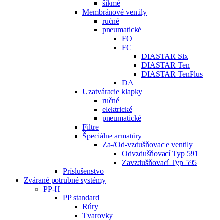
šikmé
Membránové ventily
ručné
pneumatické
FO
FC
DIASTAR Six
DIASTAR Ten
DIASTAR TenPlus
DA
Uzatváracie klapky
ručné
elektrické
pneumatické
Filtre
Špeciálne armatúry
Za-/Od-vzdušňovacie ventily
Odvzdušňovací Typ 591
Zavzdušňovací Typ 595
Príslušenstvo
Zvárané potrubné systémy
PP-H
PP standard
Rúry
Tvarovky