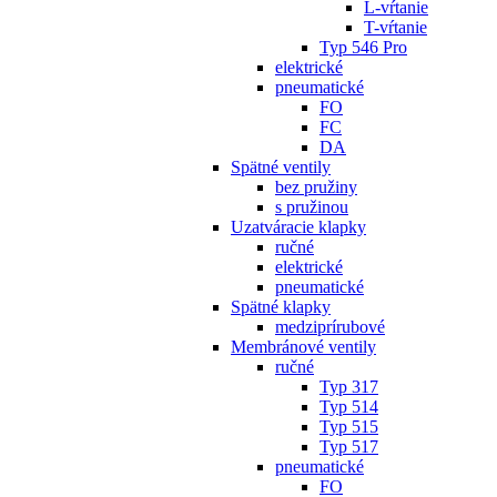
L-vŕtanie
T-vŕtanie
Typ 546 Pro
elektrické
pneumatické
FO
FC
DA
Spätné ventily
bez pružiny
s pružinou
Uzatváracie klapky
ručné
elektrické
pneumatické
Spätné klapky
medziprírubové
Membránové ventily
ručné
Typ 317
Typ 514
Typ 515
Typ 517
pneumatické
FO