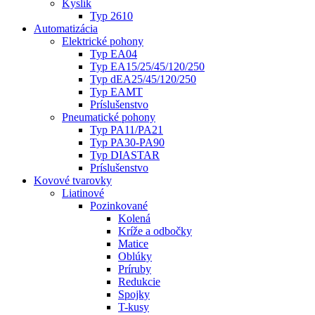
Kyslík
Typ 2610
Automatizácia
Elektrické pohony
Typ EA04
Typ EA15/25/45/120/250
Typ dEA25/45/120/250
Typ EAMT
Príslušenstvo
Pneumatické pohony
Typ PA11/PA21
Typ PA30-PA90
Typ DIASTAR
Príslušenstvo
Kovové tvarovky
Liatinové
Pozinkované
Kolená
Kríže a odbočky
Matice
Oblúky
Príruby
Redukcie
Spojky
T-kusy