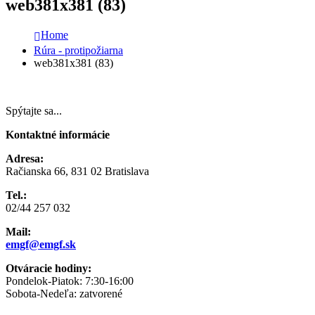
web381x381 (83)
Home
Rúra - protipožiarna
web381x381 (83)
Spýtajte sa...
Kontaktné informácie
Adresa:
Račianska 66, 831 02 Bratislava
Tel.:
02/44 257 032
Mail:
emgf@emgf.sk
Otváracie hodiny:
Pondelok-Piatok: 7:30-16:00
Sobota-Nedeľa: zatvorené