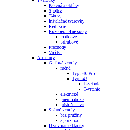
Tvarovky
Kolená a oblúky
Spojky
T-kusy
Inštalačné tvarovky
Redukcie
Rozoberateľné spoje
maticové
prírubové
Prechody
Viečka
Armatúry
Guľové ventily
ručné
Typ 546 Pro
Typ 543
L-vŕtanie
T-vŕtanie
elektrické
pneumatické
príslušenstvo
Spätné ventily
bez pružiny
s pružinou
Uzatváracie klapky