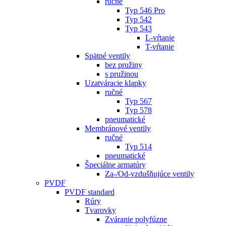
ručné
Typ 546 Pro
Typ 542
Typ 543
L-vŕtanie
T-vŕtanie
Spätné ventily
bez pružiny
s pružinou
Uzatváracie klapky
ručné
Typ 567
Typ 578
pneumatické
Membránové ventily
ručné
Typ 514
pneumatické
Špeciálne armatúry
Za-/Od-vzdušňujúce ventily
PVDF
PVDF standard
Rúry
Tvarovky
Zváranie polyfúzne