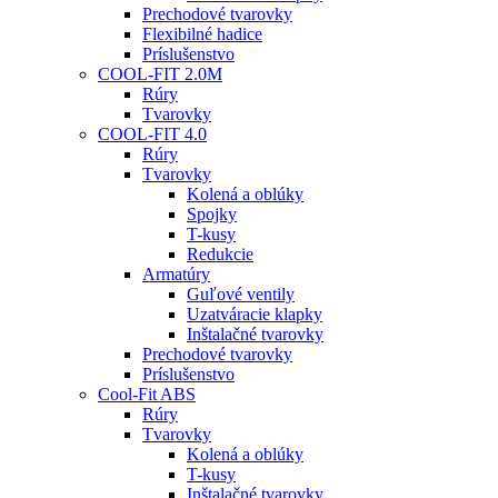
Prechodové tvarovky
Flexibilné hadice
Príslušenstvo
COOL-FIT 2.0M
Rúry
Tvarovky
COOL-FIT 4.0
Rúry
Tvarovky
Kolená a oblúky
Spojky
T-kusy
Redukcie
Armatúry
Guľové ventily
Uzatváracie klapky
Inštalačné tvarovky
Prechodové tvarovky
Príslušenstvo
Cool-Fit ABS
Rúry
Tvarovky
Kolená a oblúky
T-kusy
Inštalačné tvarovky