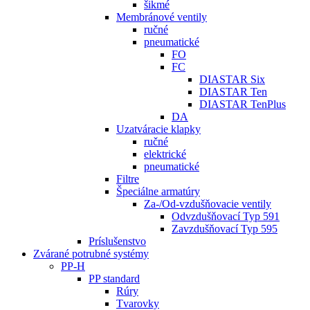
šikmé
Membránové ventily
ručné
pneumatické
FO
FC
DIASTAR Six
DIASTAR Ten
DIASTAR TenPlus
DA
Uzatváracie klapky
ručné
elektrické
pneumatické
Filtre
Špeciálne armatúry
Za-/Od-vzdušňovacie ventily
Odvzdušňovací Typ 591
Zavzdušňovací Typ 595
Príslušenstvo
Zvárané potrubné systémy
PP-H
PP standard
Rúry
Tvarovky