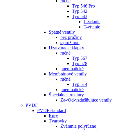
ručné
Typ 546 Pro
Typ 542
Typ 543
L-vŕtanie
T-vŕtanie
Spätné ventily
bez pružiny
s pružinou
Uzatváracie klapky
ručné
Typ 567
Typ 578
pneumatické
Membránové ventily
ručné
Typ 514
pneumatické
Špeciálne armatúry
Za-/Od-vzdušňujúce ventily
PVDF
PVDF standard
Rúry
Tvarovky
Zváranie polyfúzne