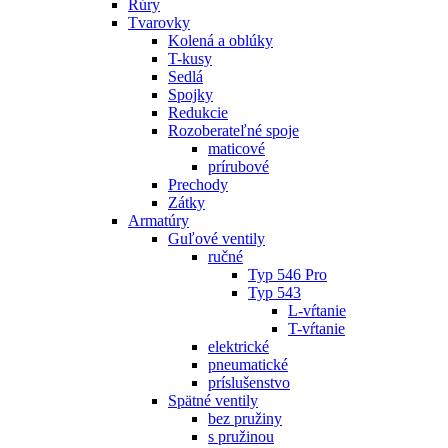
Rúry
Tvarovky
Kolená a oblúky
T-kusy
Sedlá
Spojky
Redukcie
Rozoberateľné spoje
maticové
prírubové
Prechody
Zátky
Armatúry
Guľové ventily
ručné
Typ 546 Pro
Typ 543
L-vŕtanie
T-vŕtanie
elektrické
pneumatické
príslušenstvo
Spätné ventily
bez pružiny
s pružinou