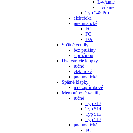
L-vŕtanie
T-vŕtanie
Typ 546 Pro
elektrické
pneumatické
FO
FC
DA
Spätné ventily
bez pružiny
s pružinou
Uzatváracie klapky
ručné
elektrické
pneumatické
Spätné klapky
medziprírubové
Membránové ventily
ručné
Typ 317
Typ 514
Typ 515
Typ 517
pneumatické
FO