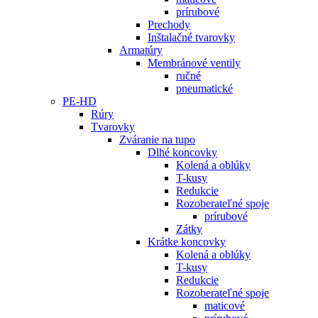
prírubové
Prechody
Inštalačné tvarovky
Armatúry
Membránové ventily
ručné
pneumatické
PE-HD
Rúry
Tvarovky
Zváranie na tupo
Dlhé koncovky
Kolená a oblúky
T-kusy
Redukcie
Rozoberateľné spoje
prírubové
Zátky
Krátke koncovky
Kolená a oblúky
T-kusy
Redukcie
Rozoberateľné spoje
maticové