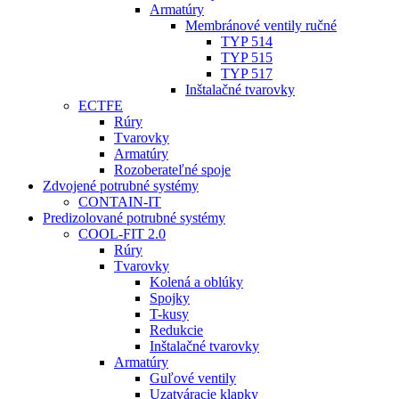
Armatúry
Membránové ventily ručné
TYP 514
TYP 515
TYP 517
Inštalačné tvarovky
ECTFE
Rúry
Tvarovky
Armatúry
Rozoberateľné spoje
Zdvojené potrubné systémy
CONTAIN-IT
Predizolované potrubné systémy
COOL-FIT 2.0
Rúry
Tvarovky
Kolená a oblúky
Spojky
T-kusy
Redukcie
Inštalačné tvarovky
Armatúry
Guľové ventily
Uzatváracie klapky