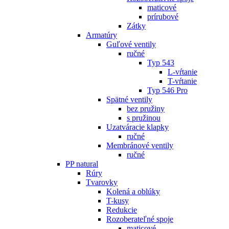
maticové
prírubové
Zátky
Armatúry
Guľové ventily
ručné
Typ 543
L-vŕtanie
T-vŕtanie
Typ 546 Pro
Spätné ventily
bez pružiny
s pružinou
Uzatváracie klapky
ručné
Membránové ventily
ručné
PP natural
Rúry
Tvarovky
Kolená a oblúky
T-kusy
Redukcie
Rozoberateľné spoje
maticové