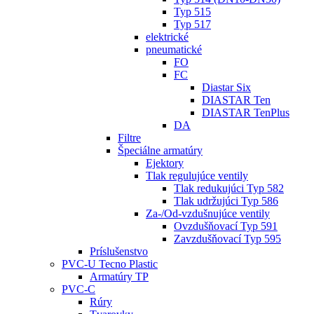
Typ 515
Typ 517
elektrické
pneumatické
FO
FC
Diastar Six
DIASTAR Ten
DIASTAR TenPlus
DA
Filtre
Špeciálne armatúry
Ejektory
Tlak regulujúce ventily
Tlak redukujúci Typ 582
Tlak udržujúci Typ 586
Za-/Od-vzdušnujúce ventily
Ovzdušňovací Typ 591
Zavzdušňovací Typ 595
Príslušenstvo
PVC-U Tecno Plastic
Armatúry TP
PVC-C
Rúry