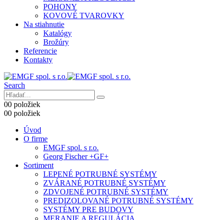
POHONY
KOVOVÉ TVAROVKY
Na stiahnutie
Katalógy
Brožúry
Referencie
Kontakty
Search
0
0 položiek
0
0 položiek
Úvod
O firme
EMGF spol. s r.o.
Georg Fischer +GF+
Sortiment
LEPENÉ POTRUBNÉ SYSTÉMY
ZVÁRANÉ POTRUBNÉ SYSTÉMY
ZDVOJENÉ POTRUBNÉ SYSTÉMY
PREDIZOLOVANÉ POTRUBNÉ SYSTÉMY
SYSTÉMY PRE BUDOVY
MERANIE A REGULÁCIA