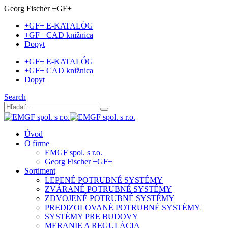
Georg Fischer +GF+
+GF+ E-KATALÓG
+GF+ CAD knižnica
Dopyt
+GF+ E-KATALÓG
+GF+ CAD knižnica
Dopyt
Search
Úvod
O firme
EMGF spol. s r.o.
Georg Fischer +GF+
Sortiment
LEPENÉ POTRUBNÉ SYSTÉMY
ZVÁRANÉ POTRUBNÉ SYSTÉMY
ZDVOJENÉ POTRUBNÉ SYSTÉMY
PREDIZOLOVANÉ POTRUBNÉ SYSTÉMY
SYSTÉMY PRE BUDOVY
MERANIE A REGULÁCIA