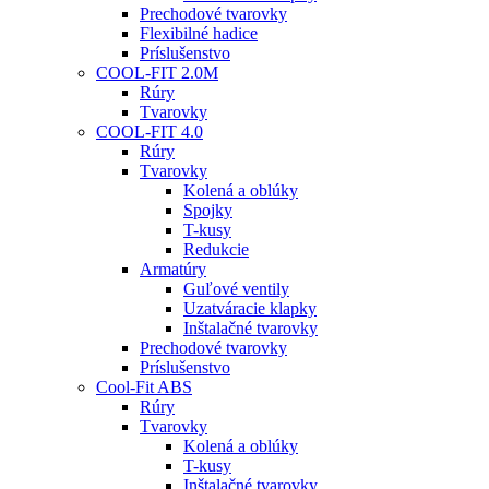
Prechodové tvarovky
Flexibilné hadice
Príslušenstvo
COOL-FIT 2.0M
Rúry
Tvarovky
COOL-FIT 4.0
Rúry
Tvarovky
Kolená a oblúky
Spojky
T-kusy
Redukcie
Armatúry
Guľové ventily
Uzatváracie klapky
Inštalačné tvarovky
Prechodové tvarovky
Príslušenstvo
Cool-Fit ABS
Rúry
Tvarovky
Kolená a oblúky
T-kusy
Inštalačné tvarovky