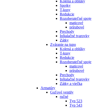
Kolená a oblúky
Spojky
T-kusy
Redukcie
Rozoberateľné spoje
maticové
prírubové
Prechody
Inštalačné tvarovky
Zátky
Zváranie na tupo
Kolená a oblúky
T-kusy
Redukcie
Rozoberateľné spoje
maticové
prírubové
Prechody
Inštalačné tvarovky
Zátky a viečka
Armatúry
Guľové ventily
ručné
Typ 523
Typ 543