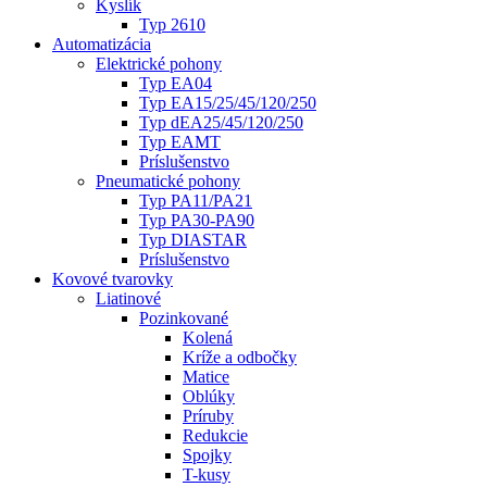
Kyslík
Typ 2610
Automatizácia
Elektrické pohony
Typ EA04
Typ EA15/25/45/120/250
Typ dEA25/45/120/250
Typ EAMT
Príslušenstvo
Pneumatické pohony
Typ PA11/PA21
Typ PA30-PA90
Typ DIASTAR
Príslušenstvo
Kovové tvarovky
Liatinové
Pozinkované
Kolená
Kríže a odbočky
Matice
Oblúky
Príruby
Redukcie
Spojky
T-kusy