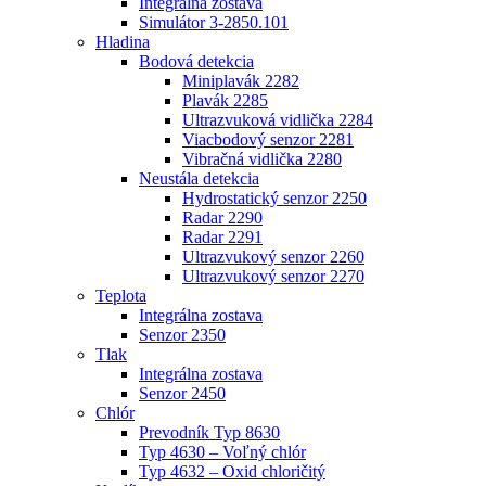
Integrálna zostava
Simulátor 3-2850.101
Hladina
Bodová detekcia
Miniplavák 2282
Plavák 2285
Ultrazvuková vidlička 2284
Viacbodový senzor 2281
Vibračná vidlička 2280
Neustála detekcia
Hydrostatický senzor 2250
Radar 2290
Radar 2291
Ultrazvukový senzor 2260
Ultrazvukový senzor 2270
Teplota
Integrálna zostava
Senzor 2350
Tlak
Integrálna zostava
Senzor 2450
Chlór
Prevodník Typ 8630
Typ 4630 – Voľný chlór
Typ 4632 – Oxid chloričitý