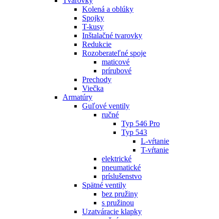
Tvarovky
Kolená a oblúky
Spojky
T-kusy
Inštalačné tvarovky
Redukcie
Rozoberateľné spoje
maticové
prírubové
Prechody
Viečka
Armatúry
Guľové ventily
ručné
Typ 546 Pro
Typ 543
L-vŕtanie
T-vŕtanie
elektrické
pneumatické
príslušenstvo
Spätné ventily
bez pružiny
s pružinou
Uzatváracie klapky