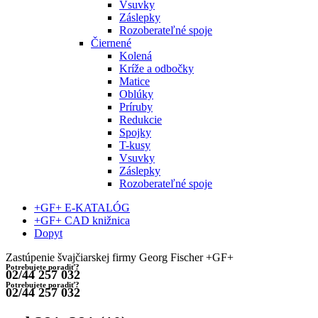
Vsuvky
Záslepky
Rozoberateľné spoje
Čiernené
Kolená
Kríže a odbočky
Matice
Oblúky
Príruby
Redukcie
Spojky
T-kusy
Vsuvky
Záslepky
Rozoberateľné spoje
+GF+ E-KATALÓG
+GF+ CAD knižnica
Dopyt
Zastúpenie švajčiarskej firmy Georg Fischer +GF+
Potrebujete poradiť?
02/44 257 032
Potrebujete poradiť?
02/44 257 032