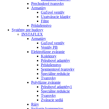
Prechodové tvarovky
Armatúry
Guľové ventily
Uzatváracie klapky
Filtre
Príslušenstvo
Systémy pre budovy
INSTAFLEX
Armatúry
Guľové ventily
Ventily PB
Elektrofúzne zváranie
Kolektory
Prírubové adaptéry
Príslušenstvo
Segmentové tvarovky
Špeciálne redukcie
Tvarovky
Polyfúzne zváranie
Prírubové adaptéry1
Špeciálne redukcie
Tvarovky
Zváracie sedlá
Rúry
Spájanie kompresiou