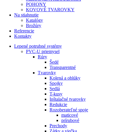
POHONY
KOVOVÉ TVAROVKY
Na stiahnutie
Katalógy
Brožúry
Referencie
Kontakty
Lepené potrubné systémy
PVC-U priemysel
Rúry
Šedé
Transparentné
Tvarovky
Kolená a oblúky
Spojky
Sedlá
T-kusy
Inštalačné tvarovky
Redukcie
Rozoberateľné spoje
maticové
prírubové
Prechody
Zátky a viečka