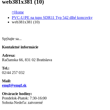
web381x381 (10)
Home
PVC-U/PE na tupo SDR11 Typ 542 dlhé koncovky
web381x381 (10)
Spýtajte sa...
Kontaktné informácie
Adresa:
Račianska 66, 831 02 Bratislava
Tel.:
02/44 257 032
Mail:
emgf@emgf.sk
Otváracie hodiny:
Pondelok-Piatok: 7:30-16:00
Sobota-Nedeľa: zatvorené