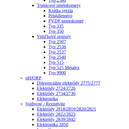
Typ 2580
Trubicové prietokomery
Krátka verzia
Príslušenstvo
PVDF prietokomer
Typ 335
Typ 350
Vrtuľkové senzory
Typ 2507
Typ 2536
Typ 2537
Typ 2540
Typ 515
Typ 525 Metalex
Typ 9900
pH/ORP
Diferenciálne elektródy 2775/2777
Elektródy 2724/2726
Elektródy 2734/2736
Elektronika
Vodivosť / Rezistivita
Elektródy 2818/2819/2820/2821
Elektródy 2822/2823
Elektródy 2839/2842
Elektronika 2850