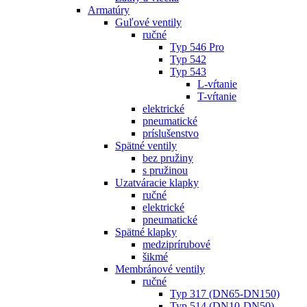
Armatúry
Guľové ventily
ručné
Typ 546 Pro
Typ 542
Typ 543
L-vŕtanie
T-vŕtanie
elektrické
pneumatické
príslušenstvo
Spätné ventily
bez pružiny
s pružinou
Uzatváracie klapky
ručné
elektrické
pneumatické
Spätné klapky
medziprírubové
šikmé
Membránové ventily
ručné
Typ 317 (DN65-DN150)
Typ 514 (DN10-DN50)