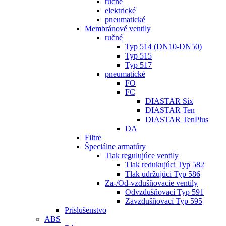
ručné
elektrické
pneumatické
Membránové ventily
ručné
Typ 514 (DN10-DN50)
Typ 515
Typ 517
pneumatické
FO
FC
DIASTAR Six
DIASTAR Ten
DIASTAR TenPlus
DA
Filtre
Špeciálne armatúry
Tlak regulujúce ventily
Tlak redukujúci Typ 582
Tlak udržujúci Typ 586
Za-/Od-vzdušňovacie ventily
Odvzdušňovací Typ 591
Zavzdušňovací Typ 595
Príslušenstvo
ABS