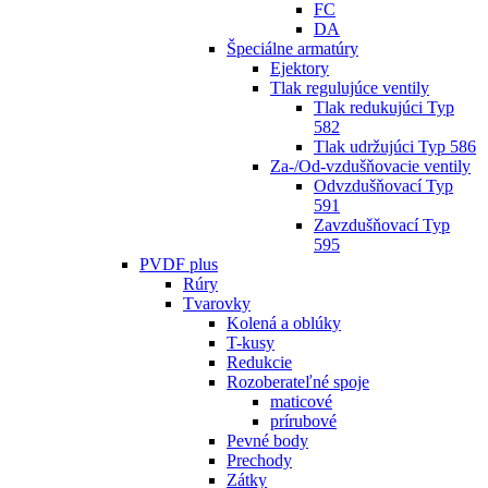
FC
DA
Špeciálne armatúry
Ejektory
Tlak regulujúce ventily
Tlak redukujúci Typ
582
Tlak udržujúci Typ 586
Za-/Od-vzdušňovacie ventily
Odvzdušňovací Typ
591
Zavzdušňovací Typ
595
PVDF plus
Rúry
Tvarovky
Kolená a oblúky
T-kusy
Redukcie
Rozoberateľné spoje
maticové
prírubové
Pevné body
Prechody
Zátky