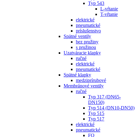
Typ 543
L-vŕtanie
T-vŕtanie
elektrické
pneumatické
príslušenstvo
Spätné ventily
bez pružiny
s pružinou
Uzatváracie klapky
ručné
elektrické
pneumatické
Spätné klapky
medziprírubové
Membránové ventily
ručné
Typ 317 (DN65-
DN150)
Typ 514 (DN10-DN50)
Typ 515
Typ 517
elektrické
pneumatické
FO