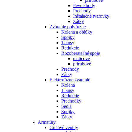
prírubové
Pevné body
Prechody
Inštalačné tvarovky
Zátky
Zváranie polyfúzne
Kolená a oblúky
Spojky
T-kusy
Redukcie
Rozoberateľné spoje
maticové
prírubové
Prechody
Zátky
Elektrofúzne zváranie
Kolená
T-kusy
Redukcie
Prechodky
Sedlá
Spojky
Zátky
Armatúry
Guľové ventily