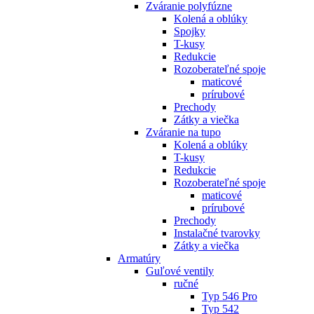
Zváranie polyfúzne
Kolená a oblúky
Spojky
T-kusy
Redukcie
Rozoberateľné spoje
maticové
prírubové
Prechody
Zátky a viečka
Zváranie na tupo
Kolená a oblúky
T-kusy
Redukcie
Rozoberateľné spoje
maticové
prírubové
Prechody
Instalačné tvarovky
Zátky a viečka
Armatúry
Guľové ventily
ručné
Typ 546 Pro
Typ 542