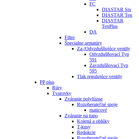
FC
DIASTAR Six
DIASTAR Ten
DIASTAR
TenPlus
DA
Filtre
Špecialne armatúry
Za-/Odvzdušňujúce ventily
Odvzdušňovací Typ
591
Zavzdušňovací Typ
595
Tlak regulujúce ventily
PP plus
Rúry
Tvarovky
Zváranie polyfúzne
Rozoberateľné spoje
maticové
Zváranie na tupo
Kolená a oblúky
T-kusy
Redukcie
Rozoberateľné spoje