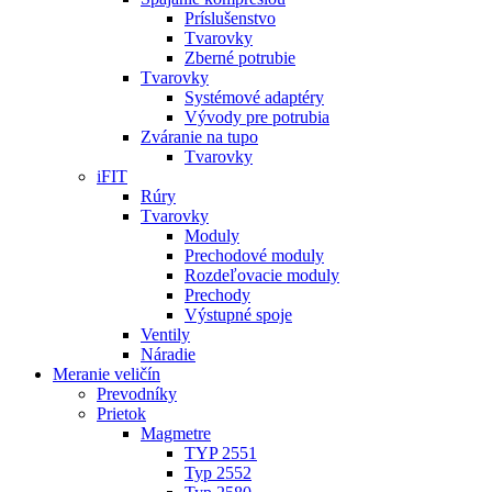
Príslušenstvo
Tvarovky
Zberné potrubie
Tvarovky
Systémové adaptéry
Vývody pre potrubia
Zváranie na tupo
Tvarovky
iFIT
Rúry
Tvarovky
Moduly
Prechodové moduly
Rozdeľovacie moduly
Prechody
Výstupné spoje
Ventily
Náradie
Meranie veličín
Prevodníky
Prietok
Magmetre
TYP 2551
Typ 2552