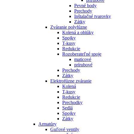
prírubové
Pevné body
Prechody
Inštalačné tvarovky
Zátky
Zváranie polyfúzne
Kolená a oblúky
Spojky
T-kusy
Redukcie
Rozoberateľné spoje
maticové
prírubové
Prechody
Zátky
Elektrofúzne zváranie
Kolená
T-kusy
Redukcie
Prechodky
Sedlá
Spojky
Zátky
Armatúry
Guľové ventily