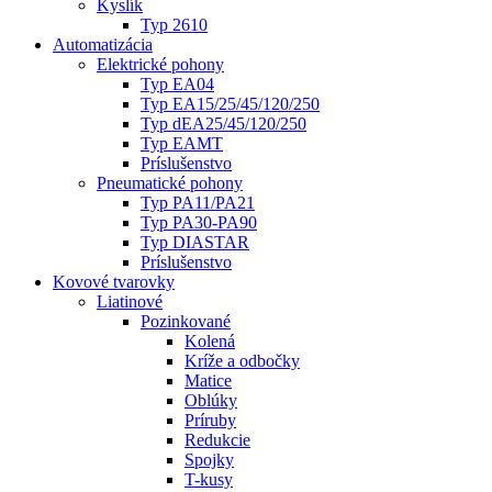
Kyslík
Typ 2610
Automatizácia
Elektrické pohony
Typ EA04
Typ EA15/25/45/120/250
Typ dEA25/45/120/250
Typ EAMT
Príslušenstvo
Pneumatické pohony
Typ PA11/PA21
Typ PA30-PA90
Typ DIASTAR
Príslušenstvo
Kovové tvarovky
Liatinové
Pozinkované
Kolená
Kríže a odbočky
Matice
Oblúky
Príruby
Redukcie
Spojky
T-kusy