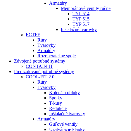
Armatúry
Membránové ventily ručné
TYP 514
TYP 515
TYP 517
Inštalačné tvarovky
ECTFE
Rúry
Tvarovky
Armatúry
Rozoberateľné spoje
Zdvojené potrubné systémy
CONTAIN-IT
Predizolované potrubné systémy
COOL-FIT 2.0
Rúry
Tvarovky
Kolená a oblúky
Spojky
T-kusy
Redukcie
Inštalačné tvarovky
Armatúry
Guľové ventily
Uzatváracie klapky