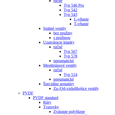
ručné
Typ 546 Pro
Typ 542
Typ 543
L-vŕtanie
T-vŕtanie
Spätné ventily
bez pružiny
s pružinou
Uzatváracie klapky
ručné
Typ 567
Typ 578
pneumatické
Membránové ventily
ručné
Typ 514
pneumatické
Špeciálne armatúry
Za-/Od-vzdušňujúce ventily
PVDF
PVDF standard
Rúry
Tvarovky
Zváranie polyfúzne