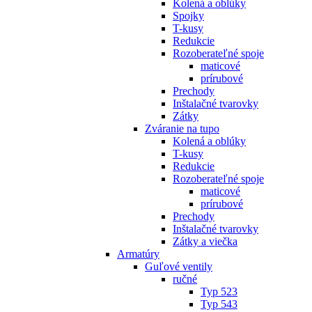
Kolená a oblúky
Spojky
T-kusy
Redukcie
Rozoberateľné spoje
maticové
prírubové
Prechody
Inštalačné tvarovky
Zátky
Zváranie na tupo
Kolená a oblúky
T-kusy
Redukcie
Rozoberateľné spoje
maticové
prírubové
Prechody
Inštalačné tvarovky
Zátky a viečka
Armatúry
Guľové ventily
ručné
Typ 523
Typ 543