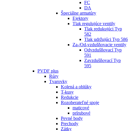
FC
DA
Špeciálne armatúry
Ejektory
Tlak regulujúce ventily
Tlak redukujúci Typ
582
Tlak udržujúci Typ 586
Za-/Od-vzdušňovacie ventily
Odvzdušňovací Typ
591
Zavzdušňovací Typ
595
PVDF plus
Rúry
Tvarovky
Kolená a oblúky
T-kusy
Redukcie
Rozoberateľné spoje
maticové
prírubové
Pevné body
Prechody
Zátky