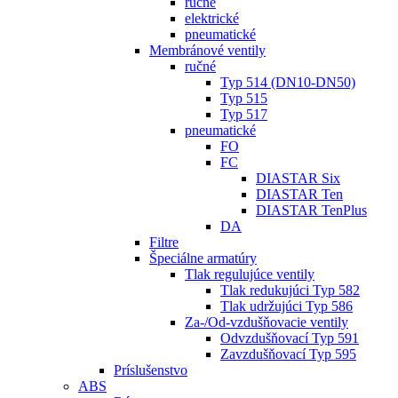
ručné
elektrické
pneumatické
Membránové ventily
ručné
Typ 514 (DN10-DN50)
Typ 515
Typ 517
pneumatické
FO
FC
DIASTAR Six
DIASTAR Ten
DIASTAR TenPlus
DA
Filtre
Špeciálne armatúry
Tlak regulujúce ventily
Tlak redukujúci Typ 582
Tlak udržujúci Typ 586
Za-/Od-vzdušňovacie ventily
Odvzdušňovací Typ 591
Zavzdušňovací Typ 595
Príslušenstvo
ABS