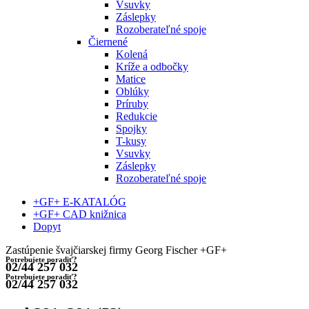
Vsuvky
Záslepky
Rozoberateľné spoje
Čiernené
Kolená
Kríže a odbočky
Matice
Oblúky
Príruby
Redukcie
Spojky
T-kusy
Vsuvky
Záslepky
Rozoberateľné spoje
+GF+ E-KATALÓG
+GF+ CAD knižnica
Dopyt
Zastúpenie švajčiarskej firmy Georg Fischer +GF+
Potrebujete poradiť?
02/44 257 032
Potrebujete poradiť?
02/44 257 032