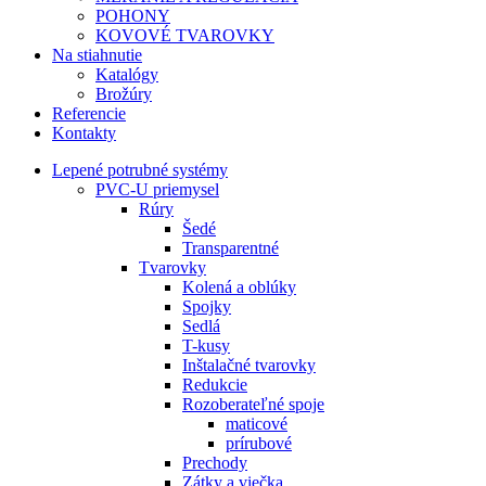
POHONY
KOVOVÉ TVAROVKY
Na stiahnutie
Katalógy
Brožúry
Referencie
Kontakty
Lepené potrubné systémy
PVC-U priemysel
Rúry
Šedé
Transparentné
Tvarovky
Kolená a oblúky
Spojky
Sedlá
T-kusy
Inštalačné tvarovky
Redukcie
Rozoberateľné spoje
maticové
prírubové
Prechody
Zátky a viečka