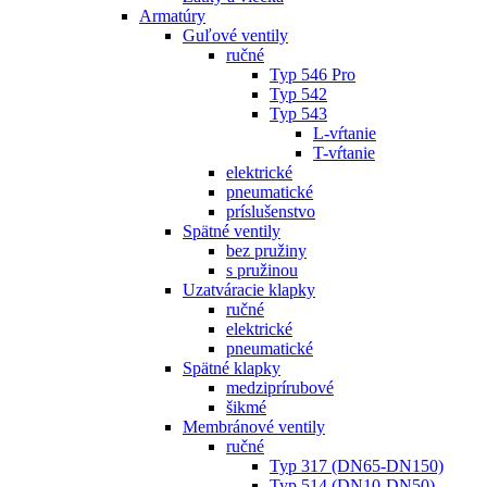
Armatúry
Guľové ventily
ručné
Typ 546 Pro
Typ 542
Typ 543
L-vŕtanie
T-vŕtanie
elektrické
pneumatické
príslušenstvo
Spätné ventily
bez pružiny
s pružinou
Uzatváracie klapky
ručné
elektrické
pneumatické
Spätné klapky
medziprírubové
šikmé
Membránové ventily
ručné
Typ 317 (DN65-DN150)
Typ 514 (DN10-DN50)