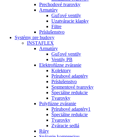
Prechodové tvarovky
Armatúry
Guľové ventily
Uzatváracie klapky
Filtre
Príslušenstvo
Systémy pre budovy
INSTAFLEX
Armatúry
Guľové ventily
Ventily PB
Elektrofúzne zváranie
Kolektory
Prírubové adaptéry
Príslušenstvo
Segmentové tvarovky
Špeciálne redukcie
Tvarovky
Polyfúzne zváranie
Prírubové adaptéry1
Špeciálne redukcie
Tvarovky
Zváracie sedlá
Rúry
Spájanie kompresiou