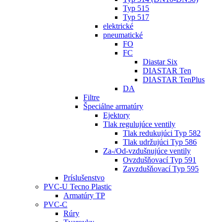
Typ 515
Typ 517
elektrické
pneumatické
FO
FC
Diastar Six
DIASTAR Ten
DIASTAR TenPlus
DA
Filtre
Špeciálne armatúry
Ejektory
Tlak regulujúce ventily
Tlak redukujúci Typ 582
Tlak udržujúci Typ 586
Za-/Od-vzdušnujúce ventily
Ovzdušňovací Typ 591
Zavzdušňovací Typ 595
Príslušenstvo
PVC-U Tecno Plastic
Armatúry TP
PVC-C
Rúry