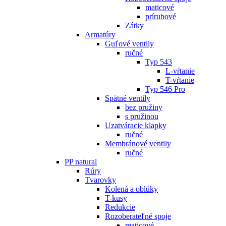
maticové
prírubové
Zátky
Armatúry
Guľové ventily
ručné
Typ 543
L-vŕtanie
T-vŕtanie
Typ 546 Pro
Spätné ventily
bez pružiny
s pružinou
Uzatváracie klapky
ručné
Membránové ventily
ručné
PP natural
Rúry
Tvarovky
Kolená a oblúky
T-kusy
Redukcie
Rozoberateľné spoje
maticové