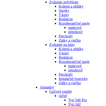
Zváranie polyfúzne
Kolená a oblúky
Spojky
T-kusy
Redukcie
Rozoberateľné spoje
maticové
prírubové
Prechody
Zátky a viečka
Zváranie na tupo
Kolená a oblúky
T-kusy
Redukcie
Rozoberateľné spoje
maticové
prírubové
Prechody
Instalačné tvarovky
Zátky a viečka
Armatúry
Guľové ventily
ručné
Typ 546 Pro
Typ 542