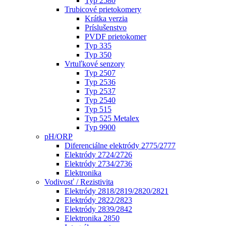
Typ 2580
Trubicové prietokomery
Krátka verzia
Príslušenstvo
PVDF prietokomer
Typ 335
Typ 350
Vrtuľkové senzory
Typ 2507
Typ 2536
Typ 2537
Typ 2540
Typ 515
Typ 525 Metalex
Typ 9900
pH/ORP
Diferenciálne elektródy 2775/2777
Elektródy 2724/2726
Elektródy 2734/2736
Elektronika
Vodivosť / Rezistivita
Elektródy 2818/2819/2820/2821
Elektródy 2822/2823
Elektródy 2839/2842
Elektronika 2850