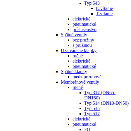
Typ 543
L-vŕtanie
T-vŕtanie
elektrické
pneumatické
príslušenstvo
Spätné ventily
bez pružiny
s pružinou
Uzatváracie klapky
ručné
elektrické
pneumatické
Spätné klapky
medziprírubové
Membránové ventily
ručné
Typ 317 (DN65-
DN150)
Typ 514 (DN10-DN50)
Typ 515
Typ 517
elektrické
pneumatické
FO