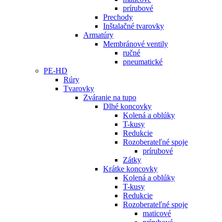
prírubové
Prechody
Inštalačné tvarovky
Armatúry
Membránové ventily
ručné
pneumatické
PE-HD
Rúry
Tvarovky
Zváranie na tupo
Dlhé koncovky
Kolená a oblúky
T-kusy
Redukcie
Rozoberateľné spoje
prírubové
Zátky
Krátke koncovky
Kolená a oblúky
T-kusy
Redukcie
Rozoberateľné spoje
maticové