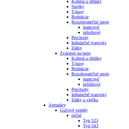
Kolená a oblúky
Spojky
T-kusy
Redukcie
Rozoberateľné spoje
maticové
prírubové
Prechody
Inštalačné tvarovky
Zátky
Zváranie na tupo
Kolená a oblúky
T-kusy
Redukcie
Rozoberateľné spoje
maticové
prírubové
Prechody
Inštalačné tvarovky
Zátky a viečka
Armatúry
Guľové ventily
ručné
Typ 523
Typ 543