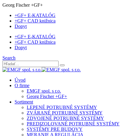
Georg Fischer +GF+
+GF+ E-KATALÓG
+GF+ CAD knižnica
Dopyt
+GF+ E-KATALÓG
+GF+ CAD knižnica
Dopyt
Search
Úvod
O firme
EMGF spol. s r.o.
Georg Fischer +GF+
Sortiment
LEPENÉ POTRUBNÉ SYSTÉMY
ZVÁRANÉ POTRUBNÉ SYSTÉMY
ZDVOJENÉ POTRUBNÉ SYSTÉMY
PREDIZOLOVANÉ POTRUBNÉ SYSTÉMY
SYSTÉMY PRE BUDOVY
MERANIE A REGULÁCIA