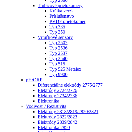
Typ 2580
Trubicové prietokomery
Krátka verzia
Príslušenstvo
PVDF prietokomer
Typ 335
Typ 350
Vrtuľkové senzory
Typ 2507
Typ 2536
Typ 2537
Typ 2540
Typ 515
Typ 525 Metalex
Typ 9900
pH/ORP
Diferenciálne elektródy 2775/2777
Elektródy 2724/2726
Elektródy 2734/2736
Elektronika
Vodivosť / Rezistivita
Elektródy 2818/2819/2820/2821
Elektródy 2822/2823
Elektródy 2839/2842
Elektronika 2850