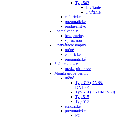
Typ 543
L-vŕtanie
T-vŕtanie
elektrické
pneumatické
príslušenstvo
Spätné ventily
bez pružiny
s pružinou
Uzatváracie klapky
ručné
elektrické
pneumatické
Spätné klapky
medziprírubové
Membránové ventily
ručné
Typ 317 (DN65-
DN150)
Typ 514 (DN10-DN50)
Typ 515
Typ 517
elektrické
pneumatické
FO