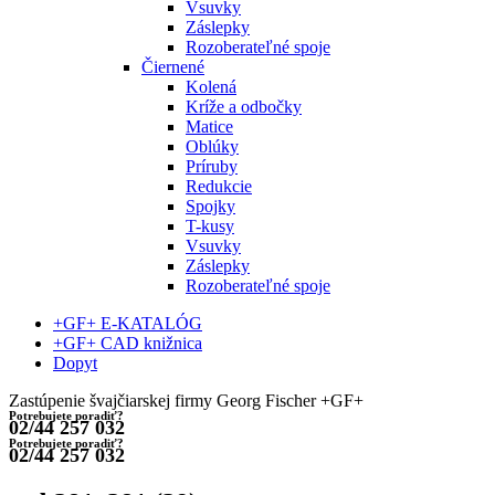
Vsuvky
Záslepky
Rozoberateľné spoje
Čiernené
Kolená
Kríže a odbočky
Matice
Oblúky
Príruby
Redukcie
Spojky
T-kusy
Vsuvky
Záslepky
Rozoberateľné spoje
+GF+ E-KATALÓG
+GF+ CAD knižnica
Dopyt
Zastúpenie švajčiarskej firmy Georg Fischer +GF+
Potrebujete poradiť?
02/44 257 032
Potrebujete poradiť?
02/44 257 032