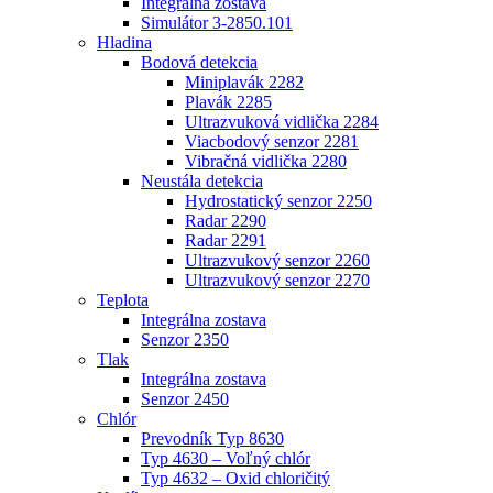
Integrálna zostava
Simulátor 3-2850.101
Hladina
Bodová detekcia
Miniplavák 2282
Plavák 2285
Ultrazvuková vidlička 2284
Viacbodový senzor 2281
Vibračná vidlička 2280
Neustála detekcia
Hydrostatický senzor 2250
Radar 2290
Radar 2291
Ultrazvukový senzor 2260
Ultrazvukový senzor 2270
Teplota
Integrálna zostava
Senzor 2350
Tlak
Integrálna zostava
Senzor 2450
Chlór
Prevodník Typ 8630
Typ 4630 – Voľný chlór
Typ 4632 – Oxid chloričitý