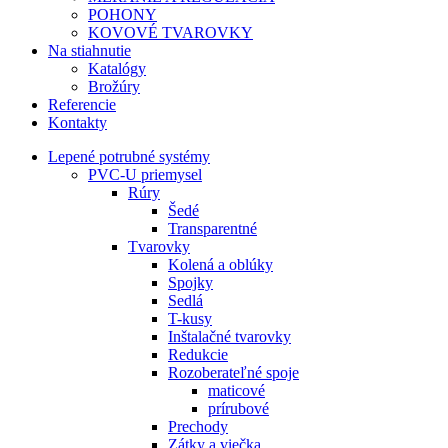
POHONY
KOVOVÉ TVAROVKY
Na stiahnutie
Katalógy
Brožúry
Referencie
Kontakty
Lepené potrubné systémy
PVC-U priemysel
Rúry
Šedé
Transparentné
Tvarovky
Kolená a oblúky
Spojky
Sedlá
T-kusy
Inštalačné tvarovky
Redukcie
Rozoberateľné spoje
maticové
prírubové
Prechody
Zátky a viečka