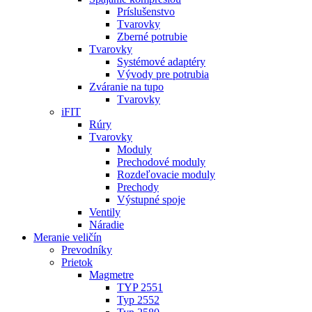
Príslušenstvo
Tvarovky
Zberné potrubie
Tvarovky
Systémové adaptéry
Vývody pre potrubia
Zváranie na tupo
Tvarovky
iFIT
Rúry
Tvarovky
Moduly
Prechodové moduly
Rozdeľovacie moduly
Prechody
Výstupné spoje
Ventily
Náradie
Meranie veličín
Prevodníky
Prietok
Magmetre
TYP 2551
Typ 2552