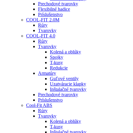
Prechodové tvarovky
Flexibilné hadice
Príslušenstvo
COOL-FIT 2.0M
Rúry
Tvarovky
COOL-FIT 4.0
Rúry
Tvarovky
Kolená a oblúky
Spojky
T-kusy
Redukcie
Armatúry
Guľové ventily
Uzatváracie klapky
Inštalačné tvarovky
Prechodové tvarovky
Príslušenstvo
Cool-Fit ABS
Rúry
Tvarovky
Kolená a oblúky
T-kusy
Inštalačné tvarovky