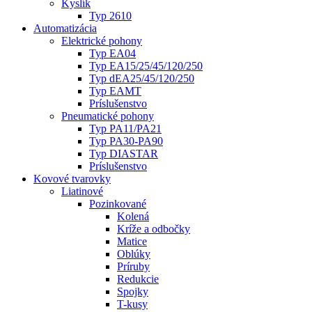
Kyslík
Typ 2610
Automatizácia
Elektrické pohony
Typ EA04
Typ EA15/25/45/120/250
Typ dEA25/45/120/250
Typ EAMT
Príslušenstvo
Pneumatické pohony
Typ PA11/PA21
Typ PA30-PA90
Typ DIASTAR
Príslušenstvo
Kovové tvarovky
Liatinové
Pozinkované
Kolená
Kríže a odbočky
Matice
Oblúky
Príruby
Redukcie
Spojky
T-kusy