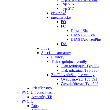
Typ 515
Typ 517
elektrické
pneumatické
FO
FC
Diastar Six
DIASTAR Ten
DIASTAR TenPlus
DA
Filtre
Špeciálne armatúry
Ejektory
Tlak regulujúce ventily
Tlak redukujúci Typ 582
Tlak udržujúci Typ 586
Za-/Od-vzdušnujúce ventily
Ovzdušňovací Typ 591
Zavzdušňovací Typ 595
Príslušenstvo
PVC-U Tecno Plastic
Armatúry TP
PVC-C
Rúry