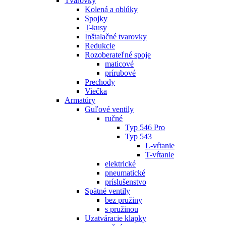
Tvarovky
Kolená a oblúky
Spojky
T-kusy
Inštalačné tvarovky
Redukcie
Rozoberateľné spoje
maticové
prírubové
Prechody
Viečka
Armatúry
Guľové ventily
ručné
Typ 546 Pro
Typ 543
L-vŕtanie
T-vŕtanie
elektrické
pneumatické
príslušenstvo
Spätné ventily
bez pružiny
s pružinou
Uzatváracie klapky