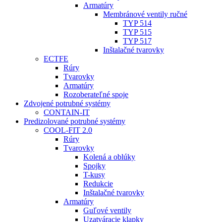
Armatúry
Membránové ventily ručné
TYP 514
TYP 515
TYP 517
Inštalačné tvarovky
ECTFE
Rúry
Tvarovky
Armatúry
Rozoberateľné spoje
Zdvojené potrubné systémy
CONTAIN-IT
Predizolované potrubné systémy
COOL-FIT 2.0
Rúry
Tvarovky
Kolená a oblúky
Spojky
T-kusy
Redukcie
Inštalačné tvarovky
Armatúry
Guľové ventily
Uzatváracie klapky