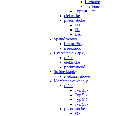
L-vŕtanie
T-vŕtanie
Typ 546 Pro
elektrické
pneumatické
FO
FC
DA
Spätné ventily
bez pružiny
s pružinou
Uzatváracie klapky
ručné
elektrické
pneumatické
Spätné klapky
medziprírubové
Membránové ventily
ručné
Typ 317
Typ 514
Typ 515
Typ 517
pneumatické
FO