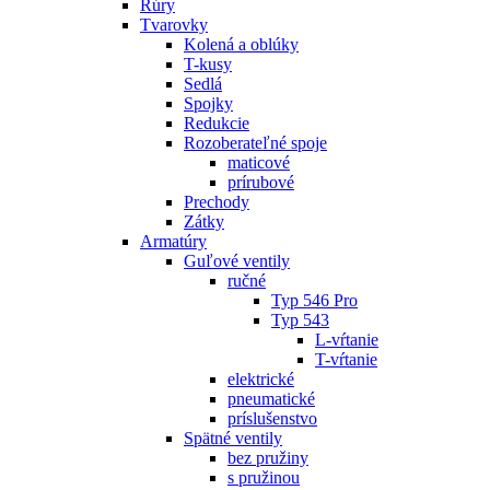
Rúry
Tvarovky
Kolená a oblúky
T-kusy
Sedlá
Spojky
Redukcie
Rozoberateľné spoje
maticové
prírubové
Prechody
Zátky
Armatúry
Guľové ventily
ručné
Typ 546 Pro
Typ 543
L-vŕtanie
T-vŕtanie
elektrické
pneumatické
príslušenstvo
Spätné ventily
bez pružiny
s pružinou