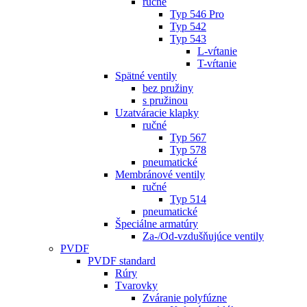
ručné
Typ 546 Pro
Typ 542
Typ 543
L-vŕtanie
T-vŕtanie
Spätné ventily
bez pružiny
s pružinou
Uzatváracie klapky
ručné
Typ 567
Typ 578
pneumatické
Membránové ventily
ručné
Typ 514
pneumatické
Špeciálne armatúry
Za-/Od-vzdušňujúce ventily
PVDF
PVDF standard
Rúry
Tvarovky
Zváranie polyfúzne