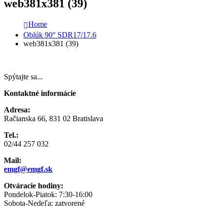
web381x381 (39)
Home
Oblúk 90° SDR17/17.6
web381x381 (39)
Spýtajte sa...
Kontaktné informácie
Adresa:
Račianska 66, 831 02 Bratislava
Tel.:
02/44 257 032
Mail:
emgf@emgf.sk
Otváracie hodiny:
Pondelok-Piatok: 7:30-16:00
Sobota-Nedeľa: zatvorené