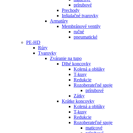
prírubové
Prechody
Inštalačné tvarovky
Armatúry
Membránové ventily
ručné
pneumatické
PE-HD
Rúry
Tvarovky
Zváranie na tupo
Dlhé koncovky
Kolená a oblúky
T-kusy
Redukcie
Rozoberateľné spoje
prírubové
Zátky
Krátke koncovky
Kolená a oblúky
T-kusy
Redukcie
Rozoberateľné spoje
maticové