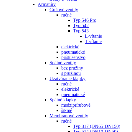
Armatúry
Guľové ventily
ručné
Typ 546 Pro
Typ 542
Typ 543
L-vŕtanie
T-vŕtanie
elektrické
pneumatické
príslušenstvo
Spätné ventily
bez pružiny
s pružinou
Uzatváracie klapky
ručné
elektrické
pneumatické
Spätné klapky
medziprírubové
šikmé
Membránové ventily
ručné
Typ 317 (DN65-DN150)
Typ 514 (DN10-DN50)