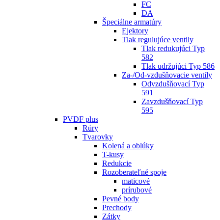
FC
DA
Špeciálne armatúry
Ejektory
Tlak regulujúce ventily
Tlak redukujúci Typ
582
Tlak udržujúci Typ 586
Za-/Od-vzdušňovacie ventily
Odvzdušňovací Typ
591
Zavzdušňovací Typ
595
PVDF plus
Rúry
Tvarovky
Kolená a oblúky
T-kusy
Redukcie
Rozoberateľné spoje
maticové
prírubové
Pevné body
Prechody
Zátky