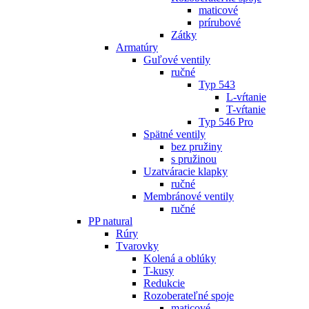
maticové
prírubové
Zátky
Armatúry
Guľové ventily
ručné
Typ 543
L-vŕtanie
T-vŕtanie
Typ 546 Pro
Spätné ventily
bez pružiny
s pružinou
Uzatváracie klapky
ručné
Membránové ventily
ručné
PP natural
Rúry
Tvarovky
Kolená a oblúky
T-kusy
Redukcie
Rozoberateľné spoje
maticové