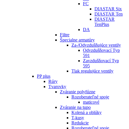
FC
DIASTAR Six
DIASTAR Ten
DIASTAR
TenPlus
DA
Filtre
Špecialne armatúry
Za-/Odvzdušňujúce ventily
Odvzdušňovací Typ
591
Zavzdušňovací Typ
595
Tlak regulujúce ventily
PP plus
Rúry
Tvarovky
Zváranie polyfúzne
Rozoberateľné spoje
maticové
Zváranie na tupo
Kolená a oblúky
T-kusy
Redukcie
Rozoberateľné spoje