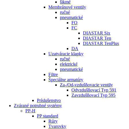
šikmé
Membránové ventily
ručné
pneumatické
FO
FC
DIASTAR Six
DIASTAR Ten
DIASTAR TenPlus
DA
Uzatváracie klapky
ručné
elektrické
pneumatické
Filtre
Špeciálne armatúry
Za-/Od-vzdušňovacie ventily
Odvzdušňovací Typ 591
Zavzdušňovací Typ 595
Príslušenstvo
Zvárané potrubné systémy
PP-H
PP standard
Rúry
Tvarovky