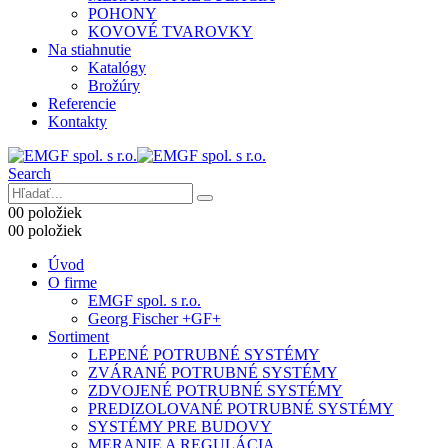
POHONY
KOVOVÉ TVAROVKY
Na stiahnutie
Katalógy
Brožúry
Referencie
Kontakty
Search
0
0 položiek
0
0 položiek
Úvod
O firme
EMGF spol. s r.o.
Georg Fischer +GF+
Sortiment
LEPENÉ POTRUBNÉ SYSTÉMY
ZVÁRANÉ POTRUBNÉ SYSTÉMY
ZDVOJENÉ POTRUBNÉ SYSTÉMY
PREDIZOLOVANÉ POTRUBNÉ SYSTÉMY
SYSTÉMY PRE BUDOVY
MERANIE A REGULÁCIA