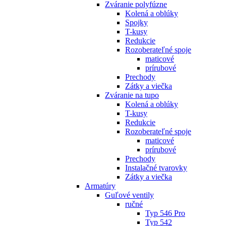
Zváranie polyfúzne
Kolená a oblúky
Spojky
T-kusy
Redukcie
Rozoberateľné spoje
maticové
prírubové
Prechody
Zátky a viečka
Zváranie na tupo
Kolená a oblúky
T-kusy
Redukcie
Rozoberateľné spoje
maticové
prírubové
Prechody
Instalačné tvarovky
Zátky a viečka
Armatúry
Guľové ventily
ručné
Typ 546 Pro
Typ 542