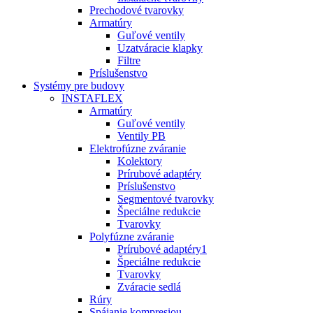
Prechodové tvarovky
Armatúry
Guľové ventily
Uzatváracie klapky
Filtre
Príslušenstvo
Systémy pre budovy
INSTAFLEX
Armatúry
Guľové ventily
Ventily PB
Elektrofúzne zváranie
Kolektory
Prírubové adaptéry
Príslušenstvo
Segmentové tvarovky
Špeciálne redukcie
Tvarovky
Polyfúzne zváranie
Prírubové adaptéry1
Špeciálne redukcie
Tvarovky
Zváracie sedlá
Rúry
Spájanie kompresiou