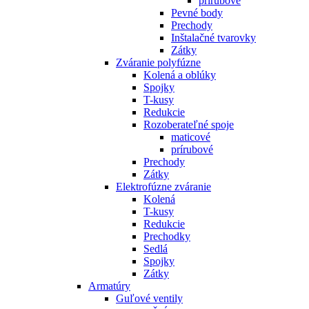
prírubové
Pevné body
Prechody
Inštalačné tvarovky
Zátky
Zváranie polyfúzne
Kolená a oblúky
Spojky
T-kusy
Redukcie
Rozoberateľné spoje
maticové
prírubové
Prechody
Zátky
Elektrofúzne zváranie
Kolená
T-kusy
Redukcie
Prechodky
Sedlá
Spojky
Zátky
Armatúry
Guľové ventily