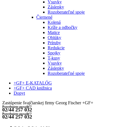
Vsuvky
Záslepky
Rozoberateľné spoje
Čiernené
Kolená
Kríže a odbočky
Matice
Oblúky
Príruby
Redukcie
Spojky
T-kusy
Vsuvky
Záslepky
Rozoberateľné spoje
+GF+ E-KATALÓG
+GF+ CAD knižnica
Dopyt
Zastúpenie švajčiarskej firmy Georg Fischer +GF+
Potrebujete poradiť?
02/44 257 032
Potrebujete poradiť?
02/44 257 032