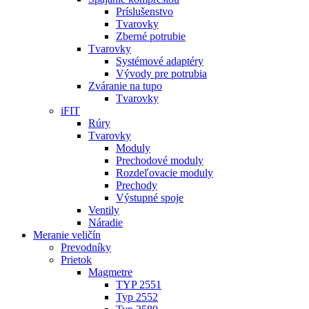
Príslušenstvo
Tvarovky
Zberné potrubie
Tvarovky
Systémové adaptéry
Vývody pre potrubia
Zváranie na tupo
Tvarovky
iFIT
Rúry
Tvarovky
Moduly
Prechodové moduly
Rozdeľovacie moduly
Prechody
Výstupné spoje
Ventily
Náradie
Meranie veličín
Prevodníky
Prietok
Magmetre
TYP 2551
Typ 2552