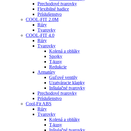
Prechodové tvarovky
Flexibilné hadice
Príslušenstvo
COOL-FIT 2.0M
Rúry
Tvarovky
COOL-FIT 4.0
Rúry
Tvarovky
Kolená a oblúky
Spojky
T-kusy
Redukcie
Armatúry
Guľové ventily
Uzatváracie klapky
Inštalačné tvarovky
Prechodové tvarovky
Príslušenstvo
Cool-Fit ABS
Rúry
Tvarovky
Kolená a oblúky
T-kusy
Inštalačné tvarovky