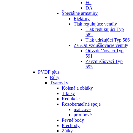
FC
DA
Špeciálne armatúry
Ejektory
Tlak regulujúce ventily
Tlak redukujúci Typ
582
Tlak udržujúci Typ 586
Za-/Od-vzdušňovacie ventily
Odvzdušňovací Typ
591
Zavzdušňovací Typ
595
PVDF plus
Rúry
Tvarovky
Kolená a oblúky
T-kusy
Redukcie
Rozoberateľné spoje
maticové
prírubové
Pevné body
Prechody
Zátky