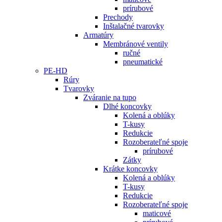
prírubové
Prechody
Inštalačné tvarovky
Armatúry
Membránové ventily
ručné
pneumatické
PE-HD
Rúry
Tvarovky
Zváranie na tupo
Dlhé koncovky
Kolená a oblúky
T-kusy
Redukcie
Rozoberateľné spoje
prírubové
Zátky
Krátke koncovky
Kolená a oblúky
T-kusy
Redukcie
Rozoberateľné spoje
maticové