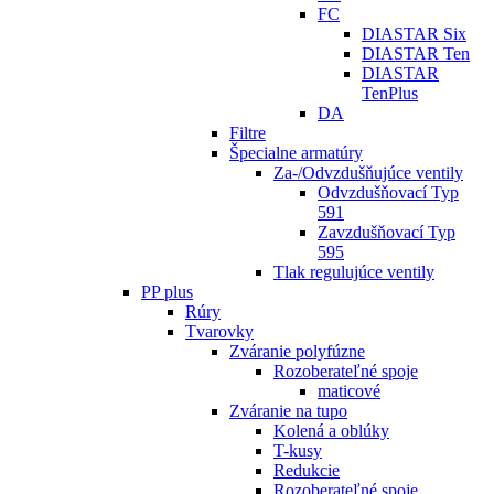
FC
DIASTAR Six
DIASTAR Ten
DIASTAR
TenPlus
DA
Filtre
Špecialne armatúry
Za-/Odvzdušňujúce ventily
Odvzdušňovací Typ
591
Zavzdušňovací Typ
595
Tlak regulujúce ventily
PP plus
Rúry
Tvarovky
Zváranie polyfúzne
Rozoberateľné spoje
maticové
Zváranie na tupo
Kolená a oblúky
T-kusy
Redukcie
Rozoberateľné spoje