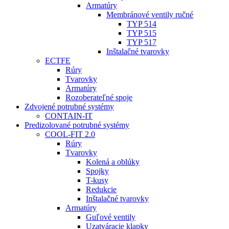
Armatúry
Membránové ventily ručné
TYP 514
TYP 515
TYP 517
Inštalačné tvarovky
ECTFE
Rúry
Tvarovky
Armatúry
Rozoberateľné spoje
Zdvojené potrubné systémy
CONTAIN-IT
Predizolované potrubné systémy
COOL-FIT 2.0
Rúry
Tvarovky
Kolená a oblúky
Spojky
T-kusy
Redukcie
Inštalačné tvarovky
Armatúry
Guľové ventily
Uzatváracie klapky