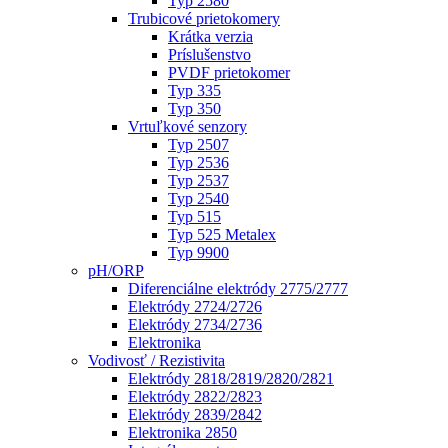
Typ 2580
Trubicové prietokomery
Krátka verzia
Príslušenstvo
PVDF prietokomer
Typ 335
Typ 350
Vrtuľkové senzory
Typ 2507
Typ 2536
Typ 2537
Typ 2540
Typ 515
Typ 525 Metalex
Typ 9900
pH/ORP
Diferenciálne elektródy 2775/2777
Elektródy 2724/2726
Elektródy 2734/2736
Elektronika
Vodivosť / Rezistivita
Elektródy 2818/2819/2820/2821
Elektródy 2822/2823
Elektródy 2839/2842
Elektronika 2850