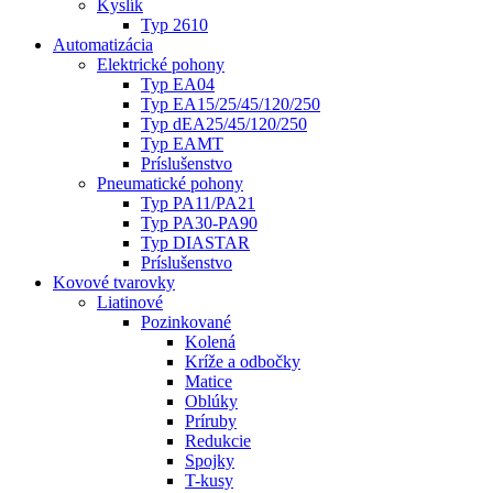
Kyslík
Typ 2610
Automatizácia
Elektrické pohony
Typ EA04
Typ EA15/25/45/120/250
Typ dEA25/45/120/250
Typ EAMT
Príslušenstvo
Pneumatické pohony
Typ PA11/PA21
Typ PA30-PA90
Typ DIASTAR
Príslušenstvo
Kovové tvarovky
Liatinové
Pozinkované
Kolená
Kríže a odbočky
Matice
Oblúky
Príruby
Redukcie
Spojky
T-kusy