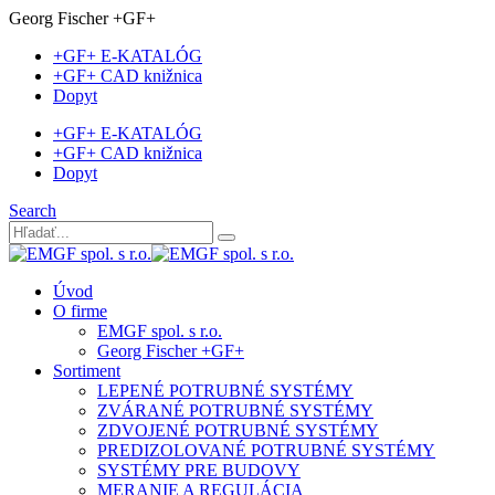
Georg Fischer +GF+
+GF+ E-KATALÓG
+GF+ CAD knižnica
Dopyt
+GF+ E-KATALÓG
+GF+ CAD knižnica
Dopyt
Search
Úvod
O firme
EMGF spol. s r.o.
Georg Fischer +GF+
Sortiment
LEPENÉ POTRUBNÉ SYSTÉMY
ZVÁRANÉ POTRUBNÉ SYSTÉMY
ZDVOJENÉ POTRUBNÉ SYSTÉMY
PREDIZOLOVANÉ POTRUBNÉ SYSTÉMY
SYSTÉMY PRE BUDOVY
MERANIE A REGULÁCIA