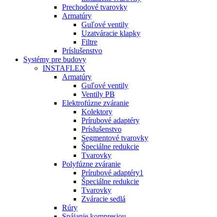
Prechodové tvarovky
Armatúry
Guľové ventily
Uzatváracie klapky
Filtre
Príslušenstvo
Systémy pre budovy
INSTAFLEX
Armatúry
Guľové ventily
Ventily PB
Elektrofúzne zváranie
Kolektory
Prírubové adaptéry
Príslušenstvo
Segmentové tvarovky
Špeciálne redukcie
Tvarovky
Polyfúzne zváranie
Prírubové adaptéry1
Špeciálne redukcie
Tvarovky
Zváracie sedlá
Rúry
Spájanie kompresiou