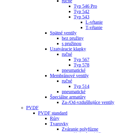
ručné
Typ 546 Pro
Typ 542
Typ 543
L-vŕtanie
T-vŕtanie
Spätné ventily
bez pružiny
s pružinou
Uzatváracie klapky
ručné
Typ 567
Typ 578
pneumatické
Membránové ventily
ručné
Typ 514
pneumatické
Špeciálne armatúry
Za-/Od-vzdušňujúce ventily
PVDF
PVDF standard
Rúry
Tvarovky
Zváranie polyfúzne