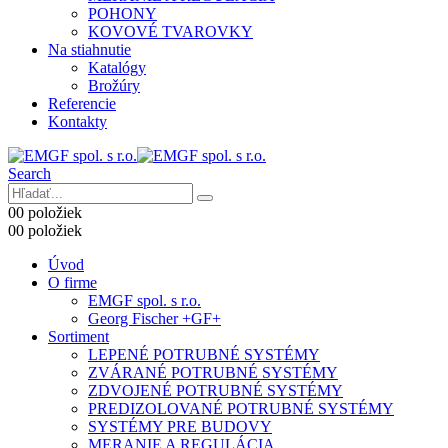
POHONY
KOVOVÉ TVAROVKY
Na stiahnutie
Katalógy
Brožúry
Referencie
Kontakty
Search
0
0 položiek
0
0 položiek
Úvod
O firme
EMGF spol. s r.o.
Georg Fischer +GF+
Sortiment
LEPENÉ POTRUBNÉ SYSTÉMY
ZVÁRANÉ POTRUBNÉ SYSTÉMY
ZDVOJENÉ POTRUBNÉ SYSTÉMY
PREDIZOLOVANÉ POTRUBNÉ SYSTÉMY
SYSTÉMY PRE BUDOVY
MERANIE A REGULÁCIA