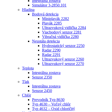
Integrálna zostava
Simulátor 3-2850.101
Hladina
Bodová detekcia
Miniplavák 2282
Plavák 2285
Ultrazvuková vidlička 2284
Viacbodový senzor 2281
Vibračná vidlička 2280
Neustála detekcia
Hydrostatický senzor 2250
Radar 2290
Radar 2291
Ultrazvukový senzor 2260
Ultrazvukový senzor 2270
Teplota
Integrálna zostava
Senzor 2350
Tlak
Integrálna zostava
Senzor 2450
Chlór
Prevodník Typ 8630
Typ 4630 – Voľný chlór
Typ 4632 – Oxid chloričitý