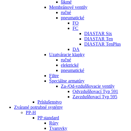
šikmé
Membránové ventily
ručné
pneumatické
FO
FC
DIASTAR Six
DIASTAR Ten
DIASTAR TenPlus
DA
Uzatváracie klapky
ručné
elektrické
pneumatické
Filtre
Špeciálne armatúry
Za-/Od-vzdušňovacie ventily
Odvzdušňovací Typ 591
Zavzdušňovací Typ 595
Príslušenstvo
Zvárané potrubné systémy
PP-H
PP standard
Rúry
Tvarovky