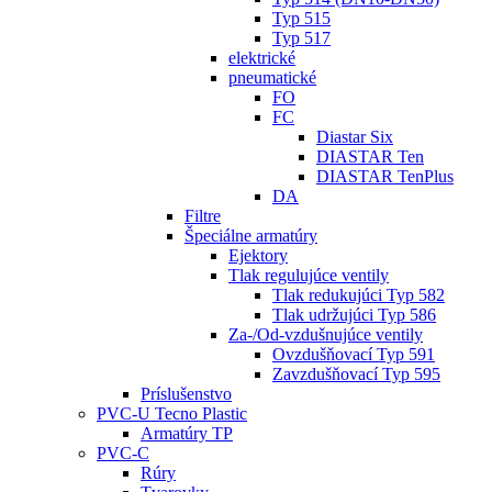
Typ 515
Typ 517
elektrické
pneumatické
FO
FC
Diastar Six
DIASTAR Ten
DIASTAR TenPlus
DA
Filtre
Špeciálne armatúry
Ejektory
Tlak regulujúce ventily
Tlak redukujúci Typ 582
Tlak udržujúci Typ 586
Za-/Od-vzdušnujúce ventily
Ovzdušňovací Typ 591
Zavzdušňovací Typ 595
Príslušenstvo
PVC-U Tecno Plastic
Armatúry TP
PVC-C
Rúry