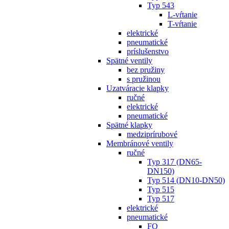
Typ 543
L-vŕtanie
T-vŕtanie
elektrické
pneumatické
príslušenstvo
Spätné ventily
bez pružiny
s pružinou
Uzatváracie klapky
ručné
elektrické
pneumatické
Spätné klapky
medziprírubové
Membránové ventily
ručné
Typ 317 (DN65-
DN150)
Typ 514 (DN10-DN50)
Typ 515
Typ 517
elektrické
pneumatické
FO