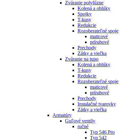
Zváranie polyfúzne
Kolená a oblúky
Spojky
T-kusy
Redukcie
Rozoberateľné spoje
maticové
prírubové
Prechody
Zátky a viečka
Zváranie na tupo
Kolená a oblúky
T-kusy
Redukcie
Rozoberateľné spoje
maticové
prírubové
Prechody
Instalačné tvarovky
Zátky a viečka
Armatúry
Guľové ventily
ručné
Typ 546 Pro
Typ 542