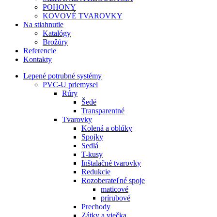
POHONY
KOVOVÉ TVAROVKY
Na stiahnutie
Katalógy
Brožúry
Referencie
Kontakty
Lepené potrubné systémy
PVC-U priemysel
Rúry
Šedé
Transparentné
Tvarovky
Kolená a oblúky
Spojky
Sedlá
T-kusy
Inštalačné tvarovky
Redukcie
Rozoberateľné spoje
maticové
prírubové
Prechody
Zátky a viečka