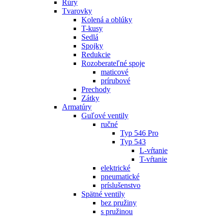
Rúry
Tvarovky
Kolená a oblúky
T-kusy
Sedlá
Spojky
Redukcie
Rozoberateľné spoje
maticové
prírubové
Prechody
Zátky
Armatúry
Guľové ventily
ručné
Typ 546 Pro
Typ 543
L-vŕtanie
T-vŕtanie
elektrické
pneumatické
príslušenstvo
Spätné ventily
bez pružiny
s pružinou