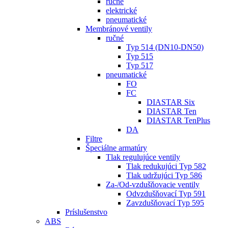
ručné
elektrické
pneumatické
Membránové ventily
ručné
Typ 514 (DN10-DN50)
Typ 515
Typ 517
pneumatické
FO
FC
DIASTAR Six
DIASTAR Ten
DIASTAR TenPlus
DA
Filtre
Špeciálne armatúry
Tlak regulujúce ventily
Tlak redukujúci Typ 582
Tlak udržujúci Typ 586
Za-/Od-vzdušňovacie ventily
Odvzdušňovací Typ 591
Zavzdušňovací Typ 595
Príslušenstvo
ABS