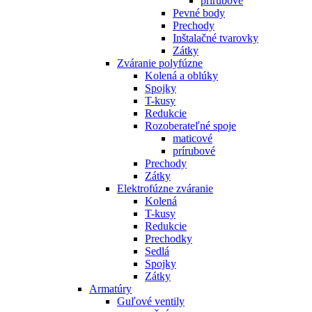
prírubové
Pevné body
Prechody
Inštalačné tvarovky
Zátky
Zváranie polyfúzne
Kolená a oblúky
Spojky
T-kusy
Redukcie
Rozoberateľné spoje
maticové
prírubové
Prechody
Zátky
Elektrofúzne zváranie
Kolená
T-kusy
Redukcie
Prechodky
Sedlá
Spojky
Zátky
Armatúry
Guľové ventily