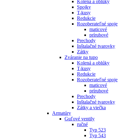
Kolená a oblúky
Spojky
T-kusy
Redukcie
Rozoberateľné spoje
maticové
prírubové
Prechody
Inštalačné tvarovky
Zátky
Zváranie na tupo
Kolená a oblúky
T-kusy
Redukcie
Rozoberateľné spoje
maticové
prírubové
Prechody
Inštalačné tvarovky
Zátky a viečka
Armatúry
Guľové ventily
ručné
Typ 523
Typ 543