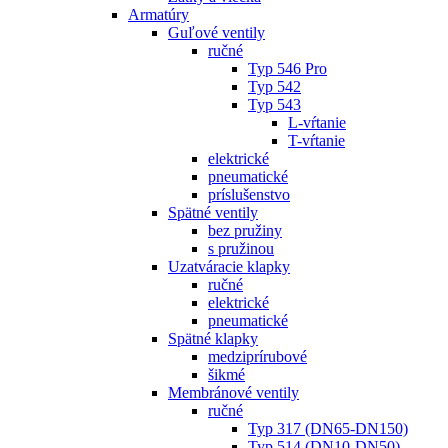
Armatúry
Guľové ventily
ručné
Typ 546 Pro
Typ 542
Typ 543
L-vŕtanie
T-vŕtanie
elektrické
pneumatické
príslušenstvo
Spätné ventily
bez pružiny
s pružinou
Uzatváracie klapky
ručné
elektrické
pneumatické
Spätné klapky
medziprírubové
šikmé
Membránové ventily
ručné
Typ 317 (DN65-DN150)
Typ 514 (DN10-DN50)