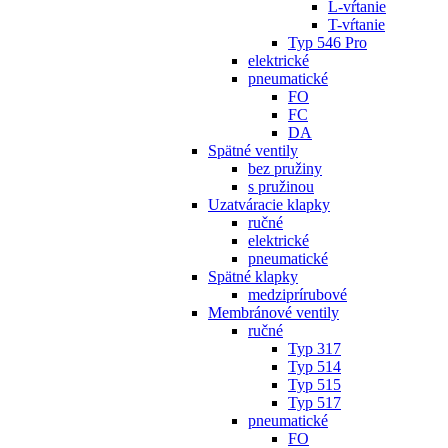
L-vŕtanie
T-vŕtanie
Typ 546 Pro
elektrické
pneumatické
FO
FC
DA
Spätné ventily
bez pružiny
s pružinou
Uzatváracie klapky
ručné
elektrické
pneumatické
Spätné klapky
medziprírubové
Membránové ventily
ručné
Typ 317
Typ 514
Typ 515
Typ 517
pneumatické
FO