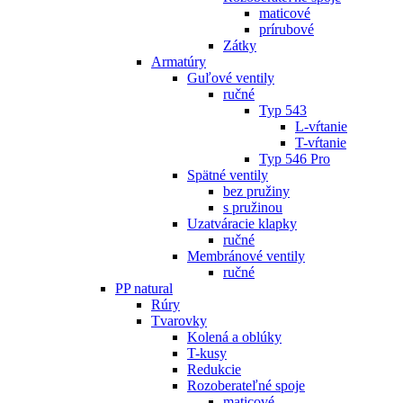
maticové
prírubové
Zátky
Armatúry
Guľové ventily
ručné
Typ 543
L-vŕtanie
T-vŕtanie
Typ 546 Pro
Spätné ventily
bez pružiny
s pružinou
Uzatváracie klapky
ručné
Membránové ventily
ručné
PP natural
Rúry
Tvarovky
Kolená a oblúky
T-kusy
Redukcie
Rozoberateľné spoje
maticové