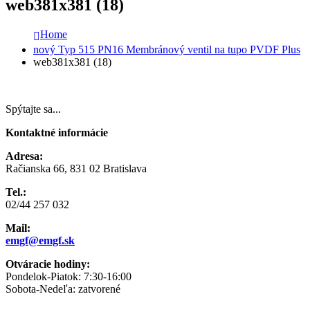
web381x381 (18)
Home
nový Typ 515 PN16 Membránový ventil na tupo PVDF Plus
web381x381 (18)
Spýtajte sa...
Kontaktné informácie
Adresa:
Račianska 66, 831 02 Bratislava
Tel.:
02/44 257 032
Mail:
emgf@emgf.sk
Otváracie hodiny:
Pondelok-Piatok: 7:30-16:00
Sobota-Nedeľa: zatvorené