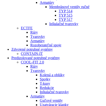
Armatúry
Membránové ventily ručné
TYP 514
TYP 515
TYP 517
Inštalačné tvarovky
ECTFE
Rúry
Tvarovky
Armatúry
Rozoberateľné spoje
Zdvojené potrubné systémy
CONTAIN-IT
Predizolované potrubné systémy
COOL-FIT 2.0
Rúry
Tvarovky
Kolená a oblúky
Spojky
T-kusy
Redukcie
Inštalačné tvarovky
Armatúry
Guľové ventily
Uzatváracie klapky