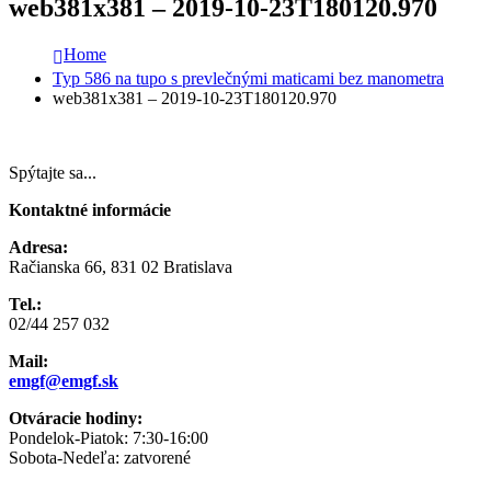
web381x381 – 2019-10-23T180120.970
Home
Typ 586 na tupo s prevlečnými maticami bez manometra
web381x381 – 2019-10-23T180120.970
Spýtajte sa...
Kontaktné informácie
Adresa:
Račianska 66, 831 02 Bratislava
Tel.:
02/44 257 032
Mail:
emgf@emgf.sk
Otváracie hodiny:
Pondelok-Piatok: 7:30-16:00
Sobota-Nedeľa: zatvorené