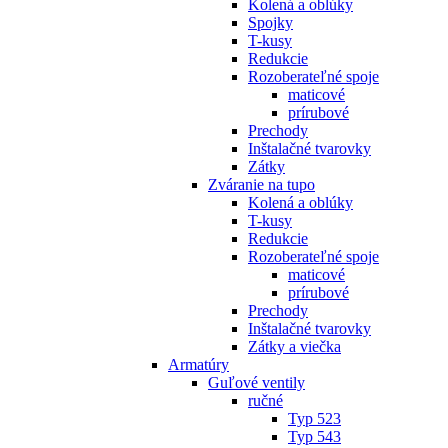
Kolená a oblúky
Spojky
T-kusy
Redukcie
Rozoberateľné spoje
maticové
prírubové
Prechody
Inštalačné tvarovky
Zátky
Zváranie na tupo
Kolená a oblúky
T-kusy
Redukcie
Rozoberateľné spoje
maticové
prírubové
Prechody
Inštalačné tvarovky
Zátky a viečka
Armatúry
Guľové ventily
ručné
Typ 523
Typ 543