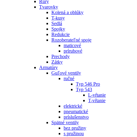
Rúry
Tvarovky
Kolená a oblúky
T-kusy
Sedlá
Spojky
Redukcie
Rozoberateľné spoje
maticové
prírubové
Prechody
Zátky
Armatúry
Guľové ventily
ručné
Typ 546 Pro
Typ 543
L-vŕtanie
T-vŕtanie
elektrické
pneumatické
príslušenstvo
Spätné ventily
bez pružiny
s pružinou