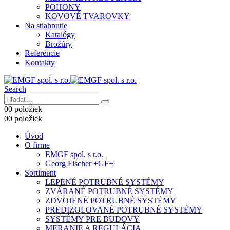
POHONY
KOVOVÉ TVAROVKY
Na stiahnutie
Katalógy
Brožúry
Referencie
Kontakty
Search
0
0 položiek
0
0 položiek
Úvod
O firme
EMGF spol. s r.o.
Georg Fischer +GF+
Sortiment
LEPENÉ POTRUBNÉ SYSTÉMY
ZVÁRANÉ POTRUBNÉ SYSTÉMY
ZDVOJENÉ POTRUBNÉ SYSTÉMY
PREDIZOLOVANÉ POTRUBNÉ SYSTÉMY
SYSTÉMY PRE BUDOVY
MERANIE A REGULÁCIA