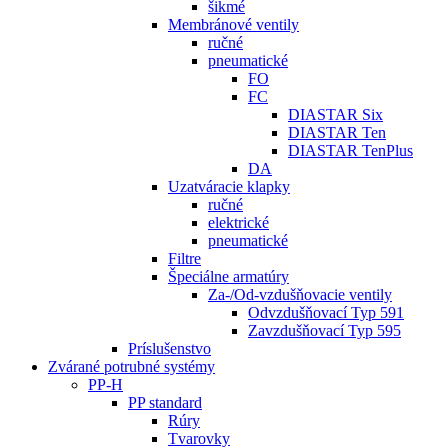
šikmé
Membránové ventily
ručné
pneumatické
FO
FC
DIASTAR Six
DIASTAR Ten
DIASTAR TenPlus
DA
Uzatváracie klapky
ručné
elektrické
pneumatické
Filtre
Špeciálne armatúry
Za-/Od-vzdušňovacie ventily
Odvzdušňovací Typ 591
Zavzdušňovací Typ 595
Príslušenstvo
Zvárané potrubné systémy
PP-H
PP standard
Rúry
Tvarovky