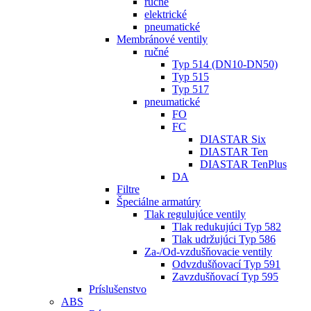
ručné
elektrické
pneumatické
Membránové ventily
ručné
Typ 514 (DN10-DN50)
Typ 515
Typ 517
pneumatické
FO
FC
DIASTAR Six
DIASTAR Ten
DIASTAR TenPlus
DA
Filtre
Špeciálne armatúry
Tlak regulujúce ventily
Tlak redukujúci Typ 582
Tlak udržujúci Typ 586
Za-/Od-vzdušňovacie ventily
Odvzdušňovací Typ 591
Zavzdušňovací Typ 595
Príslušenstvo
ABS