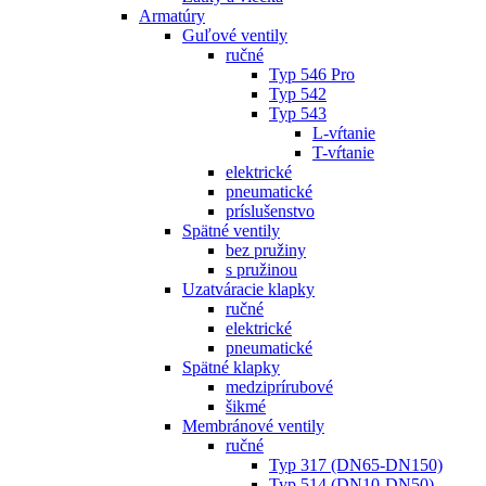
Armatúry
Guľové ventily
ručné
Typ 546 Pro
Typ 542
Typ 543
L-vŕtanie
T-vŕtanie
elektrické
pneumatické
príslušenstvo
Spätné ventily
bez pružiny
s pružinou
Uzatváracie klapky
ručné
elektrické
pneumatické
Spätné klapky
medziprírubové
šikmé
Membránové ventily
ručné
Typ 317 (DN65-DN150)
Typ 514 (DN10-DN50)