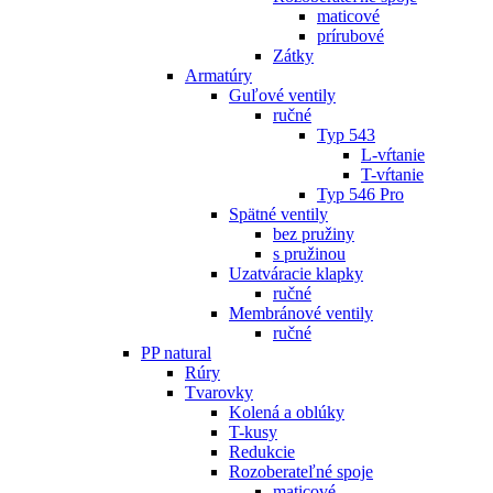
maticové
prírubové
Zátky
Armatúry
Guľové ventily
ručné
Typ 543
L-vŕtanie
T-vŕtanie
Typ 546 Pro
Spätné ventily
bez pružiny
s pružinou
Uzatváracie klapky
ručné
Membránové ventily
ručné
PP natural
Rúry
Tvarovky
Kolená a oblúky
T-kusy
Redukcie
Rozoberateľné spoje
maticové