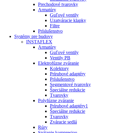
Prechodové tvarovky
Armatúry
Guľové ventily
Uzatváracie klapky
Filtre
Príslušenstvo
Systémy pre budovy
INSTAFLEX
Armatúry
Guľové ventily
Ventily PB
Elektrofúzne zváranie
Kolektory
Prírubové adaptéry
Príslušenstvo
Segmentové tvarovky
Špeciálne redukcie
Tvarovky
Polyfúzne zváranie
Prírubové adaptéry1
Špeciálne redukcie
Tvarovky
Zváracie sedlá
Rúry
Spájanie kompresiou