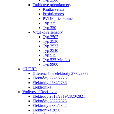
Typ 2580
Trubicové prietokomery
Krátka verzia
Príslušenstvo
PVDF prietokomer
Typ 335
Typ 350
Vrtuľkové senzory
Typ 2507
Typ 2536
Typ 2537
Typ 2540
Typ 515
Typ 525 Metalex
Typ 9900
pH/ORP
Diferenciálne elektródy 2775/2777
Elektródy 2724/2726
Elektródy 2734/2736
Elektronika
Vodivosť / Rezistivita
Elektródy 2818/2819/2820/2821
Elektródy 2822/2823
Elektródy 2839/2842
Elektronika 2850