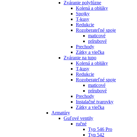
Zváranie polyfúzne
Kolená a oblúky
Spojky
T-kusy
Redukcie
Rozoberateľné spoje
maticové
prírubové
Prechody
Zátky a viečka
Zváranie na tupo
Kolená a oblúky
T-kusy
Redukcie
Rozoberateľné spoje
maticové
prírubové
Prechody
Instalačné tvarovky
Zátky a viečka
Armatúry
Guľové ventily
ručné
Typ 546 Pro
Typ 542