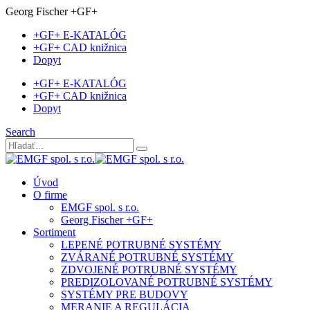
Georg Fischer +GF+
+GF+ E-KATALÓG
+GF+ CAD knižnica
Dopyt
+GF+ E-KATALÓG
+GF+ CAD knižnica
Dopyt
Search
Úvod
O firme
EMGF spol. s r.o.
Georg Fischer +GF+
Sortiment
LEPENÉ POTRUBNÉ SYSTÉMY
ZVÁRANÉ POTRUBNÉ SYSTÉMY
ZDVOJENÉ POTRUBNÉ SYSTÉMY
PREDIZOLOVANÉ POTRUBNÉ SYSTÉMY
SYSTÉMY PRE BUDOVY
MERANIE A REGULÁCIA