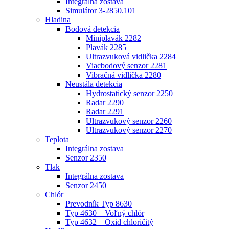
Integrálna zostava
Simulátor 3-2850.101
Hladina
Bodová detekcia
Miniplavák 2282
Plavák 2285
Ultrazvuková vidlička 2284
Viacbodový senzor 2281
Vibračná vidlička 2280
Neustála detekcia
Hydrostatický senzor 2250
Radar 2290
Radar 2291
Ultrazvukový senzor 2260
Ultrazvukový senzor 2270
Teplota
Integrálna zostava
Senzor 2350
Tlak
Integrálna zostava
Senzor 2450
Chlór
Prevodník Typ 8630
Typ 4630 – Voľný chlór
Typ 4632 – Oxid chloričitý