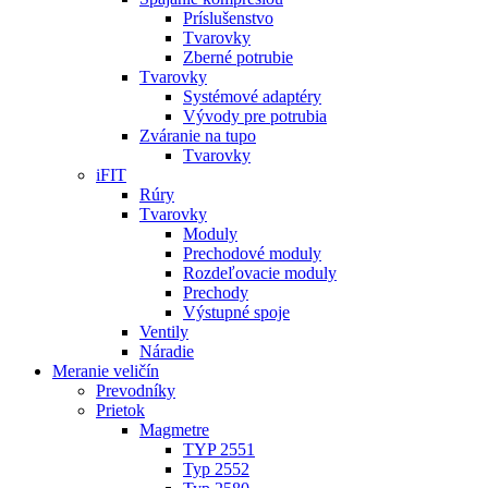
Príslušenstvo
Tvarovky
Zberné potrubie
Tvarovky
Systémové adaptéry
Vývody pre potrubia
Zváranie na tupo
Tvarovky
iFIT
Rúry
Tvarovky
Moduly
Prechodové moduly
Rozdeľovacie moduly
Prechody
Výstupné spoje
Ventily
Náradie
Meranie veličín
Prevodníky
Prietok
Magmetre
TYP 2551
Typ 2552