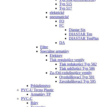
Typ 515
Typ 517
elektrické
pneumatické
FO
FC
Diastar Six
DIASTAR Ten
DIASTAR TenPlus
DA
Filtre
Špeciálne armatúry
Ejektory
Tlak regulujúce ventily
Tlak redukujúci Typ 582
Tlak udržujúci Typ 586
Za-/Od-vzdušnujúce ventily
Ovzdušňovací Typ 591
Zavzdušňovací Typ 595
Príslušenstvo
PVC-U Tecno Plastic
Armatúry TP
PVC-C
Rúry