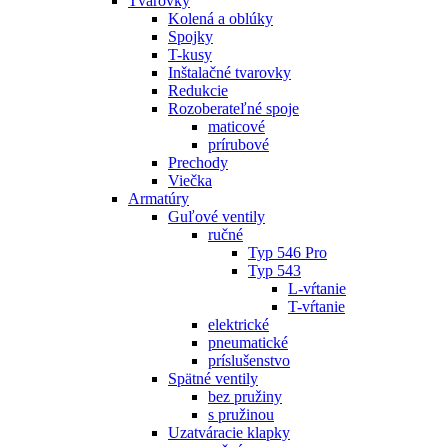
Tvarovky
Kolená a oblúky
Spojky
T-kusy
Inštalačné tvarovky
Redukcie
Rozoberateľné spoje
maticové
prírubové
Prechody
Viečka
Armatúry
Guľové ventily
ručné
Typ 546 Pro
Typ 543
L-vŕtanie
T-vŕtanie
elektrické
pneumatické
príslušenstvo
Spätné ventily
bez pružiny
s pružinou
Uzatváracie klapky