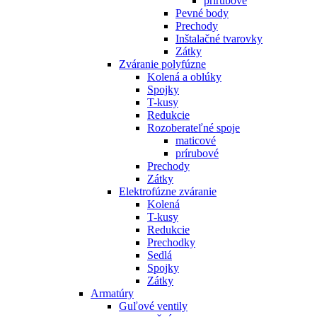
prírubové
Pevné body
Prechody
Inštalačné tvarovky
Zátky
Zváranie polyfúzne
Kolená a oblúky
Spojky
T-kusy
Redukcie
Rozoberateľné spoje
maticové
prírubové
Prechody
Zátky
Elektrofúzne zváranie
Kolená
T-kusy
Redukcie
Prechodky
Sedlá
Spojky
Zátky
Armatúry
Guľové ventily