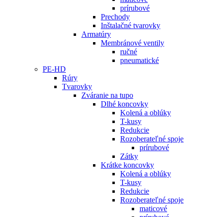
prírubové
Prechody
Inštalačné tvarovky
Armatúry
Membránové ventily
ručné
pneumatické
PE-HD
Rúry
Tvarovky
Zváranie na tupo
Dlhé koncovky
Kolená a oblúky
T-kusy
Redukcie
Rozoberateľné spoje
prírubové
Zátky
Krátke koncovky
Kolená a oblúky
T-kusy
Redukcie
Rozoberateľné spoje
maticové