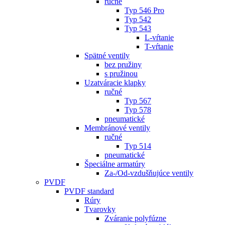
ručné
Typ 546 Pro
Typ 542
Typ 543
L-vŕtanie
T-vŕtanie
Spätné ventily
bez pružiny
s pružinou
Uzatváracie klapky
ručné
Typ 567
Typ 578
pneumatické
Membránové ventily
ručné
Typ 514
pneumatické
Špeciálne armatúry
Za-/Od-vzdušňujúce ventily
PVDF
PVDF standard
Rúry
Tvarovky
Zváranie polyfúzne