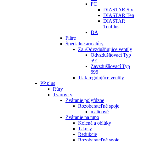
FC
DIASTAR Six
DIASTAR Ten
DIASTAR
TenPlus
DA
Filtre
Špecialne armatúry
Za-/Odvzdušňujúce ventily
Odvzdušňovací Typ
591
Zavzdušňovací Typ
595
Tlak regulujúce ventily
PP plus
Rúry
Tvarovky
Zváranie polyfúzne
Rozoberateľné spoje
maticové
Zváranie na tupo
Kolená a oblúky
T-kusy
Redukcie
Rozoberateľné spoje