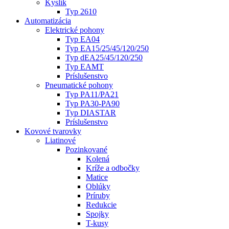
Kyslík
Typ 2610
Automatizácia
Elektrické pohony
Typ EA04
Typ EA15/25/45/120/250
Typ dEA25/45/120/250
Typ EAMT
Príslušenstvo
Pneumatické pohony
Typ PA11/PA21
Typ PA30-PA90
Typ DIASTAR
Príslušenstvo
Kovové tvarovky
Liatinové
Pozinkované
Kolená
Kríže a odbočky
Matice
Oblúky
Príruby
Redukcie
Spojky
T-kusy