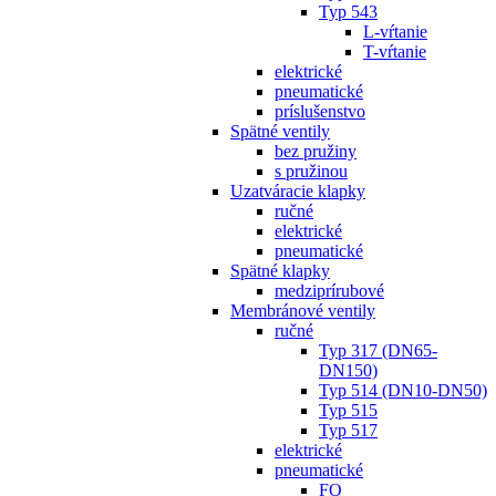
Typ 543
L-vŕtanie
T-vŕtanie
elektrické
pneumatické
príslušenstvo
Spätné ventily
bez pružiny
s pružinou
Uzatváracie klapky
ručné
elektrické
pneumatické
Spätné klapky
medziprírubové
Membránové ventily
ručné
Typ 317 (DN65-
DN150)
Typ 514 (DN10-DN50)
Typ 515
Typ 517
elektrické
pneumatické
FO