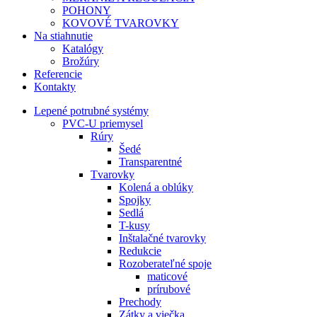
POHONY
KOVOVÉ TVAROVKY
Na stiahnutie
Katalógy
Brožúry
Referencie
Kontakty
Lepené potrubné systémy
PVC-U priemysel
Rúry
Šedé
Transparentné
Tvarovky
Kolená a oblúky
Spojky
Sedlá
T-kusy
Inštalačné tvarovky
Redukcie
Rozoberateľné spoje
maticové
prírubové
Prechody
Zátky a viečka