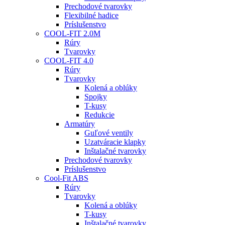
Prechodové tvarovky
Flexibilné hadice
Príslušenstvo
COOL-FIT 2.0M
Rúry
Tvarovky
COOL-FIT 4.0
Rúry
Tvarovky
Kolená a oblúky
Spojky
T-kusy
Redukcie
Armatúry
Guľové ventily
Uzatváracie klapky
Inštalačné tvarovky
Prechodové tvarovky
Príslušenstvo
Cool-Fit ABS
Rúry
Tvarovky
Kolená a oblúky
T-kusy
Inštalačné tvarovky