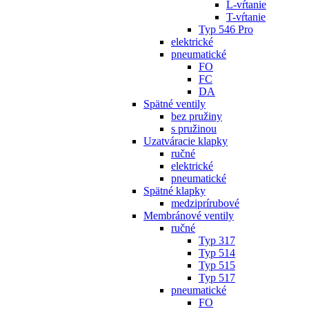
L-vŕtanie
T-vŕtanie
Typ 546 Pro
elektrické
pneumatické
FO
FC
DA
Spätné ventily
bez pružiny
s pružinou
Uzatváracie klapky
ručné
elektrické
pneumatické
Spätné klapky
medziprírubové
Membránové ventily
ručné
Typ 317
Typ 514
Typ 515
Typ 517
pneumatické
FO