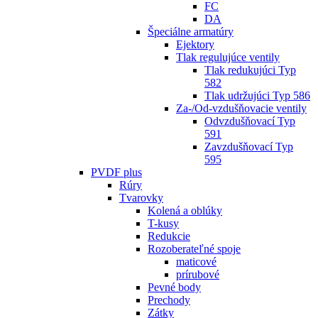
FC
DA
Špeciálne armatúry
Ejektory
Tlak regulujúce ventily
Tlak redukujúci Typ
582
Tlak udržujúci Typ 586
Za-/Od-vzdušňovacie ventily
Odvzdušňovací Typ
591
Zavzdušňovací Typ
595
PVDF plus
Rúry
Tvarovky
Kolená a oblúky
T-kusy
Redukcie
Rozoberateľné spoje
maticové
prírubové
Pevné body
Prechody
Zátky