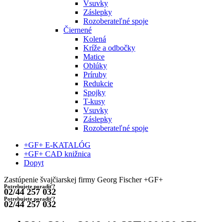
Vsuvky
Záslepky
Rozoberateľné spoje
Čiernené
Kolená
Kríže a odbočky
Matice
Oblúky
Príruby
Redukcie
Spojky
T-kusy
Vsuvky
Záslepky
Rozoberateľné spoje
+GF+ E-KATALÓG
+GF+ CAD knižnica
Dopyt
Zastúpenie švajčiarskej firmy Georg Fischer +GF+
Potrebujete poradiť?
02/44 257 032
Potrebujete poradiť?
02/44 257 032