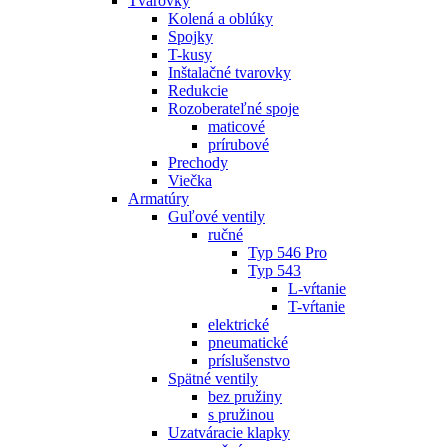
Tvarovky
Kolená a oblúky
Spojky
T-kusy
Inštalačné tvarovky
Redukcie
Rozoberateľné spoje
maticové
prírubové
Prechody
Viečka
Armatúry
Guľové ventily
ručné
Typ 546 Pro
Typ 543
L-vŕtanie
T-vŕtanie
elektrické
pneumatické
príslušenstvo
Spätné ventily
bez pružiny
s pružinou
Uzatváracie klapky