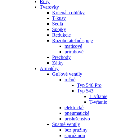
Rúry
Tvarovky
Kolená a oblúky
T-kusy
Sedlá
Spojky
Redukcie
Rozoberateľné spoje
maticové
prírubové
Prechody
Zátky
Armatúry
Guľové ventily
ručné
Typ 546 Pro
Typ 543
L-vŕtanie
T-vŕtanie
elektrické
pneumatické
príslušenstvo
Spätné ventily
bez pružiny
s pružinou