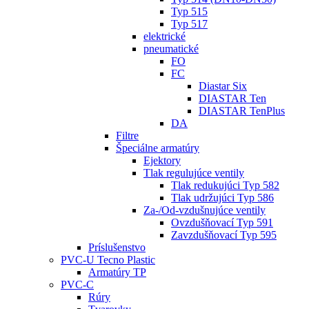
Typ 515
Typ 517
elektrické
pneumatické
FO
FC
Diastar Six
DIASTAR Ten
DIASTAR TenPlus
DA
Filtre
Špeciálne armatúry
Ejektory
Tlak regulujúce ventily
Tlak redukujúci Typ 582
Tlak udržujúci Typ 586
Za-/Od-vzdušnujúce ventily
Ovzdušňovací Typ 591
Zavzdušňovací Typ 595
Príslušenstvo
PVC-U Tecno Plastic
Armatúry TP
PVC-C
Rúry