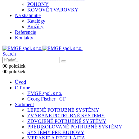
POHONY
KOVOVÉ TVAROVKY
Na stiahnutie
Katalógy
Brožúry
Referencie
Kontakty
Search
0
0 položiek
0
0 položiek
Úvod
O firme
EMGF spol. s r.o.
Georg Fischer +GF+
Sortiment
LEPENÉ POTRUBNÉ SYSTÉMY
ZVÁRANÉ POTRUBNÉ SYSTÉMY
ZDVOJENÉ POTRUBNÉ SYSTÉMY
PREDIZOLOVANÉ POTRUBNÉ SYSTÉMY
SYSTÉMY PRE BUDOVY
MERANIE A REGULÁCIA