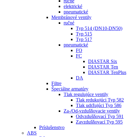
ručné
elektrické
pneumatické
Membránové ventily
ručné
Typ 514 (DN10-DN50)
Typ 515
Typ 517
pneumatické
FO
FC
DIASTAR Six
DIASTAR Ten
DIASTAR TenPlus
DA
Filtre
Špeciálne armatúry
Tlak regulujúce ventily
Tlak redukujúci Typ 582
Tlak udržujúci Typ 586
Za-/Od-vzdušňovacie ventily
Odvzdušňovací Typ 591
Zavzdušňovací Typ 595
Príslušenstvo
ABS