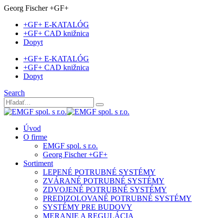
Georg Fischer +GF+
+GF+ E-KATALÓG
+GF+ CAD knižnica
Dopyt
+GF+ E-KATALÓG
+GF+ CAD knižnica
Dopyt
Search
Úvod
O firme
EMGF spol. s r.o.
Georg Fischer +GF+
Sortiment
LEPENÉ POTRUBNÉ SYSTÉMY
ZVÁRANÉ POTRUBNÉ SYSTÉMY
ZDVOJENÉ POTRUBNÉ SYSTÉMY
PREDIZOLOVANÉ POTRUBNÉ SYSTÉMY
SYSTÉMY PRE BUDOVY
MERANIE A REGULÁCIA