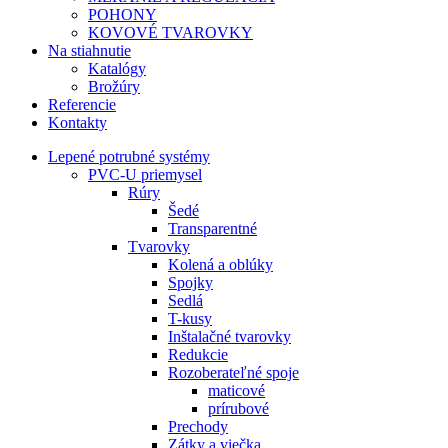
POHONY
KOVOVÉ TVAROVKY
Na stiahnutie
Katalógy
Brožúry
Referencie
Kontakty
Lepené potrubné systémy
PVC-U priemysel
Rúry
Šedé
Transparentné
Tvarovky
Kolená a oblúky
Spojky
Sedlá
T-kusy
Inštalačné tvarovky
Redukcie
Rozoberateľné spoje
maticové
prírubové
Prechody
Zátky a viečka