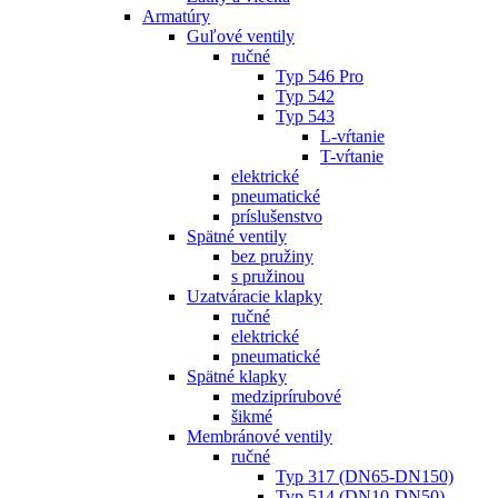
Armatúry
Guľové ventily
ručné
Typ 546 Pro
Typ 542
Typ 543
L-vŕtanie
T-vŕtanie
elektrické
pneumatické
príslušenstvo
Spätné ventily
bez pružiny
s pružinou
Uzatváracie klapky
ručné
elektrické
pneumatické
Spätné klapky
medziprírubové
šikmé
Membránové ventily
ručné
Typ 317 (DN65-DN150)
Typ 514 (DN10-DN50)