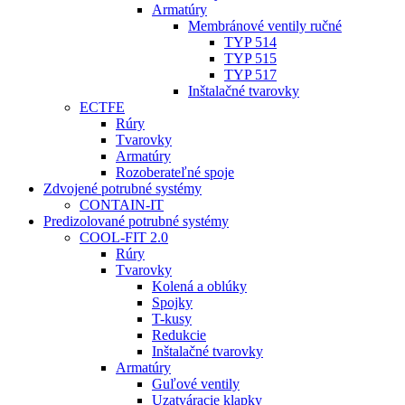
Armatúry
Membránové ventily ručné
TYP 514
TYP 515
TYP 517
Inštalačné tvarovky
ECTFE
Rúry
Tvarovky
Armatúry
Rozoberateľné spoje
Zdvojené potrubné systémy
CONTAIN-IT
Predizolované potrubné systémy
COOL-FIT 2.0
Rúry
Tvarovky
Kolená a oblúky
Spojky
T-kusy
Redukcie
Inštalačné tvarovky
Armatúry
Guľové ventily
Uzatváracie klapky