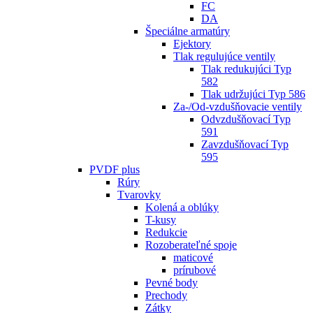
FC
DA
Špeciálne armatúry
Ejektory
Tlak regulujúce ventily
Tlak redukujúci Typ
582
Tlak udržujúci Typ 586
Za-/Od-vzdušňovacie ventily
Odvzdušňovací Typ
591
Zavzdušňovací Typ
595
PVDF plus
Rúry
Tvarovky
Kolená a oblúky
T-kusy
Redukcie
Rozoberateľné spoje
maticové
prírubové
Pevné body
Prechody
Zátky