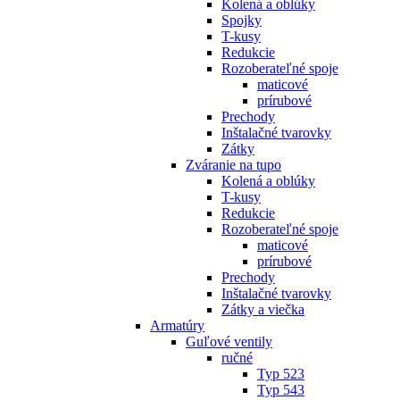
Kolená a oblúky
Spojky
T-kusy
Redukcie
Rozoberateľné spoje
maticové
prírubové
Prechody
Inštalačné tvarovky
Zátky
Zváranie na tupo
Kolená a oblúky
T-kusy
Redukcie
Rozoberateľné spoje
maticové
prírubové
Prechody
Inštalačné tvarovky
Zátky a viečka
Armatúry
Guľové ventily
ručné
Typ 523
Typ 543