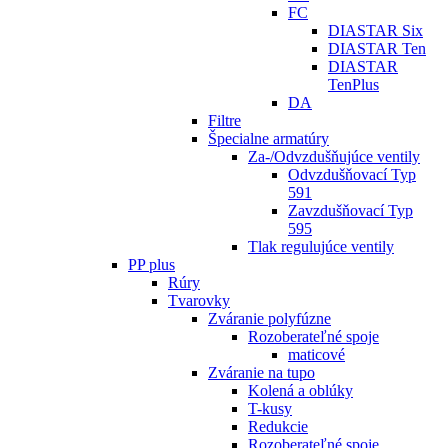
FC
DIASTAR Six
DIASTAR Ten
DIASTAR
TenPlus
DA
Filtre
Špecialne armatúry
Za-/Odvzdušňujúce ventily
Odvzdušňovací Typ
591
Zavzdušňovací Typ
595
Tlak regulujúce ventily
PP plus
Rúry
Tvarovky
Zváranie polyfúzne
Rozoberateľné spoje
maticové
Zváranie na tupo
Kolená a oblúky
T-kusy
Redukcie
Rozoberateľné spoje