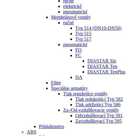
ručné
elektrické
pneumatické
Membránové ventily
ručné
Typ 514 (DN10-DN50)
Typ 515
Typ 517
pneumatické
FO
FC
DIASTAR Six
DIASTAR Ten
DIASTAR TenPlus
DA
Filtre
Špeciálne armatúry
Tlak regulujúce ventily
Tlak redukujúci Typ 582
Tlak udržujúci Typ 586
Za-/Od-vzdušňovacie ventily
Odvzdušňovací Typ 591
Zavzdušňovací Typ 595
Príslušenstvo
ABS