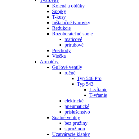
Tvarovky
Kolená a oblúky
Spojky
T-kusy
Inštalačné tvarovky
Redukcie
Rozoberateľné spoje
maticové
prírubové
Prechody
Viečka
Armatúry
Guľové ventily
ručné
Typ 546 Pro
Typ 543
L-vŕtanie
T-vŕtanie
elektrické
pneumatické
príslušenstvo
Spätné ventily
bez pružiny
s pružinou
Uzatváracie klapky