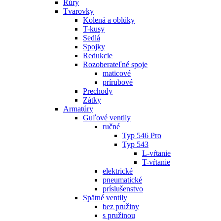
Rúry
Tvarovky
Kolená a oblúky
T-kusy
Sedlá
Spojky
Redukcie
Rozoberateľné spoje
maticové
prírubové
Prechody
Zátky
Armatúry
Guľové ventily
ručné
Typ 546 Pro
Typ 543
L-vŕtanie
T-vŕtanie
elektrické
pneumatické
príslušenstvo
Spätné ventily
bez pružiny
s pružinou