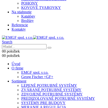
POHONY
KOVOVÉ TVAROVKY
Na stiahnutie
Katalógy
Brožúry
Referencie
Kontakty
Search
0
0 položiek
0
0 položiek
Úvod
O firme
EMGF spol. s r.o.
Georg Fischer +GF+
Sortiment
LEPENÉ POTRUBNÉ SYSTÉMY
ZVÁRANÉ POTRUBNÉ SYSTÉMY
ZDVOJENÉ POTRUBNÉ SYSTÉMY
PREDIZOLOVANÉ POTRUBNÉ SYSTÉMY
SYSTÉMY PRE BUDOVY
MERANIE A REGULÁCIA