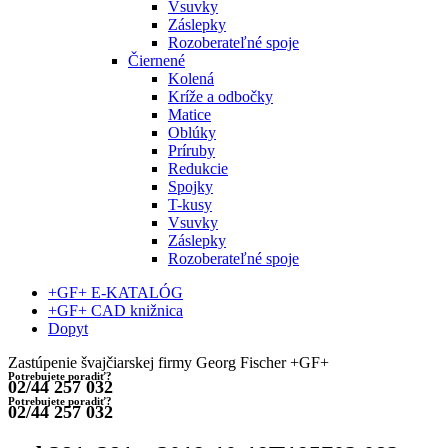
Vsuvky
Záslepky
Rozoberateľné spoje
Čiernené
Kolená
Kríže a odbočky
Matice
Oblúky
Príruby
Redukcie
Spojky
T-kusy
Vsuvky
Záslepky
Rozoberateľné spoje
+GF+ E-KATALÓG
+GF+ CAD knižnica
Dopyt
Zastúpenie švajčiarskej firmy Georg Fischer +GF+
Potrebujete poradiť?
02/44 257 032
Potrebujete poradiť?
02/44 257 032