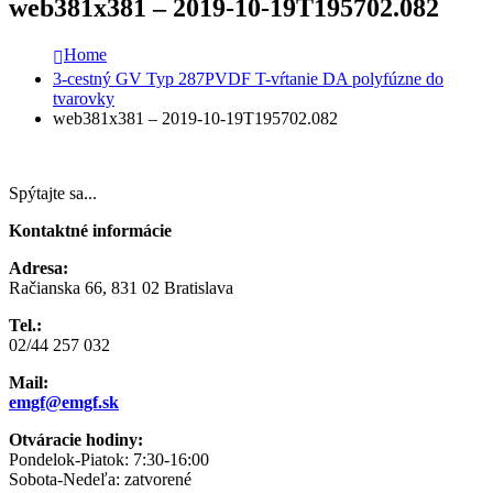
web381x381 – 2019-10-19T195702.082
Home
3-cestný GV Typ 287PVDF T-vŕtanie DA polyfúzne do
tvarovky
web381x381 – 2019-10-19T195702.082
Spýtajte sa...
Kontaktné informácie
Adresa:
Račianska 66, 831 02 Bratislava
Tel.:
02/44 257 032
Mail:
emgf@emgf.sk
Otváracie hodiny:
Pondelok-Piatok: 7:30-16:00
Sobota-Nedeľa: zatvorené