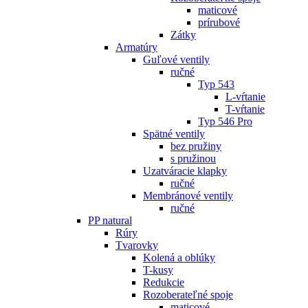
maticové
prírubové
Zátky
Armatúry
Guľové ventily
ručné
Typ 543
L-vŕtanie
T-vŕtanie
Typ 546 Pro
Spätné ventily
bez pružiny
s pružinou
Uzatváracie klapky
ručné
Membránové ventily
ručné
PP natural
Rúry
Tvarovky
Kolená a oblúky
T-kusy
Redukcie
Rozoberateľné spoje
maticové