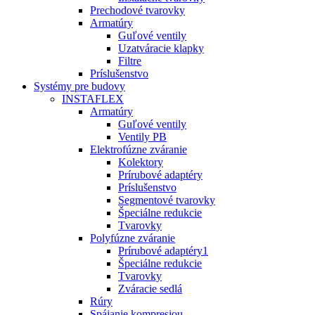
Prechodové tvarovky
Armatúry
Guľové ventily
Uzatváracie klapky
Filtre
Príslušenstvo
Systémy pre budovy
INSTAFLEX
Armatúry
Guľové ventily
Ventily PB
Elektrofúzne zváranie
Kolektory
Prírubové adaptéry
Príslušenstvo
Segmentové tvarovky
Špeciálne redukcie
Tvarovky
Polyfúzne zváranie
Prírubové adaptéry1
Špeciálne redukcie
Tvarovky
Zváracie sedlá
Rúry
Spájanie kompresiou