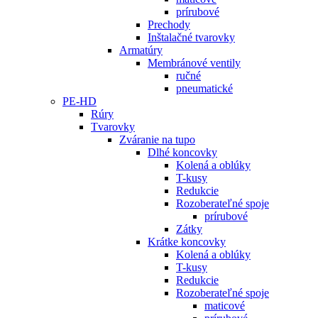
prírubové
Prechody
Inštalačné tvarovky
Armatúry
Membránové ventily
ručné
pneumatické
PE-HD
Rúry
Tvarovky
Zváranie na tupo
Dlhé koncovky
Kolená a oblúky
T-kusy
Redukcie
Rozoberateľné spoje
prírubové
Zátky
Krátke koncovky
Kolená a oblúky
T-kusy
Redukcie
Rozoberateľné spoje
maticové