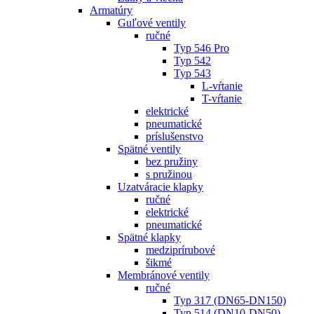
Armatúry
Guľové ventily
ručné
Typ 546 Pro
Typ 542
Typ 543
L-vŕtanie
T-vŕtanie
elektrické
pneumatické
príslušenstvo
Spätné ventily
bez pružiny
s pružinou
Uzatváracie klapky
ručné
elektrické
pneumatické
Spätné klapky
medziprírubové
šikmé
Membránové ventily
ručné
Typ 317 (DN65-DN150)
Typ 514 (DN10-DN50)