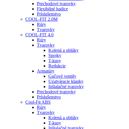
Prechodové tvarovky
Flexibilné hadice
Príslušenstvo
COOL-FIT 2.0M
Rúry
Tvarovky
COOL-FIT 4.0
Rúry
Tvarovky
Kolená a oblúky
Spojky
T-kusy
Redukcie
Armatúry
Guľové ventily
Uzatváracie klapky
Inštalačné tvarovky
Prechodové tvarovky
Príslušenstvo
Cool-Fit ABS
Rúry
Tvarovky
Kolená a oblúky
T-kusy
Inštalačné tvarovky