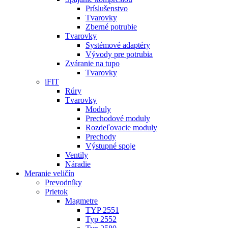
Príslušenstvo
Tvarovky
Zberné potrubie
Tvarovky
Systémové adaptéry
Vývody pre potrubia
Zváranie na tupo
Tvarovky
iFIT
Rúry
Tvarovky
Moduly
Prechodové moduly
Rozdeľovacie moduly
Prechody
Výstupné spoje
Ventily
Náradie
Meranie veličín
Prevodníky
Prietok
Magmetre
TYP 2551
Typ 2552