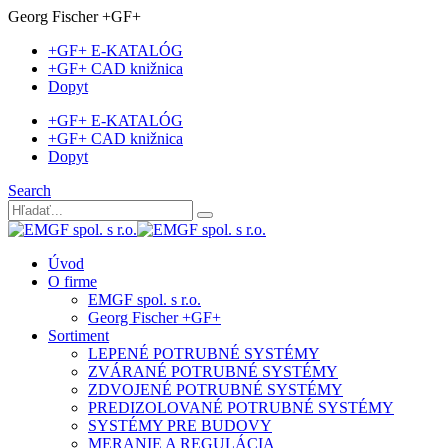
Georg Fischer +GF+
+GF+ E-KATALÓG
+GF+ CAD knižnica
Dopyt
+GF+ E-KATALÓG
+GF+ CAD knižnica
Dopyt
Search
Úvod
O firme
EMGF spol. s r.o.
Georg Fischer +GF+
Sortiment
LEPENÉ POTRUBNÉ SYSTÉMY
ZVÁRANÉ POTRUBNÉ SYSTÉMY
ZDVOJENÉ POTRUBNÉ SYSTÉMY
PREDIZOLOVANÉ POTRUBNÉ SYSTÉMY
SYSTÉMY PRE BUDOVY
MERANIE A REGULÁCIA