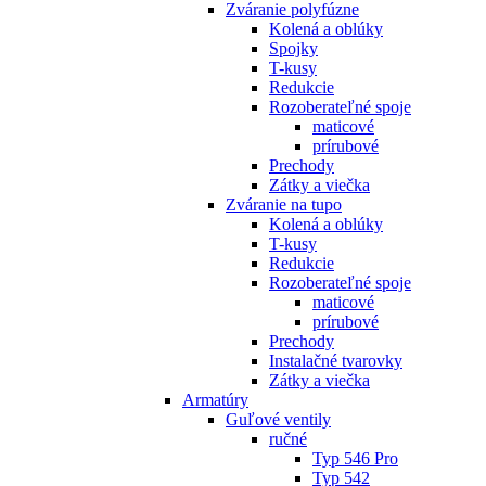
Zváranie polyfúzne
Kolená a oblúky
Spojky
T-kusy
Redukcie
Rozoberateľné spoje
maticové
prírubové
Prechody
Zátky a viečka
Zváranie na tupo
Kolená a oblúky
T-kusy
Redukcie
Rozoberateľné spoje
maticové
prírubové
Prechody
Instalačné tvarovky
Zátky a viečka
Armatúry
Guľové ventily
ručné
Typ 546 Pro
Typ 542