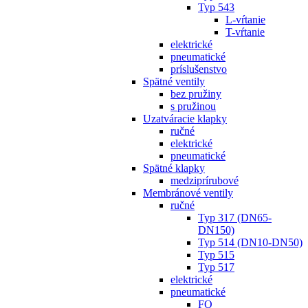
Typ 543
L-vŕtanie
T-vŕtanie
elektrické
pneumatické
príslušenstvo
Spätné ventily
bez pružiny
s pružinou
Uzatváracie klapky
ručné
elektrické
pneumatické
Spätné klapky
medziprírubové
Membránové ventily
ručné
Typ 317 (DN65-
DN150)
Typ 514 (DN10-DN50)
Typ 515
Typ 517
elektrické
pneumatické
FO