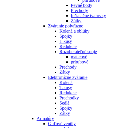
prírubové
Pevné body
Prechody
Inštalačné tvarovky
Zátky
Zváranie polyfúzne
Kolená a oblúky
Spojky
T-kusy
Redukcie
Rozoberateľné spoje
maticové
prírubové
Prechody
Zátky
Elektrofúzne zváranie
Kolená
T-kusy
Redukcie
Prechodky
Sedlá
Spojky
Zátky
Armatúry
Guľové ventily