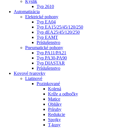
Kyslík
Typ 2610
Automatizácia
Elektrické pohony
Typ EA04
Typ EA15/25/45/120/250
Typ dEA25/45/120/250
Typ EAMT
Príslušenstvo
Pneumatické pohony
Typ PA11/PA21
Typ PA30-PA90
Typ DIASTAR
Príslušenstvo
Kovové tvarovky
Liatinové
Pozinkované
Kolená
Kríže a odbočky
Matice
Oblúky
Príruby
Redukcie
Spojky
T-kusy