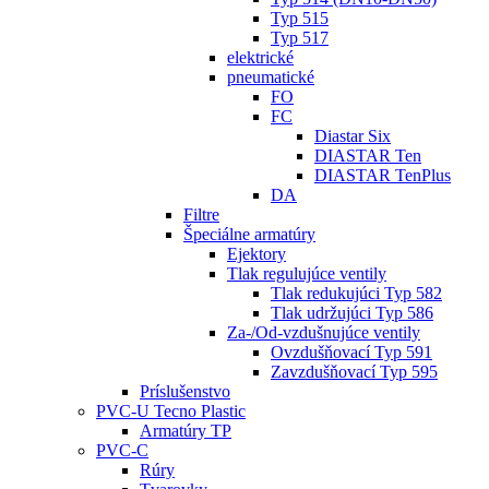
Typ 515
Typ 517
elektrické
pneumatické
FO
FC
Diastar Six
DIASTAR Ten
DIASTAR TenPlus
DA
Filtre
Špeciálne armatúry
Ejektory
Tlak regulujúce ventily
Tlak redukujúci Typ 582
Tlak udržujúci Typ 586
Za-/Od-vzdušnujúce ventily
Ovzdušňovací Typ 591
Zavzdušňovací Typ 595
Príslušenstvo
PVC-U Tecno Plastic
Armatúry TP
PVC-C
Rúry