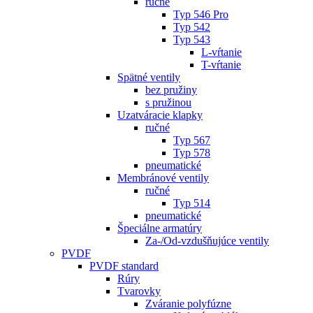
ručné
Typ 546 Pro
Typ 542
Typ 543
L-vŕtanie
T-vŕtanie
Spätné ventily
bez pružiny
s pružinou
Uzatváracie klapky
ručné
Typ 567
Typ 578
pneumatické
Membránové ventily
ručné
Typ 514
pneumatické
Špeciálne armatúry
Za-/Od-vzdušňujúce ventily
PVDF
PVDF standard
Rúry
Tvarovky
Zváranie polyfúzne