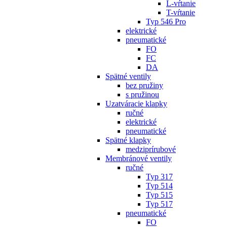
L-vŕtanie
T-vŕtanie
Typ 546 Pro
elektrické
pneumatické
FO
FC
DA
Spätné ventily
bez pružiny
s pružinou
Uzatváracie klapky
ručné
elektrické
pneumatické
Spätné klapky
medziprírubové
Membránové ventily
ručné
Typ 317
Typ 514
Typ 515
Typ 517
pneumatické
FO