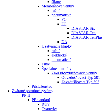
šikmé
Membránové ventily
ručné
pneumatické
FO
FC
DIASTAR Six
DIASTAR Ten
DIASTAR TenPlus
DA
Uzatváracie klapky
ručné
elektrické
pneumatické
Filtre
Špeciálne armatúry
Za-/Od-vzdušňovacie ventily
Odvzdušňovací Typ 591
Zavzdušňovací Typ 595
Príslušenstvo
Zvárané potrubné systémy
PP-H
PP standard
Rúry
Tvarovky