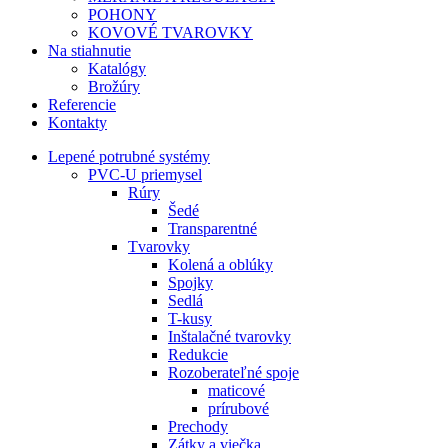
POHONY
KOVOVÉ TVAROVKY
Na stiahnutie
Katalógy
Brožúry
Referencie
Kontakty
Lepené potrubné systémy
PVC-U priemysel
Rúry
Šedé
Transparentné
Tvarovky
Kolená a oblúky
Spojky
Sedlá
T-kusy
Inštalačné tvarovky
Redukcie
Rozoberateľné spoje
maticové
prírubové
Prechody
Zátky a viečka