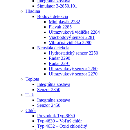
Integrálna zostava
Simulátor 3-2850.101
Hladina
Bodová detekcia
Miniplavák 2282
Plavák 2285
Ultrazvuková vidlička 2284
Viacbodový senzor 2281
Vibračná vidlička 2280
Neustála detekcia
Hydrostatický senzor 2250
Radar 2290
Radar 2291
Ultrazvukový senzor 2260
Ultrazvukový senzor 2270
Teplota
Integrálna zostava
Senzor 2350
Tlak
Integrálna zostava
Senzor 2450
Chlór
Prevodník Typ 8630
Typ 4630 – Voľný chlór
Typ 4632 – Oxid chloričitý