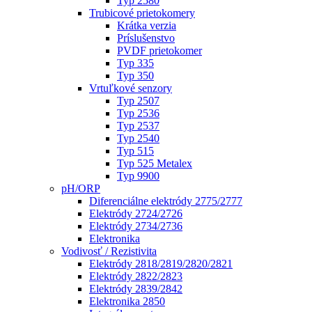
Typ 2580
Trubicové prietokomery
Krátka verzia
Príslušenstvo
PVDF prietokomer
Typ 335
Typ 350
Vrtuľkové senzory
Typ 2507
Typ 2536
Typ 2537
Typ 2540
Typ 515
Typ 525 Metalex
Typ 9900
pH/ORP
Diferenciálne elektródy 2775/2777
Elektródy 2724/2726
Elektródy 2734/2736
Elektronika
Vodivosť / Rezistivita
Elektródy 2818/2819/2820/2821
Elektródy 2822/2823
Elektródy 2839/2842
Elektronika 2850