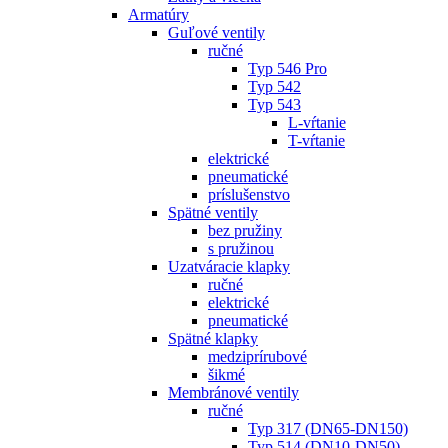
Armatúry
Guľové ventily
ručné
Typ 546 Pro
Typ 542
Typ 543
L-vŕtanie
T-vŕtanie
elektrické
pneumatické
príslušenstvo
Spätné ventily
bez pružiny
s pružinou
Uzatváracie klapky
ručné
elektrické
pneumatické
Spätné klapky
medziprírubové
šikmé
Membránové ventily
ručné
Typ 317 (DN65-DN150)
Typ 514 (DN10-DN50)