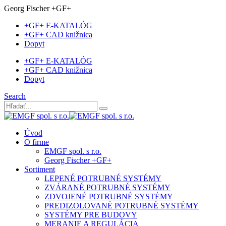
Georg Fischer +GF+
+GF+ E-KATALÓG
+GF+ CAD knižnica
Dopyt
+GF+ E-KATALÓG
+GF+ CAD knižnica
Dopyt
Search
Úvod
O firme
EMGF spol. s r.o.
Georg Fischer +GF+
Sortiment
LEPENÉ POTRUBNÉ SYSTÉMY
ZVÁRANÉ POTRUBNÉ SYSTÉMY
ZDVOJENÉ POTRUBNÉ SYSTÉMY
PREDIZOLOVANÉ POTRUBNÉ SYSTÉMY
SYSTÉMY PRE BUDOVY
MERANIE A REGULÁCIA