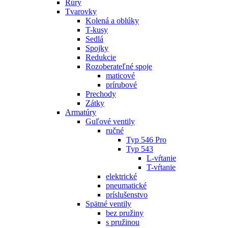
Rúry
Tvarovky
Kolená a oblúky
T-kusy
Sedlá
Spojky
Redukcie
Rozoberateľné spoje
maticové
prírubové
Prechody
Zátky
Armatúry
Guľové ventily
ručné
Typ 546 Pro
Typ 543
L-vŕtanie
T-vŕtanie
elektrické
pneumatické
príslušenstvo
Spätné ventily
bez pružiny
s pružinou