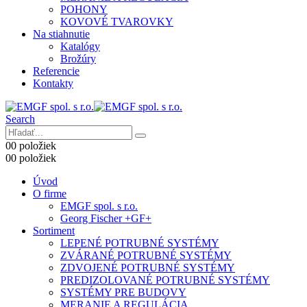
POHONY
KOVOVÉ TVAROVKY
Na stiahnutie
Katalógy
Brožúry
Referencie
Kontakty
Search
0
0 položiek
0
0 položiek
Úvod
O firme
EMGF spol. s r.o.
Georg Fischer +GF+
Sortiment
LEPENÉ POTRUBNÉ SYSTÉMY
ZVÁRANÉ POTRUBNÉ SYSTÉMY
ZDVOJENÉ POTRUBNÉ SYSTÉMY
PREDIZOLOVANÉ POTRUBNÉ SYSTÉMY
SYSTÉMY PRE BUDOVY
MERANIE A REGULÁCIA