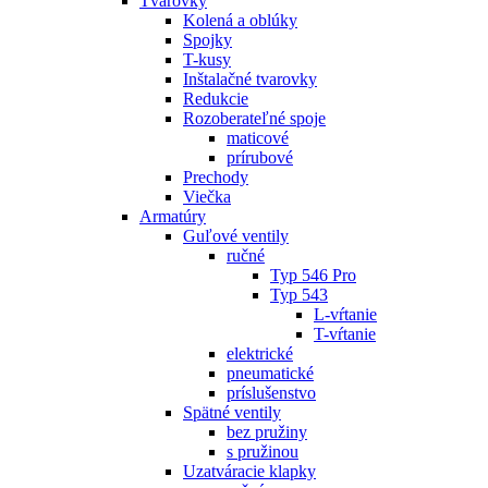
Tvarovky
Kolená a oblúky
Spojky
T-kusy
Inštalačné tvarovky
Redukcie
Rozoberateľné spoje
maticové
prírubové
Prechody
Viečka
Armatúry
Guľové ventily
ručné
Typ 546 Pro
Typ 543
L-vŕtanie
T-vŕtanie
elektrické
pneumatické
príslušenstvo
Spätné ventily
bez pružiny
s pružinou
Uzatváracie klapky