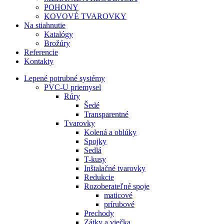
POHONY
KOVOVÉ TVAROVKY
Na stiahnutie
Katalógy
Brožúry
Referencie
Kontakty
Lepené potrubné systémy
PVC-U priemysel
Rúry
Šedé
Transparentné
Tvarovky
Kolená a oblúky
Spojky
Sedlá
T-kusy
Inštalačné tvarovky
Redukcie
Rozoberateľné spoje
maticové
prírubové
Prechody
Zátky a viečka