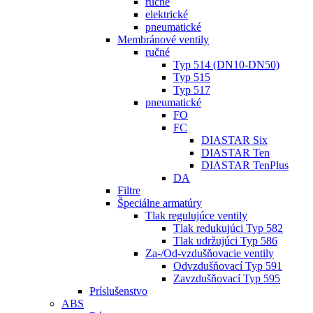
ručné
elektrické
pneumatické
Membránové ventily
ručné
Typ 514 (DN10-DN50)
Typ 515
Typ 517
pneumatické
FO
FC
DIASTAR Six
DIASTAR Ten
DIASTAR TenPlus
DA
Filtre
Špeciálne armatúry
Tlak regulujúce ventily
Tlak redukujúci Typ 582
Tlak udržujúci Typ 586
Za-/Od-vzdušňovacie ventily
Odvzdušňovací Typ 591
Zavzdušňovací Typ 595
Príslušenstvo
ABS