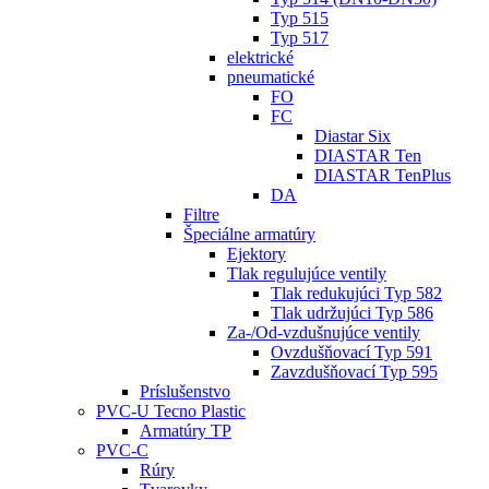
Typ 515
Typ 517
elektrické
pneumatické
FO
FC
Diastar Six
DIASTAR Ten
DIASTAR TenPlus
DA
Filtre
Špeciálne armatúry
Ejektory
Tlak regulujúce ventily
Tlak redukujúci Typ 582
Tlak udržujúci Typ 586
Za-/Od-vzdušnujúce ventily
Ovzdušňovací Typ 591
Zavzdušňovací Typ 595
Príslušenstvo
PVC-U Tecno Plastic
Armatúry TP
PVC-C
Rúry