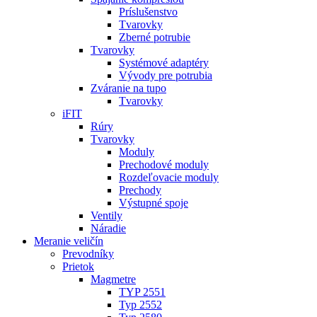
Príslušenstvo
Tvarovky
Zberné potrubie
Tvarovky
Systémové adaptéry
Vývody pre potrubia
Zváranie na tupo
Tvarovky
iFIT
Rúry
Tvarovky
Moduly
Prechodové moduly
Rozdeľovacie moduly
Prechody
Výstupné spoje
Ventily
Náradie
Meranie veličín
Prevodníky
Prietok
Magmetre
TYP 2551
Typ 2552