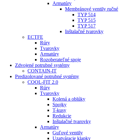
Armatúry
Membránové ventily ručné
TYP 514
TYP 515
TYP 517
Inštalačné tvarovky
ECTFE
Rúry
Tvarovky
Armatúry
Rozoberateľné spoje
Zdvojené potrubné systémy
CONTAIN-IT
Predizolované potrubné systémy
COOL-FIT 2.0
Rúry
Tvarovky
Kolená a oblúky
Spojky
T-kusy
Redukcie
Inštalačné tvarovky
Armatúry
Guľové ventily
Uzatváracie klapky