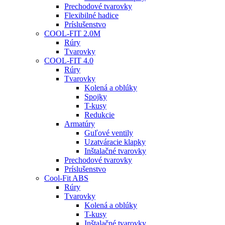
Prechodové tvarovky
Flexibilné hadice
Príslušenstvo
COOL-FIT 2.0M
Rúry
Tvarovky
COOL-FIT 4.0
Rúry
Tvarovky
Kolená a oblúky
Spojky
T-kusy
Redukcie
Armatúry
Guľové ventily
Uzatváracie klapky
Inštalačné tvarovky
Prechodové tvarovky
Príslušenstvo
Cool-Fit ABS
Rúry
Tvarovky
Kolená a oblúky
T-kusy
Inštalačné tvarovky