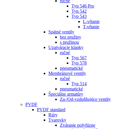
ručné
Typ 546 Pro
Typ 542
Typ 543
L-vŕtanie
T-vŕtanie
Spätné ventily
bez pružiny
s pružinou
Uzatváracie klapky
ručné
Typ 567
Typ 578
pneumatické
Membránové ventily
ručné
Typ 514
pneumatické
Špeciálne armatúry
Za-/Od-vzdušňujúce ventily
PVDF
PVDF standard
Rúry
Tvarovky
Zváranie polyfúzne