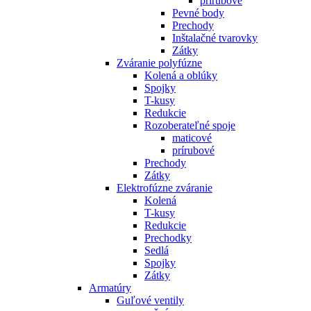
prírubové
Pevné body
Prechody
Inštalačné tvarovky
Zátky
Zváranie polyfúzne
Kolená a oblúky
Spojky
T-kusy
Redukcie
Rozoberateľné spoje
maticové
prírubové
Prechody
Zátky
Elektrofúzne zváranie
Kolená
T-kusy
Redukcie
Prechodky
Sedlá
Spojky
Zátky
Armatúry
Guľové ventily