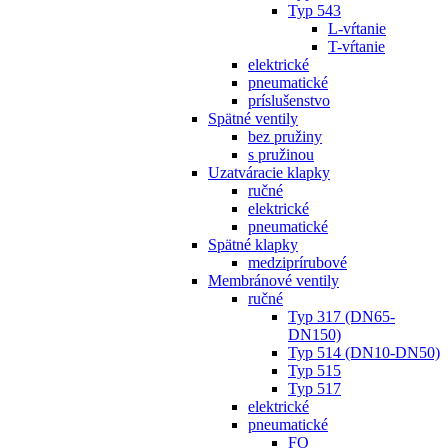
Typ 543
L-vŕtanie
T-vŕtanie
elektrické
pneumatické
príslušenstvo
Spätné ventily
bez pružiny
s pružinou
Uzatváracie klapky
ručné
elektrické
pneumatické
Spätné klapky
medziprírubové
Membránové ventily
ručné
Typ 317 (DN65-
DN150)
Typ 514 (DN10-DN50)
Typ 515
Typ 517
elektrické
pneumatické
FO