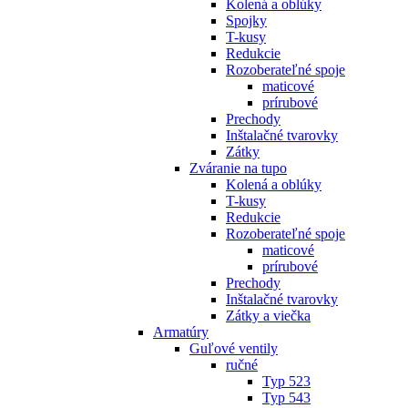
Kolená a oblúky
Spojky
T-kusy
Redukcie
Rozoberateľné spoje
maticové
prírubové
Prechody
Inštalačné tvarovky
Zátky
Zváranie na tupo
Kolená a oblúky
T-kusy
Redukcie
Rozoberateľné spoje
maticové
prírubové
Prechody
Inštalačné tvarovky
Zátky a viečka
Armatúry
Guľové ventily
ručné
Typ 523
Typ 543