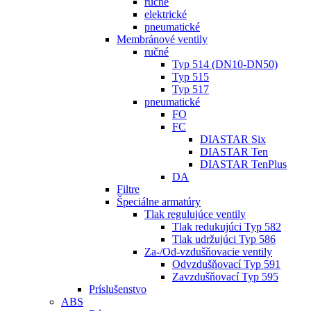
ručné
elektrické
pneumatické
Membránové ventily
ručné
Typ 514 (DN10-DN50)
Typ 515
Typ 517
pneumatické
FO
FC
DIASTAR Six
DIASTAR Ten
DIASTAR TenPlus
DA
Filtre
Špeciálne armatúry
Tlak regulujúce ventily
Tlak redukujúci Typ 582
Tlak udržujúci Typ 586
Za-/Od-vzdušňovacie ventily
Odvzdušňovací Typ 591
Zavzdušňovací Typ 595
Príslušenstvo
ABS