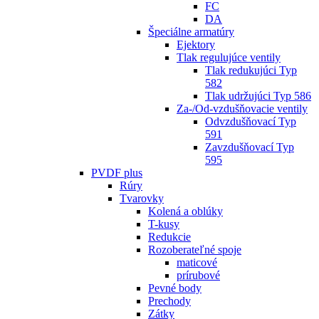
FC
DA
Špeciálne armatúry
Ejektory
Tlak regulujúce ventily
Tlak redukujúci Typ
582
Tlak udržujúci Typ 586
Za-/Od-vzdušňovacie ventily
Odvzdušňovací Typ
591
Zavzdušňovací Typ
595
PVDF plus
Rúry
Tvarovky
Kolená a oblúky
T-kusy
Redukcie
Rozoberateľné spoje
maticové
prírubové
Pevné body
Prechody
Zátky