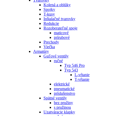
Tvarovky
Kolená a oblúky
Spojky
T-kusy
Inštalačné tvarovky
Redukcie
Rozoberateľné spoje
maticové
prírubové
Prechody
Viečka
Armatúry
Guľové ventily
ručné
Typ 546 Pro
Typ 543
L-vŕtanie
T-vŕtanie
elektrické
pneumatické
príslušenstvo
Spätné ventily
bez pružiny
s pružinou
Uzatváracie klapky