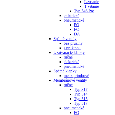
L-vŕtanie
T-vŕtanie
Typ 546 Pro
elektrické
pneumatické
FO
FC
DA
Spätné ventily
bez pružiny
s pružinou
Uzatváracie klapky
ručné
elektrické
pneumatické
Spätné klapky
medziprírubové
Membránové ventily
ručné
Typ 317
Typ 514
Typ 515
Typ 517
pneumatické
FO