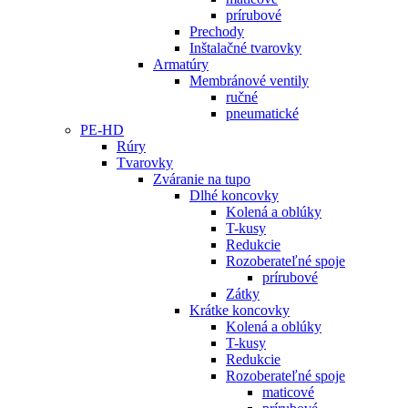
prírubové
Prechody
Inštalačné tvarovky
Armatúry
Membránové ventily
ručné
pneumatické
PE-HD
Rúry
Tvarovky
Zváranie na tupo
Dlhé koncovky
Kolená a oblúky
T-kusy
Redukcie
Rozoberateľné spoje
prírubové
Zátky
Krátke koncovky
Kolená a oblúky
T-kusy
Redukcie
Rozoberateľné spoje
maticové