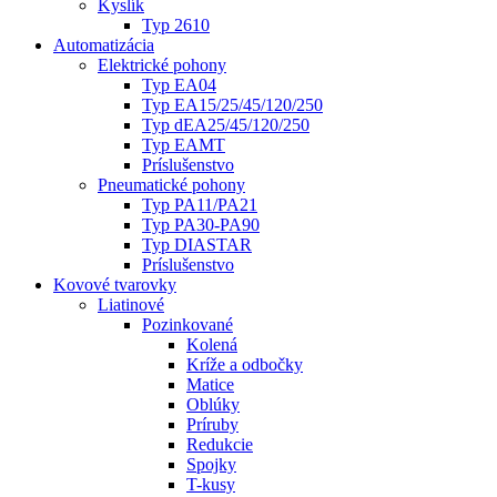
Kyslík
Typ 2610
Automatizácia
Elektrické pohony
Typ EA04
Typ EA15/25/45/120/250
Typ dEA25/45/120/250
Typ EAMT
Príslušenstvo
Pneumatické pohony
Typ PA11/PA21
Typ PA30-PA90
Typ DIASTAR
Príslušenstvo
Kovové tvarovky
Liatinové
Pozinkované
Kolená
Kríže a odbočky
Matice
Oblúky
Príruby
Redukcie
Spojky
T-kusy