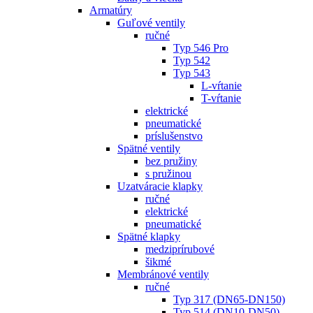
Armatúry
Guľové ventily
ručné
Typ 546 Pro
Typ 542
Typ 543
L-vŕtanie
T-vŕtanie
elektrické
pneumatické
príslušenstvo
Spätné ventily
bez pružiny
s pružinou
Uzatváracie klapky
ručné
elektrické
pneumatické
Spätné klapky
medziprírubové
šikmé
Membránové ventily
ručné
Typ 317 (DN65-DN150)
Typ 514 (DN10-DN50)