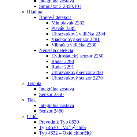
Integrálna zostava
Simulátor 3-2850.101
Hladina
Bodová detekcia
Miniplavák 2282
Plavák 2285
Ultrazvuková vidlička 2284
Viacbodový senzor 2281
Vibračná vidlička 2280
Neustála detekcia
Hydrostatický senzor 2250
Radar 2290
Radar 2291
Ultrazvukový senzor 2260
Ultrazvukový senzor 2270
Teplota
Integrálna zostava
Senzor 2350
Tlak
Integrálna zostava
Senzor 2450
Chlór
Prevodník Typ 8630
Typ 4630 – Voľný chlór
Typ 4632 – Oxid chloričitý