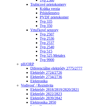
Typ 2580
Trubicové prietokomery
Krátka verzia
Príslušenstvo
PVDF prietokomer
Typ 335
Typ 350
Vrtuľkové senzory
Typ 2507
Typ 2536
Typ 2537
Typ 2540
Typ 515
Typ 525 Metalex
Typ 9900
pH/ORP
Diferenciálne elektródy 2775/2777
Elektródy 2724/2726
Elektródy 2734/2736
Elektronika
Vodivosť / Rezistivita
Elektródy 2818/2819/2820/2821
Elektródy 2822/2823
Elektródy 2839/2842
Elektronika 2850