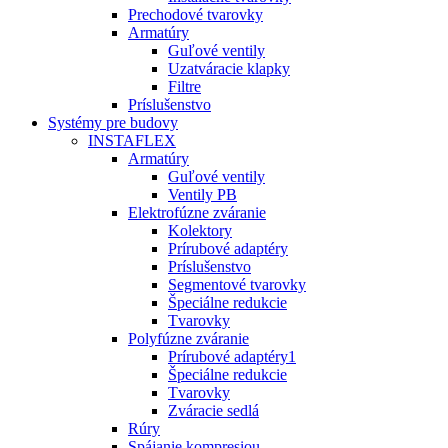
Prechodové tvarovky
Armatúry
Guľové ventily
Uzatváracie klapky
Filtre
Príslušenstvo
Systémy pre budovy
INSTAFLEX
Armatúry
Guľové ventily
Ventily PB
Elektrofúzne zváranie
Kolektory
Prírubové adaptéry
Príslušenstvo
Segmentové tvarovky
Špeciálne redukcie
Tvarovky
Polyfúzne zváranie
Prírubové adaptéry1
Špeciálne redukcie
Tvarovky
Zváracie sedlá
Rúry
Spájanie kompresiou