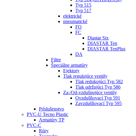
Typ 515
Typ 517
elektrické
pneumatické
FO
FC
Diastar Six
DIASTAR Ten
DIASTAR TenPlus
DA
Filtre
Špeciálne armatúry
Ejektory
Tlak regulujúce ventily
Tlak redukujúci Typ 582
Tlak udržujúci Typ 586
Za-/Od-vzdušnujúce ventily
Ovzdušňovací Typ 591
Zavzdušňovací Typ 595
Príslušenstvo
PVC-U Tecno Plastic
Armatúry TP
PVC-C
Rúry