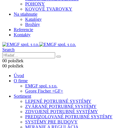
POHONY
KOVOVÉ TVAROVKY
Na stiahnutie
Katalógy
Brožúry
Referencie
Kontakty
Search
0
0 položiek
0
0 položiek
Úvod
O firme
EMGF spol. s r.o.
Georg Fischer +GF+
Sortiment
LEPENÉ POTRUBNÉ SYSTÉMY
ZVÁRANÉ POTRUBNÉ SYSTÉMY
ZDVOJENÉ POTRUBNÉ SYSTÉMY
PREDIZOLOVANÉ POTRUBNÉ SYSTÉMY
SYSTÉMY PRE BUDOVY
MERANIE A REGULÁCIA