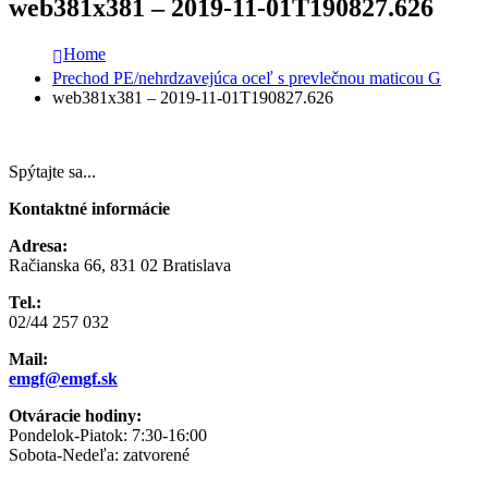
web381x381 – 2019-11-01T190827.626
Home
Prechod PE/nehrdzavejúca oceľ s prevlečnou maticou G
web381x381 – 2019-11-01T190827.626
Spýtajte sa...
Kontaktné informácie
Adresa:
Račianska 66, 831 02 Bratislava
Tel.:
02/44 257 032
Mail:
emgf@emgf.sk
Otváracie hodiny:
Pondelok-Piatok: 7:30-16:00
Sobota-Nedeľa: zatvorené