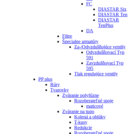
FC
DIASTAR Six
DIASTAR Ten
DIASTAR
TenPlus
DA
Filtre
Špecialne armatúry
Za-/Odvzdušňujúce ventily
Odvzdušňovací Typ
591
Zavzdušňovací Typ
595
Tlak regulujúce ventily
PP plus
Rúry
Tvarovky
Zváranie polyfúzne
Rozoberateľné spoje
maticové
Zváranie na tupo
Kolená a oblúky
T-kusy
Redukcie
Rozoberateľné spoje