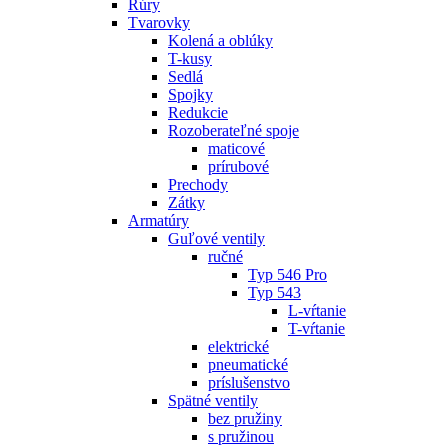
Rúry
Tvarovky
Kolená a oblúky
T-kusy
Sedlá
Spojky
Redukcie
Rozoberateľné spoje
maticové
prírubové
Prechody
Zátky
Armatúry
Guľové ventily
ručné
Typ 546 Pro
Typ 543
L-vŕtanie
T-vŕtanie
elektrické
pneumatické
príslušenstvo
Spätné ventily
bez pružiny
s pružinou