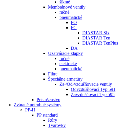
šikmé
Membránové ventily
ručné
pneumatické
FO
FC
DIASTAR Six
DIASTAR Ten
DIASTAR TenPlus
DA
Uzatváracie klapky
ručné
elektrické
pneumatické
Filtre
Špeciálne armatúry
Za-/Od-vzdušňovacie ventily
Odvzdušňovací Typ 591
Zavzdušňovací Typ 595
Príslušenstvo
Zvárané potrubné systémy
PP-H
PP standard
Rúry
Tvarovky