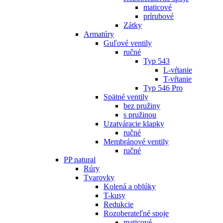
maticové
prírubové
Zátky
Armatúry
Guľové ventily
ručné
Typ 543
L-vŕtanie
T-vŕtanie
Typ 546 Pro
Spätné ventily
bez pružiny
s pružinou
Uzatváracie klapky
ručné
Membránové ventily
ručné
PP natural
Rúry
Tvarovky
Kolená a oblúky
T-kusy
Redukcie
Rozoberateľné spoje
maticové