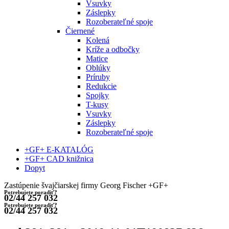
Vsuvky
Záslepky
Rozoberateľné spoje
Čiernené
Kolená
Kríže a odbočky
Matice
Oblúky
Príruby
Redukcie
Spojky
T-kusy
Vsuvky
Záslepky
Rozoberateľné spoje
+GF+ E-KATALÓG
+GF+ CAD knižnica
Dopyt
Zastúpenie švajčiarskej firmy Georg Fischer +GF+
Potrebujete poradiť?
02/44 257 032
Potrebujete poradiť?
02/44 257 032