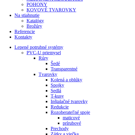
POHONY
KOVOVÉ TVAROVKY
Na stiahnutie
Katalógy
Brožúry
Referencie
Kontakty
Lepené potrubné systémy
PVC-U priemysel
Rúry
Šedé
Transparentné
Tvarovky
Kolená a oblúky
Spojky
Sedlá
T-kusy
Inštalačné tvarovky
Redukcie
Rozoberateľné spoje
maticové
prírubové
Prechody
Zátky a viečka