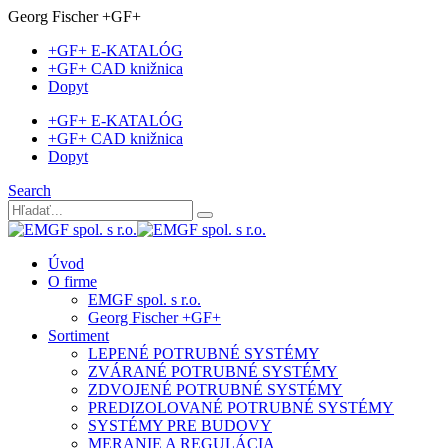
Georg Fischer +GF+
+GF+ E-KATALÓG
+GF+ CAD knižnica
Dopyt
+GF+ E-KATALÓG
+GF+ CAD knižnica
Dopyt
Search
Úvod
O firme
EMGF spol. s r.o.
Georg Fischer +GF+
Sortiment
LEPENÉ POTRUBNÉ SYSTÉMY
ZVÁRANÉ POTRUBNÉ SYSTÉMY
ZDVOJENÉ POTRUBNÉ SYSTÉMY
PREDIZOLOVANÉ POTRUBNÉ SYSTÉMY
SYSTÉMY PRE BUDOVY
MERANIE A REGULÁCIA