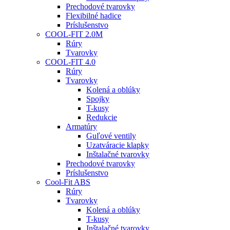
Prechodové tvarovky
Flexibilné hadice
Príslušenstvo
COOL-FIT 2.0M
Rúry
Tvarovky
COOL-FIT 4.0
Rúry
Tvarovky
Kolená a oblúky
Spojky
T-kusy
Redukcie
Armatúry
Guľové ventily
Uzatváracie klapky
Inštalačné tvarovky
Prechodové tvarovky
Príslušenstvo
Cool-Fit ABS
Rúry
Tvarovky
Kolená a oblúky
T-kusy
Inštalačné tvarovky