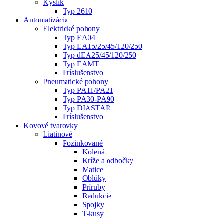
Kyslík
Typ 2610
Automatizácia
Elektrické pohony
Typ EA04
Typ EA15/25/45/120/250
Typ dEA25/45/120/250
Typ EAMT
Príslušenstvo
Pneumatické pohony
Typ PA11/PA21
Typ PA30-PA90
Typ DIASTAR
Príslušenstvo
Kovové tvarovky
Liatinové
Pozinkované
Kolená
Kríže a odbočky
Matice
Oblúky
Príruby
Redukcie
Spojky
T-kusy