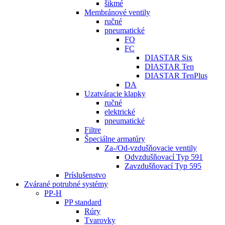
šikmé
Membránové ventily
ručné
pneumatické
FO
FC
DIASTAR Six
DIASTAR Ten
DIASTAR TenPlus
DA
Uzatváracie klapky
ručné
elektrické
pneumatické
Filtre
Špeciálne armatúry
Za-/Od-vzdušňovacie ventily
Odvzdušňovací Typ 591
Zavzdušňovací Typ 595
Príslušenstvo
Zvárané potrubné systémy
PP-H
PP standard
Rúry
Tvarovky