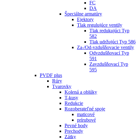
FC
DA
Špeciálne armatúry
Ejektory
Tlak regulujúce ventily
Tlak redukujúci Typ
582
Tlak udržujúci Typ 586
Za-/Od-vzdušňovacie ventily
Odvzdušňovací Typ
591
Zavzdušňovací Typ
595
PVDF plus
Rúry
Tvarovky
Kolená a oblúky
T-kusy
Redukcie
Rozoberateľné spoje
maticové
prírubové
Pevné body
Prechody
Zátky