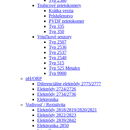
Typ 2580
Trubicové prietokomery
Krátka verzia
Príslušenstvo
PVDF prietokomer
Typ 335
Typ 350
Vrtuľkové senzory
Typ 2507
Typ 2536
Typ 2537
Typ 2540
Typ 515
Typ 525 Metalex
Typ 9900
pH/ORP
Diferenciálne elektródy 2775/2777
Elektródy 2724/2726
Elektródy 2734/2736
Elektronika
Vodivosť / Rezistivita
Elektródy 2818/2819/2820/2821
Elektródy 2822/2823
Elektródy 2839/2842
Elektronika 2850