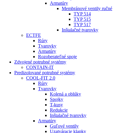
Armatúry
Membránové ventily ručné
TYP 514
TYP 515
TYP 517
Inštalačné tvarovky
ECTFE
Rúry
Tvarovky
Armatúry
Rozoberateľné spoje
Zdvojené potrubné systémy
CONTAIN-IT
Predizolované potrubné systémy
COOL-FIT 2.0
Rúry
Tvarovky
Kolená a oblúky
Spojky
T-kusy
Redukcie
Inštalačné tvarovky
Armatúry
Guľové ventily
Uzatváracie klapky