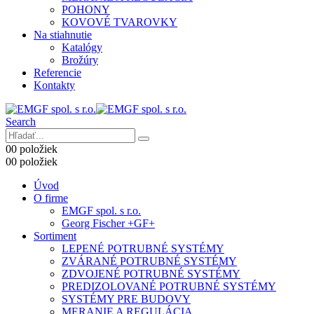
POHONY
KOVOVÉ TVAROVKY
Na stiahnutie
Katalógy
Brožúry
Referencie
Kontakty
Search
0
0 položiek
0
0 položiek
Úvod
O firme
EMGF spol. s r.o.
Georg Fischer +GF+
Sortiment
LEPENÉ POTRUBNÉ SYSTÉMY
ZVÁRANÉ POTRUBNÉ SYSTÉMY
ZDVOJENÉ POTRUBNÉ SYSTÉMY
PREDIZOLOVANÉ POTRUBNÉ SYSTÉMY
SYSTÉMY PRE BUDOVY
MERANIE A REGULÁCIA