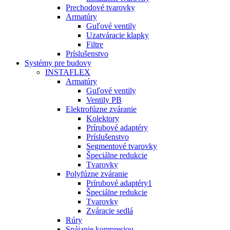
Prechodové tvarovky
Armatúry
Guľové ventily
Uzatváracie klapky
Filtre
Príslušenstvo
Systémy pre budovy
INSTAFLEX
Armatúry
Guľové ventily
Ventily PB
Elektrofúzne zváranie
Kolektory
Prírubové adaptéry
Príslušenstvo
Segmentové tvarovky
Špeciálne redukcie
Tvarovky
Polyfúzne zváranie
Prírubové adaptéry1
Špeciálne redukcie
Tvarovky
Zváracie sedlá
Rúry
Spájanie kompresiou