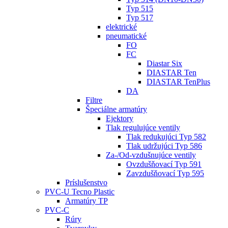
Typ 515
Typ 517
elektrické
pneumatické
FO
FC
Diastar Six
DIASTAR Ten
DIASTAR TenPlus
DA
Filtre
Špeciálne armatúry
Ejektory
Tlak regulujúce ventily
Tlak redukujúci Typ 582
Tlak udržujúci Typ 586
Za-/Od-vzdušnujúce ventily
Ovzdušňovací Typ 591
Zavzdušňovací Typ 595
Príslušenstvo
PVC-U Tecno Plastic
Armatúry TP
PVC-C
Rúry