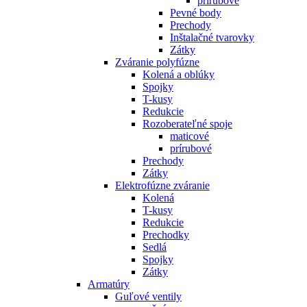
prírubové
Pevné body
Prechody
Inštalačné tvarovky
Zátky
Zváranie polyfúzne
Kolená a oblúky
Spojky
T-kusy
Redukcie
Rozoberateľné spoje
maticové
prírubové
Prechody
Zátky
Elektrofúzne zváranie
Kolená
T-kusy
Redukcie
Prechodky
Sedlá
Spojky
Zátky
Armatúry
Guľové ventily