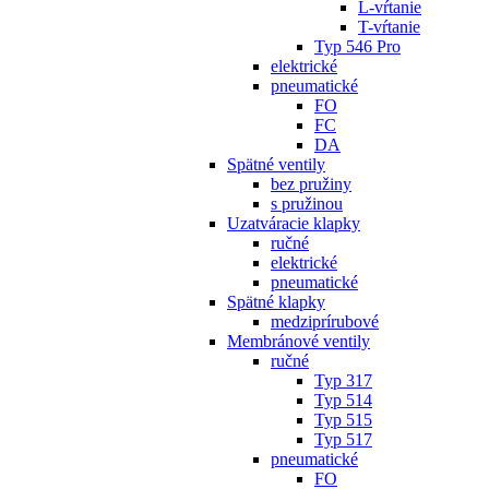
L-vŕtanie
T-vŕtanie
Typ 546 Pro
elektrické
pneumatické
FO
FC
DA
Spätné ventily
bez pružiny
s pružinou
Uzatváracie klapky
ručné
elektrické
pneumatické
Spätné klapky
medziprírubové
Membránové ventily
ručné
Typ 317
Typ 514
Typ 515
Typ 517
pneumatické
FO