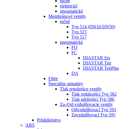
ručné
elektrické
pneumatické
Membránové ventily
ručné
Typ 514 (DN10-DN50)
Typ 515
Typ 517
pneumatické
FO
FC
DIASTAR Six
DIASTAR Ten
DIASTAR TenPlus
DA
Filtre
Špeciálne armatúry
Tlak regulujúce ventily
Tlak redukujúci Typ 582
Tlak udržujúci Typ 586
Za-/Od-vzdušňovacie ventily
Odvzdušňovací Typ 591
Zavzdušňovací Typ 595
Príslušenstvo
ABS