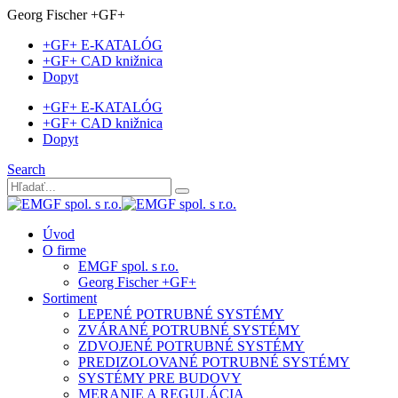
Georg Fischer +GF+
+GF+ E-KATALÓG
+GF+ CAD knižnica
Dopyt
+GF+ E-KATALÓG
+GF+ CAD knižnica
Dopyt
Search
Úvod
O firme
EMGF spol. s r.o.
Georg Fischer +GF+
Sortiment
LEPENÉ POTRUBNÉ SYSTÉMY
ZVÁRANÉ POTRUBNÉ SYSTÉMY
ZDVOJENÉ POTRUBNÉ SYSTÉMY
PREDIZOLOVANÉ POTRUBNÉ SYSTÉMY
SYSTÉMY PRE BUDOVY
MERANIE A REGULÁCIA