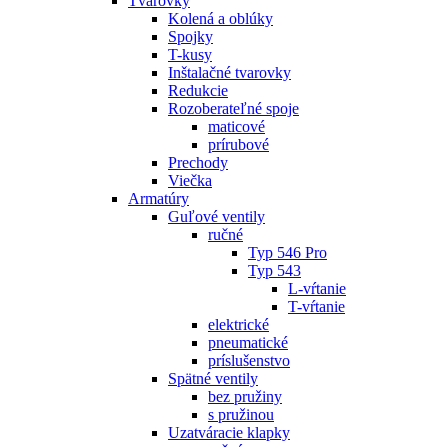
Tvarovky
Kolená a oblúky
Spojky
T-kusy
Inštalačné tvarovky
Redukcie
Rozoberateľné spoje
maticové
prírubové
Prechody
Viečka
Armatúry
Guľové ventily
ručné
Typ 546 Pro
Typ 543
L-vŕtanie
T-vŕtanie
elektrické
pneumatické
príslušenstvo
Spätné ventily
bez pružiny
s pružinou
Uzatváracie klapky