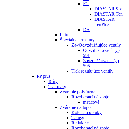
FC
DIASTAR Six
DIASTAR Ten
DIASTAR
TenPlus
DA
Filtre
Špecialne armatúry
Za-/Odvzdušňujúce ventily
Odvzdušňovací Typ
591
Zavzdušňovací Typ
595
Tlak regulujúce ventily
PP plus
Rúry
Tvarovky
Zváranie polyfúzne
Rozoberateľné spoje
maticové
Zváranie na tupo
Kolená a oblúky
T-kusy
Redukcie
Rozoberateľné spoje