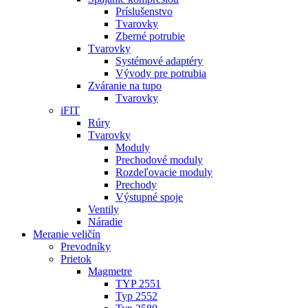
Príslušenstvo
Tvarovky
Zberné potrubie
Tvarovky
Systémové adaptéry
Vývody pre potrubia
Zváranie na tupo
Tvarovky
iFIT
Rúry
Tvarovky
Moduly
Prechodové moduly
Rozdeľovacie moduly
Prechody
Výstupné spoje
Ventily
Náradie
Meranie veličín
Prevodníky
Prietok
Magmetre
TYP 2551
Typ 2552