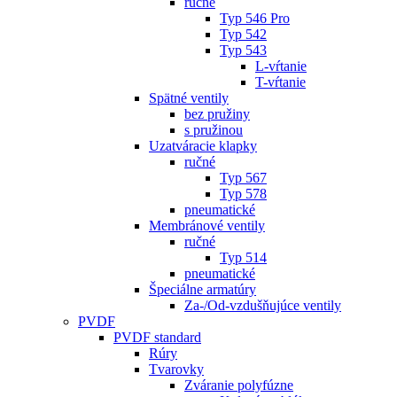
ručné
Typ 546 Pro
Typ 542
Typ 543
L-vŕtanie
T-vŕtanie
Spätné ventily
bez pružiny
s pružinou
Uzatváracie klapky
ručné
Typ 567
Typ 578
pneumatické
Membránové ventily
ručné
Typ 514
pneumatické
Špeciálne armatúry
Za-/Od-vzdušňujúce ventily
PVDF
PVDF standard
Rúry
Tvarovky
Zváranie polyfúzne