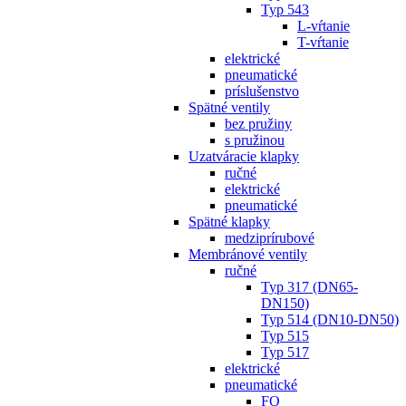
Typ 543
L-vŕtanie
T-vŕtanie
elektrické
pneumatické
príslušenstvo
Spätné ventily
bez pružiny
s pružinou
Uzatváracie klapky
ručné
elektrické
pneumatické
Spätné klapky
medziprírubové
Membránové ventily
ručné
Typ 317 (DN65-
DN150)
Typ 514 (DN10-DN50)
Typ 515
Typ 517
elektrické
pneumatické
FO