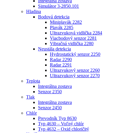
Integrálna zostava
Simulátor 3-2850.101
Hladina
Bodová detekcia
Miniplavák 2282
Plavák 2285
Ultrazvuková vidlička 2284
Viacbodový senzor 2281
Vibračná vidlička 2280
Neustála detekcia
Hydrostatický senzor 2250
Radar 2290
Radar 2291
Ultrazvukový senzor 2260
Ultrazvukový senzor 2270
Teplota
Integrálna zostava
Senzor 2350
Tlak
Integrálna zostava
Senzor 2450
Chlór
Prevodník Typ 8630
Typ 4630 – Voľný chlór
Typ 4632 – Oxid chloričitý