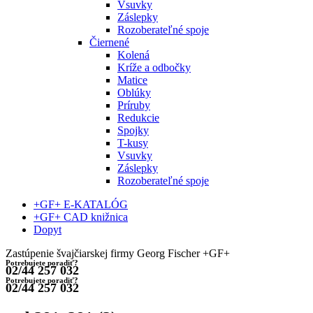
Vsuvky
Záslepky
Rozoberateľné spoje
Čiernené
Kolená
Kríže a odbočky
Matice
Oblúky
Príruby
Redukcie
Spojky
T-kusy
Vsuvky
Záslepky
Rozoberateľné spoje
+GF+ E-KATALÓG
+GF+ CAD knižnica
Dopyt
Zastúpenie švajčiarskej firmy Georg Fischer +GF+
Potrebujete poradiť?
02/44 257 032
Potrebujete poradiť?
02/44 257 032