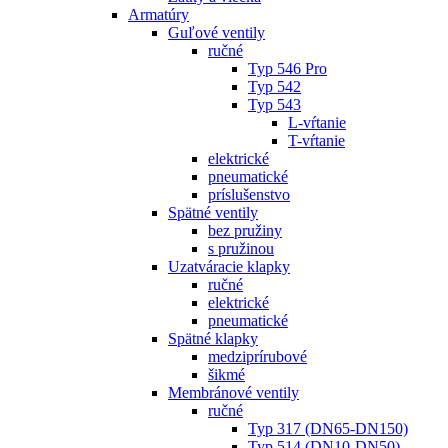
Armatúry
Guľové ventily
ručné
Typ 546 Pro
Typ 542
Typ 543
L-vŕtanie
T-vŕtanie
elektrické
pneumatické
príslušenstvo
Spätné ventily
bez pružiny
s pružinou
Uzatváracie klapky
ručné
elektrické
pneumatické
Spätné klapky
medziprírubové
šikmé
Membránové ventily
ručné
Typ 317 (DN65-DN150)
Typ 514 (DN10-DN50)