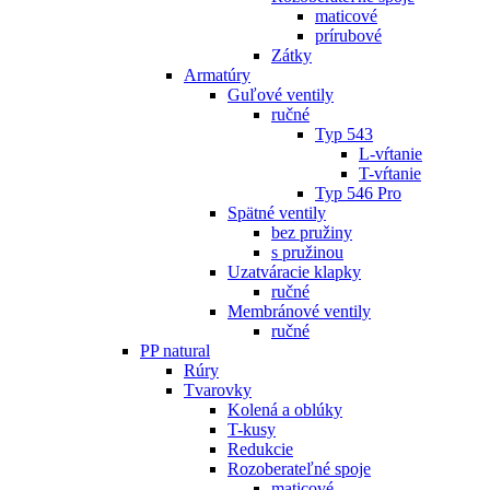
maticové
prírubové
Zátky
Armatúry
Guľové ventily
ručné
Typ 543
L-vŕtanie
T-vŕtanie
Typ 546 Pro
Spätné ventily
bez pružiny
s pružinou
Uzatváracie klapky
ručné
Membránové ventily
ručné
PP natural
Rúry
Tvarovky
Kolená a oblúky
T-kusy
Redukcie
Rozoberateľné spoje
maticové