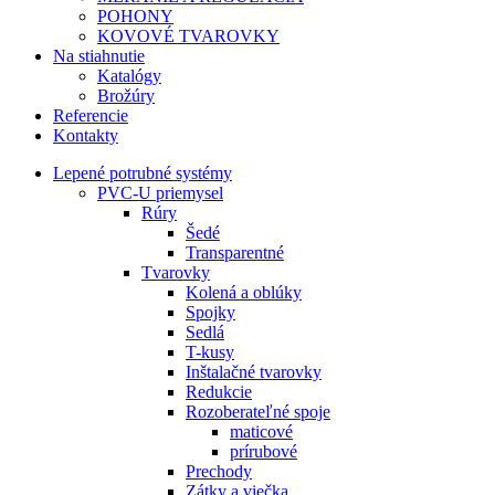
POHONY
KOVOVÉ TVAROVKY
Na stiahnutie
Katalógy
Brožúry
Referencie
Kontakty
Lepené potrubné systémy
PVC-U priemysel
Rúry
Šedé
Transparentné
Tvarovky
Kolená a oblúky
Spojky
Sedlá
T-kusy
Inštalačné tvarovky
Redukcie
Rozoberateľné spoje
maticové
prírubové
Prechody
Zátky a viečka