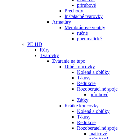
prírubové
Prechody
Inštalačné tvarovky
Armatúry
Membránové ventily
ručné
pneumatické
PE-HD
Rúry
Tvarovky
Zváranie na tupo
Dlhé koncovky
Kolená a oblúky
T-kusy
Redukcie
Rozoberateľné spoje
prírubové
Zátky
Krátke koncovky
Kolená a oblúky
T-kusy
Redukcie
Rozoberateľné spoje
maticové