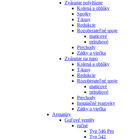
Zváranie polyfúzne
Kolená a oblúky
Spojky
T-kusy
Redukcie
Rozoberateľné spoje
maticové
prírubové
Prechody
Zátky a viečka
Zváranie na tupo
Kolená a oblúky
T-kusy
Redukcie
Rozoberateľné spoje
maticové
prírubové
Prechody
Instalačné tvarovky
Zátky a viečka
Armatúry
Guľové ventily
ručné
Typ 546 Pro
Typ 542