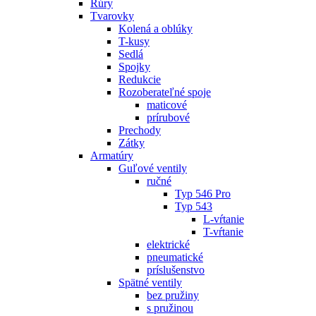
Rúry
Tvarovky
Kolená a oblúky
T-kusy
Sedlá
Spojky
Redukcie
Rozoberateľné spoje
maticové
prírubové
Prechody
Zátky
Armatúry
Guľové ventily
ručné
Typ 546 Pro
Typ 543
L-vŕtanie
T-vŕtanie
elektrické
pneumatické
príslušenstvo
Spätné ventily
bez pružiny
s pružinou