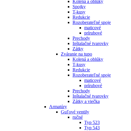
Kolená a oblúky
Spojky
T-kusy
Redukcie
Rozoberateľné spoje
maticové
prírubové
Prechody
Inštalačné tvarovky
Zátky
Zváranie na tupo
Kolená a oblúky
T-kusy
Redukcie
Rozoberateľné spoje
maticové
prírubové
Prechody
Inštalačné tvarovky
Zátky a viečka
Armatúry
Guľové ventily
ručné
Typ 523
Typ 543