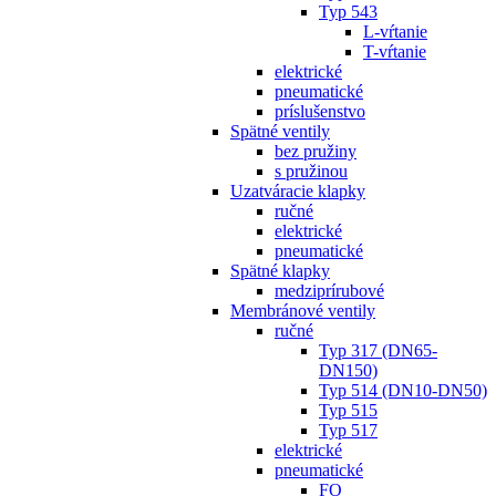
Typ 543
L-vŕtanie
T-vŕtanie
elektrické
pneumatické
príslušenstvo
Spätné ventily
bez pružiny
s pružinou
Uzatváracie klapky
ručné
elektrické
pneumatické
Spätné klapky
medziprírubové
Membránové ventily
ručné
Typ 317 (DN65-
DN150)
Typ 514 (DN10-DN50)
Typ 515
Typ 517
elektrické
pneumatické
FO