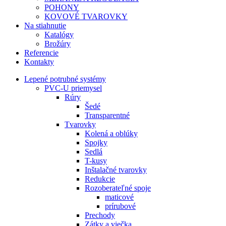
POHONY
KOVOVÉ TVAROVKY
Na stiahnutie
Katalógy
Brožúry
Referencie
Kontakty
Lepené potrubné systémy
PVC-U priemysel
Rúry
Šedé
Transparentné
Tvarovky
Kolená a oblúky
Spojky
Sedlá
T-kusy
Inštalačné tvarovky
Redukcie
Rozoberateľné spoje
maticové
prírubové
Prechody
Zátky a viečka