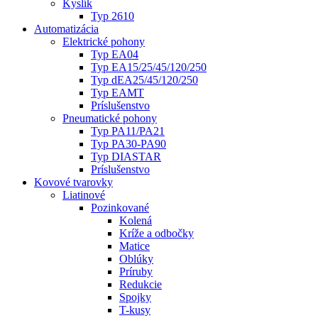
Kyslík
Typ 2610
Automatizácia
Elektrické pohony
Typ EA04
Typ EA15/25/45/120/250
Typ dEA25/45/120/250
Typ EAMT
Príslušenstvo
Pneumatické pohony
Typ PA11/PA21
Typ PA30-PA90
Typ DIASTAR
Príslušenstvo
Kovové tvarovky
Liatinové
Pozinkované
Kolená
Kríže a odbočky
Matice
Oblúky
Príruby
Redukcie
Spojky
T-kusy