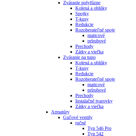
Zváranie polyfúzne
Kolená a oblúky
Spojky
T-kusy
Redukcie
Rozoberateľné spoje
maticové
prírubové
Prechody
Zátky a viečka
Zváranie na tupo
Kolená a oblúky
T-kusy
Redukcie
Rozoberateľné spoje
maticové
prírubové
Prechody
Instalačné tvarovky
Zátky a viečka
Armatúry
Guľové ventily
ručné
Typ 546 Pro
Typ 542