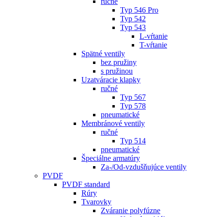
ručné
Typ 546 Pro
Typ 542
Typ 543
L-vŕtanie
T-vŕtanie
Spätné ventily
bez pružiny
s pružinou
Uzatváracie klapky
ručné
Typ 567
Typ 578
pneumatické
Membránové ventily
ručné
Typ 514
pneumatické
Špeciálne armatúry
Za-/Od-vzdušňujúce ventily
PVDF
PVDF standard
Rúry
Tvarovky
Zváranie polyfúzne