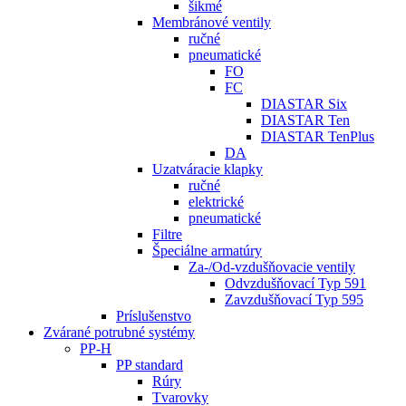
šikmé
Membránové ventily
ručné
pneumatické
FO
FC
DIASTAR Six
DIASTAR Ten
DIASTAR TenPlus
DA
Uzatváracie klapky
ručné
elektrické
pneumatické
Filtre
Špeciálne armatúry
Za-/Od-vzdušňovacie ventily
Odvzdušňovací Typ 591
Zavzdušňovací Typ 595
Príslušenstvo
Zvárané potrubné systémy
PP-H
PP standard
Rúry
Tvarovky