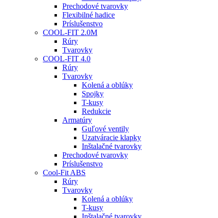
Prechodové tvarovky
Flexibilné hadice
Príslušenstvo
COOL-FIT 2.0M
Rúry
Tvarovky
COOL-FIT 4.0
Rúry
Tvarovky
Kolená a oblúky
Spojky
T-kusy
Redukcie
Armatúry
Guľové ventily
Uzatváracie klapky
Inštalačné tvarovky
Prechodové tvarovky
Príslušenstvo
Cool-Fit ABS
Rúry
Tvarovky
Kolená a oblúky
T-kusy
Inštalačné tvarovky