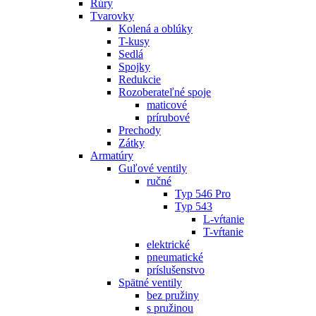
Rúry
Tvarovky
Kolená a oblúky
T-kusy
Sedlá
Spojky
Redukcie
Rozoberateľné spoje
maticové
prírubové
Prechody
Zátky
Armatúry
Guľové ventily
ručné
Typ 546 Pro
Typ 543
L-vŕtanie
T-vŕtanie
elektrické
pneumatické
príslušenstvo
Spätné ventily
bez pružiny
s pružinou