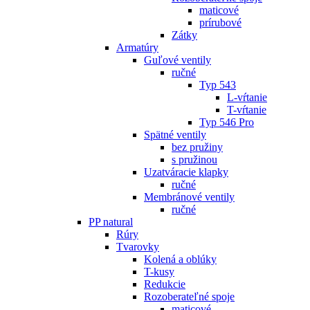
maticové
prírubové
Zátky
Armatúry
Guľové ventily
ručné
Typ 543
L-vŕtanie
T-vŕtanie
Typ 546 Pro
Spätné ventily
bez pružiny
s pružinou
Uzatváracie klapky
ručné
Membránové ventily
ručné
PP natural
Rúry
Tvarovky
Kolená a oblúky
T-kusy
Redukcie
Rozoberateľné spoje
maticové