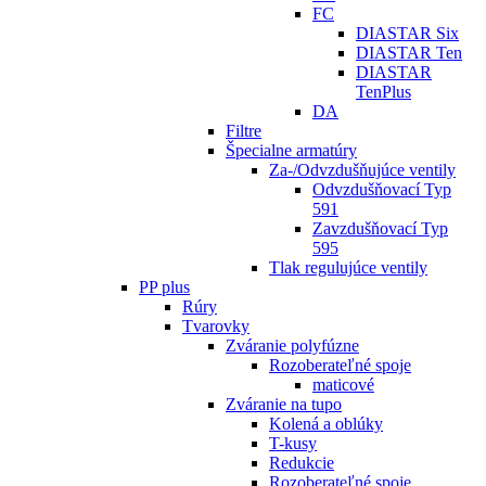
FC
DIASTAR Six
DIASTAR Ten
DIASTAR
TenPlus
DA
Filtre
Špecialne armatúry
Za-/Odvzdušňujúce ventily
Odvzdušňovací Typ
591
Zavzdušňovací Typ
595
Tlak regulujúce ventily
PP plus
Rúry
Tvarovky
Zváranie polyfúzne
Rozoberateľné spoje
maticové
Zváranie na tupo
Kolená a oblúky
T-kusy
Redukcie
Rozoberateľné spoje