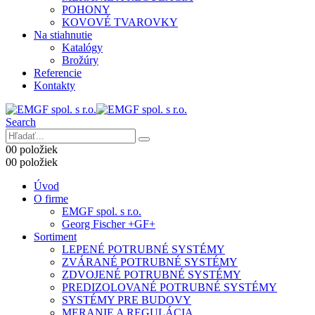
POHONY
KOVOVÉ TVAROVKY
Na stiahnutie
Katalógy
Brožúry
Referencie
Kontakty
Search
0
0 položiek
0
0 položiek
Úvod
O firme
EMGF spol. s r.o.
Georg Fischer +GF+
Sortiment
LEPENÉ POTRUBNÉ SYSTÉMY
ZVÁRANÉ POTRUBNÉ SYSTÉMY
ZDVOJENÉ POTRUBNÉ SYSTÉMY
PREDIZOLOVANÉ POTRUBNÉ SYSTÉMY
SYSTÉMY PRE BUDOVY
MERANIE A REGULÁCIA