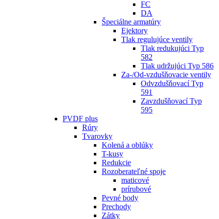
FC
DA
Špeciálne armatúry
Ejektory
Tlak regulujúce ventily
Tlak redukujúci Typ
582
Tlak udržujúci Typ 586
Za-/Od-vzdušňovacie ventily
Odvzdušňovací Typ
591
Zavzdušňovací Typ
595
PVDF plus
Rúry
Tvarovky
Kolená a oblúky
T-kusy
Redukcie
Rozoberateľné spoje
maticové
prírubové
Pevné body
Prechody
Zátky