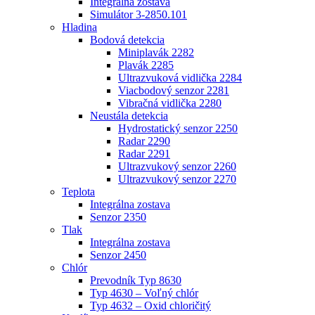
Integrálna zostava
Simulátor 3-2850.101
Hladina
Bodová detekcia
Miniplavák 2282
Plavák 2285
Ultrazvuková vidlička 2284
Viacbodový senzor 2281
Vibračná vidlička 2280
Neustála detekcia
Hydrostatický senzor 2250
Radar 2290
Radar 2291
Ultrazvukový senzor 2260
Ultrazvukový senzor 2270
Teplota
Integrálna zostava
Senzor 2350
Tlak
Integrálna zostava
Senzor 2450
Chlór
Prevodník Typ 8630
Typ 4630 – Voľný chlór
Typ 4632 – Oxid chloričitý