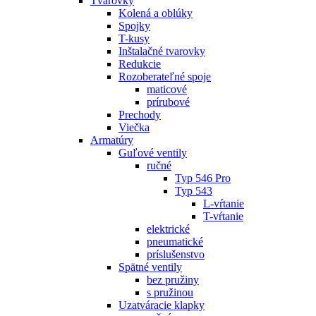
Tvarovky
Kolená a oblúky
Spojky
T-kusy
Inštalačné tvarovky
Redukcie
Rozoberateľné spoje
maticové
prírubové
Prechody
Viečka
Armatúry
Guľové ventily
ručné
Typ 546 Pro
Typ 543
L-vŕtanie
T-vŕtanie
elektrické
pneumatické
príslušenstvo
Spätné ventily
bez pružiny
s pružinou
Uzatváracie klapky