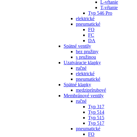
L-vŕtanie
T-vŕtanie
Typ 546 Pro
elektrické
pneumatické
FO
FC
DA
Spätné ventily
bez pružiny
s pružinou
Uzatváracie klapky
ručné
elektrické
pneumatické
Spätné klapky
medziprírubové
Membránové ventily
ručné
Typ 317
Typ 514
Typ 515
Typ 517
pneumatické
FO