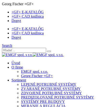
Georg Fischer +GF+
+GF+ E-KATALÓG
+GF+ CAD knižnica
Dopyt
+GF+ E-KATALÓG
+GF+ CAD knižnica
Dopyt
Search
Úvod
O firme
EMGF spol. s r.o.
Georg Fischer +GF+
Sortiment
LEPENÉ POTRUBNÉ SYSTÉMY
ZVÁRANÉ POTRUBNÉ SYSTÉMY
ZDVOJENÉ POTRUBNÉ SYSTÉMY
PREDIZOLOVANÉ POTRUBNÉ SYSTÉMY
SYSTÉMY PRE BUDOVY
MERANIE A REGULÁCIA