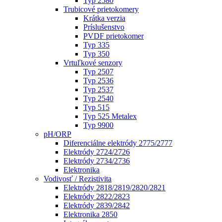
Typ 2580
Trubicové prietokomery
Krátka verzia
Príslušenstvo
PVDF prietokomer
Typ 335
Typ 350
Vrtuľkové senzory
Typ 2507
Typ 2536
Typ 2537
Typ 2540
Typ 515
Typ 525 Metalex
Typ 9900
pH/ORP
Diferenciálne elektródy 2775/2777
Elektródy 2724/2726
Elektródy 2734/2736
Elektronika
Vodivosť / Rezistivita
Elektródy 2818/2819/2820/2821
Elektródy 2822/2823
Elektródy 2839/2842
Elektronika 2850