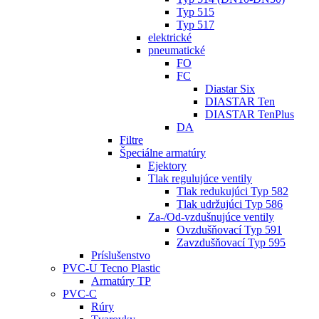
Typ 515
Typ 517
elektrické
pneumatické
FO
FC
Diastar Six
DIASTAR Ten
DIASTAR TenPlus
DA
Filtre
Špeciálne armatúry
Ejektory
Tlak regulujúce ventily
Tlak redukujúci Typ 582
Tlak udržujúci Typ 586
Za-/Od-vzdušnujúce ventily
Ovzdušňovací Typ 591
Zavzdušňovací Typ 595
Príslušenstvo
PVC-U Tecno Plastic
Armatúry TP
PVC-C
Rúry