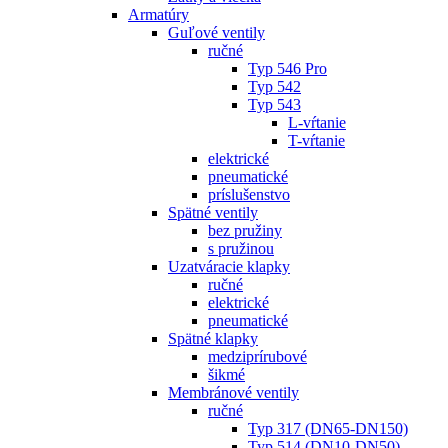
Armatúry
Guľové ventily
ručné
Typ 546 Pro
Typ 542
Typ 543
L-vŕtanie
T-vŕtanie
elektrické
pneumatické
príslušenstvo
Spätné ventily
bez pružiny
s pružinou
Uzatváracie klapky
ručné
elektrické
pneumatické
Spätné klapky
medziprírubové
šikmé
Membránové ventily
ručné
Typ 317 (DN65-DN150)
Typ 514 (DN10-DN50)