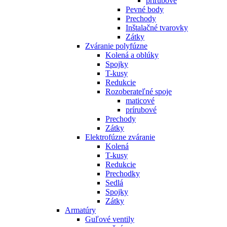
prírubové
Pevné body
Prechody
Inštalačné tvarovky
Zátky
Zváranie polyfúzne
Kolená a oblúky
Spojky
T-kusy
Redukcie
Rozoberateľné spoje
maticové
prírubové
Prechody
Zátky
Elektrofúzne zváranie
Kolená
T-kusy
Redukcie
Prechodky
Sedlá
Spojky
Zátky
Armatúry
Guľové ventily