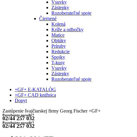
Vsuvky
Záslepky
Rozoberateľné spoje
Čiernené
Kolená
Kríže a odbočky
Matice
Oblúky
Príruby
Redukcie
Spojky
T-kusy
Vsuvky
Záslepky
Rozoberateľné spoje
+GF+ E-KATALÓG
+GF+ CAD knižnica
Dopyt
Zastúpenie švajčiarskej firmy Georg Fischer +GF+
Potrebujete poradiť?
02/44 257 032
Potrebujete poradiť?
02/44 257 032