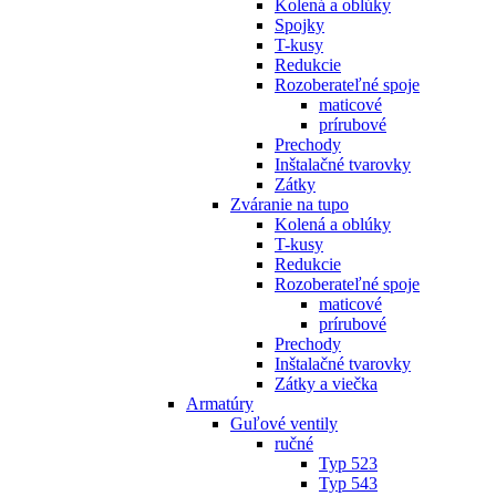
Kolená a oblúky
Spojky
T-kusy
Redukcie
Rozoberateľné spoje
maticové
prírubové
Prechody
Inštalačné tvarovky
Zátky
Zváranie na tupo
Kolená a oblúky
T-kusy
Redukcie
Rozoberateľné spoje
maticové
prírubové
Prechody
Inštalačné tvarovky
Zátky a viečka
Armatúry
Guľové ventily
ručné
Typ 523
Typ 543