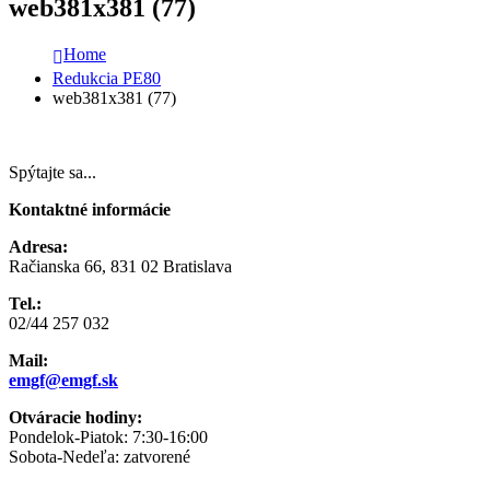
web381x381 (77)
Home
Redukcia PE80
web381x381 (77)
Spýtajte sa...
Kontaktné informácie
Adresa:
Račianska 66, 831 02 Bratislava
Tel.:
02/44 257 032
Mail:
emgf@emgf.sk
Otváracie hodiny:
Pondelok-Piatok: 7:30-16:00
Sobota-Nedeľa: zatvorené