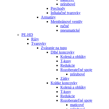
prírubové
Prechody
Inštalačné tvarovky
Armatúry
Membránové ventily
ručné
pneumatické
PE-HD
Rúry
Tvarovky
Zváranie na tupo
Dlhé koncovky
Kolená a oblúky
T-kusy
Redukcie
Rozoberateľné spoje
prírubové
Zátky
Krátke koncovky
Kolená a oblúky
T-kusy
Redukcie
Rozoberateľné spoje
maticové