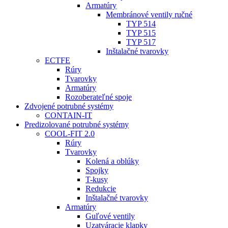
Armatúry
Membránové ventily ručné
TYP 514
TYP 515
TYP 517
Inštalačné tvarovky
ECTFE
Rúry
Tvarovky
Armatúry
Rozoberateľné spoje
Zdvojené potrubné systémy
CONTAIN-IT
Predizolované potrubné systémy
COOL-FIT 2.0
Rúry
Tvarovky
Kolená a oblúky
Spojky
T-kusy
Redukcie
Inštalačné tvarovky
Armatúry
Guľové ventily
Uzatváracie klapky