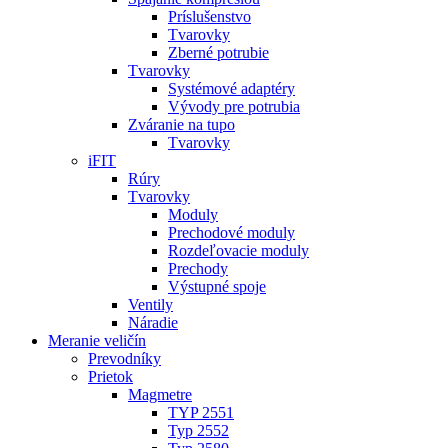
Príslušenstvo
Tvarovky
Zberné potrubie
Tvarovky
Systémové adaptéry
Vývody pre potrubia
Zváranie na tupo
Tvarovky
iFIT
Rúry
Tvarovky
Moduly
Prechodové moduly
Rozdeľovacie moduly
Prechody
Výstupné spoje
Ventily
Náradie
Meranie veličín
Prevodníky
Prietok
Magmetre
TYP 2551
Typ 2552