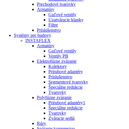
Prechodové tvarovky
Armatúry
Guľové ventily
Uzatváracie klapky
Filtre
Príslušenstvo
Systémy pre budovy
INSTAFLEX
Armatúry
Guľové ventily
Ventily PB
Elektrofúzne zváranie
Kolektory
Prírubové adaptéry
Príslušenstvo
Segmentové tvarovky
Špeciálne redukcie
Tvarovky
Polyfúzne zváranie
Prírubové adaptéry1
Špeciálne redukcie
Tvarovky
Zváracie sedlá
Rúry
Spájanie kompresiou