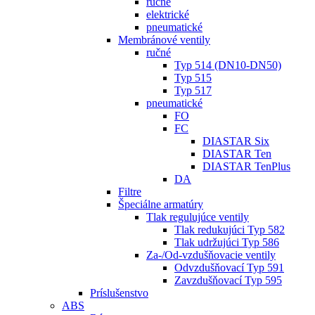
ručné
elektrické
pneumatické
Membránové ventily
ručné
Typ 514 (DN10-DN50)
Typ 515
Typ 517
pneumatické
FO
FC
DIASTAR Six
DIASTAR Ten
DIASTAR TenPlus
DA
Filtre
Špeciálne armatúry
Tlak regulujúce ventily
Tlak redukujúci Typ 582
Tlak udržujúci Typ 586
Za-/Od-vzdušňovacie ventily
Odvzdušňovací Typ 591
Zavzdušňovací Typ 595
Príslušenstvo
ABS