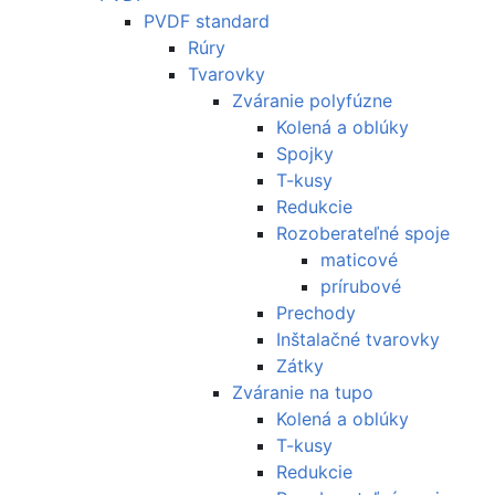
PVDF standard
Rúry
Tvarovky
Zváranie polyfúzne
Kolená a oblúky
Spojky
T-kusy
Redukcie
Rozoberateľné spoje
maticové
prírubové
Prechody
Inštalačné tvarovky
Zátky
Zváranie na tupo
Kolená a oblúky
T-kusy
Redukcie