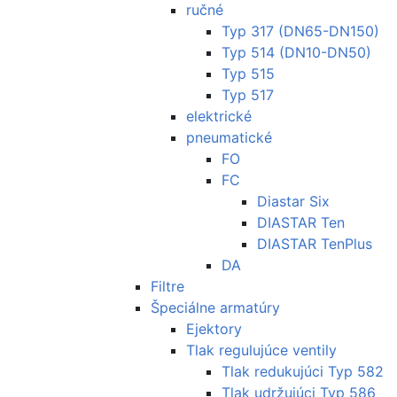
ručné
Typ 317 (DN65-DN150)
Typ 514 (DN10-DN50)
Typ 515
Typ 517
elektrické
pneumatické
FO
FC
Diastar Six
DIASTAR Ten
DIASTAR TenPlus
DA
Filtre
Špeciálne armatúry
Ejektory
Tlak regulujúce ventily
Tlak redukujúci Typ 582
Tlak udržujúci Typ 586