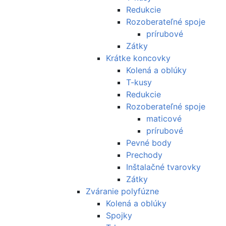
Redukcie
Rozoberateľné spoje
prírubové
Zátky
Krátke koncovky
Kolená a oblúky
T-kusy
Redukcie
Rozoberateľné spoje
maticové
prírubové
Pevné body
Prechody
Inštalačné tvarovky
Zátky
Zváranie polyfúzne
Kolená a oblúky
Spojky