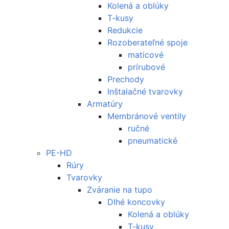
Kolená a oblúky
T-kusy
Redukcie
Rozoberateľné spoje
maticové
prírubové
Prechody
Inštalačné tvarovky
Armatúry
Membránové ventily
ručné
pneumatické
PE-HD
Rúry
Tvarovky
Zváranie na tupo
Dlhé koncovky
Kolená a oblúky
T-kusy