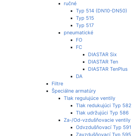
ručné
Typ 514 (DN10-DN50)
Typ 515
Typ 517
pneumatické
FO
FC
DIASTAR Six
DIASTAR Ten
DIASTAR TenPlus
DA
Filtre
Špeciálne armatúry
Tlak regulujúce ventily
Tlak redukujúci Typ 582
Tlak udržujúci Typ 586
Za-/Od-vzdušňovacie ventily
Odvzdušňovací Typ 591
Zavzdušňovací Typ 595