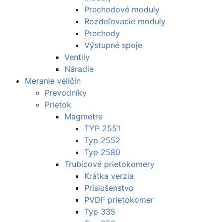
Prechodové moduly
Rozdeľovacie moduly
Prechody
Výstupné spoje
Ventily
Náradie
Meranie veličín
Prevodníky
Prietok
Magmetre
TYP 2551
Typ 2552
Typ 2580
Trubicové prietokomery
Krátka verzia
Príslušenstvo
PVDF prietokomer
Typ 335