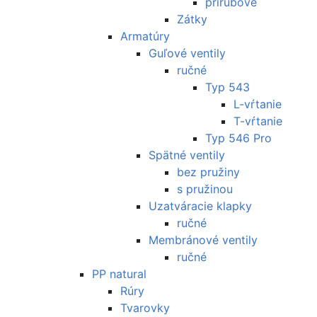
prírubové
Zátky
Armatúry
Guľové ventily
ručné
Typ 543
L-vŕtanie
T-vŕtanie
Typ 546 Pro
Spätné ventily
bez pružiny
s pružinou
Uzatváracie klapky
ručné
Membránové ventily
ručné
PP natural
Rúry
Tvarovky