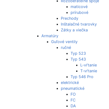
Rozoberateľné spoje
maticové
prírubové
Prechody
Inštalačné tvarovky
Zátky a viečka
Armatúry
Guľové ventily
ručné
Typ 523
Typ 543
L-vŕtanie
T-vŕtanie
Typ 546 Pro
elektrické
pneumatické
FO
FC
DA