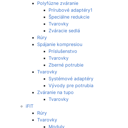
Polyfúzne zváranie
Prírubové adaptéry1
Špeciálne redukcie
Tvarovky
Zváracie sedlá
Rúry
Spájanie kompresiou
Príslušenstvo
Tvarovky
Zberné potrubie
Tvarovky
Systémové adaptéry
Vývody pre potrubia
Zváranie na tupo
Tvarovky
iFIT
Rúry
Tvarovky
Moduly