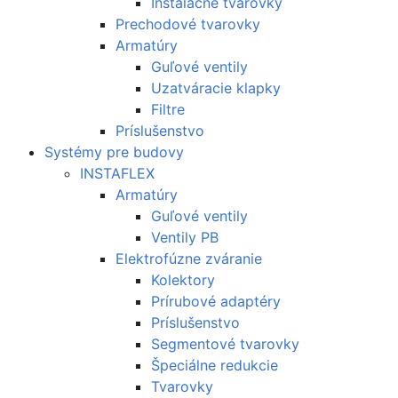
Inštalačné tvarovky
Prechodové tvarovky
Armatúry
Guľové ventily
Uzatváracie klapky
Filtre
Príslušenstvo
Systémy pre budovy
INSTAFLEX
Armatúry
Guľové ventily
Ventily PB
Elektrofúzne zváranie
Kolektory
Prírubové adaptéry
Príslušenstvo
Segmentové tvarovky
Špeciálne redukcie
Tvarovky