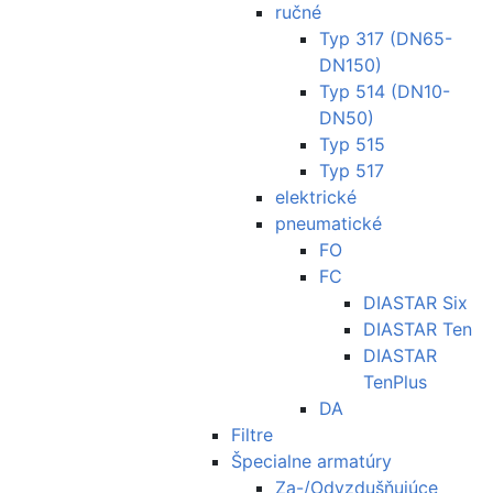
ručné
Typ 317 (DN65-
DN150)
Typ 514 (DN10-
DN50)
Typ 515
Typ 517
elektrické
pneumatické
FO
FC
DIASTAR Six
DIASTAR Ten
DIASTAR
TenPlus
DA
Filtre
Špecialne armatúry
Za-/Odvzdušňujúce