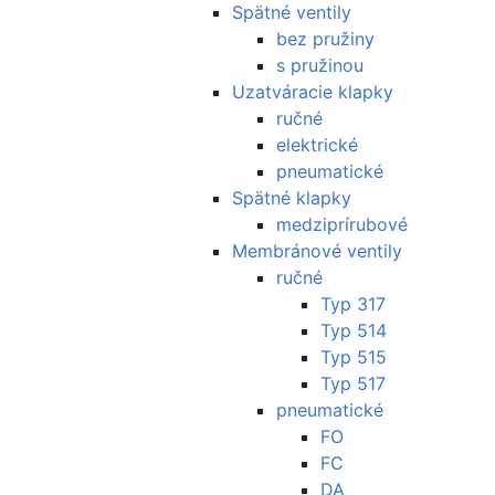
Spätné ventily
bez pružiny
s pružinou
Uzatváracie klapky
ručné
elektrické
pneumatické
Spätné klapky
medziprírubové
Membránové ventily
ručné
Typ 317
Typ 514
Typ 515
Typ 517
pneumatické
FO
FC
DA