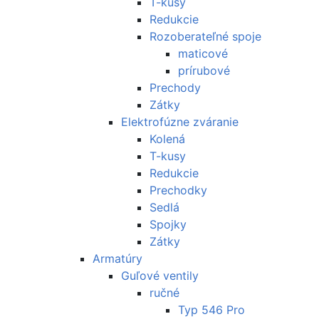
T-kusy
Redukcie
Rozoberateľné spoje
maticové
prírubové
Prechody
Zátky
Elektrofúzne zváranie
Kolená
T-kusy
Redukcie
Prechodky
Sedlá
Spojky
Zátky
Armatúry
Guľové ventily
ručné
Typ 546 Pro