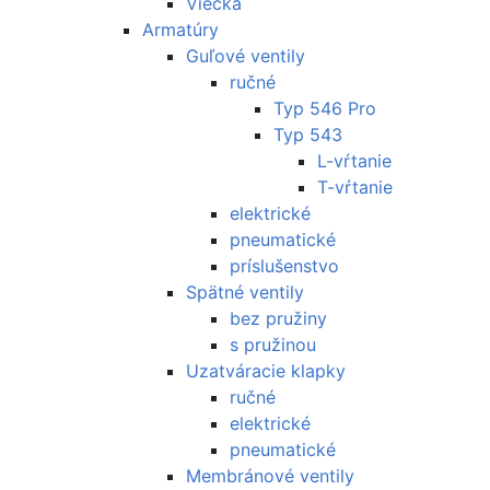
Viečka
Armatúry
Guľové ventily
ručné
Typ 546 Pro
Typ 543
L-vŕtanie
T-vŕtanie
elektrické
pneumatické
príslušenstvo
Spätné ventily
bez pružiny
s pružinou
Uzatváracie klapky
ručné
elektrické
pneumatické
Membránové ventily