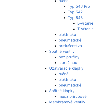
ručné
Typ 546 Pro
Typ 542
Typ 543
L-vŕtanie
T-vŕtanie
elektrické
pneumatické
príslušenstvo
Spätné ventily
bez pružiny
s pružinou
Uzatváracie klapky
ručné
elektrické
pneumatické
Spätné klapky
medziprírubové
Membránové ventily