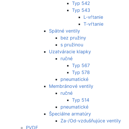
Typ 542
Typ 543
L-vŕtanie
T-vŕtanie
Spätné ventily
bez pružiny
s pružinou
Uzatváracie klapky
ručné
Typ 567
Typ 578
pneumatické
Membránové ventily
ručné
Typ 514
pneumatické
Špeciálne armatúry
Za-/Od-vzdušňujúce ventily
PVDF