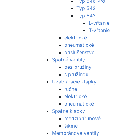
Typ 546 Pro
Typ 542
Typ 543
L-vŕtanie
T-vŕtanie
elektrické
pneumatické
príslušenstvo
Spätné ventily
bez pružiny
s pružinou
Uzatváracie klapky
ručné
elektrické
pneumatické
Spätné klapky
medziprírubové
šikmé
Membránové ventily