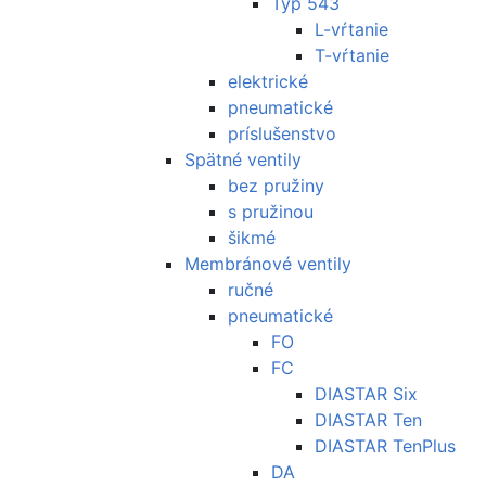
Typ 543
L-vŕtanie
T-vŕtanie
elektrické
pneumatické
príslušenstvo
Spätné ventily
bez pružiny
s pružinou
šikmé
Membránové ventily
ručné
pneumatické
FO
FC
DIASTAR Six
DIASTAR Ten
DIASTAR TenPlus
DA