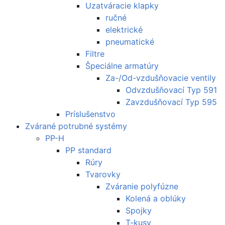
Uzatváracie klapky
ručné
elektrické
pneumatické
Filtre
Špeciálne armatúry
Za-/Od-vzdušňovacie ventily
Odvzdušňovací Typ 591
Zavzdušňovací Typ 595
Príslušenstvo
Zvárané potrubné systémy
PP-H
PP standard
Rúry
Tvarovky
Zváranie polyfúzne
Kolená a oblúky
Spojky
T-kusy