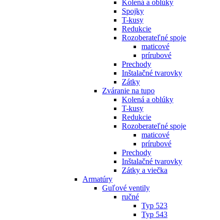
Kolená a oblúky
Spojky
T-kusy
Redukcie
Rozoberateľné spoje
maticové
prírubové
Prechody
Inštalačné tvarovky
Zátky
Zváranie na tupo
Kolená a oblúky
T-kusy
Redukcie
Rozoberateľné spoje
maticové
prírubové
Prechody
Inštalačné tvarovky
Zátky a viečka
Armatúry
Guľové ventily
ručné
Typ 523
Typ 543