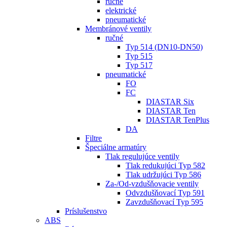
ručné
elektrické
pneumatické
Membránové ventily
ručné
Typ 514 (DN10-DN50)
Typ 515
Typ 517
pneumatické
FO
FC
DIASTAR Six
DIASTAR Ten
DIASTAR TenPlus
DA
Filtre
Špeciálne armatúry
Tlak regulujúce ventily
Tlak redukujúci Typ 582
Tlak udržujúci Typ 586
Za-/Od-vzdušňovacie ventily
Odvzdušňovací Typ 591
Zavzdušňovací Typ 595
Príslušenstvo
ABS