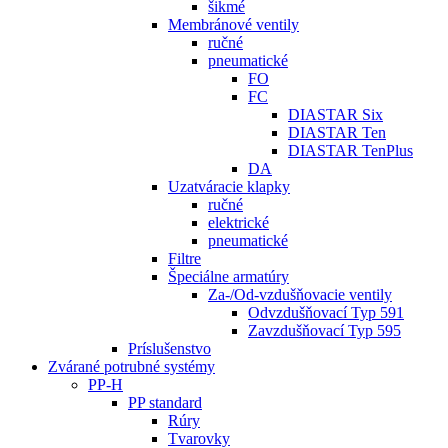
šikmé
Membránové ventily
ručné
pneumatické
FO
FC
DIASTAR Six
DIASTAR Ten
DIASTAR TenPlus
DA
Uzatváracie klapky
ručné
elektrické
pneumatické
Filtre
Špeciálne armatúry
Za-/Od-vzdušňovacie ventily
Odvzdušňovací Typ 591
Zavzdušňovací Typ 595
Príslušenstvo
Zvárané potrubné systémy
PP-H
PP standard
Rúry
Tvarovky