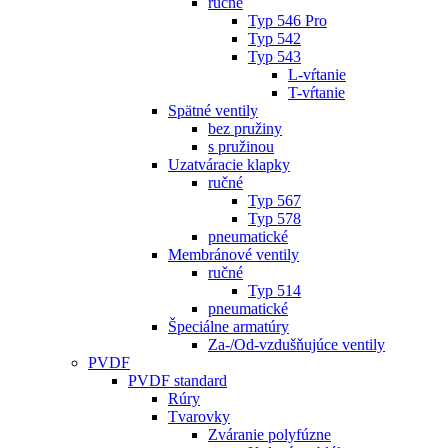
ručné
Typ 546 Pro
Typ 542
Typ 543
L-vŕtanie
T-vŕtanie
Spätné ventily
bez pružiny
s pružinou
Uzatváracie klapky
ručné
Typ 567
Typ 578
pneumatické
Membránové ventily
ručné
Typ 514
pneumatické
Špeciálne armatúry
Za-/Od-vzdušňujúce ventily
PVDF
PVDF standard
Rúry
Tvarovky
Zváranie polyfúzne