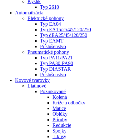
Kyslík
Typ 2610
Automatizácia
Elektrické pohony
Typ EA04
Typ EA15/25/45/120/250
Typ dEA25/45/120/250
Typ EAMT
Príslušenstvo
Pneumatické pohony
Typ PA11/PA21
Typ PA30-PA90
Typ DIASTAR
Príslušenstvo
Kovové tvarovky
Liatinové
Pozinkované
Kolená
Kríže a odbočky
Matice
Oblúky
Príruby
Redukcie
Spojky
T-kusy