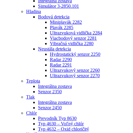
Integrálna zostava
Simulátor 3-2850.101
Hladina
Bodová detekcia
Miniplavák 2282
Plavák 2285
Ultrazvuková vidlička 2284
Viacbodový senzor 2281
Vibračná vidlička 2280
Neustála detekcia
Hydrostatický senzor 2250
Radar 2290
Radar 2291
Ultrazvukový senzor 2260
Ultrazvukový senzor 2270
Teplota
Integrálna zostava
Senzor 2350
Tlak
Integrálna zostava
Senzor 2450
Chlór
Prevodník Typ 8630
Typ 4630 – Voľný chlór
Typ 4632 – Oxid chloričitý