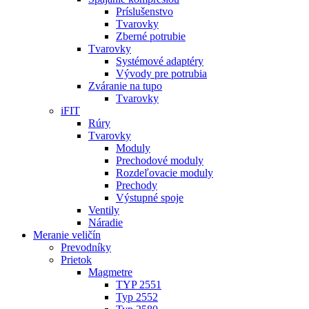
Príslušenstvo
Tvarovky
Zberné potrubie
Tvarovky
Systémové adaptéry
Vývody pre potrubia
Zváranie na tupo
Tvarovky
iFIT
Rúry
Tvarovky
Moduly
Prechodové moduly
Rozdeľovacie moduly
Prechody
Výstupné spoje
Ventily
Náradie
Meranie veličín
Prevodníky
Prietok
Magmetre
TYP 2551
Typ 2552