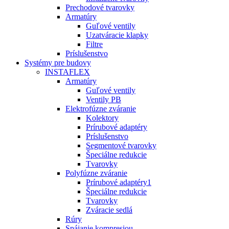
Prechodové tvarovky
Armatúry
Guľové ventily
Uzatváracie klapky
Filtre
Príslušenstvo
Systémy pre budovy
INSTAFLEX
Armatúry
Guľové ventily
Ventily PB
Elektrofúzne zváranie
Kolektory
Prírubové adaptéry
Príslušenstvo
Segmentové tvarovky
Špeciálne redukcie
Tvarovky
Polyfúzne zváranie
Prírubové adaptéry1
Špeciálne redukcie
Tvarovky
Zváracie sedlá
Rúry
Spájanie kompresiou