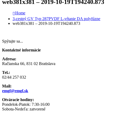
web381x381 – 2019-10-19T194240.873
Home
3-cestný GV Typ 287PVDF L-vŕtanie DA polyfúzne
web381x381 – 2019-10-19T194240.873
Spýtajte sa...
Kontaktné informácie
Adresa:
Račianska 66, 831 02 Bratislava
Tel.:
02/44 257 032
Mail:
emgf@emgf.sk
Otváracie hodiny:
Pondelok-Piatok: 7:30-16:00
Sobota-Nedeľa: zatvorené