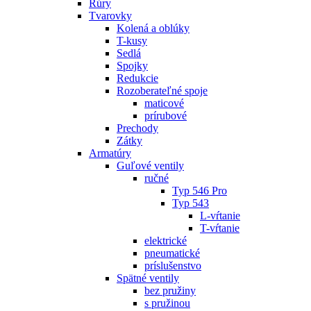
Rúry
Tvarovky
Kolená a oblúky
T-kusy
Sedlá
Spojky
Redukcie
Rozoberateľné spoje
maticové
prírubové
Prechody
Zátky
Armatúry
Guľové ventily
ručné
Typ 546 Pro
Typ 543
L-vŕtanie
T-vŕtanie
elektrické
pneumatické
príslušenstvo
Spätné ventily
bez pružiny
s pružinou