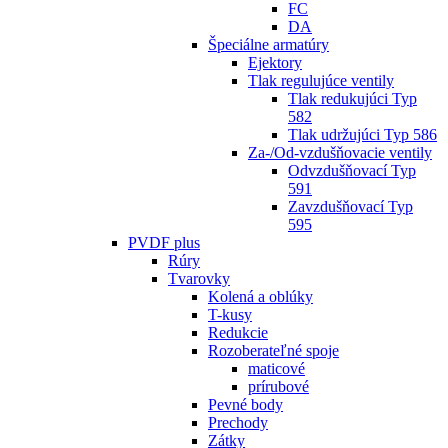
FC
DA
Špeciálne armatúry
Ejektory
Tlak regulujúce ventily
Tlak redukujúci Typ
582
Tlak udržujúci Typ 586
Za-/Od-vzdušňovacie ventily
Odvzdušňovací Typ
591
Zavzdušňovací Typ
595
PVDF plus
Rúry
Tvarovky
Kolená a oblúky
T-kusy
Redukcie
Rozoberateľné spoje
maticové
prírubové
Pevné body
Prechody
Zátky