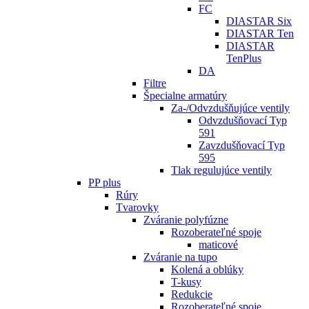
FC
DIASTAR Six
DIASTAR Ten
DIASTAR
TenPlus
DA
Filtre
Špecialne armatúry
Za-/Odvzdušňujúce ventily
Odvzdušňovací Typ
591
Zavzdušňovací Typ
595
Tlak regulujúce ventily
PP plus
Rúry
Tvarovky
Zváranie polyfúzne
Rozoberateľné spoje
maticové
Zváranie na tupo
Kolená a oblúky
T-kusy
Redukcie
Rozoberateľné spoje