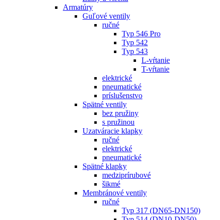
Armatúry
Guľové ventily
ručné
Typ 546 Pro
Typ 542
Typ 543
L-vŕtanie
T-vŕtanie
elektrické
pneumatické
príslušenstvo
Spätné ventily
bez pružiny
s pružinou
Uzatváracie klapky
ručné
elektrické
pneumatické
Spätné klapky
medziprírubové
šikmé
Membránové ventily
ručné
Typ 317 (DN65-DN150)
Typ 514 (DN10-DN50)