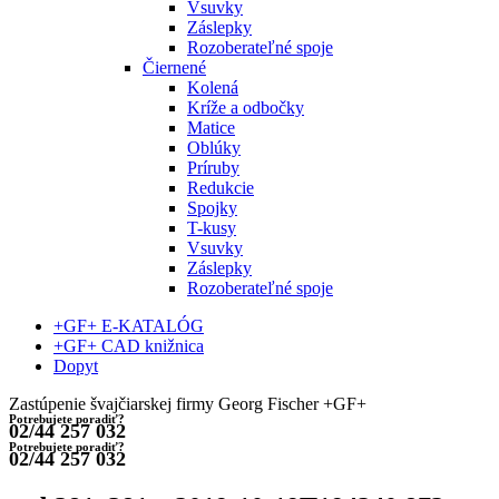
Vsuvky
Záslepky
Rozoberateľné spoje
Čiernené
Kolená
Kríže a odbočky
Matice
Oblúky
Príruby
Redukcie
Spojky
T-kusy
Vsuvky
Záslepky
Rozoberateľné spoje
+GF+ E-KATALÓG
+GF+ CAD knižnica
Dopyt
Zastúpenie švajčiarskej firmy Georg Fischer +GF+
Potrebujete poradiť?
02/44 257 032
Potrebujete poradiť?
02/44 257 032