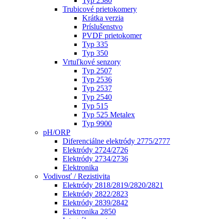
Typ 2580
Trubicové prietokomery
Krátka verzia
Príslušenstvo
PVDF prietokomer
Typ 335
Typ 350
Vrtuľkové senzory
Typ 2507
Typ 2536
Typ 2537
Typ 2540
Typ 515
Typ 525 Metalex
Typ 9900
pH/ORP
Diferenciálne elektródy 2775/2777
Elektródy 2724/2726
Elektródy 2734/2736
Elektronika
Vodivosť / Rezistivita
Elektródy 2818/2819/2820/2821
Elektródy 2822/2823
Elektródy 2839/2842
Elektronika 2850