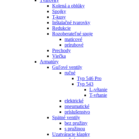
Tvarovky
Kolená a oblúky
Spojky
T-kusy
Inštalačné tvarovky
Redukcie
Rozoberateľné spoje
maticové
prírubové
Prechody
Viečka
Armatúry
Guľové ventily
ručné
Typ 546 Pro
Typ 543
L-vŕtanie
T-vŕtanie
elektrické
pneumatické
príslušenstvo
Spätné ventily
bez pružiny
s pružinou
Uzatváracie klapky