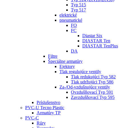
Typ 515
Typ 517
elektrické
pneumatické
FO
FC
Diastar Six
DIASTAR Ten
DIASTAR TenPlus
DA
Filtre
Špeciálne armatúry
Ejektory
Tlak regulujúce ventily
Tlak redukujúci Typ 582
Tlak udržujúci Typ 586
Za-/Od-vzdušnujúce ventily
Ovzdušňovací Typ 591
Zavzdušňovací Typ 595
Príslušenstvo
PVC-U Tecno Plastic
Armatúry TP
PVC-C
Rúry