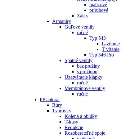
maticové
prírubové
Zátky
Armatúry
Guľové ventily
ručné
Typ 543
L-vŕtanie
T-vŕtanie
Typ 546 Pro
Spätné ventily
bez pružiny
s pružinou
Uzatváracie klapky
ručné
Membránové ventily
ručné
PP natural
Rúry
Tvarovky
Kolená a oblúky
T-kusy
Redukcie
Rozoberateľné spoje
maticové