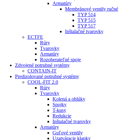
Armatúry
Membránové ventily ručné
TYP 514
TYP 515
TYP 517
Inštalačné tvarovky
ECTFE
Rúry
Tvarovky
Armatúry
Rozoberateľné spoje
Zdvojené potrubné systémy
CONTAIN-IT
Predizolované potrubné systémy
COOL-FIT 2.0
Rúry
Tvarovky
Kolená a oblúky
Spojky
T-kusy
Redukcie
Inštalačné tvarovky
Armatúry
Guľové ventily
Uzatváracie klapky