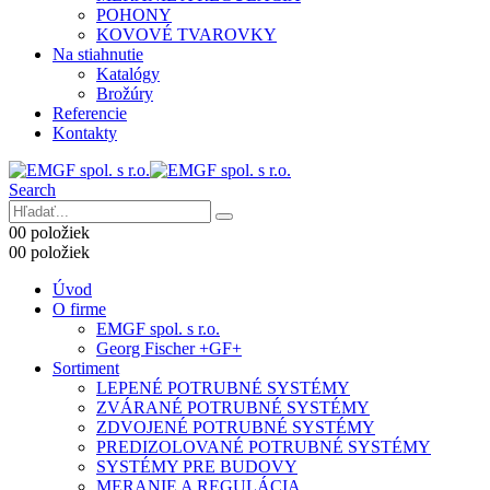
POHONY
KOVOVÉ TVAROVKY
Na stiahnutie
Katalógy
Brožúry
Referencie
Kontakty
Search
0
0 položiek
0
0 položiek
Úvod
O firme
EMGF spol. s r.o.
Georg Fischer +GF+
Sortiment
LEPENÉ POTRUBNÉ SYSTÉMY
ZVÁRANÉ POTRUBNÉ SYSTÉMY
ZDVOJENÉ POTRUBNÉ SYSTÉMY
PREDIZOLOVANÉ POTRUBNÉ SYSTÉMY
SYSTÉMY PRE BUDOVY
MERANIE A REGULÁCIA