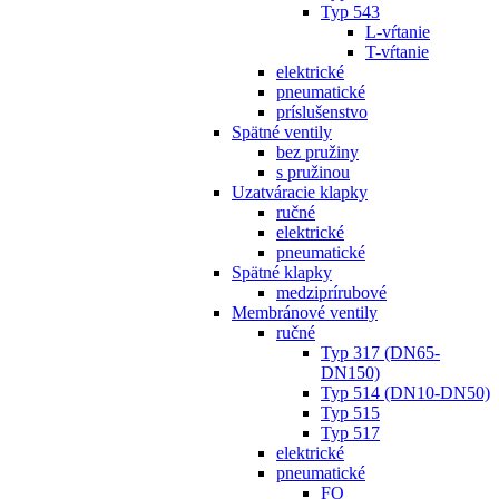
Typ 543
L-vŕtanie
T-vŕtanie
elektrické
pneumatické
príslušenstvo
Spätné ventily
bez pružiny
s pružinou
Uzatváracie klapky
ručné
elektrické
pneumatické
Spätné klapky
medziprírubové
Membránové ventily
ručné
Typ 317 (DN65-
DN150)
Typ 514 (DN10-DN50)
Typ 515
Typ 517
elektrické
pneumatické
FO