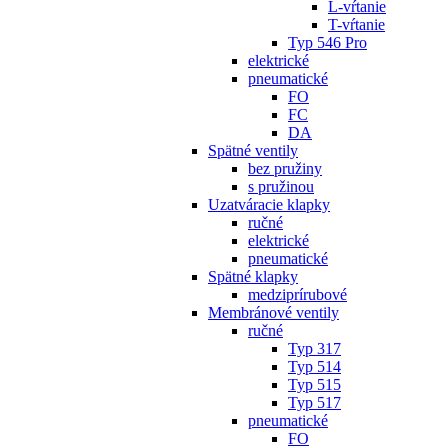
L-vŕtanie
T-vŕtanie
Typ 546 Pro
elektrické
pneumatické
FO
FC
DA
Spätné ventily
bez pružiny
s pružinou
Uzatváracie klapky
ručné
elektrické
pneumatické
Spätné klapky
medziprírubové
Membránové ventily
ručné
Typ 317
Typ 514
Typ 515
Typ 517
pneumatické
FO