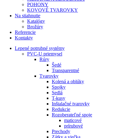
POHONY
KOVOVÉ TVAROVKY
Na stiahnutie
Katalógy
Brožúry
Referencie
Kontakty
Lepené potrubné systémy
PVC-U priemysel
Rúry
Šedé
Transparentné
Tvarovky
Kolená a oblúky
Spojky
Sedlá
T-kusy
Inštalačné tvarovky
Redukcie
Rozoberateľné spoje
maticové
prírubové
Prechody
Zátky a viečka