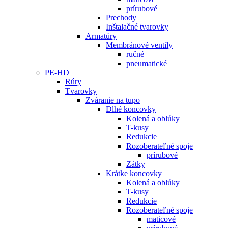
prírubové
Prechody
Inštalačné tvarovky
Armatúry
Membránové ventily
ručné
pneumatické
PE-HD
Rúry
Tvarovky
Zváranie na tupo
Dlhé koncovky
Kolená a oblúky
T-kusy
Redukcie
Rozoberateľné spoje
prírubové
Zátky
Krátke koncovky
Kolená a oblúky
T-kusy
Redukcie
Rozoberateľné spoje
maticové