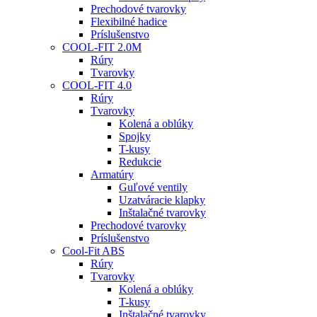
Prechodové tvarovky
Flexibilné hadice
Príslušenstvo
COOL-FIT 2.0M
Rúry
Tvarovky
COOL-FIT 4.0
Rúry
Tvarovky
Kolená a oblúky
Spojky
T-kusy
Redukcie
Armatúry
Guľové ventily
Uzatváracie klapky
Inštalačné tvarovky
Prechodové tvarovky
Príslušenstvo
Cool-Fit ABS
Rúry
Tvarovky
Kolená a oblúky
T-kusy
Inštalačné tvarovky