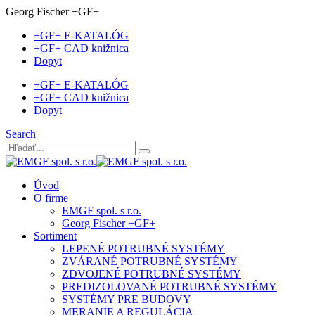
Georg Fischer +GF+
+GF+ E-KATALÓG
+GF+ CAD knižnica
Dopyt
+GF+ E-KATALÓG
+GF+ CAD knižnica
Dopyt
Search
Úvod
O firme
EMGF spol. s r.o.
Georg Fischer +GF+
Sortiment
LEPENÉ POTRUBNÉ SYSTÉMY
ZVÁRANÉ POTRUBNÉ SYSTÉMY
ZDVOJENÉ POTRUBNÉ SYSTÉMY
PREDIZOLOVANÉ POTRUBNÉ SYSTÉMY
SYSTÉMY PRE BUDOVY
MERANIE A REGULÁCIA