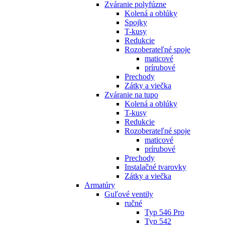
Zváranie polyfúzne
Kolená a oblúky
Spojky
T-kusy
Redukcie
Rozoberateľné spoje
maticové
prírubové
Prechody
Zátky a viečka
Zváranie na tupo
Kolená a oblúky
T-kusy
Redukcie
Rozoberateľné spoje
maticové
prírubové
Prechody
Instalačné tvarovky
Zátky a viečka
Armatúry
Guľové ventily
ručné
Typ 546 Pro
Typ 542