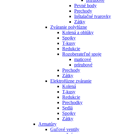
prírubové
Pevné body
Prechody
Inštalačné tvarovky
Zátky
Zváranie polyfúzne
Kolená a oblúky
Spojky
T-kusy
Redukcie
Rozoberateľné spoje
maticové
prírubové
Prechody
Zátky
Elektrofúzne zváranie
Kolená
T-kusy
Redukcie
Prechodky
Sedlá
Spojky
Zátky
Armatúry
Guľové ventily