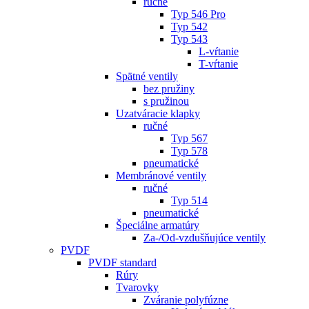
ručné
Typ 546 Pro
Typ 542
Typ 543
L-vŕtanie
T-vŕtanie
Spätné ventily
bez pružiny
s pružinou
Uzatváracie klapky
ručné
Typ 567
Typ 578
pneumatické
Membránové ventily
ručné
Typ 514
pneumatické
Špeciálne armatúry
Za-/Od-vzdušňujúce ventily
PVDF
PVDF standard
Rúry
Tvarovky
Zváranie polyfúzne