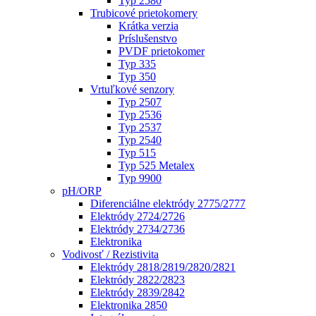
Typ 2580
Trubicové prietokomery
Krátka verzia
Príslušenstvo
PVDF prietokomer
Typ 335
Typ 350
Vrtuľkové senzory
Typ 2507
Typ 2536
Typ 2537
Typ 2540
Typ 515
Typ 525 Metalex
Typ 9900
pH/ORP
Diferenciálne elektródy 2775/2777
Elektródy 2724/2726
Elektródy 2734/2736
Elektronika
Vodivosť / Rezistivita
Elektródy 2818/2819/2820/2821
Elektródy 2822/2823
Elektródy 2839/2842
Elektronika 2850