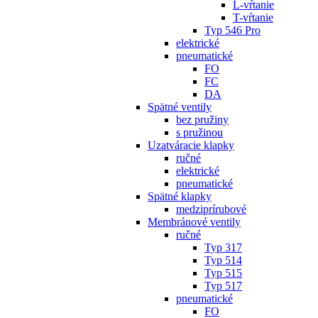
L-vŕtanie
T-vŕtanie
Typ 546 Pro
elektrické
pneumatické
FO
FC
DA
Spätné ventily
bez pružiny
s pružinou
Uzatváracie klapky
ručné
elektrické
pneumatické
Spätné klapky
medziprírubové
Membránové ventily
ručné
Typ 317
Typ 514
Typ 515
Typ 517
pneumatické
FO