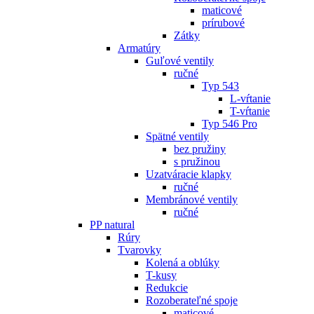
maticové
prírubové
Zátky
Armatúry
Guľové ventily
ručné
Typ 543
L-vŕtanie
T-vŕtanie
Typ 546 Pro
Spätné ventily
bez pružiny
s pružinou
Uzatváracie klapky
ručné
Membránové ventily
ručné
PP natural
Rúry
Tvarovky
Kolená a oblúky
T-kusy
Redukcie
Rozoberateľné spoje
maticové