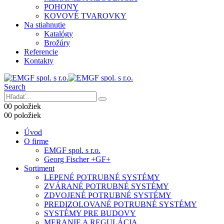
POHONY
KOVOVÉ TVAROVKY
Na stiahnutie
Katalógy
Brožúry
Referencie
Kontakty
Search
0
0 položiek
0
0 položiek
Úvod
O firme
EMGF spol. s r.o.
Georg Fischer +GF+
Sortiment
LEPENÉ POTRUBNÉ SYSTÉMY
ZVÁRANÉ POTRUBNÉ SYSTÉMY
ZDVOJENÉ POTRUBNÉ SYSTÉMY
PREDIZOLOVANÉ POTRUBNÉ SYSTÉMY
SYSTÉMY PRE BUDOVY
MERANIE A REGULÁCIA