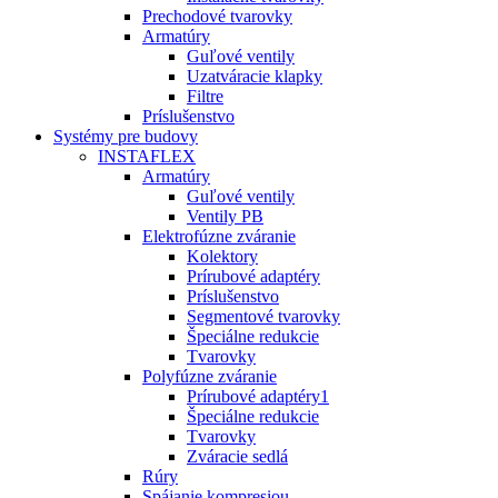
Prechodové tvarovky
Armatúry
Guľové ventily
Uzatváracie klapky
Filtre
Príslušenstvo
Systémy pre budovy
INSTAFLEX
Armatúry
Guľové ventily
Ventily PB
Elektrofúzne zváranie
Kolektory
Prírubové adaptéry
Príslušenstvo
Segmentové tvarovky
Špeciálne redukcie
Tvarovky
Polyfúzne zváranie
Prírubové adaptéry1
Špeciálne redukcie
Tvarovky
Zváracie sedlá
Rúry
Spájanie kompresiou