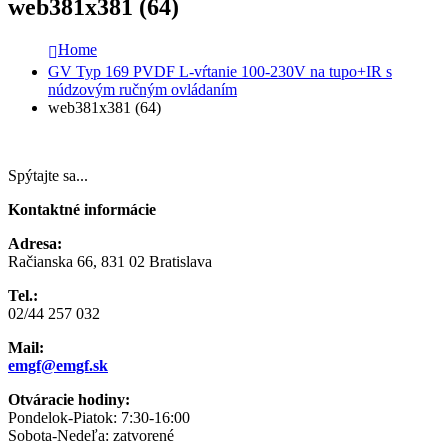
web381x381 (64)
Home
GV Typ 169 PVDF L-vŕtanie 100-230V na tupo+IR s
núdzovým ručným ovládaním
web381x381 (64)
Spýtajte sa...
Kontaktné informácie
Adresa:
Račianska 66, 831 02 Bratislava
Tel.:
02/44 257 032
Mail:
emgf@emgf.sk
Otváracie hodiny:
Pondelok-Piatok: 7:30-16:00
Sobota-Nedeľa: zatvorené