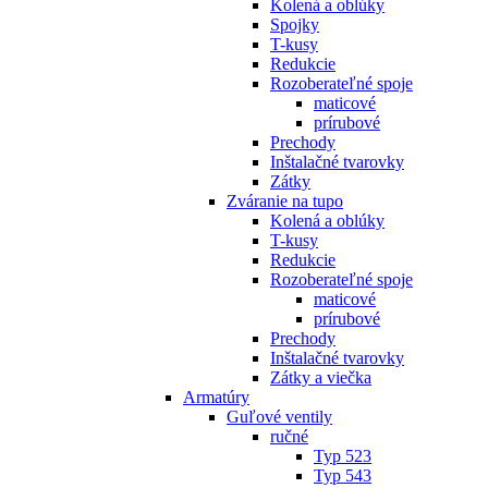
Kolená a oblúky
Spojky
T-kusy
Redukcie
Rozoberateľné spoje
maticové
prírubové
Prechody
Inštalačné tvarovky
Zátky
Zváranie na tupo
Kolená a oblúky
T-kusy
Redukcie
Rozoberateľné spoje
maticové
prírubové
Prechody
Inštalačné tvarovky
Zátky a viečka
Armatúry
Guľové ventily
ručné
Typ 523
Typ 543