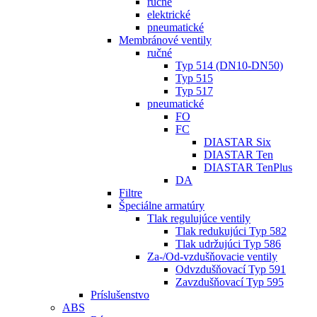
ručné
elektrické
pneumatické
Membránové ventily
ručné
Typ 514 (DN10-DN50)
Typ 515
Typ 517
pneumatické
FO
FC
DIASTAR Six
DIASTAR Ten
DIASTAR TenPlus
DA
Filtre
Špeciálne armatúry
Tlak regulujúce ventily
Tlak redukujúci Typ 582
Tlak udržujúci Typ 586
Za-/Od-vzdušňovacie ventily
Odvzdušňovací Typ 591
Zavzdušňovací Typ 595
Príslušenstvo
ABS