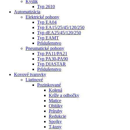
Kyslík
Typ 2610
Automatizácia
Elektrické pohony
Typ EA04
Typ EA15/25/45/120/250
Typ dEA25/45/120/250
Typ EAMT
Príslušenstvo
Pneumatické pohony
Typ PA11/PA21
Typ PA30-PA90
Typ DIASTAR
Príslušenstvo
Kovové tvarovky
Liatinové
Pozinkované
Kolená
Kríže a odbočky
Matice
Oblúky
Príruby
Redukcie
Spojky
T-kusy