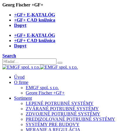
Georg Fischer +GF+
+GF+ E-KATALÓG
+GF+ CAD knižnica
Dopyt
+GF+ E-KATALÓG
+GF+ CAD knižnica
Dopyt
Search
Úvod
O firme
EMGF spol. s r.o.
Georg Fischer +GF+
Sortiment
LEPENÉ POTRUBNÉ SYSTÉMY
ZVÁRANÉ POTRUBNÉ SYSTÉMY
ZDVOJENÉ POTRUBNÉ SYSTÉMY
PREDIZOLOVANÉ POTRUBNÉ SYSTÉMY
SYSTÉMY PRE BUDOVY
MERANIE A REGULÁCIA