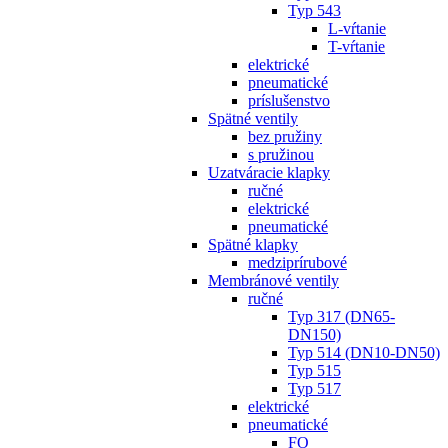
Typ 543
L-vŕtanie
T-vŕtanie
elektrické
pneumatické
príslušenstvo
Spätné ventily
bez pružiny
s pružinou
Uzatváracie klapky
ručné
elektrické
pneumatické
Spätné klapky
medziprírubové
Membránové ventily
ručné
Typ 317 (DN65-
DN150)
Typ 514 (DN10-DN50)
Typ 515
Typ 517
elektrické
pneumatické
FO