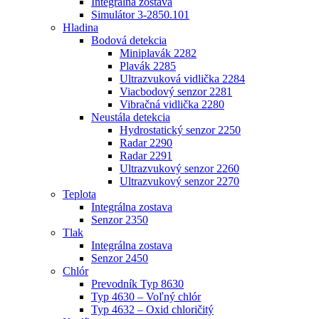
Integrálna zostava
Simulátor 3-2850.101
Hladina
Bodová detekcia
Miniplavák 2282
Plavák 2285
Ultrazvuková vidlička 2284
Viacbodový senzor 2281
Vibračná vidlička 2280
Neustála detekcia
Hydrostatický senzor 2250
Radar 2290
Radar 2291
Ultrazvukový senzor 2260
Ultrazvukový senzor 2270
Teplota
Integrálna zostava
Senzor 2350
Tlak
Integrálna zostava
Senzor 2450
Chlór
Prevodník Typ 8630
Typ 4630 – Voľný chlór
Typ 4632 – Oxid chloričitý