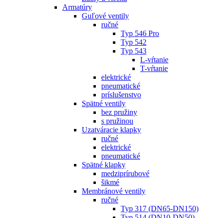
Armatúry
Guľové ventily
ručné
Typ 546 Pro
Typ 542
Typ 543
L-vŕtanie
T-vŕtanie
elektrické
pneumatické
príslušenstvo
Spätné ventily
bez pružiny
s pružinou
Uzatváracie klapky
ručné
elektrické
pneumatické
Spätné klapky
medziprírubové
šikmé
Membránové ventily
ručné
Typ 317 (DN65-DN150)
Typ 514 (DN10-DN50)