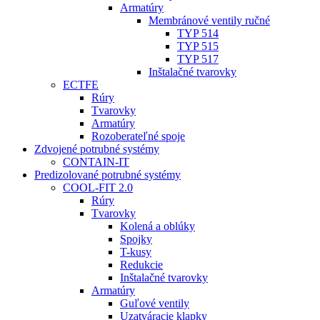
Armatúry
Membránové ventily ručné
TYP 514
TYP 515
TYP 517
Inštalačné tvarovky
ECTFE
Rúry
Tvarovky
Armatúry
Rozoberateľné spoje
Zdvojené potrubné systémy
CONTAIN-IT
Predizolované potrubné systémy
COOL-FIT 2.0
Rúry
Tvarovky
Kolená a oblúky
Spojky
T-kusy
Redukcie
Inštalačné tvarovky
Armatúry
Guľové ventily
Uzatváracie klapky