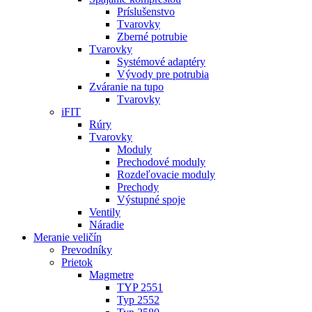
Príslušenstvo
Tvarovky
Zberné potrubie
Tvarovky
Systémové adaptéry
Vývody pre potrubia
Zváranie na tupo
Tvarovky
iFIT
Rúry
Tvarovky
Moduly
Prechodové moduly
Rozdeľovacie moduly
Prechody
Výstupné spoje
Ventily
Náradie
Meranie veličín
Prevodníky
Prietok
Magmetre
TYP 2551
Typ 2552