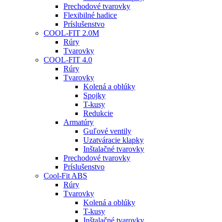
Prechodové tvarovky
Flexibilné hadice
Príslušenstvo
COOL-FIT 2.0M
Rúry
Tvarovky
COOL-FIT 4.0
Rúry
Tvarovky
Kolená a oblúky
Spojky
T-kusy
Redukcie
Armatúry
Guľové ventily
Uzatváracie klapky
Inštalačné tvarovky
Prechodové tvarovky
Príslušenstvo
Cool-Fit ABS
Rúry
Tvarovky
Kolená a oblúky
T-kusy
Inštalačné tvarovky