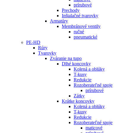
prírubové
Prechody
Inštalačné tvarovky
Armatúry
Membránové ventily
ručné
pneumatické
PE-HD
Rúry
Tvarovky
Zváranie na tupo
Dlhé koncovky
Kolená a oblúky
T-kusy
Redukcie
Rozoberateľné spoje
prírubové
Zátky
Krátke koncovky
Kolená a oblúky
T-kusy
Redukcie
Rozoberateľné spoje
maticové