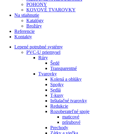
POHONY
KOVOVÉ TVAROVKY
Na stiahnutie
Katalógy
Brožúry
Referencie
Kontakty
Lepené potrubné systémy
PVC-U priemysel
Rúry
Šedé
Transparentné
Tvarovky
Kolená a oblúky
Spojky
Sedlá
T-kusy
Inštalačné tvarovky
Redukcie
Rozoberateľné spoje
maticové
prírubové
Prechody
Zátky a viečka