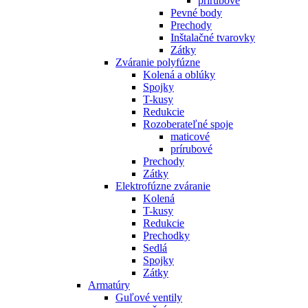
prírubové
Pevné body
Prechody
Inštalačné tvarovky
Zátky
Zváranie polyfúzne
Kolená a oblúky
Spojky
T-kusy
Redukcie
Rozoberateľné spoje
maticové
prírubové
Prechody
Zátky
Elektrofúzne zváranie
Kolená
T-kusy
Redukcie
Prechodky
Sedlá
Spojky
Zátky
Armatúry
Guľové ventily