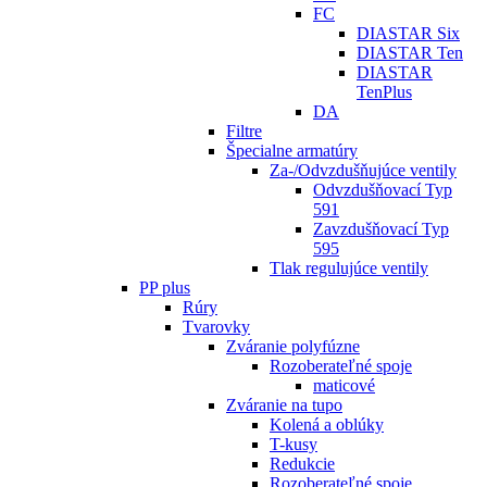
FC
DIASTAR Six
DIASTAR Ten
DIASTAR
TenPlus
DA
Filtre
Špecialne armatúry
Za-/Odvzdušňujúce ventily
Odvzdušňovací Typ
591
Zavzdušňovací Typ
595
Tlak regulujúce ventily
PP plus
Rúry
Tvarovky
Zváranie polyfúzne
Rozoberateľné spoje
maticové
Zváranie na tupo
Kolená a oblúky
T-kusy
Redukcie
Rozoberateľné spoje