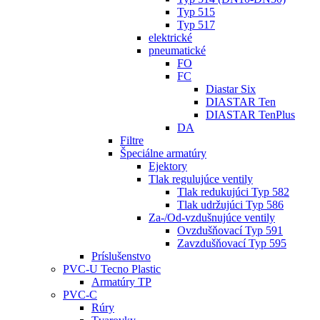
Typ 515
Typ 517
elektrické
pneumatické
FO
FC
Diastar Six
DIASTAR Ten
DIASTAR TenPlus
DA
Filtre
Špeciálne armatúry
Ejektory
Tlak regulujúce ventily
Tlak redukujúci Typ 582
Tlak udržujúci Typ 586
Za-/Od-vzdušnujúce ventily
Ovzdušňovací Typ 591
Zavzdušňovací Typ 595
Príslušenstvo
PVC-U Tecno Plastic
Armatúry TP
PVC-C
Rúry