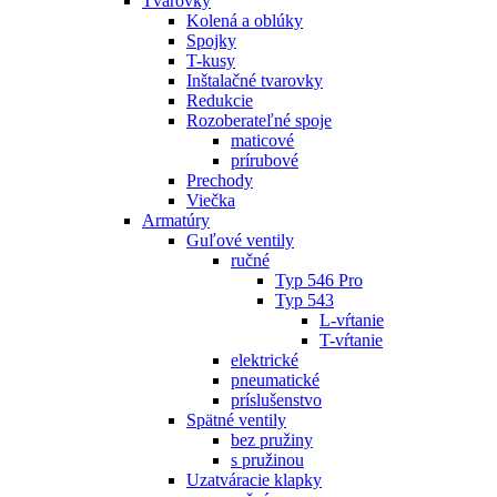
Tvarovky
Kolená a oblúky
Spojky
T-kusy
Inštalačné tvarovky
Redukcie
Rozoberateľné spoje
maticové
prírubové
Prechody
Viečka
Armatúry
Guľové ventily
ručné
Typ 546 Pro
Typ 543
L-vŕtanie
T-vŕtanie
elektrické
pneumatické
príslušenstvo
Spätné ventily
bez pružiny
s pružinou
Uzatváracie klapky