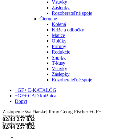
Vsuvky
Záslepky
Rozoberateľné spoje
Čiernené
Kolená
Kríže a odbočky
Matice
Oblúky
Príruby
Redukcie
Spojky
T-kusy
Vsuvky
Záslepky
Rozoberateľné spoje
+GF+ E-KATALÓG
+GF+ CAD knižnica
Dopyt
Zastúpenie švajčiarskej firmy Georg Fischer +GF+
Potrebujete poradiť?
02/44 257 032
Potrebujete poradiť?
02/44 257 032