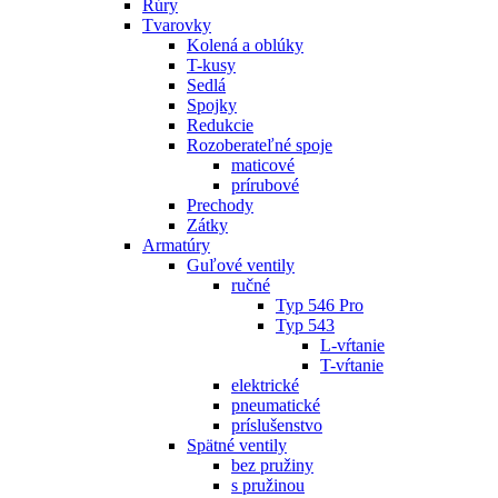
Rúry
Tvarovky
Kolená a oblúky
T-kusy
Sedlá
Spojky
Redukcie
Rozoberateľné spoje
maticové
prírubové
Prechody
Zátky
Armatúry
Guľové ventily
ručné
Typ 546 Pro
Typ 543
L-vŕtanie
T-vŕtanie
elektrické
pneumatické
príslušenstvo
Spätné ventily
bez pružiny
s pružinou