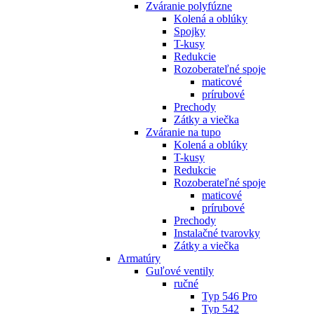
Zváranie polyfúzne
Kolená a oblúky
Spojky
T-kusy
Redukcie
Rozoberateľné spoje
maticové
prírubové
Prechody
Zátky a viečka
Zváranie na tupo
Kolená a oblúky
T-kusy
Redukcie
Rozoberateľné spoje
maticové
prírubové
Prechody
Instalačné tvarovky
Zátky a viečka
Armatúry
Guľové ventily
ručné
Typ 546 Pro
Typ 542