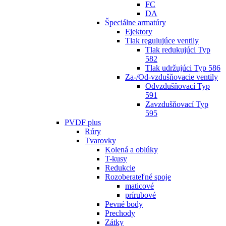
FC
DA
Špeciálne armatúry
Ejektory
Tlak regulujúce ventily
Tlak redukujúci Typ
582
Tlak udržujúci Typ 586
Za-/Od-vzdušňovacie ventily
Odvzdušňovací Typ
591
Zavzdušňovací Typ
595
PVDF plus
Rúry
Tvarovky
Kolená a oblúky
T-kusy
Redukcie
Rozoberateľné spoje
maticové
prírubové
Pevné body
Prechody
Zátky