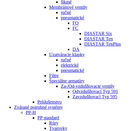
šikmé
Membránové ventily
ručné
pneumatické
FO
FC
DIASTAR Six
DIASTAR Ten
DIASTAR TenPlus
DA
Uzatváracie klapky
ručné
elektrické
pneumatické
Filtre
Špeciálne armatúry
Za-/Od-vzdušňovacie ventily
Odvzdušňovací Typ 591
Zavzdušňovací Typ 595
Príslušenstvo
Zvárané potrubné systémy
PP-H
PP standard
Rúry
Tvarovky